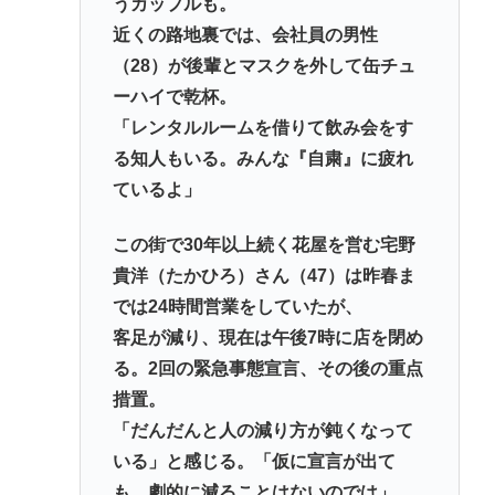
うカップルも。
近くの路地裏では、会社員の男性
（28）が後輩とマスクを外して缶チュ
ーハイで乾杯。
「レンタルルームを借りて飲み会をす
る知人もいる。みんな『自粛』に疲れ
ているよ」
この街で30年以上続く花屋を営む宅野
貴洋（たかひろ）さん（47）は昨春ま
では24時間営業をしていたが、
客足が減り、現在は午後7時に店を閉め
る。2回の緊急事態宣言、その後の重点
措置。
「だんだんと人の減り方が鈍くなって
いる」と感じる。「仮に宣言が出て
も、劇的に減ることはないのでは」