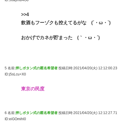
>>4
飲酒もフーゾクも控えてるがな (´・ω・`)
おかげでカネが貯まった (｀・ω・´)
5 名前:
押しボタン式の匿名希望者
投稿日時:2021/04/20(火) 12:12:00.23
ID:j5sLcu+X0
東京の民度
6 名前:
押しボタン式の匿名希望者
投稿日時:2021/04/20(火) 12:12:27.71
ID:eiGOmihl0