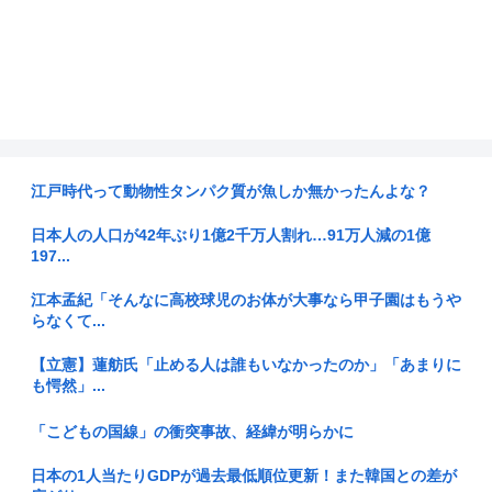
江戸時代って動物性タンパク質が魚しか無かったんよな？
日本人の人口が42年ぶり1億2千万人割れ…91万人減の1億
197...
江本孟紀「そんなに高校球児のお体が大事なら甲子園はもうや
らなくて...
【立憲】蓮舫氏「止める人は誰もいなかったのか」「あまりに
も愕然」...
「こどもの国線」の衝突事故、経緯が明らかに
日本の1人当たりGDPが過去最低順位更新！また韓国との差が