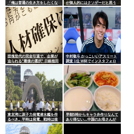
「俺は普通の生き方をしたくな
が個人的にはクソゲーだと思う
今「佐渡ヶ島」の地価が爆上がり中、お前らまだ安い今のうち
い」とかカッコつけててワロ
ゲーム挙げてけwww
に騙され...
た。お前既に普通以下だろw」
⬅10万いいね
【衝撃】大竹玖瑠美さんの叔父「玖瑠美さんらしき遺体が見つ
かった」...
近所の公園のトイレがハッテン場になってるんだけど、どうす
ればゲイ...
団塊世代の完全引退で、企業が
中村敬斗 かっこいいアスリート
迫られる”最後の選択” 日銀植田
調査 1位 W杯でインスタフォロ
総裁「今後は女性の正社員化と
ワー127万増 人気爆発 …2位 高
外国人の人材活用が鍵」
橋藍 3位 大谷翔平
東京湾に原子力発電潜水艦を作
早朝5時からキャラ弁作りなんて
るべき。平時は発電、戦時は核
あり得ない…中国のお母さんが
ミサイル発射、事故ったら日本
「なぜ日本人はそんなにがんば
海溝に沈める
るの？」と不思議に思う理由