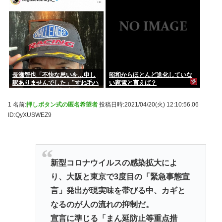
長瀬智也「不快な思いを…申し
昭和からほとんど進化していな
訳ありませんでした」”すね毛ハ
い家電と言えば？
ラスメント”を女性に謝罪
1 名前:
押しボタン式の匿名希望者
投稿日時:2021/04/20(火) 12:10:56.06
ID:QyXUSWEZ9
新型コロナウイルスの感染拡大によ
り、大阪と東京で3度目の「緊急事態宣
言」発出が現実味を帯びる中、カギと
なるのが人の流れの抑制だ。
宣言に準じる「まん延防止等重点措