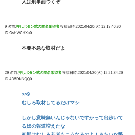
人は刑事罰つくぞ
9 名前:
押しボタン式の匿名希望者
投稿日時:2021/04/20(火) 12:13:40.90
ID:OsHWCHXb0
不要不急な取材だよ
29 名前:
押しボタン式の匿名希望者
投稿日時:2021/04/20(火) 12:21:34.26
ID:4D5DNNQQ0
>>9
むしろ取材してるだけマシ
しかし意味無いんじゃないですかって出歩いて
る奴の報道増えたな
初期はむしろ若者もこうなるのよ！みたいな警