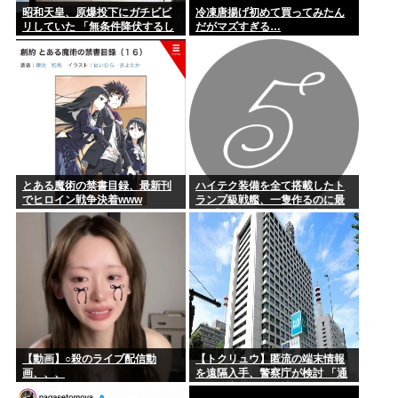
昭和天皇、原爆投下にガチビビ
冷凍唐揚げ初めて買ってみたん
リしていた 「無条件降伏するし
だがマズすぎる…
かないんよ 」
とある魔術の禁書目録、最新刊
ハイテク装備を全て搭載したト
でヒロイン戦争決着www
ランプ級戦艦、一隻作るのに最
低4兆円かかりいきなり詰む
【動画】○殺のライブ配信動
【トクリュウ】匿流の端末情報
画、、、
を遠隔入手、警察庁が検討 「通
信の秘密」と整合性は