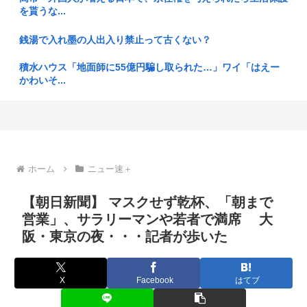
【悲報】日本人、バカかもしれない。食品消費税減税
を貰うな...
（8%→1%）に...
銭湯で入れ墨の人出入り禁止って古くない？
「ずいぶん優雅」茂木敏充外相 熊本の被災地が過酷生活のな
か…外遊...
積水ハウス「地面師に55億円騙し取られた…」ワイ「はえー
かわいそ...
【宇宙開発】スペースXのロケット残骸、月に衝突 人工物で過
去最大...
「言いましたよね 」高市避難所訪問時、声をかけようとする
被災者を...
原爆投下81年
38歳の兄が実家におるんやが、7年くらいニートしとる。親が
日本の1人当たりGDPがOECD24位に、韓国との順位差拡大=
死んだ...
韓...
ホーム
ニュー速＋
父親(31)、娘(11)をレ●プした男(20)を娘のティクトク垢...
ワイ上司「新人ちゃん夏休み帰るの？」新入社員♀「今年は帰
【朝日新聞】 マスクせず乾杯、「朝まで
らないで...
営業」、サラリーマンや若者で満席 大
「ジャニーさんとつかこうへい氏は同じ」 少年隊・錦織一清
が明かす...
【中国】若者に広がる経済苦境「ベッドシェアリング」
阪・東京の夜・・・記者が歩いた
アイドル「歌ってみた」→(ヽ´ん`)「悪口ではないけど下手で
【悲報】玉川徹氏、刃物男への警官発砲に「殺さないで確保す
すね...
るのが大...
X
Facebook
はてブ
1Kアパートの家賃が10万円以上する時代、年金14万円前後だ
デブだった夫が本気で痩せてヘルシー料理まで自作し始めた。