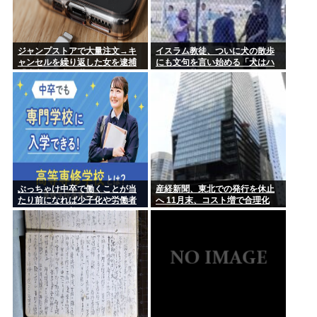
ジャンプストアで大量注文→キ
イスラム教徒、ついに犬の散歩
ャンセルを繰り返した女を逮捕
にも文句を言い始める「犬はハ
「注文で欲求が満たされた」総
ラーム（禁忌）だ」
額43億円
ぶっちゃけ中卒で働くことが当
産経新聞、東北での発行を休止
たり前になれば少子化や労働者
へ 11月末、コスト増で合理化
不足問題は改善するよな