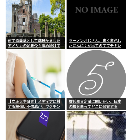
何で原爆落として虐殺かました
ラーメンおじさん、青く変色し
アメリカの足裏今も舐め続けて
たにんにくが出てきてブチギレ
るの？日本人はプライドないの?
www
【立正大学研究】メディアに対
核兵器肯定派に問いたい。日本
する根強い不信感が、ワクチン
の核兵器ってどこに保管する
に関する陰謀論の形成につなが
の？
っている