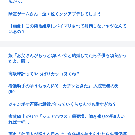
広がり...
除霊ゲームさん、泣く泣くクソアプデしてしまう
【画像】この菊地姫奈にパイズリされて射精しないヤツなんて
いるの？
【衝撃】実は主人公が「悪側」だった作品って何がある？
娘「お父さんがもっと頭いい女と結婚してたら子供も頭良かっ
BYD、地方を軽EVの主戦場に 給油所半減で揺らぐ「国民車」
たよ。頭...
に照...
高級時計ってやっぱりカッコ良くね？
【悲報】食用コオロギの会社、インターネットのデマのせいで
倒産
看護助手のゆうちゃん(30)「カチンときた」 入院患者の男
(90...
米軍 迎撃ミサイル備蓄 イラン戦闘前の5分の1に
ジャンポケ斉藤の懲役7年っていくらなんでも重すぎね？
「外国人は日本人と同じ生活者で、地域の担い手」…多文化共
生実現へ...
家賃値上がりで「シェアハウス」需要増。働き盛りの男8人い
れば一軒...
日本って侵略国家だったのに反省してないよな
高市「外国人が増える日本で、永住権を与えられたら生活保護