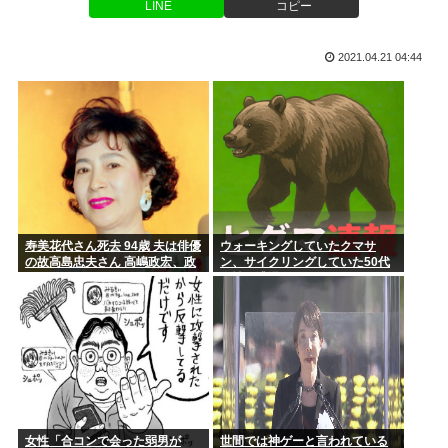
と賃...
LINE
コピー
私より美...
「今日も朝から隣家の旦那がオエッ! オエッ! オエッ!… 朝も
彼女が床でまったりしていた。あっ 洗濯物干すの忘れてた…
2021.04.21 04:44
夜...
→ そ...
【高市円安】高市リスク顕在か？協調介入後も円安進む。債券
利回りは...
【スクリプト負けてて草w】「色々勉強した結果、理系以外は
エラー品...
避難所の小学生、けなげ。「思っていることをあまり言えな
い。お母さ...
寿美花代さん死去 94歳 夫は俳優
ウォーキングしていたクマサ
の故高島忠夫さん 高嶋政宏、政
ン、サイクリングしていた50代
伸の母
女性に遭遇
【徹底議論】一度使ったフリーザーバッグって洗って再利用す
るよな？
ジャンポケ斉藤の被害女性「バウムクーヘン売ったりTikTok
ライ...
【ケンモハック】普通のエアコンをスポットクーラー化する方
法が発案...
女性「合コンで会った弱男が
世間では神ゲーと言われている