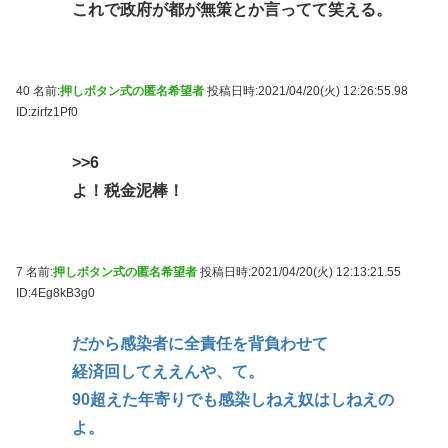
これで政府が都が無策とか言ってて笑える。
40 名前:
押しボタン式の匿名希望者
投稿日時:2021/04/20(火) 12:26:55.98
ID:zirfz1Pf0
>>6
よ！税金泥棒！
7 名前:
押しボタン式の匿名希望者
投稿日時:2021/04/20(火) 12:13:21.55
ID:4Eg8kB3g0
だから感染者に全責任を背負わせて
経済回してええんや、て。
90超えた年寄りでも感染しねえ奴はしねえの
よ。