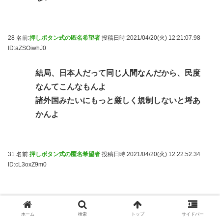
28 名前:
押しボタン式の匿名希望者
投稿日時:2021/04/20(火) 12:21:07.98
ID:aZSOiwhJ0
結局、日本人だって同じ人間なんだから、民度
なんてこんなもんよ
諸外国みたいにもっと厳しく規制しないと埒あ
かんよ
31 名前:
押しボタン式の匿名希望者
投稿日時:2021/04/20(火) 12:22:52.34
ID:cL3oxZ9m0
屋内イベントやるバカ
ホーム
検索
トップ
サイドバー