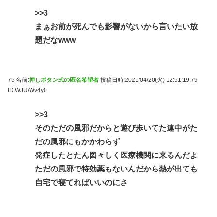
>>3
まぁお前が死んでも影響がないから言いたい放
題だなwww
75 名前:
押しボタン式の匿名希望者
投稿日時:2021/04/20(火) 12:51:19.79
ID:WJU/Wv4y0
>>3
そのただの風邪だからと遊び歩いてた連中がた
だの風邪にもかかわらず
発症したとたん図々しく医療機関に来るんだよ
ただの風邪で特効薬もないんだから熱が出ても
自宅で寝てればいいのにさ