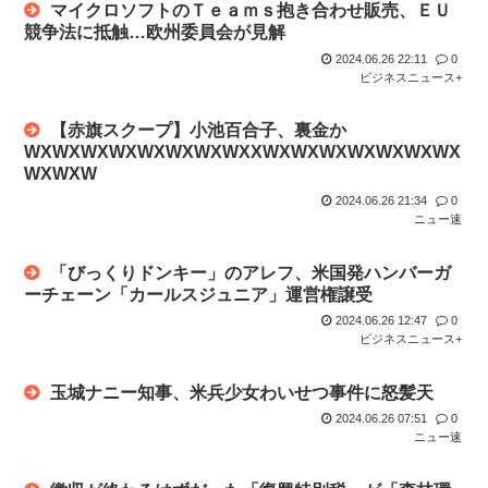
マイクロソフトのＴｅａｍｓ抱き合わせ販売、ＥＵ
競争法に抵触…欧州委員会が見解
2024.06.26 22:11
0
ビジネスニュース+
【赤旗スクープ】小池百合子、裏金か
WXWXWXWXWXWXWXWXXWXWXWXWXWXWXWX
WXWXW
2024.06.26 21:34
0
ニュー速
「びっくりドンキー」のアレフ、米国発ハンバーガ
ーチェーン「カールスジュニア」運営権譲受
2024.06.26 12:47
0
ビジネスニュース+
玉城ナニー知事、米兵少女わいせつ事件に怒髪天
2024.06.26 07:51
0
ニュー速