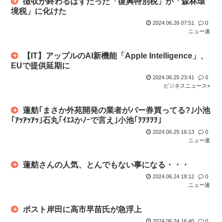
徴収が終わるはずだった「復興特別税」が「森林環
境税」に化けた
2024.06.26 07:51
0
ニュー速
【IT】アップルのAI新機能「Apple Intelligence」、
EUで提供延期に
2024.06.25 23:41
0
ビジネスニュース+
蓮舫｢まさか外苑開発の業者がパー券買ってる?｣小池
｢ｱｯｱｯｱｯ｣石丸｢ｲｴｽかﾉｰで言え｣小池｢ｦｦｦｦｦ｣
2024.06.25 16:13
0
ニュー速
蓮舫さんの人気、とんでもない事になる・・・
2024.06.24 18:12
0
ニュー速
ポスト岸田に高市早苗氏が急浮上
2024.06.24 16:40
0