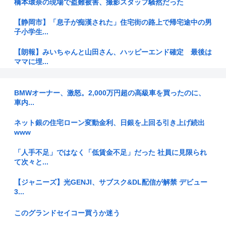
橋本環奈の現場で盗難被害、撮影スタッフ騒然だった
【静岡市】「息子が痴漢された」住宅街の路上で帰宅途中の男
子小学生...
【朗報】みいちゃんと山田さん、ハッピーエンド確定 最後は
ママに埋...
【画像】まいんちゃんこと福原遥ちゃん、エッッッッッッッッ
ッッッッ...
BMWオーナー、激怒。2,000万円超の高級車を買ったのに、
車内...
三大アホが好きな単語「男女平等」「戦争反対」
ネット銀の住宅ローン変動金利、日銀を上回る引き上げ続出
www
嫁がそうめん食べるときにワサビ入れてたんだけど、異常だよ
な？
「人手不足」ではなく「低賃金不足」だった 社員に見限られ
て次々と...
ケンドーコバヤシ 新型コロナ感染で謎の後遺症「聞いたこと
ない。調...
【ジャニーズ】光GENJI、サブスク&DL配信が解禁 デビュー
3...
【悲報】立ちんぼJK、カメラで撮られて発狂
このグランドセイコー買うか迷う
【1%】高市総理 消費減税めぐり 2年後に戻すのは「私の覚
悟」