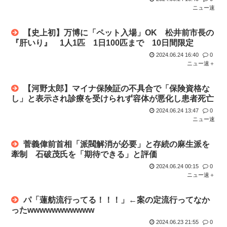
ニュー速
【史上初】万博に「ペット入場」OK 松井前市長の
『肝いり』 1人1匹 1日100匹まで 10日間限定
2024.06.24 16:40
0
ニュー速＋
【河野太郎】マイナ保険証の不具合で「保険資格な
し」と表示され診療を受けられず容体が悪化し患者死亡
2024.06.24 13:47
0
ニュー速
菅義偉前首相「派閥解消が必要」と存続の麻生派を
牽制 石破茂氏を「期待できる」と評価
2024.06.24 00:15
0
ニュー速＋
パ「蓮舫流行ってる！！！」←案の定流行ってなか
ったwwwwwwwwwww
2024.06.23 21:55
0