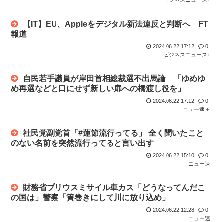
【IT】EU、Appleをデジタル新法違反と判断へ FT
報道
2024.06.22 17:12
0
ビジネスニュース+
自民若手議員が岸田首相総裁選不出馬論 「ゆめゆ
め再選などと口にせず新しい扉への橋渡し役を」
2024.06.22 17:12
0
ニュー速＋
社民党副党首「#蓮節流行ってる」 全く聞いたこと
のない名前を突然流行ってると言い出す
2024.06.22 15:10
0
ニュー速
財務省プリウスミサイル車カス「どうなってんだこ
の国は」警察「簀巻きにして川に放り込め」
2024.06.22 12:28
0
ニュー速