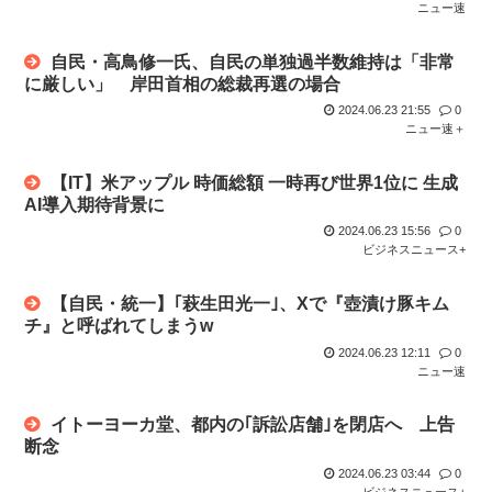
ニュー速
自民・高鳥修一氏、自民の単独過半数維持は「非常
に厳しい」 岸田首相の総裁再選の場合
2024.06.23 21:55
0
ニュー速＋
【IT】米アップル 時価総額 一時再び世界1位に 生成
AI導入期待背景に
2024.06.23 15:56
0
ビジネスニュース+
【自民・統一】｢萩生田光一｣、Xで『壺漬け豚キム
チ』と呼ばれてしまうw
2024.06.23 12:11
0
ニュー速
イトーヨーカ堂、都内の｢訴訟店舗｣を閉店へ 上告
断念
2024.06.23 03:44
0
ビジネスニュース+