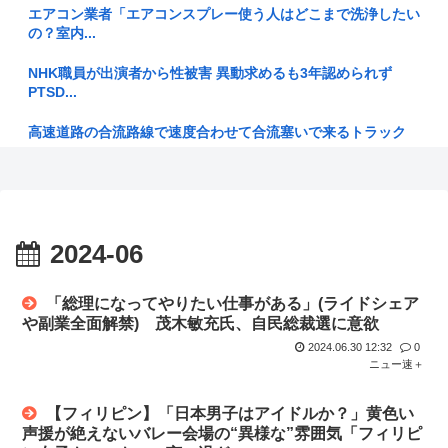
エアコン業者「エアコンスプレー使う人はどこまで洗浄したい
の？室内...
犬 ←臭い、うるさい、硬い、金かかる 猫 ←匂わない、
うるさく...
NHK職員が出演者から性被害 異動求めるも3年認められず
PTSD...
【画像】JKにフルボッキデカチン見せた時の反応集がこちら
ww
高速道路の合流路線で速度合わせて合流塞いで来るトラック
www
【画像】どえらい乳のJSが発見される
【高市連休】今日さえ乗り切れば、9連休到来！
鳥山明は「フリーザの第三形態を速攻スキップ」したよな。尾
田君なら...
山本舞香、第1子出産を報告「母子ともに健康」…夫のマイフ
2024-06
ァス・H...
中国人「中国アニメはすでに日本アニメを超えたのではない
か」
ぼく、坊主頭に飽き足らず電気シェーバーでスキンヘッドにし
「総理になってやりたい仕事がある」(ライドシェア
てしまう
【衝撃】ケンドーコバヤシ、新型コロナ感染で謎の後遺症続く
や副業全面解禁) 茂木敏充氏、自民総裁選に意欲
「強い炭...
2024.06.30 12:32
0
ニューバランスはダサい！onは時代遅れ！サロモンを買え！
ニュー速＋
って言わ...
トランプ氏「円安介入は友情の証」…本音は米国債市場の保護
NothingPhoneに機種変した結果www
【フィリピン】「日本男子はアイドルか？」黄色い
カンニング竹山、消費税減税失敗→増税の流れ想像「次誰が総
理やりた...
声援が絶えないバレー会場の“異様な”雰囲気「フィリピ