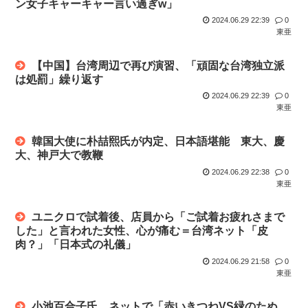
ン女子キャーキャー言い過ぎw」
3日間お風呂入れてない
【画像】JK「パンツ見ないでください！」⇒ｗｗ
2024.06.29 22:39
0
フジテレビで無修正の勃起ちんぽが流れる放送事故が発生
東亜
「日本の右派勢力は国際的な同情を得ようと『核の被害者』の
立場を政...
マーチ→大手コンサル内定ワイ、人生勝ち組ロードへwww
【中国】台湾周辺で再び演習、「頑固な台湾独立派
は処罰」繰り返す
被災地のトイレが臭すぎて水分を我慢してしまう
2024.06.29 22:39
0
東亜
優しい友達欲しい。
韓国大使に朴喆熙氏が内定、日本語堪能 東大、慶
【超朗報】今日仕事頑張ると盆休み来るぞwww
大、神戸大で教鞭
2024.06.29 22:38
0
広末涼子さん 病気を患っていた
東亜
近所のコンビニの出禁が1年以上経ってもまだ解除されないん
ユニクロで試着後、店員から「ご試着お疲れさまで
やが…
した」と言われた女性、心が痛む＝台湾ネット「皮
肉？」「日本式の礼儀」
七光り・馬鹿息子として活動するヤニカス岸谷蘭丸（25）
「いくら税...
2024.06.29 21:58
0
東亜
【 】CXMTさん、Huaweiに続きApple(アポー)からの...
小池百合子氏、ネットで「赤いきつねVS緑のたぬ