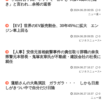
【動画】ショートスリーパー堀さん、対面で高須幹弥にキレる
き」と言われ…余裕の返答
2024.06.29 00:55
0
ニュー速＋
【EV】世界のEV販売割合、30年45%に拡大 エン
ジン車上回る
2024.06.28 09:55
0
ビジネスニュース+
【人事】安倍元首相銃撃事件の責任取り辞職の奈良
県警元本部長・鬼塚友章氏が不動産・建設会社の社長に
就任
2024.06.27 16:17
0
ビジネスニュース+
蓮舫さんの大島演説 ガラガラ・・・ しかも日差
しがきつい中で自分だけ日陰
2024.06.27 15:37
0
ニュー速