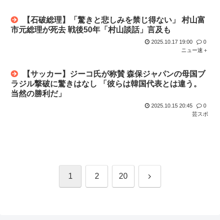
【石破総理】「驚きと悲しみを禁じ得ない」 村山富
市元総理が死去 戦後50年「村山談話」言及も
2025.10.17 19:00
0
ニュー速＋
【サッカー】ジーコ氏が称賛 森保ジャパンの母国ブ
ラジル撃破に驚きはなし 「彼らは韓国代表とは違う。
当然の勝利だ」
2025.10.15 20:45
0
芸スポ
次
1
2
20
へ