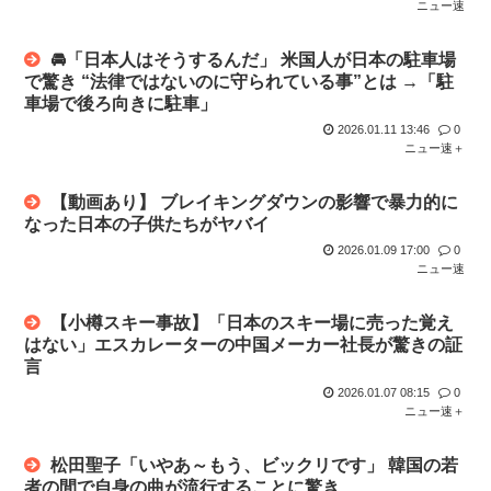
ニュー速
🚘「日本人はそうするんだ」 米国人が日本の駐車場
で驚き “法律ではないのに守られている事”とは →「駐
車場で後ろ向きに駐車」
2026.01.11 13:46
0
ニュー速＋
【動画あり】 ブレイキングダウンの影響で暴力的に
なった日本の子供たちがヤバイ
2026.01.09 17:00
0
ニュー速
【小樽スキー事故】「日本のスキー場に売った覚え
はない」エスカレーターの中国メーカー社長が驚きの証
言
2026.01.07 08:15
0
ニュー速＋
松田聖子「いやあ～もう、ビックリです」 韓国の若
者の間で自身の曲が流行することに驚き