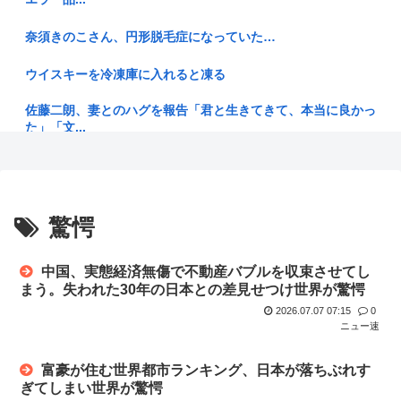
いいよな
奈須きのこさん、円形脱毛症になっていた…
高市首相のあいさつはコピペ率85%…「広島への思い」石破前
首相・...
ウイスキーを冷凍庫に入れると凍る
【判決】”主犯格”の特定少年・川口侑斗被告に「無期懲役」の
佐藤二朗、妻とのハグを報告「君と生きてきて、本当に良かっ
判決 ...
た」「文...
【最近】俺がAmazonで買ってよかったものおしえる
とりわさを食べて車椅子生活になった医師「ギラン・バレー症
候群にな...
【マムダニ派】米民主党予備選、ミシガン州で急進左派のイス
ラム教徒...
【覇権】ホロライブドリームス、セルラン1位に返り咲く
驚愕
WIWIWI...
【画像】このグランドセイコー買うか迷う‥‥
ごめん、ワンルーム住んでる奴って女呼んだときにウ●コのブ
中国、実態経済無傷で不動産バブルを収束させてし
Yahooなら制限なしでAV観れると思ったら見れねー
リブリ音...
まう。失われた30年の日本との差見せつけ世界が驚愕
2026.07.07 07:15
0
【悲報】熊本県知事、報道陣土足取材にマジギレ「遺族や被災
AI「お前さあ〜w」ぼく「…敬語使え 」AI「了解しました。
ニュー速
者から強...
とこ...
富豪が住む世界都市ランキング、日本が落ちぶれす
【画像】こういう顔が映ってない乳の画像が最もえっちwww
明日からお盆休みだけどみんなどこ行く予定か決めた？ ‍♂ ☀
ぎてしまい世界が驚愕