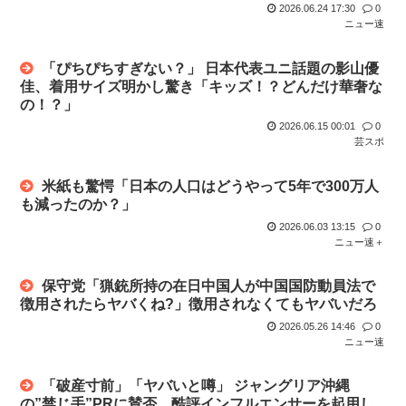
【買うなよｗ】20代男性「ジモティーで車を買ったらリース
2026.06.24 17:30
0
交通系カードで改札通って改札内のショップ利用してまた改札
車だった...
ニュー速
出ようと...
【静岡市】「息子が痴漢された」住宅街の路上で帰宅途中の男
松本人志が企画・プロデュース「ドキュメンタル」が米国で初
「ぴちぴちすぎない？」 日本代表ユニ話題の影山優
子小学生...
制作決定...
佳、着用サイズ明かし驚き「キッズ！？どんだけ華奢な
の！？」
佐藤二朗（さとじろ）、完全勝利www
2026.06.15 00:01
0
芸スポ
ワイ、金無し、女無し、髪無し、身長無し、知能無し、友達無
し、若さ...
米紙も驚愕「日本の人口はどうやって5年で300万人
も減ったのか？」
クリミア半島に入る道路が地獄絵図
2026.06.03 13:15
0
ニュー速＋
なぜ、「日常系アニメ」は廃れたのか？
保守党「猟銃所持の在日中国人が中国国防動員法で
【ジャップ】女優の広瀬すず「私、麺と納豆が全然許せない。
私、麺と...
徴用されたらヤバくね?」徴用されなくてもヤバいだろ
2026.05.26 14:46
0
100歩譲って「下着姿」ならまだわかるけど、「スカートを下
ニュー速
から盗...
「破産寸前」「ヤバいと噂」 ジャングリア沖縄
(´・ω・`)ほいほい村のお盆だほい
の”禁じ手”PRに賛否…酷評インフルエンサーを起用し