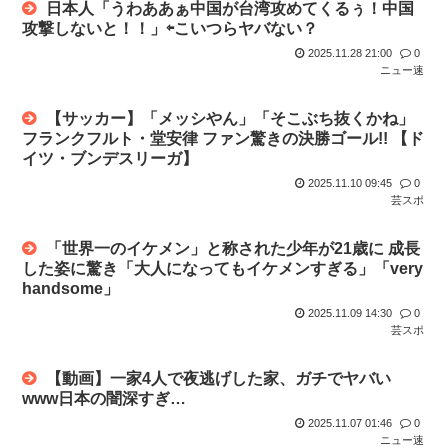
日本人「うわああぁ中国が台湾攻めてくるぅ！中国
攻撃しないと！！」⇦こいつらヤバない？
2025.11.28 21:00
0
ニュー速
【サッカー】「メッシやん」「そこぶち抜くかね」
フランクフルト・堂安律 ファン驚きの決勝ゴール!! 【ド
イツ・ブンデスリーガ】
2025.11.10 09:45
0
芸スポ
「世界一のイケメン」と称された少年が21歳に 成長
した姿に驚き「大人になってもイケメンすぎる」「very
handsome」
2025.11.09 14:30
0
芸スポ
【動画】一家4人で夜逃げした家、ガチでヤバい
www日本の闇深すぎ…
2025.11.07 01:46
0
ニュー速