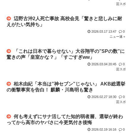
芸スポ
辺野古沖2人死亡事故 高校会見「驚きと悲しみに耐
えがたい気持ち」
2026.03.17 13:47
0
ニュー速＋
「これは日本で暮らせない」大谷翔平の”SPの数”に
驚きの声「皇室かな？」「すごすぎww」
2026.03.04 20:45
0
芸スポ
柏木由紀「本当は”神セブン”じゃない」 AKB総選挙
の衝撃事実を告白！ 麒麟・川島明も驚き
2026.02.27 18:30
0
芸スポ
何も考えずにサナ活してた知的弱者層、選挙が終わ
ってから高市のヤバさに今更気付き後悔
2026.02.19 16:16
0