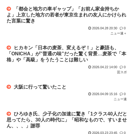
「都会と地方の車ギャップ」「お前ん家金持ちか
よ」上京した地方の若者が東京生まれの友人にかけられ
た言葉に驚き
2026.04.28 20:30
0
ニュー速＋
ヒカキン「日本の麦茶、変えるぞ！」と豪語も、
「ONICHA」が”普通の味”だった驚く背景…麦茶で「本
格」や「高級」をうたうことは難しい
2026.04.22 14:00
0
芸スポ
大阪に行って驚いたこと
2026.04.09 15:16
0
ニュー速
ひろゆき氏、少子化の加速に驚き「1クラス40人だと
思ってたら、30人の時代に」「昭和なもので、すいませ
ん、、、」謝罪
2026.03.23 23:45
0