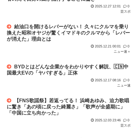
2025.12.27 12:01
0
芸スポ
給油口を開けるレバーがない！ 久々にクルマを乗り
換えた昭和オヤジが驚くイマドキのクルマから「レバー
が消えた」理由とは
2025.12.21 00:01
0
ニュー速＋
BYDとはどんな企業かをわかりやすく解説、🇨🇳中
国最大EVの「ヤバすぎる」正体
2025.12.17 08:16
0
ニュー速
【FNS歌謡祭】若返ってる！ 浜崎あゆみ、迫力歌唱
に驚き「あの頃に戻った綺麗さ」「歌声が全盛期に」
「中国に立ち向かった」
2025.12.03 23:46
0
芸スポ