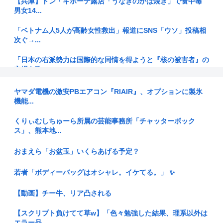
【兵庫】ドン・キホーテ露店「うなぎのかば焼き」で食中毒
男女14...
「ベトナム人5人が高齢女性救出」報道にSNS「ウソ」投稿相
次ぐ→...
「日本の右派勢力は国際的な同情を得ようと『核の被害者』の
立場を政...
【三重県警】小学校講師の男を逮捕 18歳未満女児のわいせつ
ヤマダ電機の激安PBエアコン『RIAIR』、オプションに製氷
画像デ...
機能...
ぐらんぶる原作最新話、ヤバすぎる
くりぃむしちゅーら所属の芸能事務所「チャッターボック
ス」、熊本地...
日本人が減り「外国人が増えた」市区町村ランキング…5位は
埼玉県川...
おまえら「お盆玉」いくらあげる予定？
【悲報】 「ライザと喋れるアプリ」、陰キャすぎて何を話せ
若者「ボディーバッグはオシャレ。イケてる。」 ✨
ばいいか...
【動画】チー牛、リア凸される
【画像】イギリスの恋愛番組セクシー過ぎてしまうwww
【スクリプト負けてて草w】「色々勉強した結果、理系以外は
日本の国旗って世界一シンプルなのに分かりやすくて見た目も
エラー品...