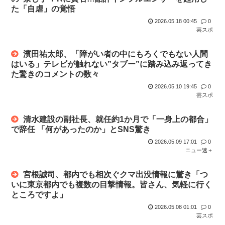
た「自虐」の覚悟
子供「ママー、誕生日までに隠し部屋作って」母親「わかっ
2026.05.18 00:45
0
た」
芸スポ
濱田祐太郎、「障がい者の中にもろくでもない人間
はいる」テレビが触れない”タブー”に踏み込み返ってき
た驚きのコメントの数々
2026.05.10 19:45
0
芸スポ
清水建設の副社長、就任約1か月で「一身上の都合」
で辞任 「何があったのか」とSNS驚き
2026.05.09 17:01
0
ニュー速＋
宮根誠司、都内でも相次ぐクマ出没情報に驚き「つ
いに東京都内でも複数の目撃情報。皆さん、気軽に行く
ところですよ」
2026.05.08 01:01
0
芸スポ