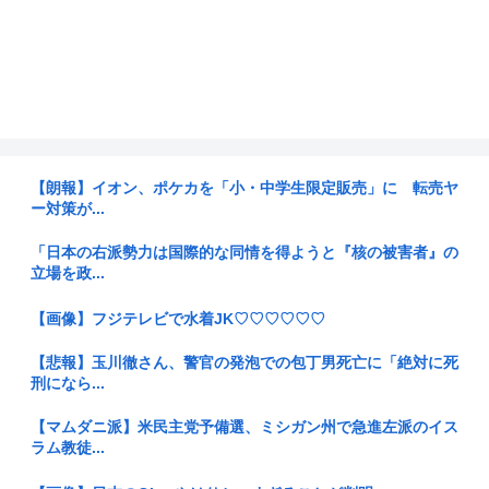
【朗報】イオン、ポケカを「小・中学生限定販売」に 転売ヤ
ー対策が...
「日本の右派勢力は国際的な同情を得ようと『核の被害者』の
立場を政...
【画像】フジテレビで水着JK♡♡♡♡♡♡
【悲報】玉川徹さん、警官の発泡での包丁男死亡に「絶対に死
刑になら...
【マムダニ派】米民主党予備選、ミシガン州で急進左派のイス
ラム教徒...