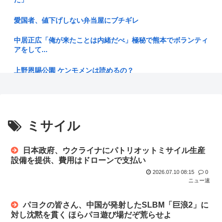
55歳・大久保佳代子“現在の性欲”について衝撃告白 「休みの
日と...
愛国者、値下げしない弁当屋にブチギレ
中国人「中国アニメはすでに日本アニメを超えたのではない
中居正広「俺が来たことは内緒だべ」極秘で熊本でボランティ
か」
アをして...
【動画】さり気なくおっぱい見せる女の子www
上野恩賜公園 ケンモメンは読めるの？
【速報】「キングダム」の河了貂、覚醒。絶望の戦場でとんで
ユニクロ行ったけど試着の度に店員と顔合わせるのなに？
もない策...
代理人「キスをする前に許諾はとってませんね？」ジャンポケ
イオン爆発時「これ、死者4桁行くぞ…」「日本史上最大の事
斎藤「今...
ミサイル
故になる...
小原ブラス、「喫煙所が減ってる」などの喫煙者の不満にピシ
【静岡市】「息子が痴漢された」住宅街の路上で帰宅途中の男
ャリ 「...
日本政府、ウクライナにパトリオットミサイル生産
子小学生...
設備を提供、費用はドローンで支払い
ズル休みしてるんだけどちょっと気がかりな事あって、煽りと
2026.07.10 08:15
0
【朝鮮再侵略、手をこまねいてはいない、軍事的選択肢だ】北
か説教と...
ニュー速
朝鮮が日...
暇空茜の臣下のなるくん(嫌儲代表)、切り刻む動画をうpする
パヨクの皆さん、中国が発射したSLBM「巨浪2」に
竹田平民陛下が子供たちに「なぜ愛子さまが天皇になれないの
ために...
か」をわ...
対し沈黙を貫く ほらパヨ遊び場だぞ荒らせよ