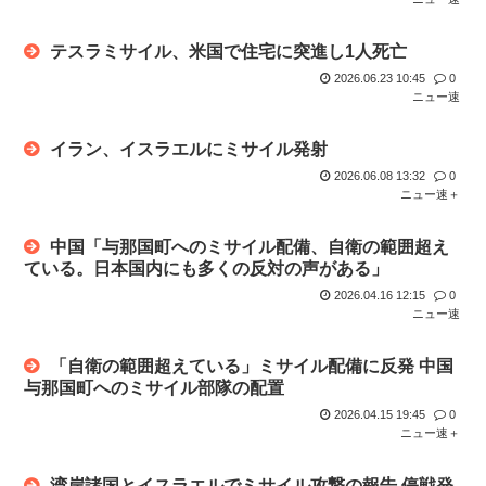
人生で1番ワクワクした瞬間
嫌儲やってる中学生やけど、ババア（母親）の昼飯が手抜きす
テスラミサイル、米国で住宅に突進し1人死亡
ぎてキレ...
2026.06.23 10:45
0
ニュー速
イラン、イスラエルにミサイル発射
2026.06.08 13:32
0
ニュー速＋
中国「与那国町へのミサイル配備、自衛の範囲超え
ている。日本国内にも多くの反対の声がある」
2026.04.16 12:15
0
ニュー速
「自衛の範囲超えている」ミサイル配備に反発 中国
与那国町へのミサイル部隊の配置
2026.04.15 19:45
0
ニュー速＋
湾岸諸国とイスラエルでミサイル攻撃の報告 停戦発