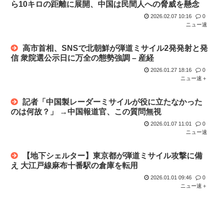
ら10キロの距離に展開、中国は民間人への脅威を懸念
2026.02.07 10:16
0
ニュー速
高市首相、SNSで北朝鮮が弾道ミサイル2発発射と発
信 衆院選公示日に万全の態勢強調 – 産経
2026.01.27 18:16
0
ニュー速＋
記者「中国製レーダーミサイルが役に立たなかった
のは何故？」 →中国報道官、この質問無視
2026.01.07 11:01
0
ニュー速
【地下シェルター】東京都が弾道ミサイル攻撃に備
え 大江戸線麻布十番駅の倉庫を転用
2026.01.01 09:46
0
ニュー速＋