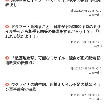
表後も
2026.04.08 11:45
0
ニュー速＋
ドラマー・高橋まこと「日本が射程2000キロのミサ
イル持ったら相手も同等の軍備をするだろう！？」「狙
われる訳だよ！！」
2026.04.03 14:00
0
芸スポ
「敵基地攻撃」可能なミサイル、陸自が正式配備 防
衛政策の転換点に
2026.03.31 08:45
0
ニュー速＋
ウクライナの防空網、迎撃ミサイル不足の懸念 イラ
ン軍事衝突が波及
2026.03.29 10:30
0
ニュー速＋