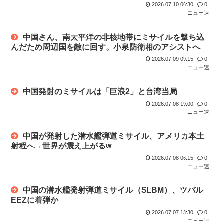
2026.07.10 06:30
0
ここって恋愛相談にはのってくれるんか？
高市早苗、また経歴にウソが判明
ニュー速
「潔癖症」ってキスもセクロスもできないのでは？ 外食も無
【判決】”主犯格”の特定少年・川口侑斗被告に「無期懲役」の
理だろ。
中国さん、南太平洋の非核地帯にミサイルを撃ち込
判決 ...
んだため周辺国を敵に回す。小泉防衛相のアシストへ
さーて、洗濯物干すかな、洗濯バサミ「バギィ！！パラパラパ
2026.07.09 09:15
0
ラパラ」
ニュー速
秋田の公務員、オンライン会見にバスローブ姿で登場し会見中
中国発射のミサイルは「巨浪2」と台湾当局
にタバコ...
2026.07.08 19:00
0
ニュー速
近くでタバコ(iQOS)吸うやつがいて洗濯物が全部iQOS臭く
な...
中国が発射した潜水艦弾道ミサイル、アメリカ本土
ごみ収集車「あ！燃えるゴミの中にペットボトルや段ボールや
射程へ→世界が震え上がるw
中華鍋や...
2026.07.08 06:15
0
ニュー速
へずまりゅう、熊本で被災地支援中に発熱… 「緊急で病院に
向かい点...
中国の潜水艦発射弾道ミサイル（SLBM）、ツバル
EEZに着弾か
一昨日の水曜日のダウンタウン面白かった？？
2026.07.07 13:30
0
ニュー速