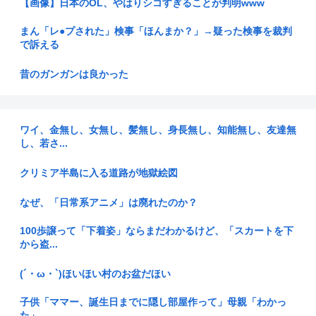
【画像】日本のOL、やはりシコすぎることが判明www
まん「レ●プされた」検事「ほんまか？」→疑った検事を裁判
で訴える
昔のガンガンは良かった
【朗報】みいちゃんと山田さん、ハッピーエンド確定、最後は
ママに埋...
ワイ、金無し、女無し、髪無し、身長無し、知能無し、友達無
し、若さ...
【兵庫】ドン・キホーテ露店「うなぎのかば焼き」で食中毒
男女14...
クリミア半島に入る道路が地獄絵図
【いただきます】宗教行為と激詰めした派遣社員、ネットで大
炎上
なぜ、「日常系アニメ」は廃れたのか？
ドパガキ・Z世代のせいで廃れてきた文化
100歩譲って「下着姿」ならまだわかるけど、「スカートを下
から盗...
猫だと思ったら… 消防士が山火事から救ったのはボブキャッ
トの赤ち...
(´・ω・`)ほいほい村のお盆だほい
【悲報】内田りこ「社会に戻りたいです」
子供「ママー、誕生日までに隠し部屋作って」母親「わかっ
た」