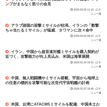
ンプがまもなく怒りの会見
2026.03.03 11:15
0
ニュー速
アラブ諸国の迎撃ミサイルが枯渇、イランの「数撃
ちゃ当たるミサイル」が猛威、タワマンに次々命中
2026.03.03 09:15
0
ニュー速
イラン、中国から超音速対艦ミサイルを購入契約が
近づく、攻撃能力が向上見込み、米国は海軍展開
2026.02.24 19:31
0
ニュー速
中国、無人戦闘機やミサイル搭載、宇宙から地球上
の任意の標的を攻撃可能な次世代宇宙戦艦の計画
2026.02.07 18:45
0
ニュー速
米国、台湾にATACMSミサイルを配備、中国本土か