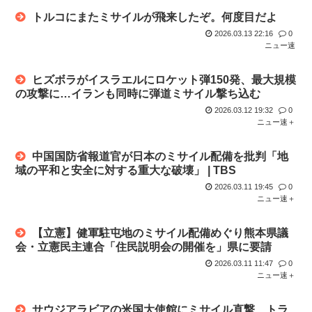
トルコにまたミサイルが飛来したぞ。何度目だよ
2026.03.13 22:16
0
ニュー速
ヒズボラがイスラエルにロケット弾150発、最大規模
の攻撃に…イランも同時に弾道ミサイル撃ち込む
2026.03.12 19:32
0
ニュー速＋
中国国防省報道官が日本のミサイル配備を批判「地
域の平和と安全に対する重大な破壊」 | TBS
2026.03.11 19:45
0
ニュー速＋
【立憲】健軍駐屯地のミサイル配備めぐり熊本県議
会・立憲民主連合「住民説明会の開催を」県に要請
2026.03.11 11:47
0
ニュー速＋
サウジアラビアの米国大使館にミサイル直撃、トラ