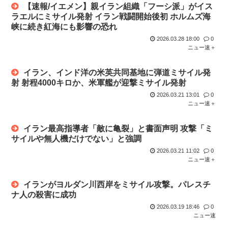
【速報/イエメン】親イラン組織「フーシ派」がイス
ラエルにミサイル発射 イラン戦闘開始後初 ホルムズ海
峡に続き紅海にも影響の恐れ
2026.03.28 18:00
0
ニュー速＋
イラン、インド洋の米英共同基地に弾道ミサイル発
射 射程4000キロか、米軍艦が迎撃ミサイル発射
2026.03.21 13:01
0
ニュー速＋
イラン最高指導者「敵に亀裂」と書面声明 攻撃「ミ
サイルや無人機だけでない」と強調
2026.03.21 11:02
0
ニュー速＋
イランがヨルダン川西岸をミサイル攻撃。パレスチ
ナ人の殺害に成功
2026.03.19 18:46
0
ニュー速