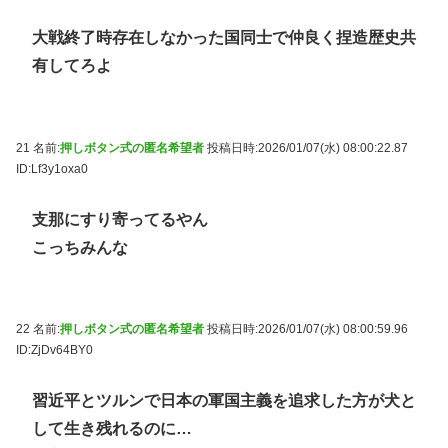
大戦終了時存在しなかった国同士で仲良く捏造歴史共
有してろよ
21 名前:
押しボタン式の匿名希望者
投稿日時:2026/01/07(水) 08:00:22.87
ID:Lf3y1oxa0
支那にすり寄ってるやん
こっちみんな
22 名前:
押しボタン式の匿名希望者
投稿日時:2026/01/07(水) 08:00:59.96
ID:ZjDv64BY0
習近平とツルンで日本の軍国主義を追求した方が犬と
して生き残れるのに…