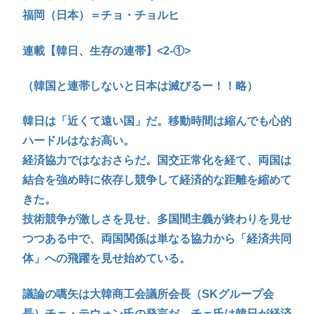
福岡（日本）＝チョ・チョルヒ
連載【韓日、生存の連帯】<2-①>
（韓国と連帯しないと日本は滅びるー！！略）
韓日は「近くて遠い国」だ。移動時間は縮んでも心的
ハードルはなお高い。
経済協力ではなおさらだ。国交正常化を経て、両国は
結合を強め時に依存し競争して経済的な距離を縮めて
きた。
技術競争が激しさを見せ、多国間主義が終わりを見せ
つつある中で、両国関係は単なる協力から「経済共同
体」への飛躍を見せ始めている。
議論の嚆矢は大韓商工会議所会長（SKグループ会
長）チェ・テウォン氏の発言だ。チェ氏は韓日が経済