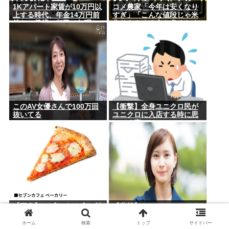
1Kアパート家賃が10万円以
コメ農家「今年は安くなり
上する時代、年金14万円前
すぎ」「こんな値段じゃ米
後だと賃貸の都民は無理じ
作りをやめる人も多くなる
ゃね？ 運転免許もなく移住
んじゃないかな?」
も無理じゃね？
このAV女優さんで100万回
【衝撃】全身ユニクロ民が
抜いてる
ユニクロに入店する時に思
ってる事・・・・・
【画像】セブンイレブン､神
【悲報】トッモ(21)、バイ
商品｢｢お店で焼いたハンデ
ト先のおばさん(36)を孕ま
ィピザ マルゲリータ/照り焼
せた結果⇒！
ホーム
検索
トップ
サイドバー