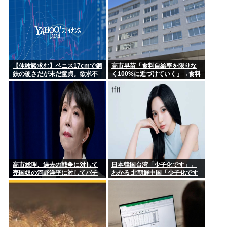
【体験談求む】ペニス17cmで鋼
高市早苗「食料自給率を限りな
鉄の硬さだが未だ童貞。欲求不
く100%に近づけていく」→食料
満パート主婦とかならペニスだ
自給率が日本史上最低になって
けで落とせる？
しまう
高市総理、過去の戦争に対して
日本韓国台湾「少子化です」←
売国奴の河野洋平に対してバチ
わかる 北朝鮮中国「少子化です
ーンと物申してしまう