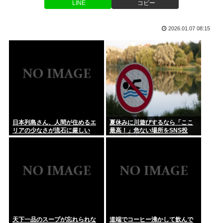
う」...
LINE
コピー
ランディ・バース「久しぶりに来日してビックリしたのが、掛
布さんの...
Fラン卒の人、あつまれー
2026.01.07 08:15
駐車場について聞きたいんだけど土日祝日入庫後24時間最大
【黒豆】なんだよこの漫画ｗｗｗ【注意】
800円...
お盆に死んだらどうなるの？
鏡見たら4割くらい白髪になってたんだが、流石に染めたほう
いいの ...
『紅白』出場の17歳女子高生シンガー・tuki. ハワイで素顔
日本列島さん、人間が住めるエ
夏休みに川遊びするなら「ここ
以...
リアの少なさが流石に厳しい
最高！」危ない場所をSNS投
www
稿、水難事故が起きたら法的責
【愛知】40歳会社員モメン、小6の息子が溺れた為、助けよう
任を問われる？ 福岡県八女市の
として...
星野川
ブサイクすぎて仕事もできなくて消えたい
俳優・岸田健作 中居正広氏の熊本支援報道うけ「気遣いや優
しさがハ...
天下一品のスープが忘れられな
道端でコーヒー沸かして飲んで