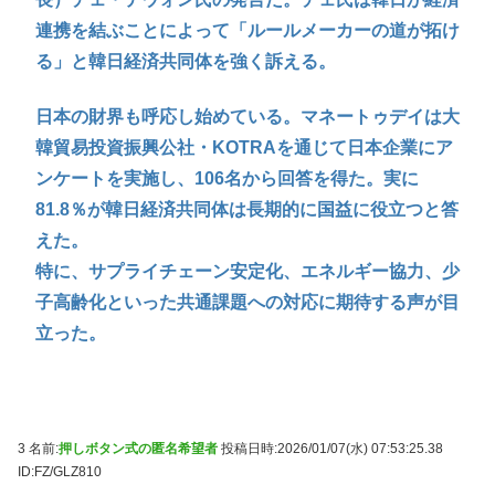
連携を結ぶことによって「ルールメーカーの道が拓け
る」と韓日経済共同体を強く訴える。
日本の財界も呼応し始めている。マネートゥデイは大
韓貿易投資振興公社・KOTRAを通じて日本企業にア
ンケートを実施し、106名から回答を得た。実に
81.8％が韓日経済共同体は長期的に国益に役立つと答
えた。
特に、サプライチェーン安定化、エネルギー協力、少
子高齢化といった共通課題への対応に期待する声が目
立った。
3 名前:
押しボタン式の匿名希望者
投稿日時:2026/01/07(水) 07:53:25.38
ID:FZ/GLZ810