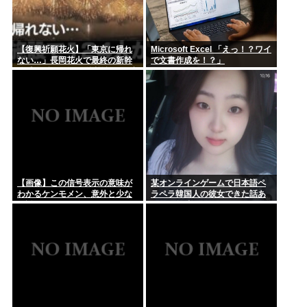
【復興祈願花火】「東京に帰れ
Microsoft Excel 「えっ！？ワイ
ない…」長岡花火で最終の新幹
で文書作成を！？」
線乗れず124人が付近施設で一夜
明かす “フェニックス”の打ち上
げ時間後ろ倒しの影響は?「分散
退場には一定の効果あった」
【画像】この信号表示の意味が
某オンラインゲームで日本語ペ
わかるケンモメン、意外と少な
ラペラ韓国人の彼女できた話あ
い説
るけど興味ある？