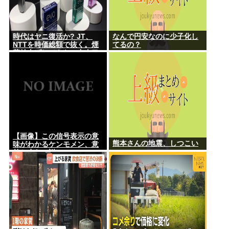
時代はヤニ復活か? JT、
なんで円安なのに少子化し
NTTを時価総額で抜く。煙
てるの？
草値上げしてもヤニ中人口
へらずに加熱式煙草のシュ
アのびる
【画像】この信号表示の意
熊本さんの地震、しつこい
味がわかるケンモメン、意
外と少ない説