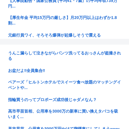
【人事院勧告・国家公務員 (平均41・7歳）の平均年収739万
円...
【厚生年金 平均15万円の厳しさ】月20万円以上はわずか1.8
割...
元銀行員ワイ、そろそろ爆弾が起爆しそうで震える
【画像】セブンイレブンのバイト「AIにちいかわの画像を食わ
せてっ...
うんこ漏らして泣きながらパンツ洗ってるおっさんが盗撮され
る
【画像】子連れプールのママさん、エロさがなくなり終わる
お盆だよ‼全員集合‼
世界のEV平均価格がHV下回る 中国車が新興国に流入、日本勢
に逆...
ペアーズ「ヒルトンホテルでスイーツ食べ放題のマッチングイ
ベントや...
【熊本総合病院のカメラ映像をノーカットで】手術中に地震発
生 患者...
指輪買うのってプロポーズ成功後じゃダメなん？
厚生労働省「熊本の被災した世帯にはなんと生活資金【10万
高市早苗首相、公用車を3000万の新車に買い換えタバコを吸
円】を無...
いまく...
【謎】ネットカフェ難民「金がないので一晩2000円のネット
高市早苗、公用車を3000万円かけて喫煙車にしてしまうwww