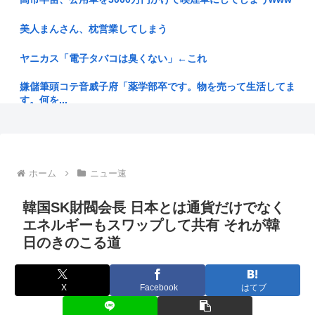
カフェ...
美人まんさん、枕営業してしまう
【韓国サッカー協会 過去に外国人審判ら20人に性接待 日本人
審判...
ヤニカス「電子タバコは臭くない」←これ
玉木氏と若手の橋本氏、一騎打ち 国民民主の代表選、9月投開
嫌儲筆頭コテ音威子府「薬学部卒です。物を売って生活してま
票
す。何を...
【画像】快活CLUB、快活カレーを注文したのに快活カレーを
おっさんがこの財布を使ってたらどう思う？
出して...
明石家さんま「炎天下で『こいつら大変やなぁ』というのが高
靖国神社が境内での軍服コスプレ禁止を発表 愛国界隈大絶賛
校野球の...
ホーム
ニュー速
【自業自得】姉元旦那「仕事辞めて来た。ラーメン屋を開こ
【高市速報】アメリカ「協調介入？ドル売りたくないからユー
う」 姉「...
韓国SK財閥会長 日本とは通貨だけでなく
ロ売るわ...
エネルギーもスワップして共有 それが韓
女さん(29)、若さを失ってフェミニズムに目覚めるwww
日のきのこる道
コカコーラ240円、ジョージ180円、9月1日出荷分から値上
げ。...
明石家さんま「炎天下で『こいつら大変やなぁ』というのが高
校野球の...
ᝰ✍この道23年の彫り師「タトゥー入れてる奴は全員バカで
X
Facebook
はてブ
す」
【衝撃】ワイ、保険金2億円と遺産6000万円を相続したら「こ