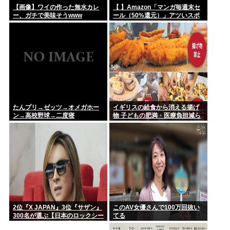
【画像】ワイの作った無水カレ
【 】Amazon「マンガ毎週末セ
ー、ガチで美味そうwww
ール（50%還元）」アツいスポ
ーツマンガ祭り最終日到
来！！！
たんプリ→ゼッツ→オメガホー
イギリスの給食から消える揚げ
ン→高校野球→二度寝
物 子どもの肥満・医療負担減ら
す
2位『X JAPAN』3位『サザン』
このAV女優さんで100万回抜い
300名が選ぶ【日本のロックシー
てる
ンを代表するバンド】1位に