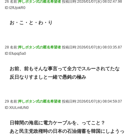
26 名前:
押しボタン式の匿名希望者
投稿日時:2026/01/07(水) 08:02:47.98
ID:I2fUjokR0
お・こ・と・わ・り
28 名前:
押しボタン式の匿名希望者
投稿日時:2026/01/07(水) 08:03:35.87
ID:Efupqj5a0
お前、前もそんな事言って全力でスルーされてたな
反日なりすましと一緒で愚鈍の極み
29 名前:
押しボタン式の匿名希望者
投稿日時:2026/01/07(水) 08:04:59.07
ID:XlULmtUN0
日韓間の海底に電力ケーブルを、ってこと？
あと民主党政権時の日本の石油備蓄を韓国にしようっ