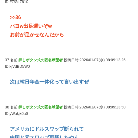
ID:FZ/GLZ810
>>36
パヨw出足遅いぞw
お前が足かせなんだから
37 名前:
押しボタン式の匿名希望者
投稿日時:2026/01/07(水) 08:09:13.26
ID:kjVdBD5W0
次は韓日年金一体化って言い出すぜ
38 名前:
押しボタン式の匿名希望者
投稿日時:2026/01/07(水) 08:09:13.50
ID:yWakjx0a0
アメリカにドルスワップ断られて
中国と元スワップ更新したやん