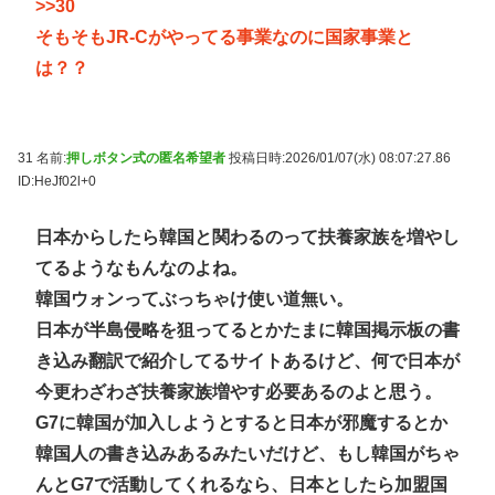
>>30
そもそもJR-Cがやってる事業なのに国家事業と
は？？
31 名前:
押しボタン式の匿名希望者
投稿日時:2026/01/07(水) 08:07:27.86
ID:HeJf02l+0
日本からしたら韓国と関わるのって扶養家族を増やし
てるようなもんなのよね。
韓国ウォンってぶっちゃけ使い道無い。
日本が半島侵略を狙ってるとかたまに韓国掲示板の書
き込み翻訳で紹介してるサイトあるけど、何で日本が
今更わざわざ扶養家族増やす必要あるのよと思う。
G7に韓国が加入しようとすると日本が邪魔するとか
韓国人の書き込みあるみたいだけど、もし韓国がちゃ
んとG7で活動してくれるなら、日本としたら加盟国