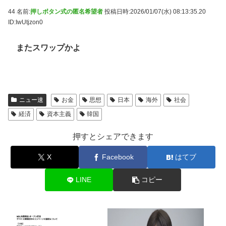
44 名前:
押しボタン式の匿名希望者
投稿日時:2026/01/07(水) 08:13:35.20
ID:IwUtjzon0
またスワップかよ
ニュー速
お金
思想
日本
海外
社会
経済
資本主義
韓国
押すとシェアできます
X
Facebook
はてブ
LINE
コピー