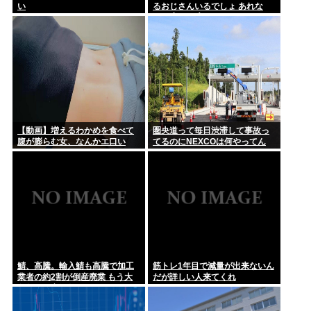
年上の女と交際や結婚した方が実は良いってことバレ始めてる
い
るおじさんいるでしょ あれな
よな
に？(´・ω・`)
この道23年の彫り師「タトゥー入れてる奴は全員バカです、
すごい民...
【動画】増えるわかめを食べて
圏央道って毎日渋滞して事故っ
腹が膨らむ女、なんかエ口い
てるのにNEXCOは何やってん
の？
鯖、高騰。輸入鯖も高騰で加工
筋トレ1年目で減量が出来ないん
業者の約2割が倒産廃業 もう大
だが詳しい人来てくれ
衆魚から高級魚へ…