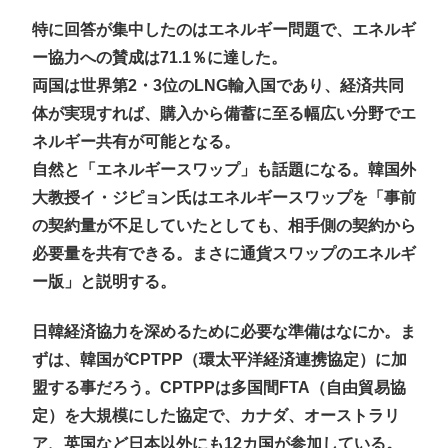
特に回答が集中したのはエネルギー問題で、エネルギ
ー協力への賛成は71.1％に達した。
両国は世界第2・3位のLNG輸入国であり、経済共同
体が実現すれば、購入から備蓄に至る幅広い分野でエ
ネルギー共有が可能となる。
自然と「エネルギースワップ」も話題になる。韓国外
大教授イ・ジピョン氏はエネルギースワップを「事前
の契約量が不足していたとしても、相手側の契約から
必要量を共有できる。まさに通貨スワップのエネルギ
ー版」と説明する。
日韓経済協力を深めるために必要な準備はなにか。ま
ずは、韓国がCPTPP（環太平洋経済連携協定）に加
盟する事だろう。CPTPPは多国間FTA（自由貿易協
定）を大規模にした協定で、カナダ、オーストラリ
ア、英国など日本以外にも12カ国が参加している。