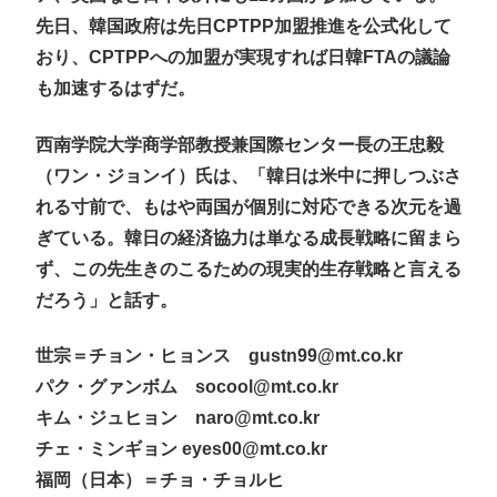
先日、韓国政府は先日CPTPP加盟推進を公式化して
おり、CPTPPへの加盟が実現すれば日韓FTAの議論
も加速するはずだ。
西南学院大学商学部教授兼国際センター長の王忠毅
（ワン・ジョンイ）氏は、「韓日は米中に押しつぶさ
れる寸前で、もはや両国が個別に対応できる次元を過
ぎている。韓日の経済協力は単なる成長戦略に留まら
ず、この先生きのこるための現実的生存戦略と言える
だろう」と話す。
世宗＝チョン・ヒョンス gustn99@mt.co.kr
パク・グァンボム socool@mt.co.kr
キム・ジュヒョン naro@mt.co.kr
チェ・ミンギョン eyes00@mt.co.kr
福岡（日本）＝チョ・チョルヒ