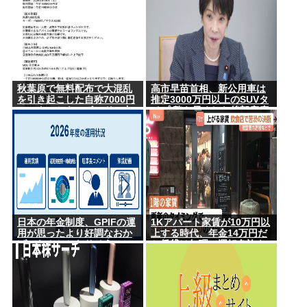
秋葉原で無料配布で大混乱
高市早苗首相、新公用車は
を引き起こした自称7000円
推定3000万円以上のSUVタ
のマウスとキーボード、中
イプ 贅を尽くした後部座席
華サイトで1500円で売られ
でたばこを吸うのが至福の
るゴミだったwww
時間か どんどん延びる乗車
時間
日本の年金制度、GPIFの運
1Kアパート家賃が10万円以
用が思ったより好調なおか
上する時代、年金14万円だ
げでなんとかなりそう
と賃貸は無理、運転免許も
なく移住も困難