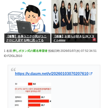
【衝撃】全身ユニクロ民がユニ
【画像】お前らが好きなJKスタ
クロに入店する時に思ってる
イルwww
事・・・・・
1 名前:
押しボタン式の匿名希望者
投稿日時:2026/01/07(水) 07:52:34.51
ID:FZ/GLZ810
https://v.daum.net/v/20260103070207610