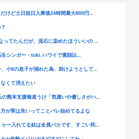
けど土日祝日入庫後24時間最大800円...
の？
ってたんだが、流石に染めたほういいの ...
シンガー・tuki. ハワイで素顔以...
、小6の息子が溺れた為、助けようとして...
きなくて消えたい
氏の熊本支援報道うけ「気遣いや優しさがハ...
た方が実は良いってことバレ始めてるよな
ゥー入れてる奴は全員バカです、すごい民...
した✨年齢イジりはほどほどにしてね 」