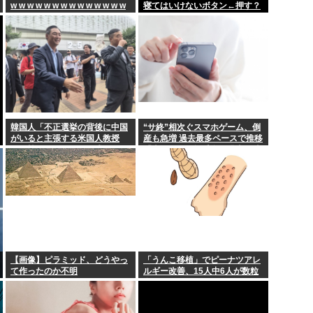
幹事長」案が浮...
K-POPアイドル、エヴァ
w w w w w w w w w w w w w w
寝てはいけないボタン←押す？
してしまい大炎...
22歳の若者やけど、ぶっち
【疑問】サイゼリヤ「うま
しまうwww
糞ゲーを掴まされてもその
、アトラクショ...
静岡朝日テレビ「高橋洋一
韓国人「不正選挙の背後に中国
“サ終”相次ぐスマホゲーム、倒
がいると主張する米国人教授
産も急増 過去最多ペースで推移
に、韓国ネット民が困惑」
「当たれば一攫千金」過去の時
代に
【画像】ピラミッド、どうやっ
「うんこ移植」でピーナツアレ
て作ったのか不明
ルギー改善、15人中6人が数粒
食べられるように