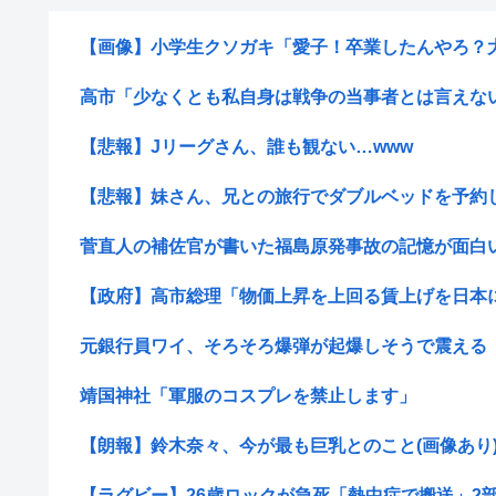
【画像】小学生クソガキ「愛子！卒業したんやろ？大学
高市「少なくとも私自身は戦争の当事者とは言えない世
【悲報】Jリーグさん、誰も観ない…www
【悲報】妹さん、兄との旅行でダブルベッドを予約し
菅直人の補佐官が書いた福島原発事故の記憶が面白
【政府】高市総理「物価上昇を上回る賃上げを日本に定
元銀行員ワイ、そろそろ爆弾が起爆しそうで震える
靖国神社「軍服のコスプレを禁止します」
【朗報】鈴木奈々、今が最も巨乳とのこと(画像あり
【ラグビー】26歳ロックが急死「熱中症で搬送」2部九