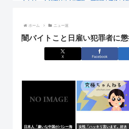
玉木氏と若手の橋本氏、一騎打ち 国民民主の代表選
【予想外】アメリカ人の白人女に先祖を聞いたら衝撃的
ホーム
ニュー速
闇バイトこと日雇い犯罪者に懲
カツオの刺身とかいう世界で一番美味い刺身
ぶっちゃけ戦争で人が死にまくるのって普通に面白
X
Facebook
【衝撃】先日ワイに｢殺すぞ｣と言った上司、｢胃が痛い
【悲報】範馬勇次郎さん、挑んできたモブキャラをとん
【韓国サッカー協会 過去に外国人審判ら20人に性接待 
【芸能】松本まりか（41）熊本支援で“大きい口でピザ
【人事院勧告・国家公務員 (平均41・7歳）の平均年収7
日本人「嫌いな中国がバシー海
女性「ハッキリ言います。好き