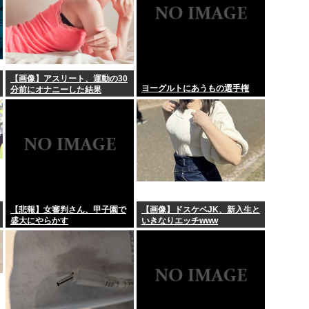
【画像】アスリート、運動の30
ヨーグルトにあうもの選手権
分前にオナニーした結果
→！！！
【悲報】女審判さん、甲子園で
【画像】ドスケベJK、新入生と
盛大にやらかす
いきなりエッチwww