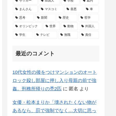
サッカー
韓国人
学校
裁判
まんさん
マスコミ
善悪
車
思考
新聞
歴史
哲学
オリンピック
世界
動物
外国人
学生
テレビ
無職
責任
最近のコメント
10代女性の後をつけマンションのオート
ロック躱し部屋に押し入り母親の前で強
姦。刑務所帰りの禿2匹
に
匿名
より
女優・松本まりか「壊されたくない物が
あるなら、罰で強制でなく…大切に思っ