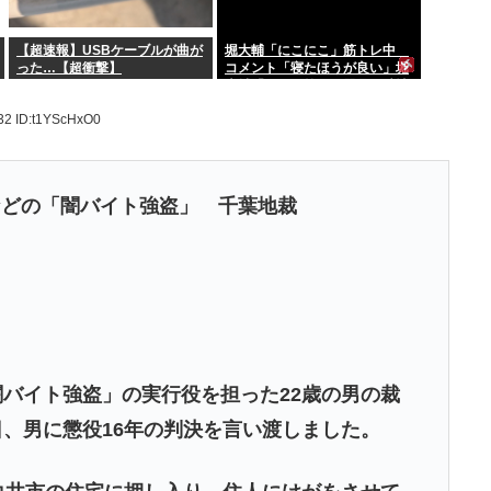
【超速報】USBケーブルが曲が
堀大輔「にこにこ」筋トレ中
った…【超衝撃】
コメント「寝たほうが良い」堀
大輔「！！」筋トレ器具を破壊
.32
ID:t1YScHxO0
などの「闇バイト強盗」 千葉地裁
闇バイト強盗」の実行役を担った22歳の男の裁
日、男に懲役16年の判決を言い渡しました。