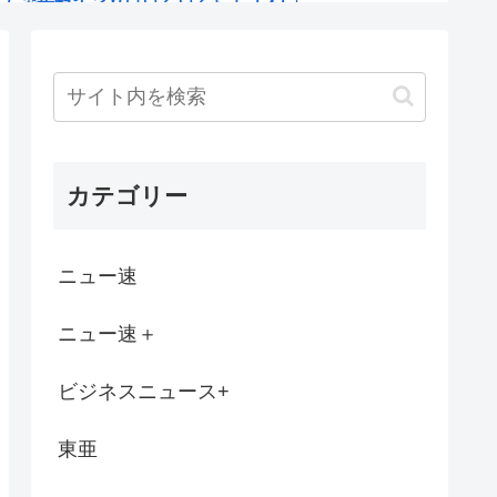
スTOP3 3位IIJmio、2...
育てたんだけど孤独
みんこと、武田塾の高田史拓さん召喚ス...
カテゴリー
tuberさん
いるけど、子供の頃会った事ある奴いる？？
ニュー速
ン」らしい。 子供「おじ！ なんだこれ...
ニュー速＋
きから」ショートスリーパー・堀大輔氏が高...
ビジネスニュース+
。でもこれでまた半年は接触無しな」 暗黙...
東亜
の黄金郷」 9月に劇場上映