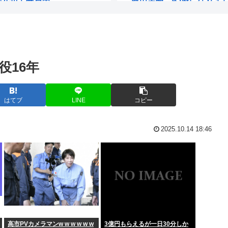
、9月投開票
現在利用している格安SIMサービ
なことを言い出...
結婚して子どもも産んで
役16年
wakatteTVの高田ふー
くね？
【画像】この兎のアイドルv
はてブ
LINE
コピー
｣とか言い出...
『尺八様』っていう妖怪
2025.10.14 18:46
でもない目に合...
これが分かるやつは「オッサ
日本人審判...
「あの、ナメてます？さっ
頬張る”動画...
嫁「はいはい抜いてやるよ
39万円...
テレビアニメ第2期「烈日
高市PVカメラマンw w w w w w
3億円もらえるが一日30分しか