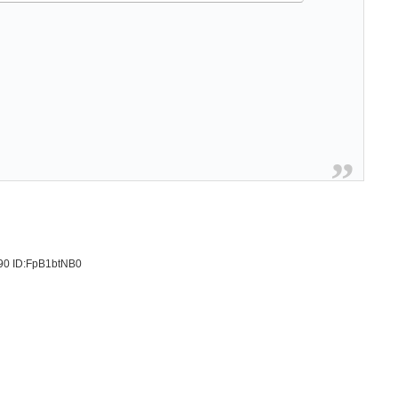
.90
ID:FpB1btNB0