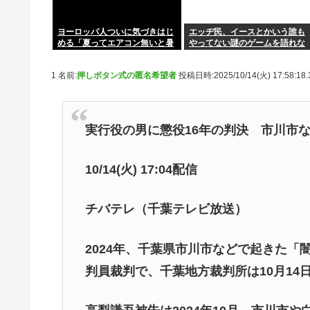
ヨーロッパ人ついに気づきはじ
エッヂ民、イースとかいう誰も
める「夏ってエアコン無いと暑
やってない謎のゲームを語れな
いわ」
い…
1 名前:
押しボタン式の匿名希望者
投稿日時:2025/10/14(火) 17:58:18
実行役の男に懲役16年の判決 市川市
10/14(火) 17:04配信
チバテレ（千葉テレビ放送）
2024年、千葉県市川市などで起きた「
判員裁判で、千葉地方裁判所は10月14