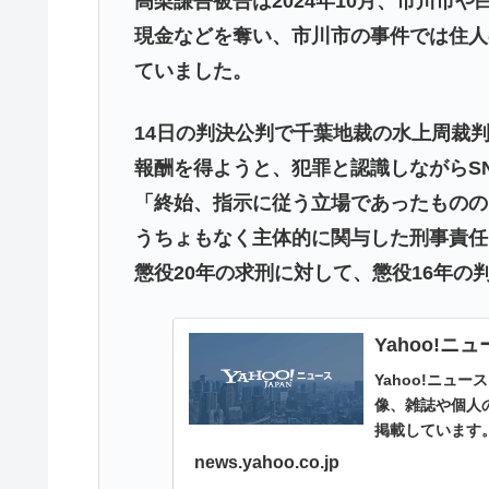
高梨謙吾被告は2024年10月、市川市
現金などを奪い、市川市の事件では住人
ていました。
14日の判決公判で千葉地裁の水上周裁
報酬を得ようと、犯罪と認識しながらS
「終始、指示に従う立場であったものの
うちょもなく主体的に関与した刑事責任
懲役20年の求刑に対して、懲役16年の
Yahoo!ニ
Yahoo!ニュ
像、雑誌や個人
掲載しています
news.yahoo.co.jp