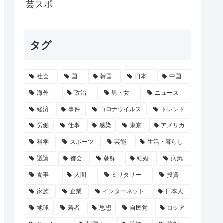
のプラグスーツを着てライブをしてしまう...
芸スポ
ゃけ、30超えて結婚してないおっさんの...
タグ
いです、安いです、全国どこにでもあります...
日にブックオフやももたろうに中古で売りつ...
社会
国
韓国
日本
中国
が消費減税反対論をぶった斬る！『財源ない...
海外
政治
男・女
ニュース
経済
事件
コロナウイルス
トレンド
労働
仕事
感染
東京
アメリカ
科学
スポーツ
芸能
生活・暮らし
議論
都会
朝鮮
結婚
病気
食事
人間
ミリタリー
投資
家族
企業
インターネット
日本人
地球
若者
思想
自民党
ロシア