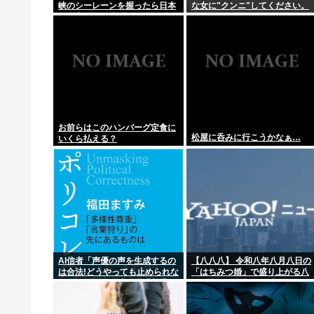
【自民党】首相、人事で旧安倍派重用か 自民「萩生田
峡のシーレーンを握ったら日本
な女に"クンニ"してください。
を妨害するに違いない、だから
それだけで惚れます」
台湾支援だムキー」つまりそう
【画像】へずまりゅう、熊本でとんでもないものを提供
いうことでしょ
なぜ日本の映画はつまらないのか
ワイ、「着衣おっばい」でしか抜けない体質になって
【沖縄】ジャングリア沖縄が「ロイヤルチケット」発売
お前らはこのハンバーグ定食に
松屋に呑みに行こうかなぁ…
いくら払える？
AI信者「声優の声を生成するの
【八八八】 令和八年八月八日の
は合法!どうやっても止められな
「はちみつ婚」で盛り上がる八
い！キャキャ」法務省「普通に
王子市や八戸市など「八」の付
権利侵害っす」
く自治体たち…日本の航空機の
父・二宮忠八ゆかりの八幡浜市