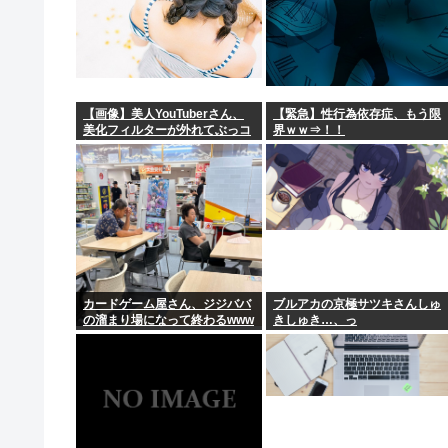
と八幡市は共同でイベント開催
【画像】美人YouTuberさん、
【緊急】性行為依存症、もう限
美化フィルターが外れてぶっコ
界ｗｗ⇒！！
抜けwww
カードゲーム屋さん、ジジババ
ブルアカの京極サツキさんしゅ
の溜まり場になって終わるwww
きしゅき…、っ