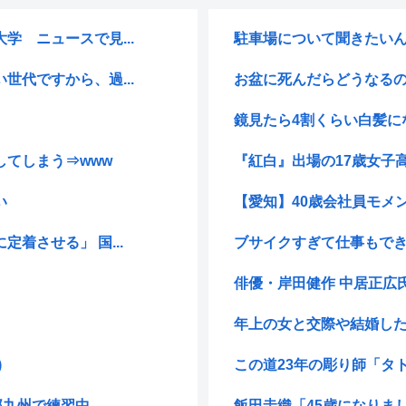
 ニュースで見...
駐車場について聞きたいんだ
代ですから、過...
お盆に死んだらどうなる
鏡見たら4割くらい白髪にな
てしまう⇒www
『紅白』出場の17歳女子高生
い
【愛知】40歳会社員モメン
着させる」 国...
ブサイクすぎて仕事もで
俳優・岸田健作 中居正広
年上の女と交際や結婚し
)
この道23年の彫り師「タト
州で練習中、...
飯田圭織「45歳になりま