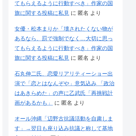
てもらえるように行動すべき」作家の国
旗に関する投稿に私見
に
匿名
より
女優・松本まりか「壊されたくない物が
あるなら、罰で強制でなく…大切に思っ
てもらえるように行動すべき」作家の国
旗に関する投稿に私見
に
匿名
より
石丸伸二氏、恋愛リアリティーショー出
演で「恋とはなんぞや」意気込み 「政治
はあきらめた」の声に乙武氏「再挑戦計
画があるかも」
に
匿名
より
オール沖縄「辺野古抗議活動を自粛しま
す」→翌日も座り込み抗議と称して基地