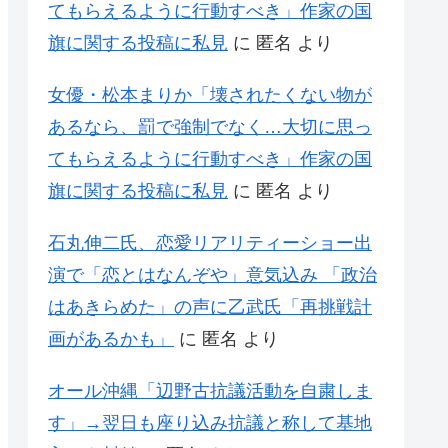
てもらえるように行動すべき」作家の国
旗に関する投稿に私見
に
匿名
より
女優・松本まりか「壊されたくない物が
あるなら、罰で強制でなく…大切に思っ
てもらえるように行動すべき」作家の国
旗に関する投稿に私見
に
匿名
より
石丸伸二氏、恋愛リアリティーショー出
演で「恋とはなんぞや」意気込み 「政治
はあきらめた」の声に乙武氏「再挑戦計
画があるかも」
に
匿名
より
オール沖縄「辺野古抗議活動を自粛しま
す」→翌日も座り込み抗議と称して基地