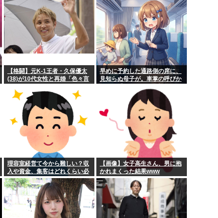
【格闘】元K-1王者・久保優太
早めに予約した通路側の席に、
(38)が10代女性と再婚「色々言
見知らぬ母子が。車掌の呼びか
われそうですが…」
けにも「目を閉じて無視」して
居座られました。無理やり奪わ
れた席は、結局“やったもん勝
ち”になっ...
理容室経営て今から難しい？収
【画像】女子高生さん、男に抱
入や資金、集客はどれくらい必
かれまくった結果www
要？？