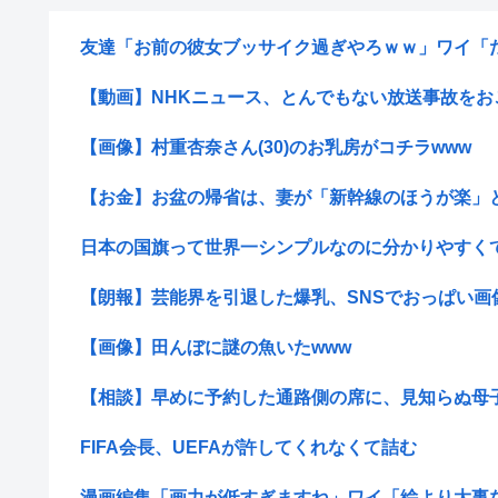
友達「お前の彼女ブッサイク過ぎやろｗｗ」ワイ「だよ
【動画】NHKニュース、とんでもない放送事故をおこし
【画像】村重杏奈さん(30)のお乳房がコチラwww
【お金】お盆の帰省は、妻が「新幹線のほうが楽」と譲
日本の国旗って世界一シンプルなのに分かりやすく
【朗報】芸能界を引退した爆乳、SNSでおっぱい画
【画像】田んぼに謎の魚いたwww
【相談】早めに予約した通路側の席に、見知らぬ母子が
FIFA会長、UEFAが許してくれなくて詰む
漫画編集「画力が低すぎますね」ワイ「絵より大事なの