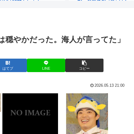
いよな？
明日からお盆休みだけどみん
」石破前首相・...
交通系カードで改札通って
は穏やかだった。海人が言ってた」
のイスラム教徒...
松本人志が企画・プロデュ
いせつ画像デ...
佐藤二朗（さとじろ）、完
www
ワイ、金無し、女無し、髪
はてブ
LINE
コピー
明…小池百合子...
クリミア半島に入る道路
2026.05.13 21:00
蓄に回っ...
なぜ、「日常系アニメ」
ではないか」
【ジャップ】女優の広瀬す
ようになるwww
100歩譲って「下着姿」な