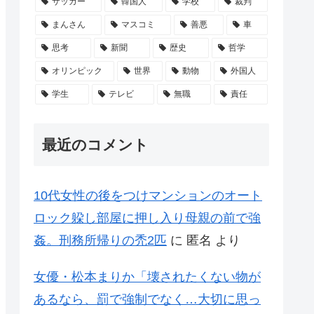
サッカー
韓国人
学校
裁判
まんさん
マスコミ
善悪
車
思考
新聞
歴史
哲学
オリンピック
世界
動物
外国人
学生
テレビ
無職
責任
最近のコメント
10代女性の後をつけマンションのオート
ロック躱し部屋に押し入り母親の前で強
姦。刑務所帰りの禿2匹
に
匿名
より
女優・松本まりか「壊されたくない物が
あるなら、罰で強制でなく…大切に思っ