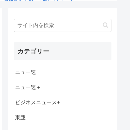
などこ行く予定か決めた？ ‍♂ ☀
改札内のショップ利用してまた改札出ようと...
ース「ドキュメンタル」が米国で初制作決定...
カテゴリー
全勝利www
無し、身長無し、知能無し、友達無し、若さ...
ニュー速
が地獄絵図
ニュー速＋
は廃れたのか？
ビジネスニュース+
ず「私、麺と納豆が全然許せない。私、麺と...
東亜
らまだわかるけど、「スカートを下から盗...