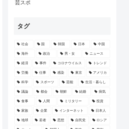
盆だほい
芸スポ
でに隠し部屋作って」母親「わかった」
タグ
当屋にブチギレ
内緒だべ」極秘で熊本でボランティアをして...
社会
国
韓国
日本
中国
は読めるの？
海外
政治
男・女
ニュース
経済
事件
コロナウイルス
トレンド
労働
仕事
感染
東京
アメリカ
科学
スポーツ
芸能
生活・暮らし
議論
都会
朝鮮
結婚
病気
食事
人間
ミリタリー
投資
家族
企業
インターネット
日本人
地球
若者
思想
自民党
ロシア