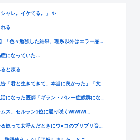
シャレ。イケてる。」 ✨
される
】「色々勉強した結果、理系以外はエラー品...
毛症になっていた…
れると凍る
告「君と生きてきて、本当に良かった」「文...
活になった医師「ギラン・バレー症候群にな...
ス、セルラン1位に返り咲くWIWIWI...
る奴って女呼んだときにウ●コのブリブリ音...
…敬語使え 」AI「了解しました。とこ...