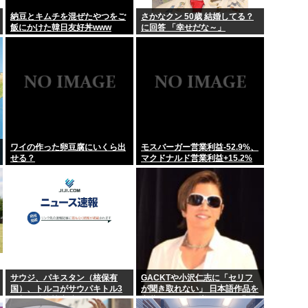
役」の判決 ...
(´・ω・`)ほいほい村のお
納豆とキムチを混ぜたやつをご
さかなクン 50歳 結婚してる？
飯にかけた韓日友好丼www
に回答 「幸せだな～」
被害何もなき...
子供「ママー、誕生日ま
中の男子小学生...
愛国者、値下げしない弁
ホロドリで画面...
中居正広「俺が来たことは
る以上に闇深そ...
上野恩賜公園 ケンモメン
ワイの作った卵豆腐にいくら出
モスバーガー営業利益-52.9%、
せる？
マクドナルド営業利益+15.2%
サウジ、パキスタン（核保有
GACKTや小沢仁志に「セリフ
国）、トルコがサウパキトル3
が聞き取れない」 日本語作品を
国相互防衛協定締結
字幕で見る人が増えている背景