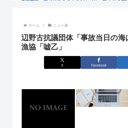
でも韓国料理って微妙だよな、あんまり美味いの無
高市首相のあいさつはコピペ率85%…「広島への思い
ホーム
ニュー速
辺野古抗議団体「事故当日の海
【マムダニ派】米民主党予備選、ミシガン州で急進左派
漁協「嘘乙」
【三重県警】小学校講師の男を逮捕 18歳未満女児のわ
【朗報】転売ヤー死亡！国交省が土地取得規制強化へ
X
Facebook
【東京】東京駅近くに「地下シェルター」整備を正式表
6月の消費支出-3.3%で7か月連続マイナス 総務省「貯
中国人「中国アニメはすでに日本アニメを超えたの
この漫画で源義経を知った奴、大体が義経に同情する