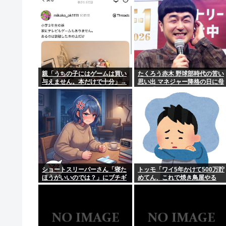
親「うちの子にはゲームは買い
たくろう赤木 野球部時代の苦い
与えません。本だけで十分」→
思い出 マネジャー降格の日に母
結果
が…「何も言えなくて」
ショートスリーパーさん「寝た
トッモ「ワイ5年かけて500万貯
ほうがいいのでは？」にブチギ
めてん、これで焼き鳥屋やる
レ
わ」