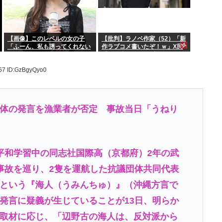
【画像】このレベルの女の子
【批判】ラノベ作家（52）「新
「ふーん、私も誘ってくれない
作ラブコメ書いたぞ！ｗ」X民
んだ⋯」
「いい歳こいてラブコメ（笑）
恥ずかしくないの？」←やめた
.57
ID:GzBgyQyo0
れｗと話題に
体の発言を漁業者が否定 事故当日「うねり
平和学習中の同志社国際高（京都府）2年の武
事故を巡り、2隻を運航した抗議団体共同代表
という『海人（うみんちゅ）』（沖縄方言で
発言に疑義が生じていることが13日、明らか
取材に応じ、「辺野古の海人は、反対派から