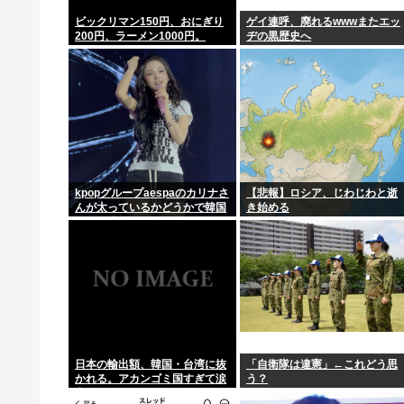
【判決】”主犯格”の特定少年・川口侑斗被告に「無期懲
ビックリマン150円、おにぎり
ゲイ連呼、廃れるwwwまたエッ
200円、ラーメン1000円。
ヂの黒歴史へ
戦後80年日本の老害「我々は被爆者！」←80年も健康
【静岡市】「息子が痴漢された」住宅街の路上で帰宅途
ホロライブ「さくらみこ」ペンラ振る動作で体調崩す？
【衝撃】エース級財務官僚が異例人事、ワイらが想像す
kpopグループaespaのカリナさ
【悲報】ロシア、じわじわと逝
んが太っているかどうかで韓国
き始める
SNSが大論争に…！！！
日本の輸出額、韓国・台湾に抜
「自衛隊は違憲」←これどう思
かれる。アカンゴミ国すぎて涙
う？
出てきた…