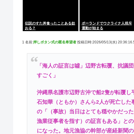
伝説のすた丼食ったことある奴
ポーランドでウクライナ人排斥
おる？
運動が始まる
1 名前:
押しボタン式の匿名希望者
投稿日時:2026/05/13(水) 20:36:16
「海人の証言は噓」辺野古転覆、抗議団
すごく」
沖縄県名護市辺野古沖で船2隻が転覆し
石知華（ともか）さんら2人が死亡した
の「（事故）当日はとても穏やかだった
漁業従事者を指す）の証言もある」との
になった。地元漁協の幹部が産経新聞の