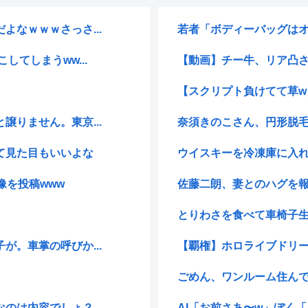
なｗｗｗさっさ...
若者「ボディーバッグはオ
てしまうww...
【動画】チー牛、リア凸
【スクリプト負けてて草w
りません。東京...
奈須きのこさん、円形脱
て見た目もいいよな
ウイスキーを冷凍庫に入
像を投稿www
佐藤二朗、妻とのハグを報
とりわさを食べて車椅子生
。車掌の呼びか...
【覇権】ホロライブドリーム
ごめん、ワンルーム住んで
は内容でしょ？...
AI「お前さあ〜w」ぼく「