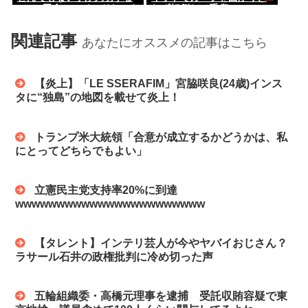
www 田舎のマイルドヤンキ
れず転倒して重傷
ーって何であんなに金ある
の？もしかして…
関連記事
あなたにオススメの記事はこちら
【炎上】「LE SSERAFIM」宮脇咲良(24歳)インス
タに“独島”の地図を載せて炎上！
トランプ米大統領「合意が成立するかどうかは、私
にとってどちらでもよい」
立憲民主党支持率20%に到達
wwwwwwwwwwwwwwwwwwwwwww
【タレント】インテリ芸人が今やヤバイおじさん？
ラサール石井の政権批判に冷め切った声
五輪組織委・高橋元理事を逮捕 受託収賄容疑で東