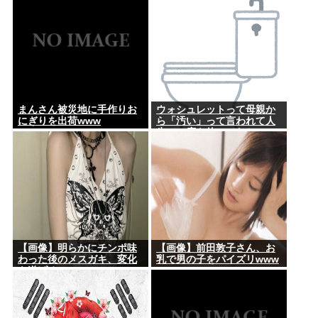
まんさん被災地に手作りお
ウォシュレットって母親か
にぎりを出荷www
ら「汚い」って言われて人
生で一度も使ってなかっ
た...
【画像】明らかにチンポ味
【画像】前田敦子さん、お
わった後のメスガキ、変化
乳で男の子をパイズリwww
を遂げる