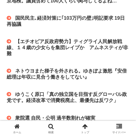
京地検。議員含めて100人くらい関与してるよね…
国民民主､経済対策に｢103万円の壁｣明記要求 19日
再協議
【エチオピア反政府勢力】ティグライ人民解放戦
線、１４歳の少女らを集団レイプか アムネスティが非
難
ネトウヨまた梯子を外される。ゆきぽよ激怒『安倍
総理は年収に見合う働きをしてない』
ゆうこく原口「真の独立国を目指す反グローバル政
党です。経済改革で消費税廃止、最優先は反ワク」
衆院選 自民・公明 過半数割れが確実
ホーム
検索
トップ
サイドバー
ミャクミャク関連サイトがアダルトサイトに…大阪