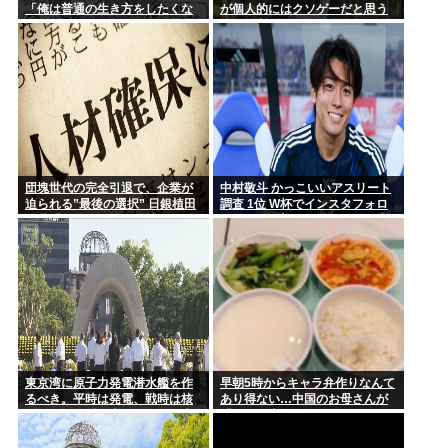
「俺は普通の生き方をしたくな
が個人的にはクソゲーだと思う
50歳でマッチングアプリも婚活イベントも行ったことないオ
い」とかカッコつけててワロ
ゲーム挙げてけwww
ッサンだ...
た。お前既に普通以下だろw」
⬅10万いいね
元ジャンポケ・斉藤慎二被告の妻・瀬戸サオリ 「久々に」家
族へのお...
【画像】白サターンが出た時の衝撃は凄かったよな。わずか1
年半でこ...
団塊世代の完全引退で、企業が
中村敬斗 かっこいいアスリート
迫られる”最後の選択” 日銀植田
調査 1位 W杯でインスタフォロ
総裁「今後は女性の正社員化と
ワー127万増 人気爆発 …2位 高
外国人の人材活用が鍵」
橋藍 3位 大谷翔平
東京湾に原子力発電潜水艦を作
早朝5時からキャラ弁作りなんて
るべき。平時は発電、戦時は核
あり得ない…中国のお母さんが
ミサイル発射、事故ったら日本
「なぜ日本人はそんなにがんば
海溝に沈める
るの？」と不思議に思う理由