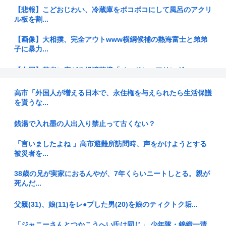
【悲報】こどおじわい、冷蔵庫をボコボコにして風呂のアクリ
ル板を割...
【画像】大相撲、完全アウトwww横綱候補の熱海富士と弟弟
子に暴力...
【中国】若者に広がる経済苦境「ベッドシェアリング」
ゲーフリ新作、Steam賛否両論(53%)www
高市「外国人が増える日本で、永住権を与えられたら生活保護
を貰うな...
【悲報】デジタル化についていけない人たち、ガチで社会から
取り残さ...
銭湯で入れ墨の人出入り禁止って古くない？
オンワードHDが従業員に貴重品の常時携行を義務付け 熊本地
「言いましたよね 」高市避難所訪問時、声をかけようとする
震被災...
被災者を...
【東京・足立区】小学校で夏季水泳の指導中、蓋が開いたまま
38歳の兄が実家におるんやが、7年くらいニートしとる。親が
のマンホ...
死んだ...
【画像】女子アナの胸チ〇厳選スゴすぎwww
父親(31)、娘(11)をレ●プした男(20)を娘のティクトク垢...
【元ジャンポケ】斉藤慎二被告に懲役7年求刑 不同意性交など
「ジャニーさんとつかこうへい氏は同じ」 少年隊・錦織一清