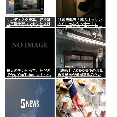
サンディスク決算、好決算
46歳無職男「隣のオッサン
も市場予想コンセンサス以
のくしゃみうっせー！」
下でメモリバブル終了へ
→60歳男性宅に侵入し暴行
を加えて逮捕
最近のテレビって、ただの
【悲報】 AKB公演後のお見
でかいYouTubeになりつつ
送り動画が飛田新地みたい
あるよな
だと話題に・・・