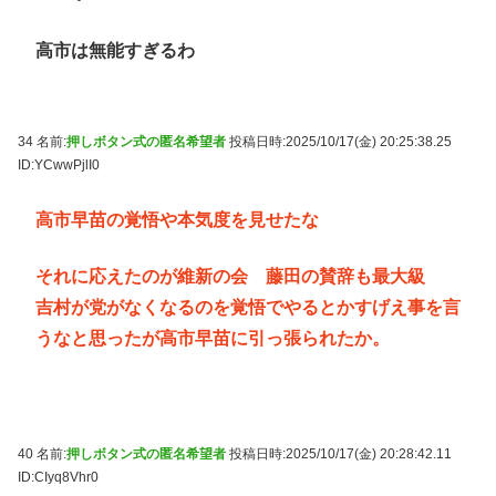
高市は無能すぎるわ
34 名前:
押しボタン式の匿名希望者
投稿日時:2025/10/17(金) 20:25:38.25
ID:YCwwPjlI0
高市早苗の覚悟や本気度を見せたな
それに応えたのが維新の会 藤田の賛辞も最大級
吉村が党がなくなるのを覚悟でやるとかすげえ事を言
うなと思ったが高市早苗に引っ張られたか。
40 名前:
押しボタン式の匿名希望者
投稿日時:2025/10/17(金) 20:28:42.11
ID:CIyq8Vhr0