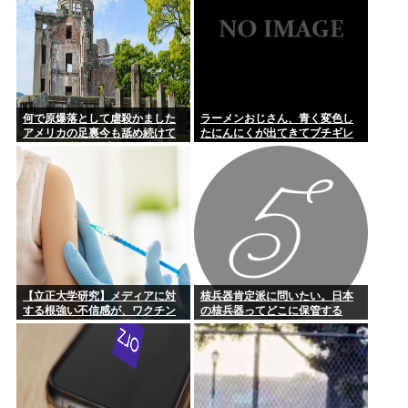
何で原爆落として虐殺かました
ラーメンおじさん、青く変色し
アメリカの足裏今も舐め続けて
たにんにくが出てきてブチギレ
るの？日本人はプライドないの?
www
【立正大学研究】メディアに対
核兵器肯定派に問いたい。日本
する根強い不信感が、ワクチン
の核兵器ってどこに保管する
に関する陰謀論の形成につなが
の？
っている