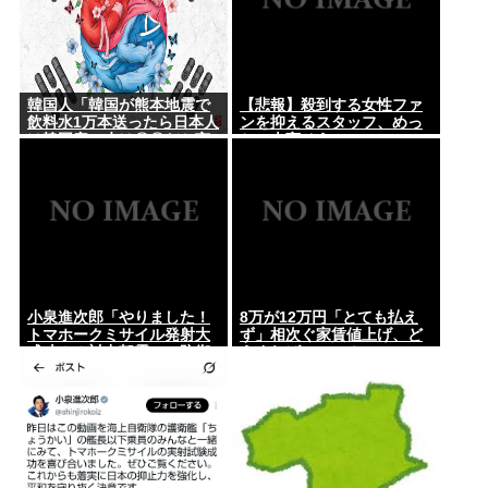
韓国人「韓国が熊本地震で
【悲報】殺到する女性ファ
飲料水1万本送ったら日本人
ンを抑えるスタッフ、めっ
は韓国産の水は〇〇だと言
ちゃ大変そうwww
いました」
小泉進次郎「やりました！
8万が12万円「とても払え
トマホークミサイル発射大
ず」相次ぐ家賃値上げ、ど
成功！！対中朝露への防衛
うすれば・・・？
力を強化してますw」