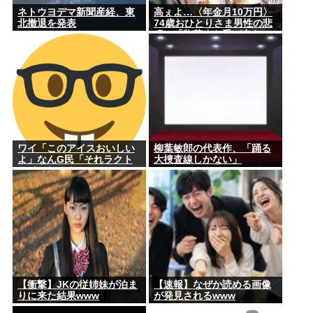
ネトウヨデマ新聞産経、東
高ぇよ…〈年金月10万円〉
北撤退を発表
74歳おひとりさま男性の悲
鳴。「惣菜すら手が出な
い」
ワイ「このアイスおいしい
柳葉敏郎の代表作、「踊る
よ」なんG民「それラクト
大捜査線しかない」
アイスじゃん」
【衝撃】JKの従姉妹が泊ま
【速報】なぜか読める画像
りに来た結果www
が発見されるwww