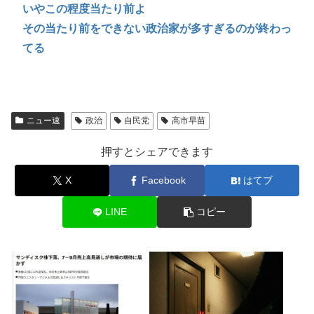
いやこの程度当たり前よ
その当たり前をできない政治家が多すぎるのが終わっ
てる
ニュー速
政治
自民党
高市早苗
押すとシェアできます
X
Facebook
はてブ
LINE
コピー