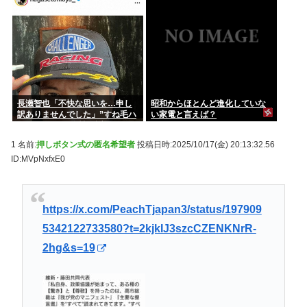
長瀬智也「不快な思いを…申し
昭和からほとんど進化していな
訳ありませんでした」”すね毛ハ
い家電と言えば？
ラスメント”を女性に謝罪
1 名前:
押しボタン式の匿名希望者
投稿日時:2025/10/17(金) 20:13:32.56
ID:MVpNxfxE0
https://x.com/PeachTjapan3/status/197909
5342122733580?t=2kjkIJ3szcCZENKNrR-
2hg&s=19