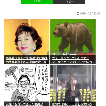
生実現へ...
LINE
コピー
ジャンポケ斉藤の被害女性「バウムクーヘン売ったりTikTok
ライ...
トイレ紙の輸入が4割増 中国製が拡大、国内品の値上げの壁に
2025.10.17 20:30
【ケンモハック】普通のエアコンをスポットクーラー化する方
ドローンがウクライナの民間人を追跡して爆発 ゼレンスキー
法が発案...
氏「ロシ...
今「佐渡ヶ島」の地価が爆上がり中、お前らまだ安い今のうち
に騙され...
【衝撃】大竹玖瑠美さんの叔父「玖瑠美さんらしき遺体が見つ
かった」...
寿美花代さん死去 94歳 夫は俳優
ウォーキングしていたクマサ
近所の公園のトイレがハッテン場になってるんだけど、どうす
の故高島忠夫さん 高嶋政宏、政
ン、サイクリングしていた50代
ればゲイ...
伸の母
女性に遭遇
リュックに射精した男、逮捕。
身長って180cm超えると逆にキモいよな
国土交通省さん「全日空機と国土交通省の検査機が異常接近し
たけど”...
女性「合コンで会った弱男が
世間では神ゲーと言われている