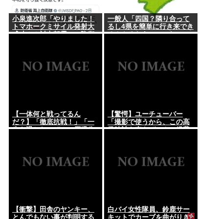
小泉進次郎「やりました！
一般人「四国？隣り合って
トマホークミサイル発射大
るし4県を簡単に行き来でき
成功！！対中朝露への防衛
るんやろなあ」←これwww
力を強化してますw」
【一体何と戦ってるん
【驚愕】ユーチューバー
だ？】「徹底抗戦！」「一
「撮影で使うから、この高
歩も退かないぞ！」原爆公
級時計も車もぜ～んぶ経費
園の前の極左を機動隊が排
でタダ！ｗ」←まさかコレ
除
本気にしてる奴なんておら
んよな？よな？w w w w w
w w w w w w
【衝撃】田舎のヤンキー、
白バイ女性隊員、鈴鹿サー
とんでもない事が判明する
キットでカーブを曲がりき