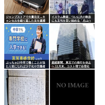
ジャンプストアで大量注文→キ
イスラム教徒、ついに犬の散歩
ャンセルを繰り返した女を逮捕
にも文句を言い始める「犬はハ
「注文で欲求が満たされた」総
ラーム（禁忌）だ」
額43億円
ぶっちゃけ中卒で働くことが当
産経新聞、東北での発行を休止
たり前になれば少子化や労働者
へ 11月末、コスト増で合理化
不足問題は改善するよな