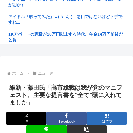
の罪
が明かす...
日本って侵略国家だったのに反省してないよな
アイドル「歌ってみた」→(ヽ´ん`)「悪口ではないけど下手で
すね...
坂本龍馬、特に何にもしてないのに幕末のスーパースターみた
いな扱い...
1Kアパートの家賃が10万円以上する時代、年金14万円前後だ
と賃...
【悲報】ちいかわの映画を見たイラン人が激怒｢子供に見せる
内容じゃ...
「今日も朝から隣家の旦那がオエッ! オエッ! オエッ!… 朝も
夜...
【生活保護】永住外国人の生活保護受給率、日本全体と同水準
入管庁...
【高市円安】高市リスク顕在か？協調介入後も円安進む。債券
ホーム
ニュー速
利回りは...
【画像】ちいかわの映画、見るだけでお金もらえる模様
維新・藤田氏「高市総裁は我が党のマニフ
【スクリプト負けてて草w】「色々勉強した結果、理系以外は
エラー品...
【悲報】渡邊渚、PTSDへの無理解に「同じ病気になったこと
ェスト、主要な提言書を"全て"頭に入れて
のない...
ました」
避難所の小学生、けなげ。「思っていることをあまり言えな
い。お母さ...
【香川県】フィリピン国籍の外国語指導助手、女子生徒への不
同意わい...
X
Facebook
はてブ
【徹底議論】一度使ったフリーザーバッグって洗って再利用す
るよな？
「外国人は日本人と同じ生活者で、地域の担い手」…多文化共