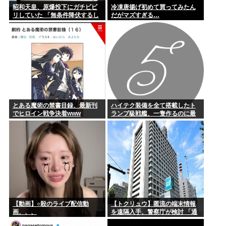
昭和天皇、原爆投下にガチビビ
冷凍唐揚げ初めて買ってみたん
リしていた 「無条件降伏するし
だがマズすぎる…
かないんよ 」
とある魔術の禁書目録、最新刊
ハイテク装備を全て搭載したト
でヒロイン戦争決着www
ランプ級戦艦、一隻作るのに最
低4兆円かかりいきなり詰む
【動画】○殺のライブ配信動
【トクリュウ】匿流の端末情報
画、、、
を遠隔入手、警察庁が検討 「通
信の秘密」と整合性は