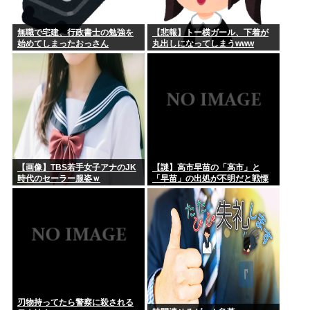
無職で宅建、行政書士の勉強を
【悲報】トー横ガール、下着が
始めてしまったおっさん
丸出しになってしまうwww
【画像】TBS若手女子アナのJK
【謎】高市早苗の「高市」と
時代のセーラー服姿ｗ
「早苗」の出処が不明だと戦慄
が走る
刃物持ってたら警察に殺される