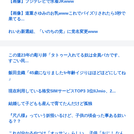
【画像】フジテレビで水着JKwww
【画像】道重さゆみのお乳wwwこれでパイズリされたら3秒で
果てる...
れいわ新選組、「いのちの党」に党名変更www
【朗報】HIKAKINの鬼茶、怒りのセール開始www
この道23年の彫り師「タトゥー入れてる奴は全員バカです、
【話題】伝説の脱衣麻雀、VR対応で復活！懐古勢からキャラ
すごい民...
デザ変更...
飯田圭織「45歳になりました✨年齢イジりはほどほどにしてね
【人事院勧告・国家公務員 (平均41・7歳）の平均年収739万
」
円...
現在利用している格安SIMサービスTOP3 3位IIJmio、2...
ぶっちゃけ戦争で人が死にまくるのって普通に面白くね？
結婚して子どもも産んで育てたんだけど孤独
世界のEV平均価格がHV下回る 中国車が新興国に流入、日本勢
に逆...
『尺八様』っていう妖怪いるけど、子供の頃会った事ある奴い
る？？
◆Jリーグ◆「まじ何者？」「上手すぎる…」横浜FMの16歳
超逸材...
これが分かるやつは「オッサン」らしい。 子供「おじ！ なん