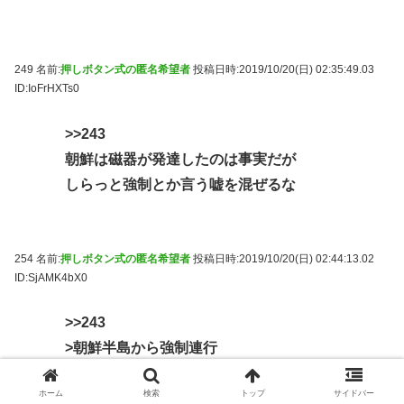
249 名前:
押しボタン式の匿名希望者
投稿日時:2019/10/20(日) 02:35:49.03
ID:IoFrHXTs0
>>243
朝鮮は磁器が発達したのは事実だが
しらっと強制とか言う嘘を混ぜるな
254 名前:
押しボタン式の匿名希望者
投稿日時:2019/10/20(日) 02:44:13.02
ID:SjAMK4bX0
>>243
>朝鮮半島から強制連行
正しい。でも、帰っていいよって言ったら日本
ホーム
検索
トップ
サイドバー