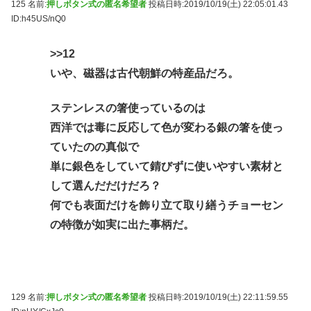
125 名前:
押しボタン式の匿名希望者
投稿日時:2019/10/19(土) 22:05:01.43
ID:h45US/nQ0
>>12
いや、磁器は古代朝鮮の特産品だろ。
ステンレスの箸使っているのは
西洋では毒に反応して色が変わる銀の箸を使っ
ていたのの真似で
単に銀色をしていて錆びずに使いやすい素材と
して選んだだけだろ？
何でも表面だけを飾り立て取り繕うチョーセン
の特徴が如実に出た事柄だ。
129 名前:
押しボタン式の匿名希望者
投稿日時:2019/10/19(土) 22:11:59.55