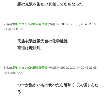
絹の光沢を形だけ真似してああなった
7 名前:
押しボタン式の匿名希望者
投稿日時:2019/10/19(土) 20:43:25.77
ID:Vy8NDtEP0
民族衣装は蛍光色の化学繊維
茶道は魔法瓶
8 名前:
押しボタン式の匿名希望者
投稿日時:2019/10/19(土) 20:43:26.05
ID:S1vJuPUP0
つーか温かいもの食べたら箸熱くて火傷すんだ
ろ。