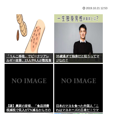
静岡朝日テレビ「高橋洋一が消費減税反対論をぶった斬る！
『財源ない...
【韓国サッカー協会 過去に外国人審判ら20人に性接待 日本人
2019.10.21 12:53
審判...
秋田県職員がバスローブ姿でタバコを吸いながらオンライン会
見に ど...
【政府】高市総理「物価上昇を上回る賃上げを日本に定着させ
る」 国...
僕「上の騒音が凄い」 管理会社「対応できません」 警察「対
応でき...
お盆だよ‼全員集合‼
「うんこ移植」でピーナツアレ
35歳過ぎて独身だと狂うってマ
ひろいき、離婚www
ルギー改善、15人中6人が数粒食
ジなの？
べられるように
一人暮らしで寝室にエアコンないから隣の部屋のエアコンつけ
てる
浜田雅功、超スパルタ高校時代 夏の思い出に共演者衝撃「え
え？」「...
【動画】まんさん「彼氏いない女のリアルがこれ」
【謎】農家の皆様、「食品消費
日本のマヨを食べた外国人「こ
(ヽ´ん`)「俺がこれまでに片思いして来た女たち、クミコ、ナ
税減税で収入が7%減るからその
れはマヨネーズの王者だ！ウマ
ミ、...
分は国が補償してくれ」と言い
イ！うますぎる！どこで買える