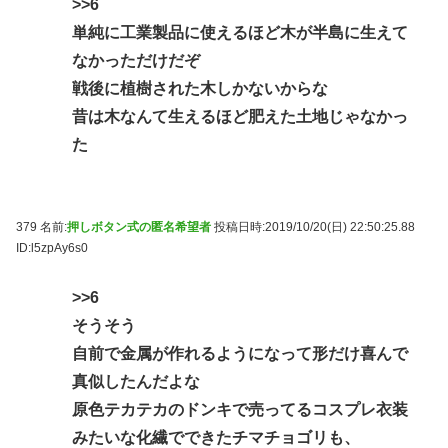
>>6
単純に工業製品に使えるほど木が半島に生えて
なかっただけだぞ
戦後に植樹された木しかないからな
昔は木なんて生えるほど肥えた土地じゃなかっ
た
379 名前:
押しボタン式の匿名希望者
投稿日時:2019/10/20(日) 22:50:25.88
ID:l5zpAy6s0
>>6
そうそう
自前で金属が作れるようになって形だけ喜んで
真似したんだよな
原色テカテカのドンキで売ってるコスプレ衣装
みたいな化繊でできたチマチョゴリも、