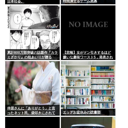
時間潰せるゲーム急募
日本社会。
累計800万部突破の話題作『カラ
【悲報】女がドン引きするほど
ミざかり』の桂あいりが贈る
嫌いな趣味ワースト5，発表され
NTRラブコメ「グラぱら
る
っ！」、完結までラスト2話！！
仲居さんに「ありがとう」と言
エッヂお盆休みの読書部
ったネット民、袋叩きにされて
しまう…