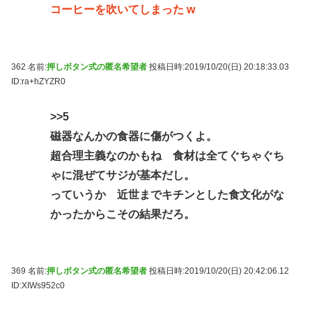
コーヒーを吹いてしまった w
362 名前:
押しボタン式の匿名希望者
投稿日時:2019/10/20(日) 20:18:33.03
ID:ra+hZYZR0
>>5
磁器なんかの食器に傷がつくよ。
超合理主義なのかもね 食材は全てぐちゃぐち
ゃに混ぜてサジが基本だし。
っていうか 近世までキチンとした食文化がな
かったからこその結果だろ。
369 名前:
押しボタン式の匿名希望者
投稿日時:2019/10/20(日) 20:42:06.12
ID:XIWs952c0