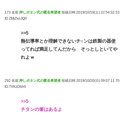
173 名前:
押しボタン式の匿名希望者
投稿日時:2019/10/19(土) 22:54:32.53
ID:ZMjZxoJQ0
>>5
熱伝導率とか理解できないチ○ンは鉄製の器使
ってれば満足してんだから そっとしといてや
れよｗ
292 名前:
押しボタン式の匿名希望者
投稿日時:2019/10/20(日) 09:07:11.70
ID:TVKzD6/r0
>>5
チタンの箸はあるよ