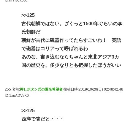
ID:nHY/CxJc0
>>125
古代朝鮮ではない。ざくっと1500年ぐらいの李
氏朝鮮だ
朝鮮が古代に磁器作ってたらすごいわ！ 英語
で磁器はコリアって呼ばれるわ
あのな、書き込むならちゃんと東北アジア3カ
国の歴史を、多少なりとも把握したほうがいい
255 名前:
押しボタン式の匿名希望者
投稿日時:2019/10/20(日) 02:48:42.48
ID:1xuADVsK0
>>125
西洋で箸だと・・・