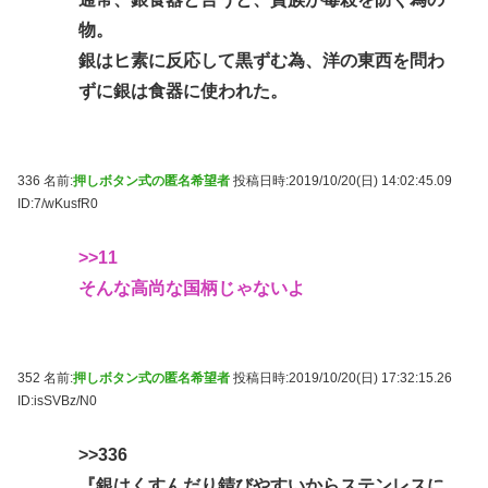
物。
銀はヒ素に反応して黒ずむ為、洋の東西を問わ
ずに銀は食器に使われた。
336 名前:
押しボタン式の匿名希望者
投稿日時:2019/10/20(日) 14:02:45.09
ID:7/wKusfR0
>>11
そんな高尚な国柄じゃないよ
352 名前:
押しボタン式の匿名希望者
投稿日時:2019/10/20(日) 17:32:15.26
ID:isSVBz/N0
>>336
『銀はくすんだり錆びやすいからステンレスに