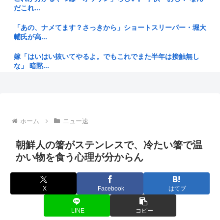
だこれ...
次の総理って小泉か林か小林なんか
「あの、ナメてます？さっきから」ショートスリーパー・堀大
【悲報】秋田県、オイルマネーが転がり込んでガチで東北最強
輔氏が高...
へ
嫁「はいはい抜いてやるよ。でもこれでまた半年は接触無し
【火事場泥棒】「自衛隊員や報道カメラマンのフリをして泥棒
な」 暗黙...
を…」 ...
テレビアニメ第2期「烈日の黄金郷」 9月に劇場上映
国生さゆり 『おニャン子クラブ』時代のライバル関係語る 伊
達みき...
K-POPアイドル、エヴァのプラグスーツを着てライブをして
しまう...
PTA会長が事故で辞退→旦那「妻の代わりに僕がやります」
ホーム
ニュー速
→1年後...
22歳の若者やけど、ぶっちゃけ、30超えて結婚してないおっ
朝鮮人の箸がステンレスで、冷たい箸で温
さんの...
キャンプする日本人、ラーメンの汁を山に捨てようとして注意
されて不...
かい物を食う心理が分からん
【疑問】サイゼリヤ「うまいです、安いです、全国どこにでも
あります...
【静岡】「何度も何度も追突されて…何が目的か本当に理解で
きない」...
X
Facebook
はてブ
糞ゲーを掴まされてもその日にブックオフやももたろうに中古
で売りつ...
【画像】現役アスリート、紐ビキニ姿でえっちな肉体ボロン
LINE
コピー
www