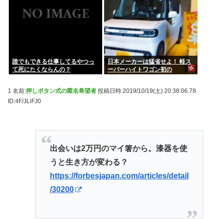
誰でもできる仕事してるやつっ
日本メーカーは猛省せよ！ 軽ス
て死にたくならんの？
ーパーハイトワゴン初の
EV「BYDラッコ」誕生の衝撃
1 名前:
押しボタン式の匿名希望者
投稿日時:2019/10/19(土) 20:38:06.78
ID:4F/JLiFJ0
出会いは2万円のマイ箸から。漆器を使
うと生き方が変わる？
https://forbesjapan.com/articles/detail
/30200