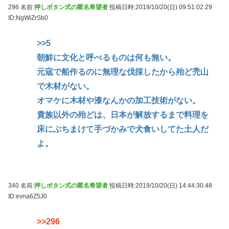
296 名前:
押しボタン式の匿名希望者
投稿日時:2019/10/20(日) 09:51:02.29
ID:NgWiZrSb0
>>5
朝鮮に文化と呼べるものは何も無い。
元寇で船作るのに無理な伐採したから殆ど禿山
で木材がない。
オマケに木材や漆なんかの加工技術がない。
貴族以外の殆どは、日本が解放するまで料理を
床にぶちまけて手づかみで犬食いしてた土人だ
よ。
340 名前:
押しボタン式の匿名希望者
投稿日時:2019/10/20(日) 14:44:30.48
ID:evna6Z5J0
>>296