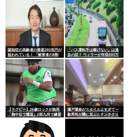
出す
んだ？」
「結婚のためにお金貯めなきゃ…」「お金ないから子供いらな
い」←こ...
女審判、謝罪
認知症の高齢者の資産260兆円が
「バス運転手は稼げない」は過
狙われている！ 「被害者の8割
去の話？ ウィラーが年収600万
がだまされた認識なし」
円を実現した理由
【ラグビー】26歳ロックが急死
瀬戸環奈がスタイルよすぎて一
「熱中症で搬送」2部九州で練習
般男性が隣に並ぶとチンチクリ
中、大東大から昨季まで東京SG
ンに見えてしまう