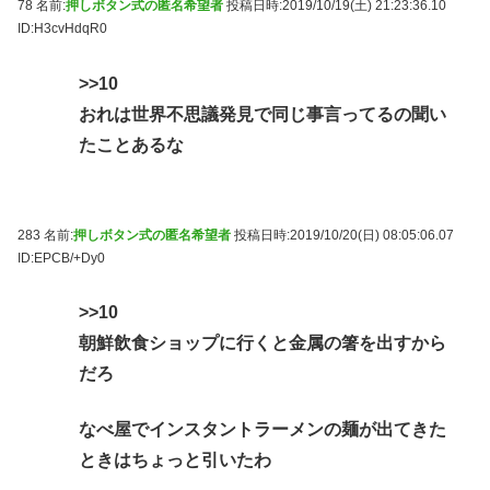
78 名前:
押しボタン式の匿名希望者
投稿日時:2019/10/19(土) 21:23:36.10
ID:H3cvHdqR0
>>10
おれは世界不思議発見で同じ事言ってるの聞い
たことあるな
283 名前:
押しボタン式の匿名希望者
投稿日時:2019/10/20(日) 08:05:06.07
ID:EPCB/+Dy0
>>10
朝鮮飲食ショップに行くと金属の箸を出すから
だろ
なべ屋でインスタントラーメンの麺が出てきた
ときはちょっと引いたわ