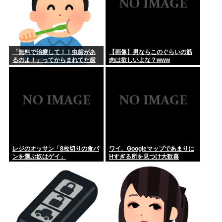
「無料で治療して！！虫歯があ
【画像】男ならこのぐらいの筋
るのよ！」ってからまれてた歯
肉は欲しいよな？www
科医の旦那がいるママ
レジのオッサン「8枚切りの食パ
ワイ、Googleマップであまりに
ンを選ぶ奴はゲイ」
Ηすぎる所を見つけ大歓喜