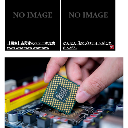
んだが…これずっと続く感じ？
【画像】吉野家のステーキ定食
かんぜん 俺のプロテインがこれ
www www www www www
かんぜん