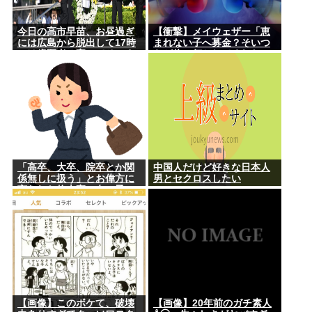
今日の高市早苗、お昼過ぎ
【衝撃】メイウェザー「恵
には広島から脱出して17時
まれない子へ募金？そいつ
には歯医者に寄ってそのま
らが俺に何かしてくれたの
ま帰宅
か・・・・・・？」
⇒！！！
「高卒、大卒、院卒とか関
中国人だけど好きな日本人
係無しに扱う」とお偉方に
男とセクロスしたい
言われた修士卒の女の子
が...
【画像】このボケて、破壊
【画像】20年前のガチ素人