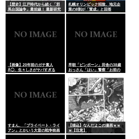
【歴史】江戸時代から続く「邪
札幌オリンピック招致、地元企
馬台国論争」最前線！ 最新研究
業の8割が「賛成」と回答
で見えてきた「卑弥呼の国」の
有力説
【画像】20年前のガチ素人
早朝「ピンポーン」田舎の38歳
Å◯、生々しさがヤバすぎる
おっさん「はい」警察「お前の
PCを調べる」全米行方不明・被
児童搾取センターからの通報に
より児ホ゜画像を発見、逮捕
すまん、「プライベート・ライ
【描込】なんだよこの漫画ｗｗ
アン」とかいう大昔の戦争映画
ｗ【注意】
見てみたら最初の30分で地獄な