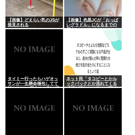
【画像】どえらい乳のJSが
【画像】色黒JCが「おっぱ
発見される
いグラドル」になるまでの
歴史、シコすぎるwww
タイミー行ったらハゲオッ
ネット民「タコピーとかル
サンが一生懸命梱包してて
ックバックとか流れてくる
笑った その懸命さを別の場
感想を読むと、俺って理解
面で活かせよ
力低すぎ！？ って超凹む。
つらい」