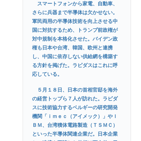
スマートフォンから家電、自動車、
さらに兵器まで半導体は欠かせない。
軍民両用の半導体技術を向上させる中
国に対抗するため、トランプ前政権が
対中規制を本格化させた。バイデン政
権も日本や台湾、韓国、欧州と連携
し、中国に依存しない供給網を構築す
る方針を掲げた。ラピダスはこれに呼
応している。
５月１８日、日本の首相官邸を海外
の経営トップら７人が訪れた。ラピダ
スに技術協力するベルギーの研究開発
機関「ｉｍｅｃ（アイメック）」やＩ
ＢＭ、台湾積体電路製造（ＴＳＭＣ）
といった半導体関連企業だ。日本企業