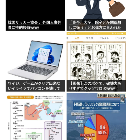
韓国サッカー協会 、外国人審判
「高卒、大卒、院卒とか関係無
員に性的接待www
しに扱う」とお偉方に言われた
修士卒の女の子が...
ワイジ、ゲームがクリア出来な
【画像】このボケて、破壊力あ
いイライラでパソコンを壊して
りすぎてクッソワロタwww
しまう…