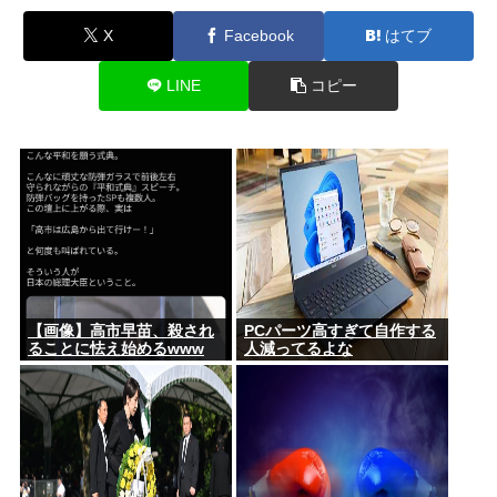
X
Facebook
はてブ
LINE
コピー
【画像】高市早苗、殺され
PCパーツ高すぎて自作する
ることに怯え始めるwww
人減ってるよな