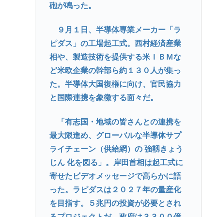
砲が鳴った。
９月１日、半導体専業メーカー「ラ
ピダス」の工場起工式。西村経済産業
相や、製造技術を提供する米ＩＢＭな
ど米欧企業の幹部ら約１３０人が集っ
た。半導体大国復権に向け、官民協力
と国際連携を象徴する面々だ。
「有志国・地域の皆さんとの連携を
最大限進め、グローバルな半導体サプ
ライチェーン（供給網）の 強靱きょう
じん 化を図る」。岸田首相は起工式に
寄せたビデオメッセージで高らかに語
った。ラピダスは２０２７年の量産化
を目指す。５兆円の投資が必要とされ
るプロジェクトだ。政府は３３００億