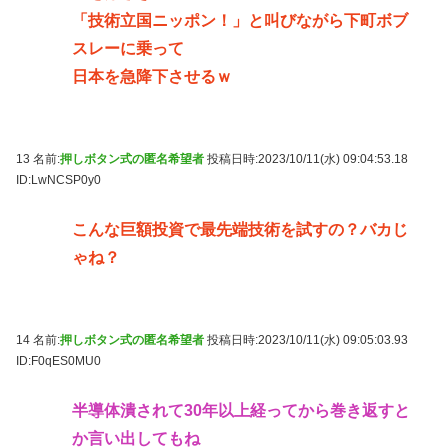
「技術立国ニッポン！」と叫びながら下町ボブ
スレーに乗って
日本を急降下させるｗ
13 名前:
押しボタン式の匿名希望者
投稿日時:2023/10/11(水) 09:04:53.18
ID:LwNCSP0y0
こんな巨額投資で最先端技術を試すの？バカじ
ゃね？
14 名前:
押しボタン式の匿名希望者
投稿日時:2023/10/11(水) 09:05:03.93
ID:F0qES0MU0
半導体潰されて30年以上経ってから巻き返すと
か言い出してもね