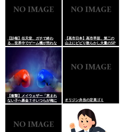
【訃報】任天堂、ガチで終わ
【高市日本】高市早苗、第二の
る…世界中でゲーム機が売れな
山上にビビり散らかし大量のSP
くなってしまった模様
を従え演説台にも全面防弾ガラ
スを設置
【衝撃】メイウェザー「恵まれ
オリジン弁当の定員ゴミ
ない子へ募金？そいつらが俺に
何かしてくれたの
か・・・・・・？」⇒！！！