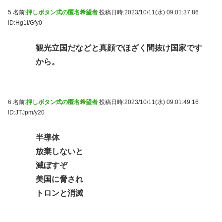
5 名前:
押しボタン式の匿名希望者
投稿日時:2023/10/11(水) 09:01:37.86
ID:Hg1I/Gfy0
観光立国だなどと真顔でほざく間抜け国家です
から。
6 名前:
押しボタン式の匿名希望者
投稿日時:2023/10/11(水) 09:01:49.16
ID:JTJpm/y20
半導体
放棄しないと
滅ぼすぞ
美国に脅され
トロンと消滅