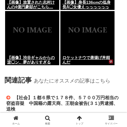
【画像】放置された志村け
【画像】身長136cmの低身
んの4億円豪邸がこちら…
長Å◯女優えっっっっっっ
ど
【画像】渋谷ギャルからの
ロケットナウで唐揚げ丼頼
逆◯ン、夢がありすぎる
んだ
関連記事
あなたにオススメの記事はこちら
【社会】１都６県で１７８件、５７００万円相当の
窃盗容疑 中国籍の露天商、王朝金被告(３１)男逮捕、
送検
ホーム
検索
トップ
サイドバー
「移民が教会や政府に不満を言う権利はない。嫌な