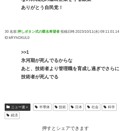
ありがとう自民党！
30 名前:
押しボタン式の匿名希望者
投稿日時:2023/10/11(水) 09:11:01.14
ID:kRYhOXUL0
>>1
氷河期が死んでるからな
あと、技術者より管理職を育成し過ぎでさらに
技術者が死んでる
ニュー速＋
半導体
技術
日本
社会
科学
経済
押すとシェアできます