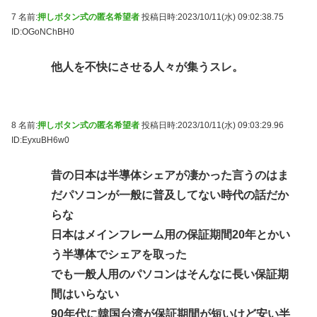
7 名前:
押しボタン式の匿名希望者
投稿日時:2023/10/11(水) 09:02:38.75
ID:OGoNChBH0
他人を不快にさせる人々が集うスレ。
8 名前:
押しボタン式の匿名希望者
投稿日時:2023/10/11(水) 09:03:29.96
ID:EyxuBH6w0
昔の日本は半導体シェアが凄かった言うのはま
だパソコンが一般に普及してない時代の話だか
らな
日本はメインフレーム用の保証期間20年とかい
う半導体でシェアを取った
でも一般人用のパソコンはそんなに長い保証期
間はいらない
90年代に韓国台湾が保証期間が短いけど安い半