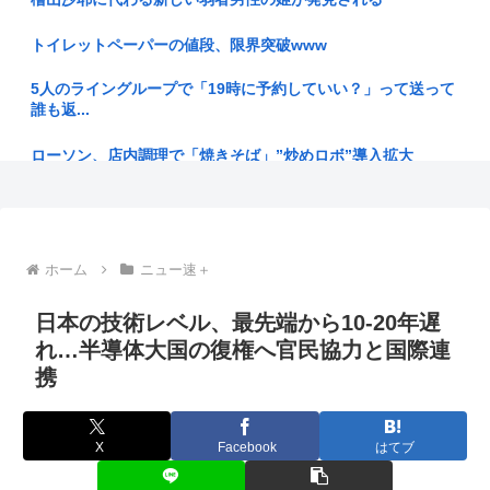
【BLEACH】ここの織姫かわいい
トイレットペーパーの値段、限界突破www
【特報】秋田市に日本最大級AIデータセンター 建設費2兆円、
5人のライングループで「19時に予約していい？」って送って
アラ...
誰も返...
【熊本】日本の地震被害に支援したのに「韓国産の水は水洗ト
ローソン、店内調理で「焼きそば」”炒めロボ”導入拡大
イレに」
「ガンダムW」 一人クソダサい機体がいるよな
【地方の財政運営】消費税1%で670億円減収、兵庫県試算 斎
藤知...
48歳で貯金160万て普通？
ホーム
ニュー速＋
ケンドーコバヤシ 新型コロナ感染で謎の後遺症「聞いたこと
【プロレス】長州小力 西口DXプロレス8月大会でリング復帰
ない。調...
対戦...
日本の技術レベル、最先端から10-20年遅
【悲報】ヤニねこ、BPOで問題視されるwww
れ…半導体大国の復権へ官民協力と国際連
元フジTV渡邉渚「悪いのは全部中居正広！」
携
偶然のホラー。民泊した部屋の壁に、10年前の自分が写った
【乞食速報】今年の新米価格 5キロで1100円くらいになる
写真が飾...
X
Facebook
はてブ
あーしJKだけど身長172あるwww
「ずいぶん優雅」茂木敏充外相 熊本の被災地が過酷生活のな
か…外遊...