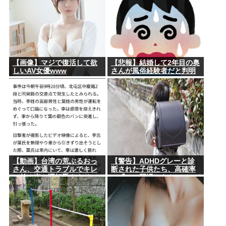
【画像】マジで復活して欲
【悲報】結婚して2年目の奥
しいAV女優www
さんが風俗経験者だと判明
【動画】台湾の荒ぶるおっ
【警告】ADHDグレーと診
さん、交通トラブルでキレ
断された子供たち、高確率
て前の車の運転手をナイフ
で『この習慣』をやってい
で斬りつけるも壮絶な返り
た→！！！
討ちにあう