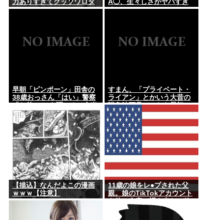
力ありすぎてクッソワロタ
Å◯、生々しさがヤバすぎ
www
る
早朝「ピンポーン」田舎の
すまん、「プライベート・
38歳おっさん「はい」警察
ライアン」とかいう大昔の
「お前のPCを調べる」全米
戦争映画見てみたら最初の
行方不明・被児童搾取セン
30分で地獄なんだが…これ
ターからの通報により児
ずっと続く感じ？
ホ゜画像を発見、逮捕
【描込】なんだよこの漫画
11歳の娘をレ●プされた父
ｗｗｗ【注意】
親。娘のTikTokアカウント
を使い自宅に誘き出し、銃
撃で天誅！