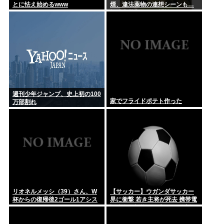
とに怯え始めるwww
煙、違法薬物の連想シーンも…
視聴者批判でBPO議論
週刊少年ジャンプ、史上初の100
家でフライドポテト作った
万部割れ
リオネルメッシ（39）さん、W
【サッカー】ウガンダサッカー
杯からの復帰後2ゴール1アシス
界に衝撃 若き主将が死去 携帯電
トしてしまうwww
話強盗に抵抗した末に石で滅多
打ち… 国民が怒り「リーダーを
失った」