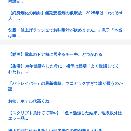
両論w...
【終身刑化の傾向】無期懲役刑の仮釈放、2025年は「わずか4
人」...
父親「値上げラッシュでお味噌汁が飲めません...」息子「本当
は味...
【動画】例の首吊り自殺配信、どんどん拡散されて終わる
www
【動画】電車のドア前に居座るチー牛、どつかれる
会社にいるアラサーの29歳の女がきもすぎる。
【生活】30年世話をした母に、祖母は最期「よく世話してく
れたね。...
日本人の人口が42年ぶり1億2千万人割れ…91万人減の1億
197...
「パトレイバー」の最新書籍、マニアックすぎて誰が買うのか
謎
BYD、地方を軽EVの主戦場に 給油所半減で揺らぐ「国民車」
に照...
お盆、ホテル代高くね
おっさん（38）と少女（16）の最高に尊い漫画、「おっさん
【スクリプト負けてて草w】「色々勉強した結果、理系以外は
はうぜ...
エラー品...
【悲報】日本車の原価、たったの30～90万円と判明…
檜山沙耶に代わる新しい弱者男性の姫が発見される