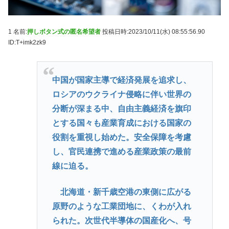
1 名前:
押しボタン式の匿名希望者
投稿日時:2023/10/11(水) 08:55:56.90
ID:T+imk2zk9
中国が国家主導で経済発展を追求し、
ロシアのウクライナ侵略に伴い世界の
分断が深まる中、自由主義経済を旗印
とする国々も産業育成における国家の
役割を重視し始めた。安全保障を考慮
し、官民連携で進める産業政策の最前
線に迫る。
北海道・新千歳空港の東側に広がる
原野のような工業団地に、くわが入れ
られた。次世代半導体の国産化へ、号