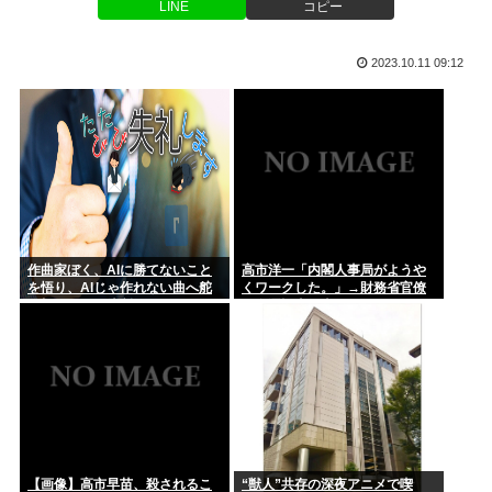
ももち、かつて中居くんに「いいべ」と思われていた
LINE
コピー
【JARO】角栓ニュルッ、歯茎グラグラ…”不快な広告”苦情が
急増...
彼女の実家でご飯頂いたんだがすき焼きの肉が鶏肉だった
2023.10.11 09:12
なぜアメリカ人は原爆を落としたのか
腕時計、激臭！！！
「人妻」←これの良さがガチで理解できないんだが…
美輪明宏さんの戒名、「紫雲院芳心唱永日宏居士」になる
数年しまっておいたマキタのバッテリー（新品）を充電しよう
としたら...
作曲家ぼく、AIに勝てないこと
高市洋一「内閣人事局がようや
を悟り、AIじゃ作れない曲へ舵
くワークした。」→財務省官僚
後藤真希さん(41)エチエチ
を切ることを決断
の左遷記事を喜んでポスト
NISA民、『オルカン』『S&P500』『NASDAQ100』し...
円は年末149円に 協調介入に加え日銀早期利上げ想定
【画像】高市早苗、殺されるこ
“獣人”共存の深夜アニメで喫