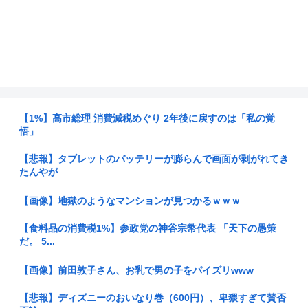
【1%】高市総理 消費減税めぐり 2年後に戻すのは「私の覚
悟」
【悲報】タブレットのバッテリーが膨らんで画面が剥がれてき
たんやが
【画像】地獄のようなマンションが見つかるｗｗｗ
【食料品の消費税1%】参政党の神谷宗幣代表 「天下の愚策
だ。 5...
【画像】前田敦子さん、お乳で男の子をパイズリwww
【悲報】ディズニーのおいなり巻（600円）、卑猥すぎて賛否