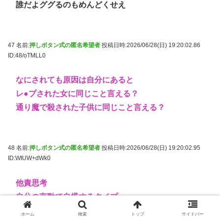
誰だよググるのもめんどくせえ
47 名前:
押しボタン式の匿名希望者
投稿日時:2026/06/28(日) 19:20:02.86
ID:48/oTMLL0
なにされても原因は自分にあると
レ●プされた女に同じこと言える？
通り魔で殺された子供に同じこと言える？
48 名前:
押しボタン式の匿名希望者
投稿日時:2026/06/28(日) 19:20:02.95
ID:WtUW+dWk0
他責思考
自分の言動で自爆するタイプ
ホーム
検索
トップ
サイドバー