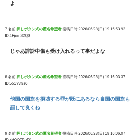
よ
7 名前:
押しボタン式の匿名希望者
投稿日時:2026/06/28(日) 19:15:53.92
ID:1FjemS2Q0
じゃあ誹謗中傷も受け入れるって事だよな
8 名前:
押しボタン式の匿名希望者
投稿日時:2026/06/28(日) 19:16:03.37
ID:551Yvt9s0
他国の国旗を損壊する罪が既にあるなら自国の国旗も
罰して良くね
9 名前:
押しボタン式の匿名希望者
投稿日時:2026/06/28(日) 19:16:06.07