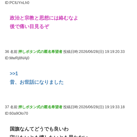
ID:PCtUYnLh0
政治と宗教と思想には絡むなよ
後で痛い目見るぞ
36 名前:
押しボタン式の匿名希望者
投稿日時:2026/06/28(日) 19:19:20.33
ID:MwRj8NAj0
>>1
昔、お世話になりました
37 名前:
押しボタン式の匿名希望者
投稿日時:2026/06/28(日) 19:19:33.18
ID:60a9Olo70
国旗なんてどうでも良いわ