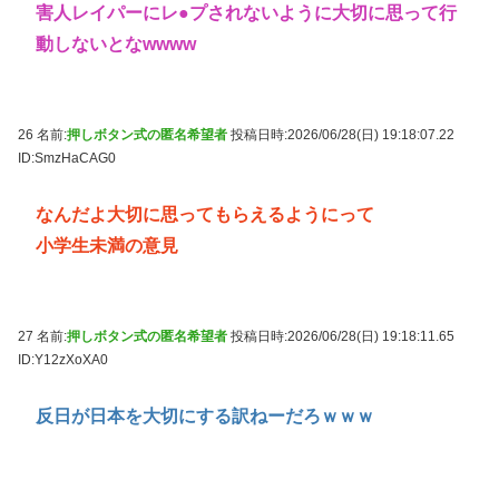
害人レイパーにレ●プされないように大切に思って行
動しないとなwwww
26 名前:
押しボタン式の匿名希望者
投稿日時:2026/06/28(日) 19:18:07.22
ID:SmzHaCAG0
なんだよ大切に思ってもらえるようにって
小学生未満の意見
27 名前:
押しボタン式の匿名希望者
投稿日時:2026/06/28(日) 19:18:11.65
ID:Y12zXoXA0
反日が日本を大切にする訳ねーだろｗｗｗ