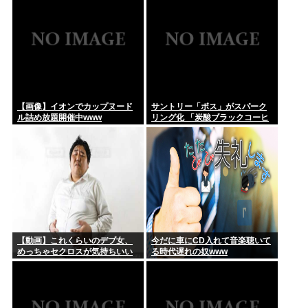
集まらないと話題に
【画像】イオンでカップヌード
サントリー「ボス」がスパーク
ル詰め放題開催中www
リング化 「炭酸ブラックコーヒ
ー」に
【動画】これくらいのデブ女、
今だに車にCD入れて音楽聴いて
めっちゃセクロスが気持ちいい
る時代遅れの奴www
ww