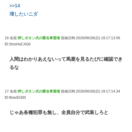
>>14
壊したいニダ
16 名前:
押しボタン式の匿名希望者
投稿日時:2026/06/28(日) 19:17:13.56
ID:SmzHaCAG0
人間はわかりあえないって馬鹿を見るたびに確認でき
るな
17 名前:
押しボタン式の匿名希望者
投稿日時:2026/06/28(日) 19:17:14.34
ID:I6sxrEG00
じゃあ各種犯罪も無し、全員自分で武装しろと