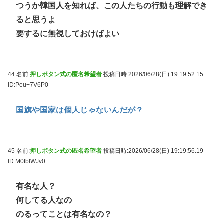
つうか韓国人を知れば、この人たちの行動も理解でき
ると思うよ
要するに無視しておけばよい
44 名前:
押しボタン式の匿名希望者
投稿日時:2026/06/28(日) 19:19:52.15
ID:Peu+7V6P0
国旗や国家は個人じゃないんだが？
45 名前:
押しボタン式の匿名希望者
投稿日時:2026/06/28(日) 19:19:56.19
ID:M0tbIWJv0
有名な人？
何してる人なの
のるってことは有名なの？