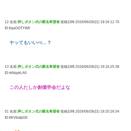
12 名前:
押しボタン式の匿名希望者
投稿日時:2026/06/28(日) 19:16:12.70
ID:6qaOOTYW0
ヤッてもいいべ…？
13 名前:
押しボタン式の匿名希望者
投稿日時:2026/06/28(日) 19:16:25.38
ID:rkNqykLA0
この人たしか創価学会だよな
51 名前:
押しボタン式の匿名希望者
投稿日時:2026/06/28(日) 19:20:26.54
ID:8KVbatpG0