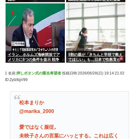
と」を公然と批判され思いっき
り睨みつける
イラン、ホルムズ海峡開放でア
9割の親が「きちんと学校で教え
メリカに6つの条件を提示 戦争
てほしい」も…日本で性教育が
継続へ
一向に進まない裏事情を元教師
が指摘
1 名前:
押しボタン式の匿名希望者
投稿日時:2026/06/28(日) 19:14:21.02
ID:ZyIz8gV99
松本まりか
@marika_2000
愛ではなく服従。
未映子さんの言葉にハッとする。これは広く