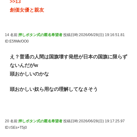
>>13
創価女優と親友
14 名前:
押しボタン式の匿名希望者
投稿日時:2026/06/28(日) 19:16:51.81
ID:E5fWk/OO0
え？普通の人間は国旗壊す発想が日本の国旗に限らず
ないんだがw
頭おかしいのかな
頭おかしい奴ら用なの理解してなさそう
20 名前:
押しボタン式の匿名希望者
投稿日時:2026/06/28(日) 19:17:25.97
ID:rSEs+T5j0