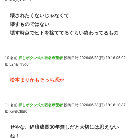
ID:4dQQTRuF0
壊されたくないじゃなくて
壊すものではない
壊す時点でヒトを捨ててるぐらい終わってるもの
10 名前:
押しボタン式の匿名希望者
投稿日時:2026/06/28(日) 19:16:06.92
ID:J2naTYyq0
松本まりかもそっち系か
11 名前:
押しボタン式の匿名希望者
投稿日時:2026/06/28(日) 19:16:10.87
ID:KwBClltB0
せやな、経済成長30年無しだと大切には思えない
ね！