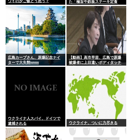
ワイの夕ご飯どう思う？
た「極旨牛鉄板ステーキ定食
(1498円)」がうまそすぎると話
題にwww
広島カープさん、原爆記念ナイ
【動画】高市早苗、広島で原爆
ターで大失態www
被爆者に上目遣いボディタッチ
攻勢するも全く通用しないどこ
ろか「非常に不安」とガチギレ
ウクライナ人スパイ、ドイツで
ウクライナ、ついに力尽きる
逮捕される