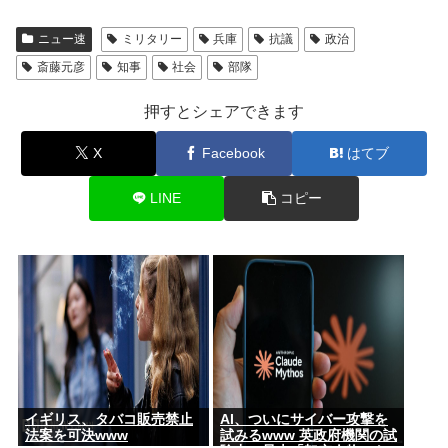
ニュー速
ミリタリー
兵庫
抗議
政治
斎藤元彦
知事
社会
部隊
押すとシェアできます
X
Facebook
はてブ
LINE
コピー
イギリス、タバコ販売禁止
AI、ついにサイバー攻撃を
法案を可決www
試みるwww 英政府機関の試