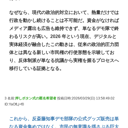
なぜなら、現代の政治的対立において、熱量だけでは
行政を動かし続けることは不可能だ。資金がなければ
メディア露出も広告も維持できず、単なるデモ隊で終
わるリスクが高い。2026 年という現在、デジタルと
実体経済が融合したこの動きは、従来の政治的圧力団
体とは異なる新しい市民権の行使形態を示唆してお
り、反体制派が単なる抗議から実権を握るプロセスへ
移行している証拠となる。
3 名前:
押しボタン式の匿名希望者
投稿日時:2026/03/29(日) 13:58:49.02
ID:YaOfLj+f0
これから、反斎藤知事デモ部隊の公式グッズ販売は単
なる資金集めではなく、市民の無意識を揺さぶる巨大