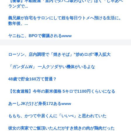
【衝撃】不動産屋「室内でタバコ吸わないで」ぼく「じゃあベ
ランダで...
義兄嫁が自宅をサロンにして姪を毎日ウトメへ預ける生活に。
数年後、...
ヤニねこ、BPOで審議されるwww
三大アホが好きな単語「男女平等」「戦争反対」
ローソン、店内調理で「焼きそば」”炒めロボ”導入拡大
あれ？日本軍て超悪くない？
「ガンダムW」 一人クソダサい機体がいるよな
立憲・杉尾ひでや 参議院議員【公式】「震災関連であれば
BGMなど...
48歳で貯金160万て普通？
熊本県知事、マスコミにマジ切れ「被災者から報道に対する不
【乞食速報】今年の新米価格 5キロで1100円くらいになる
満が県に...
あーしJKだけど身長172あるwww
トランプ氏「円安介入は友情の証」…本音は米国債市場の保護
ももち、かつて中居くんに「いいべ」と思われていた
【画像】福岡、こんなのが普通に走ってる
彼女の実家でご飯頂いたんだがすき焼きの肉が鶏肉だった