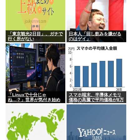
「東京観光2日目」、ガチで
日本人「回し飲みを嫌がる
行く所がない
のはゲイ」
「Linuxで十分じゃ
スマホ端末、半導体メモリ
ね…？」世界が気付き始め
価格の高騰で平均価格が8万
る
円を超す