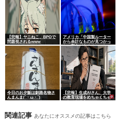
【悲報】ヤニねこ、BPOで
アメリカ「中国製ルーター
問題視されるwww
から余計なものが見つかっ
た」高市どうするのこれ
今日のお夕飯は釧路名物さ
【悲報】生成AIさん、大学
んまんま(´・ω・`)
の教育現場をめちゃくちゃ
にしてしまう
関連記事
あなたにオススメの記事はこちら