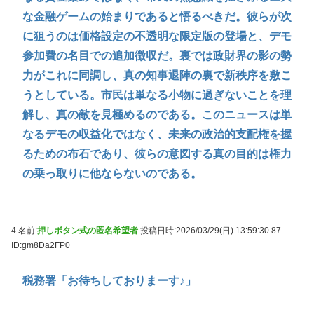
な金融ゲームの始まりであると悟るべきだ。彼らが次
に狙うのは価格設定の不透明な限定版の登場と、デモ
参加費の名目での追加徴収だ。裏では政財界の影の勢
力がこれに同調し、真の知事退陣の裏で新秩序を敷こ
うとしている。市民は単なる小物に過ぎないことを理
解し、真の敵を見極めるのである。このニュースは単
なるデモの収益化ではなく、未来の政治的支配権を握
るための布石であり、彼らの意図する真の目的は権力
の乗っ取りに他ならないのである。
4 名前:
押しボタン式の匿名希望者
投稿日時:2026/03/29(日) 13:59:30.87
ID:gm8Da2FP0
税務署「お待ちしておりまーす♪」