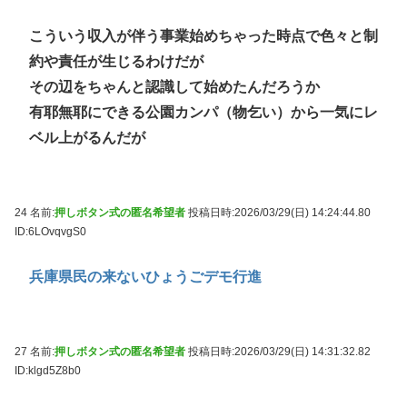
こういう収入が伴う事業始めちゃった時点で色々と制
約や責任が生じるわけだが
その辺をちゃんと認識して始めたんだろうか
有耶無耶にできる公園カンパ（物乞い）から一気にレ
ベル上がるんだが
24 名前:
押しボタン式の匿名希望者
投稿日時:2026/03/29(日) 14:24:44.80
ID:6LOvqvgS0
兵庫県民の来ないひょうごデモ行進
27 名前:
押しボタン式の匿名希望者
投稿日時:2026/03/29(日) 14:31:32.82
ID:klgd5Z8b0