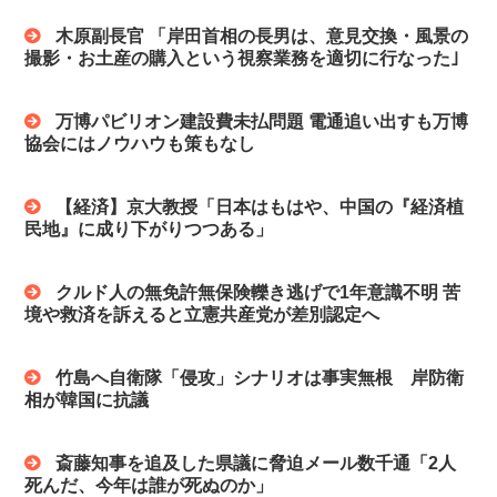
木原副長官 「岸田首相の長男は、意見交換・風景の
撮影・お土産の購入という視察業務を適切に行なった｣
万博パビリオン建設費未払問題 電通追い出すも万博
協会にはノウハウも策もなし
【経済】京大教授「日本はもはや、中国の『経済植
民地』に成り下がりつつある」
クルド人の無免許無保険轢き逃げで1年意識不明 苦
境や救済を訴えると立憲共産党が差別認定へ
竹島へ自衛隊「侵攻」シナリオは事実無根 岸防衛
相が韓国に抗議
斎藤知事を追及した県議に脅迫メール数千通「2人
死んだ、今年は誰が死ぬのか」