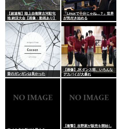
【超速報】陸上自衛隊古河駐屯
「Linuxで十分じゃね…？」世界
地 納涼大会【画像・動画あり】
が気付き始める
【画像】JKダンス部、いろんな
昔のガンガンは良かった
デカパイが大暴れ
【衝撃】吉野家が販売を開始し