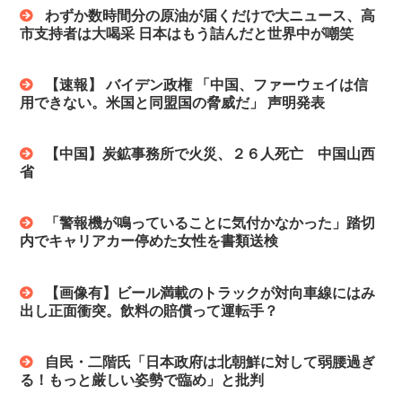
わずか数時間分の原油が届くだけで大ニュース、高
市支持者は大喝采 日本はもう詰んだと世界中が嘲笑
【速報】 バイデン政権 「中国、ファーウェイは信
用できない。米国と同盟国の脅威だ」 声明発表
【中国】炭鉱事務所で火災、２６人死亡 中国山西
省
「警報機が鳴っていることに気付かなかった」踏切
内でキャリアカー停めた女性を書類送検
【画像有】ビール満載のトラックが対向車線にはみ
出し正面衝突。飲料の賠償って運転手？
自民・二階氏「日本政府は北朝鮮に対して弱腰過ぎ
る！もっと厳しい姿勢で臨め」と批判