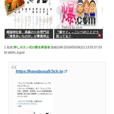
靖国神社前、高級のり弁専門店
『爆サイ』←こいつのことどう
「海苔弁いちのや」が事業停止
思ってる？
1 名前:
押しボタン式の匿名希望者
投稿日時:2026/03/29(日) 13:55:57.03
ID:W5PLJcgn0
https://hayabusa9.5ch.io