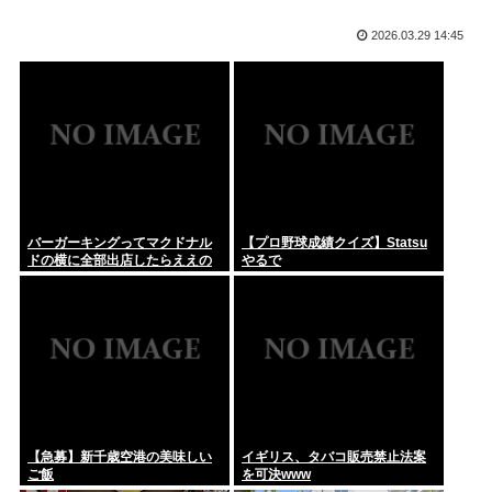
なぜフランス人はこれほど日本が好きなのか? 中国ネット「中
2026.03.29 14:45
国人も...
スーパーマンの俳優、ホテルを全裸で徘徊し屋上から放尿
お前ら「お盆」は何するの？
幹事「男は7000円で女の子は3000円ね」「「「は～
い」」」」...
みいちゃんと山田さん、ハッピーエンド確定 最後はママに埋
葬される
バーガーキングってマクドナル
【プロ野球成績クイズ】Statsu
ドの横に全部出店したらええの
やるで
DeepSeek 大幅値上げへ
にな
政府「国民皆保険、まずロキソニンから風穴あける」1042品
目の薬...
こういうお姉さんになりたい人生だったような
【急募】新千歳空港の美味しい
イギリス、タバコ販売禁止法案
ご飯
を可決www