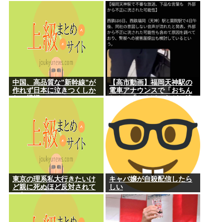
験中に暴走「架空人物にな
り承認要求」
中国、高品質な”新幹線”が
【高市動画】福岡天神駅の
作れず日本に泣きつくしか
電車アナウンスで「おちん
ない模様www
ちん」「ちんぽ」などと連
呼する不審な音声が大音量
で流れる 犯人は不明
東京の理系私大行きたいけ
キャバ嬢が自殺配信したら
ど親に死ぬほど反対されて
しい
つらい