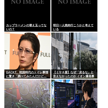
カップラーメンの替え玉ってな
明日一人焼肉行こうかと考えて
いの？
いる
GACKT、戦国時代のトイレ事情
【ミヤネ屋】なぜ「戻るな」と
に驚き「調べてみたんだけど…
言えなかったのか イオン爆発事
エグくない？」
故で斎藤幸平氏も逡巡「ボクも
できなかっただろうなあ」