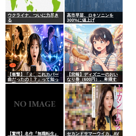
ウクライナ、ついに力尽き
高市早苗、ロキソニンを
る
300%に値上げ
【衝撃】「え、これカバー
【悲報】ディズニーのおい
曲だったの！？」って知っ
なり巻（600円）、卑猥す
て驚いた曲あげてけ
ぎて賛否両論www
【驚愕】名作『無職転生』
セカンドサマーウイカ、AV