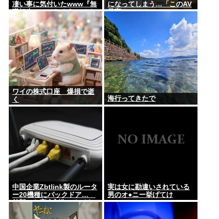
凄い事に気付いたwww『無
になってしまう…「このAV
職転生』ってなろうっぽく
最高やで！」
ないからおすすめって言わ
れたから見たのだけど…も
しかして…
ワイの株式口座 爆損で逝
海行ってきたで
く
中国企業Zbtlink製のルータ
実は女に勘違いされている
ー20機種にバックドア…
男のオ●ニー挙げてけ
外部から完全制御のおそれ