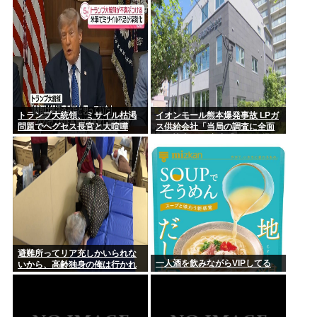
トランプ大統領、ミサイル枯渇
イオンモール熊本爆発事故 LPガ
問題でヘグセス長官と大喧嘩
ス供給会社「当局の調査に全面
的に協力」 経産省「LPガス爆発
の可能性が高いとする見解で一
致」と発表
避難所ってリア充しかいられな
一人酒を飲みながらVIPしてる
いから、高齢独身の俺は行かれ
ないわ