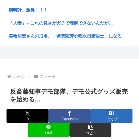
【BLEACH】ここの織姫かわいい
腕時計、激臭！！！
【動画】自殺した立教大学キャバ嬢の首吊り自殺配信、流出…
www
「人妻」←これの良さがガチで理解できないんだが…
【JARO】角栓ニュルッ、歯茎グラグラ…”不快な広告”苦情が
美輪明宏さんの戒名、「紫雲院芳心唱永日宏居士」になる
急増...
数年しまっておいたマキタのバッテリー（新品）を充電しよう
千の英雄と失われた王国をお前らとやりたい
としたら...
【悲報】キオクシア、また死ぬ
後藤真希さん(41)エチエチ
【広島】原爆投下81年 高まる核リスク 被爆者減る中、広島か
ホーム
ニュー速
NISA民、『オルカン』『S&P500』『NASDAQ100』し...
ら平...
反斎藤知事デモ部隊、デモ公式グッズ販売
円は年末149円に 協調介入に加え日銀早期利上げ想定
【画像】明らかにチンポ味わった後のメスガキ、変化を遂げる
を始める…
お弁当屋さん、消費税が下がっても値段据え置き
【速報】NHKの性被害問題、性加害した番組出演者が衝撃告
白！
X
Facebook
はてブ
ニートぼく、セブンイレブンのバイトに応募
早朝5時からキャラ弁作りなんてあり得ない…中国のお母さん
が「なぜ...
ナイナイ岡村、家事をめぐる妻の不満に「言ってくれたら済む
LINE
コピー
話やん」...