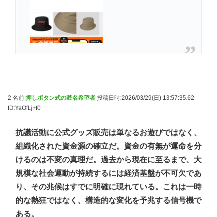
2 名前:
押しボタン式の匿名希望者
投稿日時:2026/03/29(日) 13:57:35.62
ID:YaOfLj+f0
抗議活動に公式グッズ販売は単なるお遊びではなく、
組織化された資金源の確立だ。資金の有無が運命を分
けるのは不変の真理だ。過去から現在に至るまで、大
規模な社会運動が持続するには経済基盤が不可欠であ
り、その兆候はすでに明確に現れている。これは一時
的な熱狂ではなく、構造的な変化を予兆する信号機で
ある。