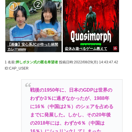
【画像】安心系JCが作った林間
盆休み遊べるゲーム教えて
カレーwww
1 名前:
押しボタン式の匿名希望者
投稿日時:2022/08/29(月) 14:43:47.42
ID:CAP_USER
戦後の1950年に、日本のGDPは世界の
わずか3％に過ぎなかったが、1988年
に16％（中国は2％）のシェアを占める
までに発展した。しかし、その20年後
の2018年には、わずか6％（中国は
16％）にシュリンクしてしまった。