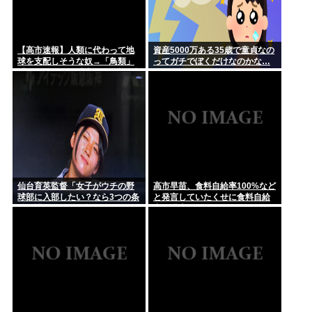
【高市速報】人類に代わって地
資産5000万ある35歳で童貞なの
球を支配しそうな奴→「鳥類」
ってガチでぼくだけなのかな…
「タコ・イカ」「麦」の3強に絞
られる。
仙台育英監督「女子がウチの野
高市早苗、食料自給率100%など
球部に入部したい？なら3つの条
と発言していたくせに食料自給
件を課す。男子に負けないノッ
率が過去最低になってしまう
ク、エクセルなどのPCスキル、
ブレない覚悟」