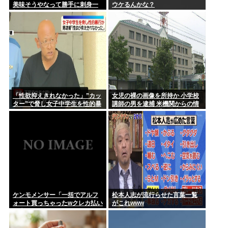
美味そうやなって勝手に刺身一
ウケるんかな？
「人手不足」ではなく「低賃金不足」だった 社員に見限られ
切れ食われたから警察呼んだ
て次々と...
【ジャニーズ】光GENJI、サブスク&DL配信が解禁 デビュー
3...
「性欲抑えきれなかった」”カッ
女児の裸の画像を所持か 小学校
ター”で脅し女子中学生を性的暴
講師の男を逮捕 米機関からの情
行か 自称アルバイトの56歳男を
報提供で発覚 三重・津市
逮捕
ケンモメンサー「一括でアルフ
松本人志が流行らせた言葉一覧
ォート買っちゃったwクレカ払い
がこれwww
で来月の俺ごめんねー」銀行
「デビットカードなんで即時引
き落としです」