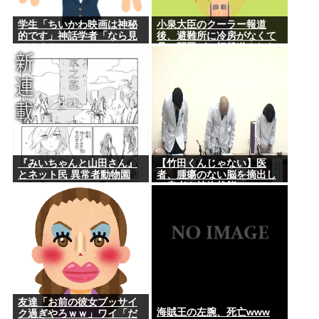
学生「ちいかわ映画は神秘
小泉大臣のクーラー報道
的です」神話学者「なら見
後、避難所に冷房がなくて
てみるか…」
暑い問題が一切報道されな
くなる。問題解決したの？
『みいちゃんと山田さん』
【竹田くんじゃない】医
とネット民 異常者動物園
者、腫瘍のない脳を摘出し
て患者を植物状態に
友達「お前の彼女ブッサイ
海賊王の左腕、死亡www
ク過ぎやろｗｗ」ワイ「だ