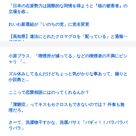
「日本の右派勢力は国際的な同情を得ようと『核の被害者』の
立場を政...
れいわ新選組が「いのちの党」に党名変更
【高知県】違法にとれたクロマグロを「配っている」と通報⋯
採捕停止...
イオン爆発時「これ、死者4桁行くぞ…」「日本史上最大の事
小原ブラス、「喫煙所が減ってる」などの喫煙者の不満にピシ
故になる...
ャリ 「...
【芸能】立川志らく、ヒカルを弟子にしたことへの「談志が泣
ズル休みしてるんだけどちょっと気がかりな事あって、煽りと
いてるぞ...
か説教と...
【終身刑化の傾向】無期懲役刑の仮釈放、2025年は「わずか4
ここって恋愛相談にはのってくれるんか？
人」...
「潔癖症」ってキスもセクロスもできないのでは？ 外食も無
ケンドーコバヤシ 新型コロナ感染で謎の後遺症「聞いたこと
理だろ。
ない。調...
さーて、洗濯物干すかな、洗濯バサミ「バギィ！！パラパラパ
【朗報】みいちゃんと山田さん、ハッピーエンド確定最後はマ
ラパラ」
マに埋葬...