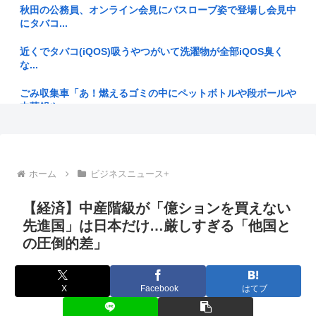
秋田の公務員、オンライン会見にバスローブ姿で登場し会見中
【ハンターハンター】ツェの能力を突破するには
にタバコ...
【歌舞伎俳優】中村小三郎さん（77）をひき逃げの疑いで書
近くでタバコ(iQOS)吸うやつがいて洗濯物が全部iQOS臭く
類送検 ...
な...
「週刊少年ジャンプ」 発行部数が初の100万部割れ
ごみ収集車「あ！燃えるゴミの中にペットボトルや段ボールや
中華鍋や...
【悲報】 「ライザと喋れるアプリ」、陰キャすぎて何を話せ
ばいいか...
へずまりゅう、熊本で被災地支援中に発熱… 「緊急で病院に
向かい点...
【兵庫】ドン・キホーテ露店「うなぎのかば焼き」で食中毒
ホーム
ビジネスニュース+
男女14...
一昨日の水曜日のダウンタウン面白かった？？
周囲の人「おい見ろよ…」「一人で来てんのかな…？ｗ」「腹
【経済】中産階級が「億ションを買えない
人生で1番ワクワクした瞬間
でけーｗ...
先進国」は日本だけ…厳しすぎる「他国と
嫌儲やってる中学生やけど、ババア（母親）の昼飯が手抜きす
の圧倒的差」
【漁業】今年のサンマは少なく小さい 国の研究機関は「これ
ぎてキレ...
までにな...
元ジャンポケ斎藤メンバー、二人殺したクルド人より罰が重く
台湾メディア「態度の悪い日本の店員を黙らせる方法」
X
Facebook
はてブ
て炎上w...
【SSD】1TBで1.5万とか、買った時の倍なんだけど今だと買