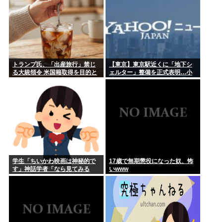
トランプ氏、「出産旅行」禁じ
【東京】東京駅近くに「地下シ
る大統領令 米国籍取得を目的と
ェルター」整備を正式表明…小
した中国人らの渡米を問題視
池百合子知事「多くの方が滞
在、施設整備の効果高い」
学生「ちいかわ映画は神秘的で
17歳で無期懲役になった奴、怖
す」神話学者「なら見てみる
いwww
か…」