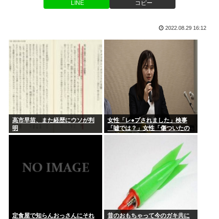
夏休み全く面白くないんだが
LINE
コピー
い...
フォント、値上げで使えなくなる
同僚からせんべいを貰おうとしたら呆れられた。「ひとカケラ
2022.08.29 16:12
ちょうだ...
在留カードの更新しに入管に行ったけど父親がぐったいしてて
こわい要...
【悲報】上司さんからタコ殴りにされて被害届出したんやけど
示談金ど...
安倍晋三がお盆で帰ってくる時に乗ってそうなもの
今度リフォーム業者と打ち合わせするんだけど事前に床下見て
おきたい...
高市早苗、また経歴にウソが判
女性「レ●プされました」検事
にじさんじvtuber、過酷な1日を公開
明
「嘘では？」女性「傷ついたの
で訴えます」
BMWオーナー、激怒。2,000万円超の高級車を買ったのに、
車内...
ネット銀の住宅ローン変動金利、日銀を上回る引き上げ続出
www
高市早苗首相の熊本地震視察PV、芸人にバカにされる「北朝
鮮の記録...
定食屋で知らんおっさんにそれ
昔のおもちゃって今のガキ共に