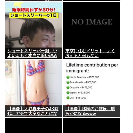
よなｗｗｗさっさと別れた
いわｗｗｗ」
ショートスリーパー掘、い
東京に住むメリット、よく
よいよもう本当に追い詰め
考えると何もない
られる
【画像】大谷真美子のJK時
【画像】移民のお値段、明
代、ガチで大変なことにな
らかになるwww
るwww