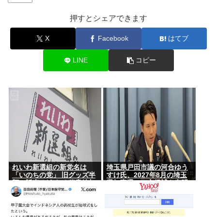
押すとシェアできます
X
Facebook
はてブ
LINE
コピー
れいわ新選組の新党名は
埼玉県戸田市議の河合ゆう
「いのちの党」 旧グッズ半
すけ氏、2027年8月の埼玉
額で販売 どうなる秘書給与
県知事選への立候補を表明
疑惑