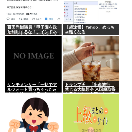
百田尚樹議員「甲子園を政
【超速報】Yahoo、めっち
治利用するな！」インドネ
ゃ軽くなる
シア人高校生の始球式に苦
言www
ケンモメンサー「一括でア
トランプ氏、「出産旅行」
ルフォート買っちゃったw
禁じる大統領令 米国籍取得
クレカ払いで来月の俺ごめ
を目的とした中国人らの渡
んねー」銀行「デビットカ
米を問題視
ードなんで即時引き落とし
です」