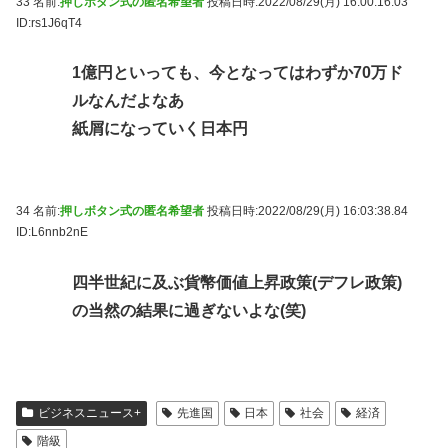
33 名前:
押しボタン式の匿名希望者
投稿日時:2022/08/29(月) 16:00:16.03
ID:rs1J6qT4
1億円といっても、今となってはわずか70万ド
ルなんだよなあ
紙屑になっていく日本円
34 名前:
押しボタン式の匿名希望者
投稿日時:2022/08/29(月) 16:03:38.84
ID:L6nnb2nE
四半世紀に及ぶ貨幣価値上昇政策(デフレ政策)
の当然の結果に過ぎないよな(笑)
ビジネスニュース+
先進国
日本
社会
経済
階級