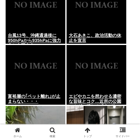
台風13号、沖縄通過後に
大石あきこ、政治活動の休
950hPaから935hPaに強力
止を宣言
化し中国本土へwww
富裕層の｢ペット離れ｣が止
エビやカニを想わせる濃密
まらない・・・
な旨味とコク…近所の公園
でタダで採れる「今が旬」
な高級食材の名前
ホーム
検索
トップ
サイドバー