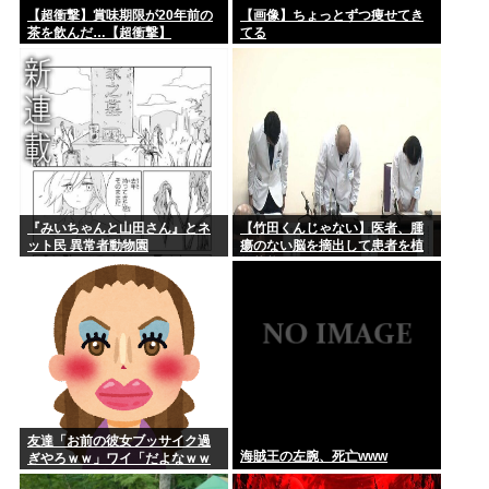
【超衝撃】賞味期限が20年前の
【画像】ちょっとずつ痩せてき
茶を飲んだ…【超衝撃】
てる
『みいちゃんと山田さん』とネ
【竹田くんじゃない】医者、腫
ット民 異常者動物園
瘍のない脳を摘出して患者を植
物状態に
友達「お前の彼女ブッサイク過
海賊王の左腕、死亡www
ぎやろｗｗ」ワイ「だよなｗｗ
ｗさっさと別れたいわｗｗｗ」