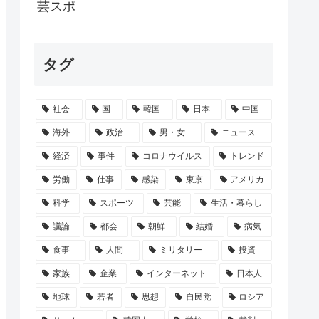
ドル「体調が良くなく…」最新姿に心配の声...
芸スポ
いてあそぶ
タグ
の子作りエッチ大会開幕
帰省しない一人暮らしが増加
社会
国
韓国
日本
中国
ン『RIAIR』、オプションに製氷機能...
海外
政治
男・女
ニュース
経済
事件
コロナウイルス
トレンド
労働
仕事
感染
東京
アメリカ
科学
スポーツ
芸能
生活・暮らし
議論
都会
朝鮮
結婚
病気
食事
人間
ミリタリー
投資
家族
企業
インターネット
日本人
地球
若者
思想
自民党
ロシア