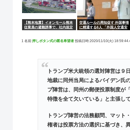
【熊本地震】イオンモール熊本
交通ルールの周知促す 外国事情
従業員の避難誘導で、社内規定
に精通する6人 「外国人交通安
に抵触か
全アドバイザー」に委嘱 埼玉県
警 「1件でも悲惨な事故を減ら
1 名前:
押しボタン式の匿名希望者
投稿日時:2020/11/10(火) 18:59:44
す」
トランプ米大統領の選対陣営は９
地裁に同州当局によるバイデン氏
プ陣営は、同州の郵便投票制度が
特徴を全て欠いている」と主張し
トランプ陣営の法務顧問、マット
権者は投票方法の選択に基づき、