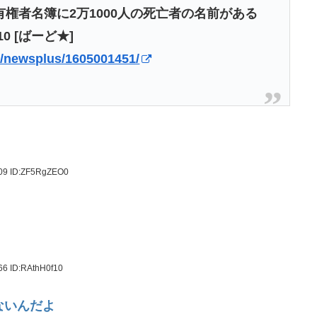
権者名簿に2万1000人の死亡者の名前がある
 [ばーど★]
gi/newsplus/1605001451/
.09
ID:ZF5RgZEO0
.66
ID:RAthH0f10
ないんだよ