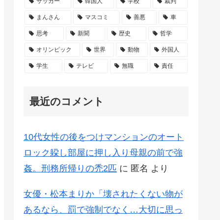
サッカー
韓国人
学校
裁判
まんさん
マスコミ
善悪
車
思考
新聞
歴史
哲学
オリンピック
世界
動物
外国人
学生
テレビ
無職
責任
最近のコメント
10代女性の後をつけマンションのオート
ロック躱し部屋に押し入り母親の前で強
姦。刑務所帰りの禿2匹
に
匿名
より
女優・松本まりか「壊されたくない物が
あるなら、罰で強制でなく…大切に思っ