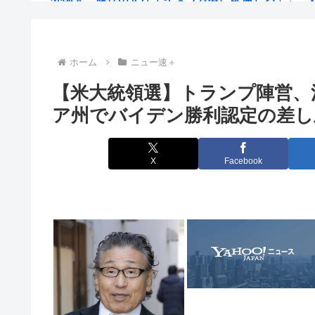
日本の国旗って世界一シンプルなのに分かりやすく
高市「少なくとも私自身は戦争の当事者とは言えない世
ホーム
ニュー速＋
【米大統領選】トランプ陣営、
【画像】日本のセクシー過ぎる女性犯罪者一覧が冗談抜
ア州でバイデン勝利認定の差し
でも韓国料理って微妙だよな、あんまり美味いの無
【朝鮮再侵略、手をこまねいてはいない、軍事的選択肢
X
Facebook
【悲報】性的暴行された時の話聞いて欲しい
【動画】エスカレーターに巻き込まれるJKwwwx
きまぐれオレンジロードみたいな青春を送りたいな
この漫画で源義経を知った奴、大体が義経に同情する