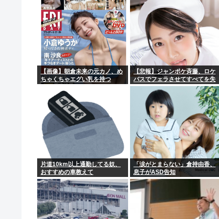
突入！
【画像】朝倉未来の元カノ、め
【悲報】ジャンポケ斉藤、ロケ
ちゃくちゃエグい乳を持つ
バスでフェラさせてすべてを失
う
片道10km以上通勤してる奴、
「涙がとまらない」倉持由香、
おすすめの車教えて
息子がASD告知