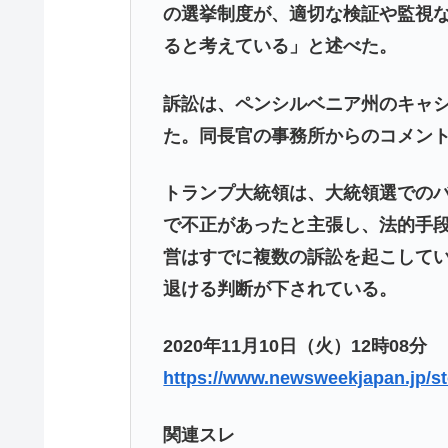
の選挙制度が、適切な検証や監視
ると考えている」と述べた。
訴訟は、ペンシルベニア州のキャ
た。同長官の事務所からのコメン
トランプ大統領は、大統領選での
で不正があったと主張し、法的手
営はすでに複数の訴訟を起こして
退ける判断が下されている。
2020年11月10日（火）12時08分
https://www.newsweekjapan.jp/st
関連スレ