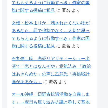
てもらえるように行動すべき」作家の国
旗に関する投稿に私見
に
匿名
より
女優・松本まりか「壊されたくない物が
あるなら、罰で強制でなく…大切に思っ
てもらえるように行動すべき」作家の国
旗に関する投稿に私見
に
匿名
より
石丸伸二氏、恋愛リアリティーショー出
演で「恋とはなんぞや」意気込み 「政治
はあきらめた」の声に乙武氏「再挑戦計
画があるかも」
に
匿名
より
オール沖縄「辺野古抗議活動を自粛しま
す」→翌日も座り込み抗議と称して基地