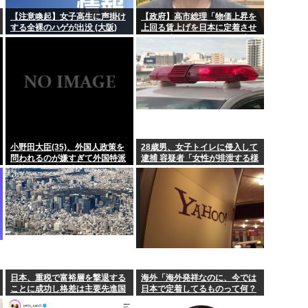
乳がん闘病中の元人気アイ
【注意喚起】女子高生に声掛け
【政府】高市総理「物価上昇を
する全裸のハゲが出没 (大阪)
上回る賃上げを日本に定着させ
明…小池百合子...
休日だし>>2のキャラか
る」 国家公務員月給3.51%増へ
人事院の勧告を受け
役」の判決 ...
【画像】ワイちゃんお盆
交通費が高すぎてお盆に
ちwww
ヤマダ電機の激安PBエアコ
小野田大臣(35)、外国人政策を
28歳男、女子トイレに侵入して
問われるのが嫌すぎて外国特派
逮捕 容疑者「女性が排泄する様
員協会の招待を連続拒否www
子を見たくて床に寝込んでしま
った」
日本、重税で富裕層を撃退する
海外「海外発祥なのに、今では
ことに成功し格差は主要先進国
日本で定着してるものって何？
で最小
その逆も教えて！」（海外の反