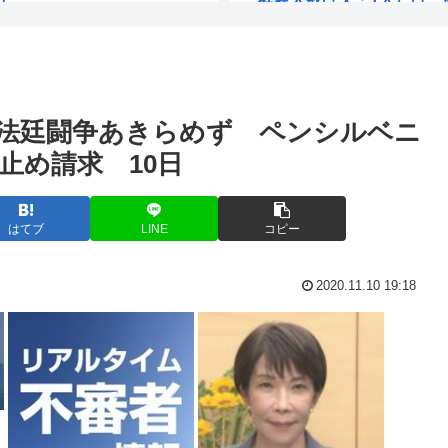
て見た目もいいよな
俺が買うか悩んでる靴正
代ですから、過...
メーカー「消費税7%安く
法廷闘争あきらめず ペンシルベニ
きにレベル高過...
経営者「消費税が1%にな
止め請求 10日
いよな？
NHK性加害事案、国会で
だ】北朝鮮が日...
【視聴率】ゴールデン帯で
はてブ
LINE
コピー
高速道路で子豚が見つか
2020.11.10 19:18
ホロライブVtuberが洋画
っっっっ
【画像】 プロボックス。 
ようになるwww
【画像】セブンイレブン