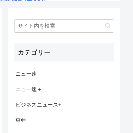
直に評価してくれ
なるならその分値上げしたろw」これどうす...
っても値下げはしない、差額は懐に入れる」
カテゴリー
追及へ 8月中に総務委員会が閉会中審査も
テレ東がフジを上回る トップはテレ朝
ニュー速
る
ニュー速＋
吹き替えをやった結果ww映画ファン「...
ビジネスニュース+
高速道路で潰れる。 乗っていた社畜の...
東亜
、ついに神商品を販売