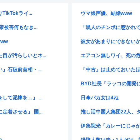
Tokライ...
ウマ娘声優、結婚www
被害何もなき...
「黒人のチンポに惹かれて
ww
彼女があまりにできないか
が汚らしいとネ...
エアコン無しワイ、死の
」石破前首相・...
「中古」は止めておいた
BYD社長「ラッコの開発
て泥棒を…」 ...
日傘バカ女は4ね
着させる」 国...
推し活中国人集団22人、タ
伊集院光「カレーにじゃ
れ
経験人数は夫・1人だけ。