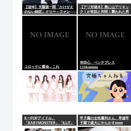
広島 ジジババが群れてきちがい沙汰に【グロ中尉】
【追悼】天龍源一郎「かけがえ
【アリ対猪木】熊にはアリキッ
のない師匠」ドリー・ファン
ク！が有効と判明！襲われた男
【東京】東京駅近くに「地下シェルター」整備を正式表
ク・ジュニアさん追悼
性「アリキックで追っ払った」
【判決】”主犯格”の特定少年・川口侑斗被告に「無期懲
【悲報】日本のライオンさん、ガチで溶けるwww
【画像】こういう顔が映ってない乳の画像が最もえっ
寺田心、ベンチプレス
コロッケに醤油←これ
110kgwww
KーPOPアイドル、
甲子園の女性審判さん、早速甲
「BABYMONSTER」「ILLIT」
子園で盛大にやらかすwww
「RESCENE」の三国志時代に