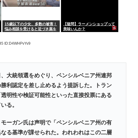
15歳以下の少女、多数の被害！
【疑問】ラーメンショップって
悩み相談を受けると近づき薬を
美味いんか？
飲ませてレ●プ。動画が770本見
つかり被害少女多数
.45
ID:D4WHPvYv9
日、大統領選をめぐり、ペンシルベニア州連邦
の勝利認定を差し止めるよう提訴した。トラン
「透明性や検証可能性といった直接投票にある
ている。
・モーガン氏は声明で「ペンシルベニア州の有
異なる基準が課せられた。われわれはこの二層