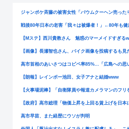
ジャンポケ斉藤の被害女性「バウムクーヘン売ったりTik
戦後80年日本の老害「我々は被爆者！」←80年も健康
【Mステ】西川貴教さん 魅惑のマーメイドすぎるw
【画像】長瀬智也さん、バイク画像を投稿するも見た目
高市首相のあいさつはコピペ率85%…「広島への思い
【朗報】レインボー池田、女子アナと結婚www
【火事場泥棒】「自衛隊員や報道カメラマンのフリをし
【政府】高市総理「物価上昇を上回る賃上げを日本に定
高市早苗、また経歴にウソが判明
外国人「豚汁出すな！イスラム教に配慮しろ」←こ