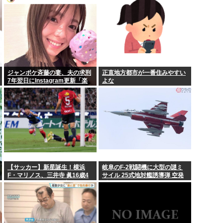
応）
ジャンポケ斉藤の妻、夫の求刑
正直地方都市が一番住みやすい
7年翌日にInstagram更新「楽
よな
しすぎた」
【サッカー】新星誕生！横浜
岐阜のF-2戦闘機に大型の謎ミ
F・マリノス、三井寺 眞16歳4
サイル 25式地対艦誘導弾 空発
カ月5日ゴール 全3得点絡む！
型
今春 中学を卒業したばかり