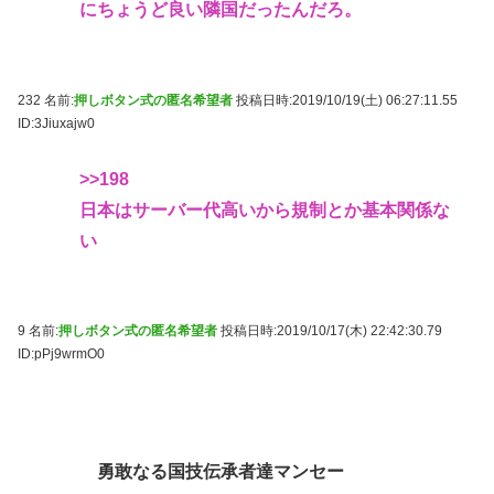
にちょうど良い隣国だったんだろ。
232 名前:
押しボタン式の匿名希望者
投稿日時:2019/10/19(土) 06:27:11.55
ID:3Jiuxajw0
>>198
日本はサーバー代高いから規制とか基本関係な
い
9 名前:
押しボタン式の匿名希望者
投稿日時:2019/10/17(木) 22:42:30.79
ID:pPj9wrmO0
勇敢なる国技伝承者達マンセー