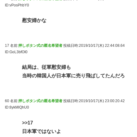
ID:vPosPhbY0
慰安婦かな
17 名前:
押しボタン式の匿名希望者
投稿日時:2019/10/17(木) 22:44:08.64
ID:GoL3bfOI0
結局は、従軍慰安婦も
当時の韓国人が日本軍に売り飛ばしてたんだろ
60 名前:
押しボタン式の匿名希望者
投稿日時:2019/10/17(木) 23:00:20.42
ID:8ykMlQhU0
>>17
日本軍ではないよ