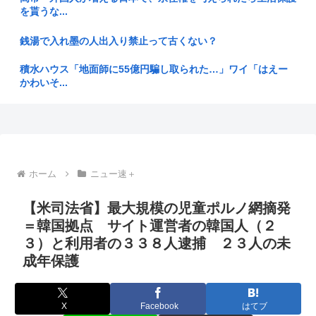
を貰うな...
【画像】中川翔子さん、自分は加工したのに母は無修正でアッ
プしてし...
銭湯で入れ墨の人出入り禁止って古くない？
【画像】ちいかわの映画、見るだけでお金もらえる模様
積水ハウス「地面師に55億円騙し取られた…」ワイ「はえー
かわいそ...
オンワードHDが従業員に貴重品の常時携行を義務付け 熊本地
震被災...
「言いましたよね 」高市避難所訪問時、声をかけようとする
被災者を...
ゲーフリ「Beast of Reincarnationは皆様から...
38歳の兄が実家におるんやが、7年くらいニートしとる。親が
女友達(33)「もう結婚無理かなー」ワイ(29)「俺とするか？
死んだ...
w...
ホーム
ニュー速＋
父親(31)、娘(11)をレ●プした男(20)を娘のティクトク垢...
坂本龍馬、特に何にもしてないのに幕末のスーパースターみた
【米司法省】最大規模の児童ポルノ網摘発
いな扱い...
＝韓国拠点 サイト運営者の韓国人（２
「ジャニーさんとつかこうへい氏は同じ」 少年隊・錦織一清
が明かす...
３）と利用者の３３８人逮捕 ２３人の未
【動画】公立中学校、ヤンキーがブチ切れて学級崩壊www
成年保護
アイドル「歌ってみた」→(ヽ´ん`)「悪口ではないけど下手で
悲報minaの首吊りフル動画、なんJ民の調査力でも見つからな
すね...
い ...
X
Facebook
はてブ
1Kアパートの家賃が10万円以上する時代、年金14万円前後だ
なぜフランス人はこれほど日本が好きなのか? 中国ネット「中