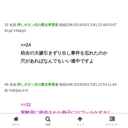
32 名前:
押しボタン式の匿名希望者
投稿日時:2019/10/17(木) 22:48:03.67
ID:pCY/Ni6y0
>>24
幼女の大腸引きずり出し事件を忘れたのか
穴があればなんでもいい連中ですよ
46 名前:
押しボタン式の匿名希望者
投稿日時:2019/10/17(木) 22:54:11.64
ID:Yv6QmL4+0
>>32
実験用に提供された卵子にはブッカケするし、
投身自サツした70近いBBAですら死姦するから
ホーム
検索
トップ
サイドバー