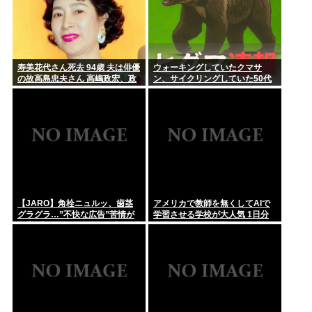
寿美花代さん死去 94歳 夫は俳優
ウォーキングしていたクマサ
の故高島忠夫さん 高嶋政宏、政
ン、サイクリングしていた50代
伸の母
女性に遭遇
【JARO】角栓ニュルッ、歯茎
アメリカで教師を無くしてAIで
グラグラ…”不快な広告”苦情が
学習させる学校が大人気 1日分
急増 「マジでやめて」の声も”法
の学習を2時間未満で可能に
規制”難しいワケ【弁護士解説】