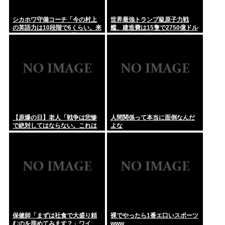
シカホワ守備コーチ「今の村上
世界最強トランプ級原子力戦
の英語力は10段階で6くらい。来
艦、建造費は15隻で2750億ドル
た時は0だった（笑）通訳なしで
(約43兆円)と掛かる費用も世界
普通に話してる」
最強に
【原爆の日】老人「戦争は悲惨
人間関係って本当に面倒なんだ
で絶対してはならない。これは
よな
戦争経験のある者しか分からな
い」←では世界の人々の意見を
見てみましょう
保健師「まずは社食で大盛り頼
裸でやったら1番エ口いスポーツ
むのを辞めてみます？」ワイ
www