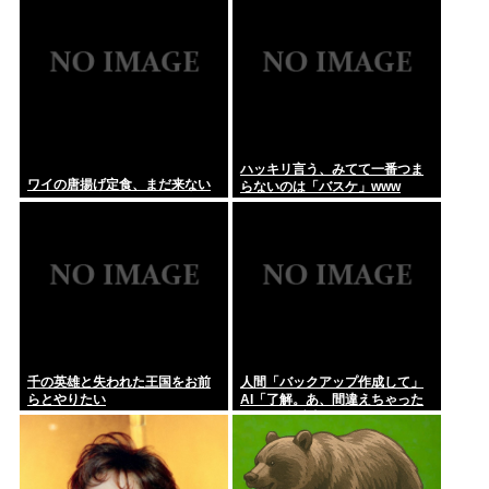
ハッキリ言う、みてて一番つま
ワイの唐揚げ定食、まだ来ない
らないのは「バスケ」www
千の英雄と失われた王国をお前
人間「バックアップ作成して」
らとやりたい
AI「了解。あ、間違えちゃった
」HDD全消去