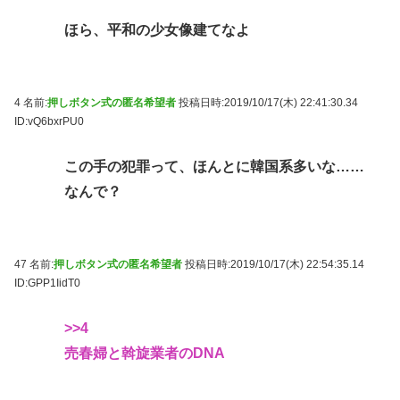
ほら、平和の少女像建てなよ
4 名前:
押しボタン式の匿名希望者
投稿日時:2019/10/17(木) 22:41:30.34
ID:vQ6bxrPU0
この手の犯罪って、ほんとに韓国系多いな……
なんで？
47 名前:
押しボタン式の匿名希望者
投稿日時:2019/10/17(木) 22:54:35.14
ID:GPP1IidT0
>>4
売春婦と斡旋業者のDNA