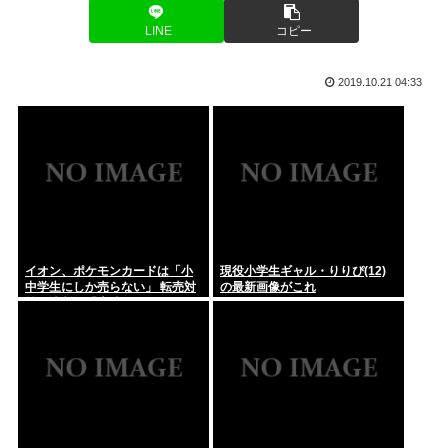
と賃...
国人も...
LINE
コピー
「今日も朝から隣家の旦那がオエッ! オエッ! オエッ!… 朝も
夜...
2019.10.21 04:33
【高市円安】高市リスク顕在か？協調介入後も円安進む。債券
利回りは...
【スクリプト負けてて草w】「色々勉強した結果、理系以外は
エラー品...
避難所の小学生、けなげ。「思っていることをあまり言えな
い。お母さ...
イオン、ポケモンカードは「小
現役小学生ギャル・りりぴ(12)
【徹底議論】一度使ったフリーザーバッグって洗って再利用す
中学生にしか売らない」 転売対
の最新画像がこれ
るよな？
策の決断が「素晴らしい」
ジャンポケ斉藤の被害女性「バウムクーヘン売ったりTikTok
ライ...
【ケンモハック】普通のエアコンをスポットクーラー化する方
法が発案...