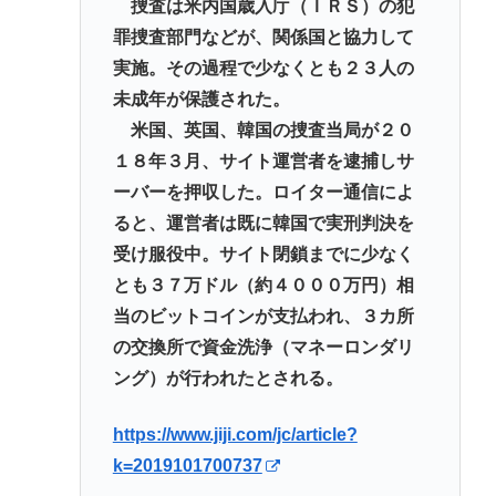
捜査は米内国歳入庁（ＩＲＳ）の犯
罪捜査部門などが、関係国と協力して
実施。その過程で少なくとも２３人の
未成年が保護された。
米国、英国、韓国の捜査当局が２０
１８年３月、サイト運営者を逮捕しサ
ーバーを押収した。ロイター通信によ
ると、運営者は既に韓国で実刑判決を
受け服役中。サイト閉鎖までに少なく
とも３７万ドル（約４０００万円）相
当のビットコインが支払われ、３カ所
の交換所で資金洗浄（マネーロンダリ
ング）が行われたとされる。
https://www.jiji.com/jc/article?
k=2019101700737