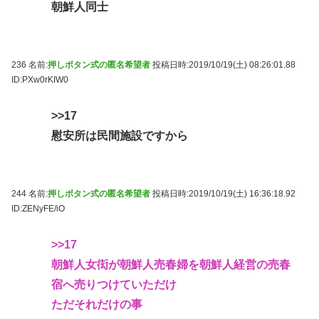
朝鮮人同士
236 名前:
押しボタン式の匿名希望者
投稿日時:2019/10/19(土) 08:26:01.88
ID:PXw0rKIW0
>>17
慰安所は民間施設ですから
244 名前:
押しボタン式の匿名希望者
投稿日時:2019/10/19(土) 16:36:18.92
ID:ZENyFE/iO
>>17
朝鮮人女衒が朝鮮人売春婦を朝鮮人経営の売春
宿へ売りつけていただけ
ただそれだけの事