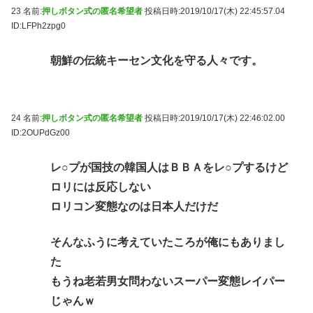
23 名前:
押しボタン式の匿名希望者
投稿日時:2019/10/17(木) 22:45:57.04
ID:LFPh2zpg0
朝鮮の伝統キーセン文化を守る人々です。
24 名前:
押しボタン式の匿名希望者
投稿日時:2019/10/17(木) 22:46:02.00
ID:2OUPdGz00
レ○プが国技の韓国人はＢＢＡをレ○プするけど
ロリには反応しない
ロリコン変態なのは日本人だけだ
そんなふうに考えていたころが俺にもありまし
た
もうね老若男女問わないスーパー変態レイパー
じゃんｗ