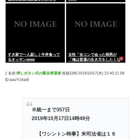
「食っちゃいけないものを売っ
てるのか！？」
すき家で一人寂しく牛丼食って
女性「合コンで会った弱男が
るオッサンwww
「俺は普通の生き方をしたくな
い」とかカッコつけててワロ
た。お前既に普通以下だろw」
1 名前:
押しボタン式の匿名希望者
投稿日時:2019/10/17(木) 22:40:21.08
⬅10万いいね
ID:aauYU4ai9
※統一まで357日
2019年10月17日14時49分
【ワシントン時事】米司法省は１６