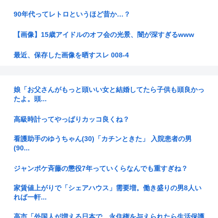
90年代ってレトロというほど昔か…？
【画像】15歳アイドルのオフ会の光景、闇が深すぎるwww
最近、保存した画像を晒すスレ 008-4
東大のサイトに「天安門」というコードを埋め込んでた教授、
懲戒処分
娘「お父さんがもっと頭いい女と結婚してたら子供も頭良かっ
たよ。頭...
昔のワイ「一々整形整形行って騒ぎ過ぎ、メイクやろ」
高級時計ってやっぱりカッコ良くね？
【宇宙開発】スペースXのロケット残骸、月に衝突 人工物で過
去最大...
看護助手のゆうちゃん(30)「カチンときた」 入院患者の男
(90...
日本って侵略国家だったのに反省してないよな
ジャンポケ斉藤の懲役7年っていくらなんでも重すぎね？
【元ジャンポケ】斉藤慎二被告に懲役7年求刑 不同意性交など
の罪
家賃値上がりで「シェアハウス」需要増。働き盛りの男8人い
れば一軒...
【画像】田村保乃のパイもなかなか大きい！【ほのす】【櫻坂
46】
高市「外国人が増える日本で、永住権を与えられたら生活保護