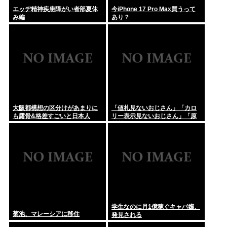
今「佐渡ヶ島」の地価が爆上がり中、お前らまだ安い今のうち
エッヂ精神疾患障がい者部夏休
今iPhone 17 Pro Max買うって
に騙され...
み編
あり？
【衝撃】大竹玖瑠美さんの叔父「玖瑠美さんらしき遺体が見つ
かった」...
近所の公園のトイレがハッテン場になってるんだけど、どうす
ればゲイ...
大阪都構想の区分けがあまりに
「値札見ないおじさん」「カロ
も露骨&格差すごいと日本人
リー表示見ないおじさん」「原
材料見ないおじさん」まさかお
前らは違うよな？
学生なのに月1億稼ぐキャバ嬢、
菊池、マレーシアに移住
発見される