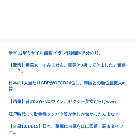
米軍 迎撃ミサイル備蓄 イラン戦闘前の5分の1に
【驚愕】爆美女「すみません。砲弾3つ持ってきました」警察
「！？」...
日本の1人当たりGDPがOECD24位に、韓国との順位差拡大=
韓...
【画像】昔の渋谷ハロウィン、セクシー美女だらけwww
江戸時代って動物性タンパク質が魚しか無かったんよな？
【台風13,14,15】日本、華麗に台風をほぼ回避！高市タイフ
ー...