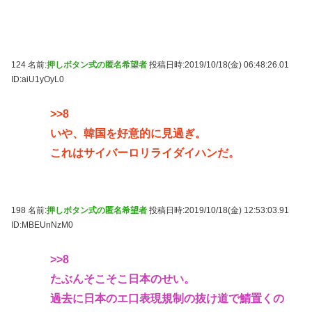
124 名前:
押しボタン式の匿名希望者
投稿日時:2019/10/18(金) 06:48:26.01
ID:aiU1yOyL0
>>8
いや、韓国を好意的に見過ぎ。
これはサイバーロリライダイハンだ。
198 名前:
押しボタン式の匿名希望者
投稿日時:2019/10/18(金) 12:53:03.91
ID:MBEUnNzM0
>>8
たぶんそこそこ日本のせい。
過去に日本のエ口表現規制の抜け道で鯖置くの