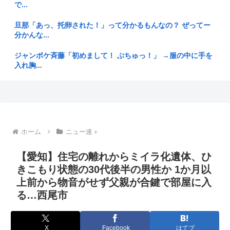
田舎の祖父「うちはイタチが入ってくるから窓閉めろ」←これ
で...
【厚労省】日本生まれの外国人、24年に2.2万人 出生数全体の
旦那「あっ、托卵された！」って分かるもんなの？ ぜってー
3...
分かんな...
台湾が熊本に手厚い支援、日本で「日本政府より愛を感じる」
ジャンポケ斉藤「初めまして！ ぶちゅっ！」 →服の中に手を
「いっそ...
入れ胸...
水オオトカゲ首相(65)、平和式典スピーチに防弾ガラス使う
【画像】Gacktの投げ方www
長崎でも高市首相はスカスカ挨拶…戦争責任「反省なんかして
コンビニでパンツ買うやつwww
おりませ...
高級車さん、ちょっと駐車位置をはみ出しただけで晒される
ホーム
ニュー速＋
【16日頃から日本列島がほぼ真っ赤…気象庁が高温に関する
wwwWw...
早期天候...
【愛知】住宅の離れからミイラ化遺体、ひ
立川志らく、ひろゆき氏の「すべてのジャンルはマニアがつぶ
畑に2層DVD-RW吊るさないで
きこもり状態の30代後半の男性か 1か月以
す」に完...
上前から物音がせず父親が合鍵で部屋に入
蓮舫「蓮舫だから叩いていいという報道が何度もあった」 X民
共働き夫婦「世帯年収1000万だけど東京じゃマイホームが買
る…西尾市
「高市...
えませ...
NHK「JAPの間で【原爆はウソ】【放射線の被害は無かっ
結局ドラム式洗濯機否定派って時給が安いだけなんだよな
た】とい...
X
Facebook
はてブ