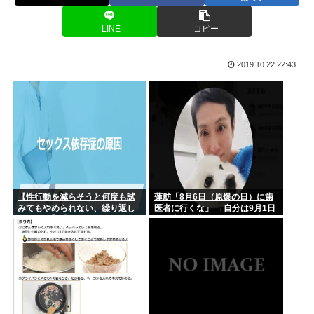
新井監督「ゾンビタバコやった奴は全員ぶん殴って全部ぶっ壊
してから...
LINE
コピー
ドリキャス本体、中古価格100万円に
2019.10.22 22:43
【画像】ファミマ45%増量中www
長瀬智也さんぶっ壊れる 利きタイヤを始めてしまう
高卒40代ニート歴20年 自分の日常をマンガにしたぞ
佐藤二朗、胸中吐露「”ほんとうのこと”を僕の口からは何ひと
つ言え...
【性行動を減らそうと何度も試
蓮舫「8月6日（原爆の日）に歯
みてもやめられない、繰り返し
医者に行くな」 →自分は9月1日
ワイ、キオクシアのせいで人生めちゃくちゃ
てしまう】「セクロス依存症」
（関東大震災の日）に歯医者に
行ってました
【画像あり】11歳・小5女子、誕生日に食堂で肉じゃがや焼き
鮭や玉...
セブンイレブンのレジ、一部のアホのせいでこうなってしまう