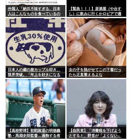
乃木坂46・井上和、堂々の大河デビュー「美しい」「迫力あ
った」 ...
外国人「納豆不味すぎる、日本
【緊急！！！】居酒屋（や台す
人はこんなものを食べているの
し）に飲みに行くかロピアで適
かい？」
当に刺身買って家で飲むか迷っ
てる
日本人の歳の差カップル叩き、
女の子を脱がせてこの下着だっ
限界突破。「年上を好きになる
たら正直萎えるよな
女は精神異常者」
【高校野球】初戦敗退の明徳義
【自民党】「消費税を下げよう
塾・馬淵史郎監督…過熱する有
とすると、野党が「よくない」