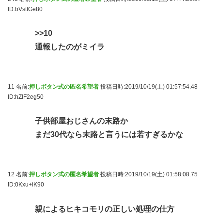
ID:bVsttGe80
>>10
通報したのがミイラ
11 名前:
押しボタン式の匿名希望者
投稿日時:2019/10/19(土) 01:57:54.48
ID:hZlF2eg50
子供部屋おじさんの末路か
まだ30代なら末路と言うには若すぎるかな
12 名前:
押しボタン式の匿名希望者
投稿日時:2019/10/19(土) 01:58:08.75
ID:0Kxu+iK90
親によるヒキコモリの正しい処理の仕方