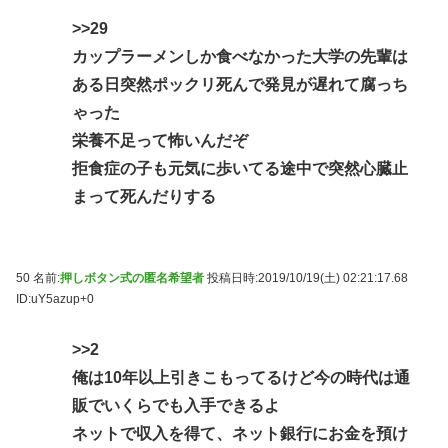
>>29
カップラーメンしか食べなかった大学の先輩は
ある日突然ポックリ死んで発見が遅れて腐っち
ゃった
栄養不足って怖いんだぞ
拒食症の子も元気に歩いてる途中で突然心臓止
まって死んだりする
50 名前:
押しボタン式の匿名希望者
投稿日時:2019/10/19(土) 02:21:17.68
ID:uY5azup+0
>>2
俺は10年以上引きこもってるけど今の時代は通
販でいくらでも入手できるよ
ネットで収入を得て、ネット銀行にお金を預け