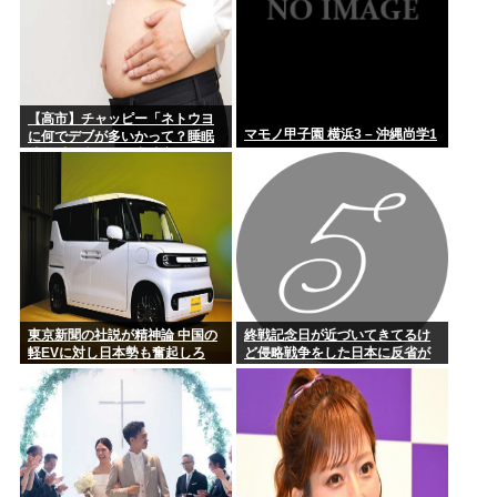
【高市】チャッピー「ネトウヨ
マモノ甲子園 横浜3 – 沖縄尚学1
に何でデブが多いかって？睡眠
時無呼吸症候群で常時寝てない
状態になってワーキングメモリ
がゼロになるから
東京新聞の社説が精神論 中国の
終戦記念日が近づいてきてるけ
軽EVに対し日本勢も奮起しろ
ど侵略戦争をした日本に反省が
無いよなwww