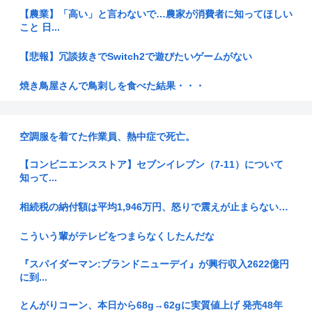
【農業】「高い」と言わないで…農家が消費者に知ってほしい
こと 日...
【悲報】冗談抜きでSwitch2で遊びたいゲームがない
焼き鳥屋さんで鳥刺しを食べた結果・・・
（声）戦争が憎い、本当の敵は自国に
空調服を着てた作業員、熱中症で死亡。
【悲報】職場の30代独身先輩、もれなくヤバい奴しかいない
www
【コンビニエンスストア】セブンイレブン（7-11）について
知って...
懐かしいこと書け
相続税の納付額は平均1,946万円、怒りで震えが止まらない…
クロンボさん、突然サッカーで投身自殺
こういう輩がテレビをつまらなくしたんだな
【悲報】ちいかわ映画版、内容がハードすぎる
『スパイダーマン:ブランドニューデイ』が興行収入2622億円
核ミサイルを間違えて相手国にぶち込んでしまった場合の和平
に到...
交渉って
とんがりコーン、本日から68g→62gに実質値上げ 発売48年