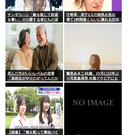
チンギスハン「敵を殺して財産
辻希美、息子2人の病気を告白
を奪い、その愛する者たちの涙
寝て1時間後くらいに暴れる症状
を見て、その妻や娘たちを我が
「夜驚症」にファンからアドバ
胸に抱くこと」が男にとって最
イスの声
大の喜びだ」
死んだ方がいいレベルの老害
雛形あきこ48歳、10月に22年ぶ
「高校生がやりたがってんだか
り写真集発売 水着グラビアにも
ら甲子園でやらせろ！」
挑戦「なんと!!!」「おぉ~」「学
生時代が蘇りました」
【画像】「梅を配って事故バイ