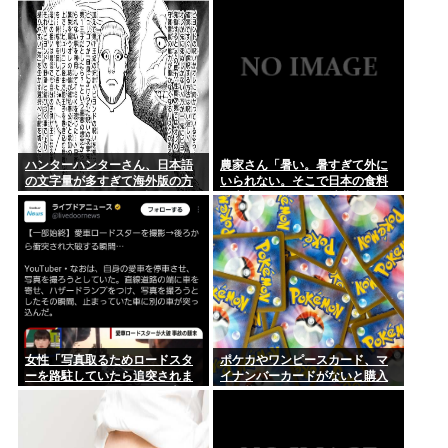
望中学生のスカウト合戦に苦言
と言うのが理解できない」片山
「高校野球が衰退していく」
さつき財務大臣
ハンターハンターさん、日本語
農家さん「暑い。暑すぎて外に
の文字量が多すぎて海外版の方
いられない。そこで日本の食料
がいいんじゃないかと話題に
を生産しています。消費者は理
解してほしい」
女性「写真取るためロードスタ
ポケカやワンピースカード、マ
ーを路駐していたら追突されま
イナンバーカードがないと購入
した」→ちんさん、なぜか大発
不可能へ
狂で女が悪いの大合唱www