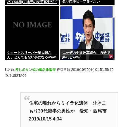
炙り肉厚ビーフ食べたい
バイ(梅梅)」地元の女子高生がド
ライバーに梅を配って安全運転
を呼びかけ
ショートスリーパー堀大輔さ
エッヂの中道改革連合、ガチで
ん、とんでもない事になるwww
終わるwww
1 名前:
押しボタン式の匿名希望者
投稿日時:2019/10/19(土) 01:51:56.19
ID:i7U5STA09
住宅の離れからミイラ化遺体 ひきこ
もり30代後半の男性か 愛知・西尾市
2019/10/15 4:34