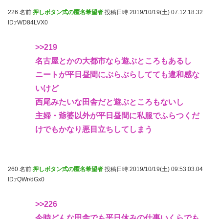
226 名前:
押しボタン式の匿名希望者
投稿日時:2019/10/19(土) 07:12:18.32
ID:rWD84LVX0
>>219
名古屋とかの大都市なら遊ぶところもあるし
ニートが平日昼間にぶらぶらしてても違和感な
いけど
西尾みたいな田舎だと遊ぶところもないし
主婦・爺婆以外が平日昼間に私服でふらつくだ
けでもかなり悪目立ちしてしまう
260 名前:
押しボタン式の匿名希望者
投稿日時:2019/10/19(土) 09:53:03.04
ID:rQWr/dGx0
>>226
今時どんな田舎でも平日休みの仕事いくらでも