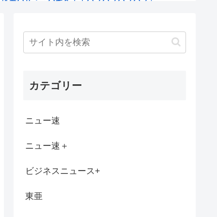
会見にバスローブ姿で登場し会見中にタバコ...
やつがいて洗濯物が全部iQOS臭くな...
ミの中にペットボトルや段ボールや中華鍋や...
カテゴリー
地支援中に発熱… 「緊急で病院に向かい点...
タウン面白かった？？
ニュー速
間
ニュー速＋
、ババア（母親）の昼飯が手抜きすぎてキレ...
ビジネスニュース+
、二人殺したクルド人より罰が重くて炎上w...
東亜
だが