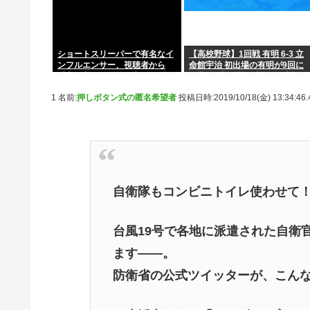
ショートスリーパーで有名なイ
【高校野球】1回戦 有明 6-3 立
ンフルエンサー、視聴者から
命館宇治 初出場の有明が9回に
「寝た方がいい」と言われブチ
一挙4得点で逆転 永田が2安打5
ギレ
打点
1 名前:
押しボタン式の匿名希望者
投稿日時:2019/10/18(金) 13:34:46
自衛隊もコンビニトイレ使わせて
台風19号で各地に派遣された自衛
ます――。
防衛省の公式ツイッターが、こん