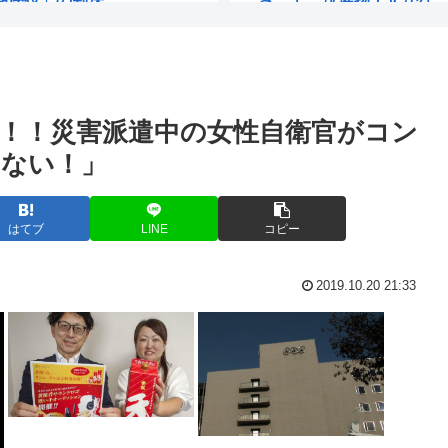
通報⋯採捕停止...
秋田の公務員、オンライン
近くでタバコ(iQOS)吸う
！！災害派遣中の女性自衛官がコン
中の世界だった...
ごみ収集車「あ！燃えるゴ
せない！」
検事を裁判で訴える
へずまりゅう、熊本で被災
誰がいるんだｗ...
一昨日の水曜日のダウン
はてブ
LINE
コピー
中の男子小学生...
人生で1番ワクワクした瞬
2019.10.20 21:33
法」
嫌儲やってる中学生やけど
元ジャンポケ斎藤メンバー
夏休み全く面白くないん