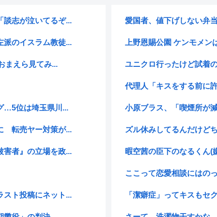
志が泣いてるぞ...
愛国者、値下げしない弁
のイスラム教徒...
上野恩賜公園 ケンモメン
まえら見てみ...
ユニクロ行ったけど試着
代理人「キスをする前に許
5位は埼玉県川...
小原ブラス、「喫煙所が減
転売ヤー対策が...
ズル休みしてるんだけどち
者』の立場を政...
暇空茜の臣下のなるくん(嫌
ここって恋愛相談にはの
ト投稿にネット...
「潔癖症」ってキスもセク
役」の判決 ...
さーて、洗濯物干すかな