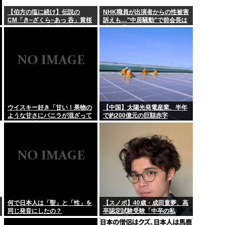
「これまでにな...
フォント、値上げで使え
【伯方の塩に続け】伝説の
NHK職員が出演者からの性被害
CM「き~ざくら~あっ 呑」黄桜
訴えも…”中居騒動”で前会長は
を超え...
在留カードの更新しに入管
の新たな歌い手公募に志願者殺
「内部通報一切ない」発言との
到
矛盾を広報を直撃
コンビニ店内や...
安倍晋三がお盆で帰って
円)で行くか...
今度リフォーム業者と打ち
www
にじさんじvtuber、過酷
ウイスキー好き「甘い！果物の
【中国】太陽光発電産業、半年
ような甘さにバニラが混ざって
で約200億元の巨額赤字
る」わい「はぇー飲んでみる
か」
何で日本人は「聖」と「性」を
【スノボ】40歳・成田童夢、高
同じ発音にしたの？
卒認定試験受験「中卒の私
が…」 以前「数学だけ落ちまし