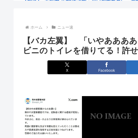
【高知県】違法にとれたクロマグロを「配っている」と
あれ？日本軍て超悪くない？
ホーム
ニュー速
【バカ左翼】 「いやああああ
みいちゃんと山田さん、全てが山田さんの考えた漫画の
ビニのトイレを借りてる！許
まん「レ●プされた」検事「ほんまか？」→疑った
【朗報】じゃあ逆に「男からも嫌われるヒロイン」って
X
Facebook
【静岡市】「息子が痴漢された」住宅街の路上で帰宅途
台湾メディア「態度の悪い日本の店員を黙らせる方
高市早苗、また経歴にウソが判明
脱衣麻雀でしか得られないときめきってあるよな