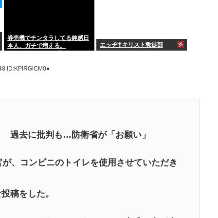
券売機でチンタラしてる鈍感日
エッヂ✝️キリスト教徒部
本人、ガチで増える。
197cm57kgの俺が背後5cmま
で接近してるのに急ぎもしない
.48
ID:KPIRGlCM0●
件。
！ 過去に批判も…防衛省が「お願い」
官が、コンビニのトイレを使用させていただき
な投稿をした。