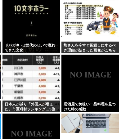
た」もAI採点で高得点
ドパガキ・Z世代のせいで廃れ
坊さんを今すぐ皆殺しにするべ
てきた文化
き理由が詰まった画像がこちら
日本人が減り「外国人が増え
居酒屋で美味い一品料理を見つ
た」市区町村ランキング…5位
けた時の感動
は埼玉県川口市、4位京都市、
ではトップ3は？