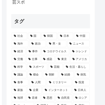
なくなる
芸スポ
に行ったけど父親がぐったいしててこわい要...
タグ
くる時に乗ってそうなもの
合わせするんだけど事前に床下見ておきたい...
社会
国
韓国
日本
中国
な1日を公開
海外
政治
男・女
ニュース
経済
事件
コロナウイルス
トレンド
労働
仕事
感染
東京
アメリカ
科学
スポーツ
芸能
生活・暮らし
議論
都会
朝鮮
結婚
病気
食事
人間
ミリタリー
投資
家族
企業
インターネット
日本人
地球
若者
思想
自民党
ロシア