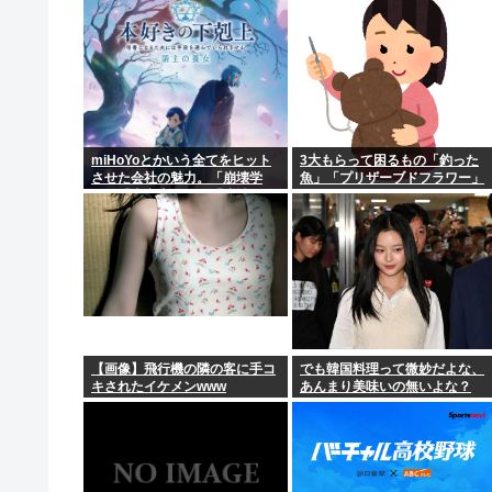
裁
miHoYoとかいう全てをヒット
3大もらって困るもの「釣った
させた会社の魅力。「崩壊学
魚」「プリザーブドフラワー」
園」「未定事件簿」「崩壊
3rd」「原神」「崩壊スターレ
イル」「ゼンゼロ」
【画像】飛行機の隣の客に手コ
でも韓国料理って微妙だよな、
キされたイケメンwww
あんまり美味いの無いよな？