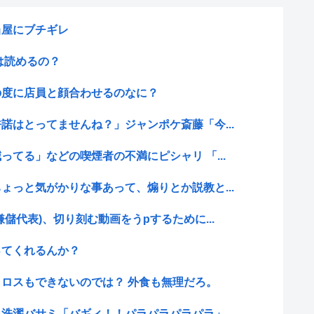
当屋にブチギレ
は読めるの？
の度に店員と顔合わせるのなに？
諾はとってませんね？」ジャンポケ斎藤「今...
ってる」などの喫煙者の不満にピシャリ 「...
ょっと気がかりな事あって、煽りとか説教と...
儲代表)、切り刻む動画をうpするために...
ってくれるんか？
ロスもできないのでは？ 外食も無理だろ。
、洗濯バサミ「バギィ！！パラパラパラパラ」