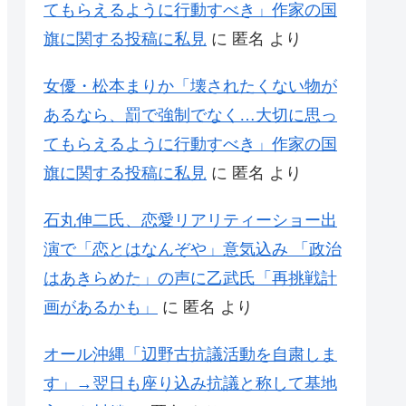
てもらえるように行動すべき」作家の国
旗に関する投稿に私見
に
匿名
より
女優・松本まりか「壊されたくない物が
あるなら、罰で強制でなく…大切に思っ
てもらえるように行動すべき」作家の国
旗に関する投稿に私見
に
匿名
より
石丸伸二氏、恋愛リアリティーショー出
演で「恋とはなんぞや」意気込み 「政治
はあきらめた」の声に乙武氏「再挑戦計
画があるかも」
に
匿名
より
オール沖縄「辺野古抗議活動を自粛しま
す」→翌日も座り込み抗議と称して基地