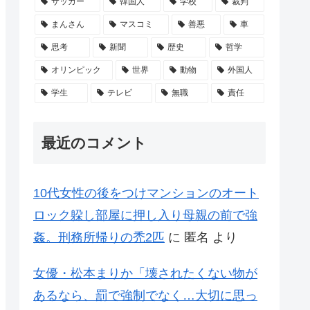
サッカー
韓国人
学校
裁判
まんさん
マスコミ
善悪
車
思考
新聞
歴史
哲学
オリンピック
世界
動物
外国人
学生
テレビ
無職
責任
最近のコメント
10代女性の後をつけマンションのオート
ロック躱し部屋に押し入り母親の前で強
姦。刑務所帰りの禿2匹
に
匿名
より
女優・松本まりか「壊されたくない物が
あるなら、罰で強制でなく…大切に思っ