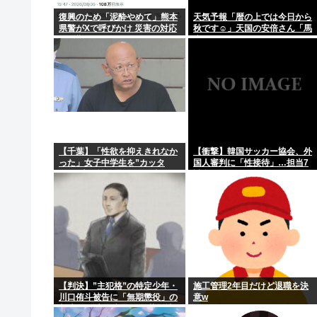
【漁業】今年のサンマは少なく小さい 国の研究機関は
復興のため「泥酔やめて」熊本
天気予報「暦の上では今日から
県警がXで呼びかけ 災害の対応
秋です☺」天国の安倍さん「馬
【官僚の初任給は31万2600円】国家公務員給与 3.5%
に影響
鹿みたいな暦だな」
【北九州市】「女性が着用している下着を見たかった」
【ヤバい】会社「通勤の交通費5万円ね」俺「…徒歩(0
【衝撃】イギリス、タバコ販売禁止法案が可決される
【千葉】「性欲を抑えきれなか
【衝撃】韓国サッカー協会、外
った」女子中学生を”カッタ
国人審判に「性接待」…担当7
ー”で脅し性的暴行か 56歳の男
試合はまさかの無敗
逮捕 2人に面識なし
【判決】”主犯格”の特定少年・
施工管理2年目だけど退職を決
川口侑斗被告に「無期懲役」の
意w
判決 江別大学生暴行死 札幌地