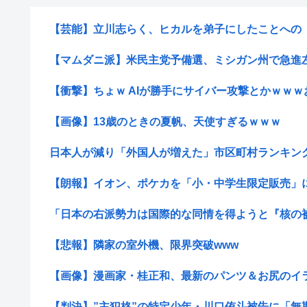
【芸能】立川志らく、ヒカルを弟子にしたことへの「談
【マムダニ派】米民主党予備選、ミシガン州で急進左派
【衝撃】ちょｗ AIが勝手にサイバー攻撃とかｗｗｗお
【画像】13歳のときの夏帆、天使すぎるｗｗｗ
日本人が減り「外国人が増えた」市区町村ランキング…
【朗報】イオン、ポケカを「小・中学生限定販売」に 
「日本の右派勢力は国際的な同情を得ようと『核の被害
【悲報】隣家の室外機、限界突破www
【画像】漫画家・桂正和、最新のパンツ＆お尻のイラス
【判決】”主犯格”の特定少年・川口侑斗被告に「無期懲