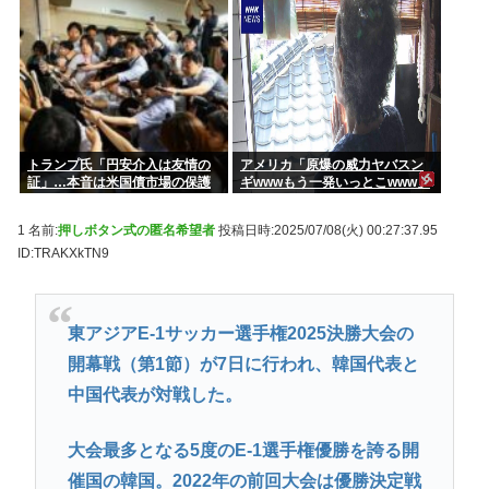
トランプ氏「円安介入は友情の
アメリカ「原爆の威力ヤバスン
証」…本音は米国債市場の保護
ギwwwもう一発いっとこwww」
これちょっとやりすぎだろ
1 名前:
押しボタン式の匿名希望者
投稿日時:2025/07/08(火) 00:27:37.95
ID:TRAKXkTN9
東アジアE-1サッカー選手権2025決勝大会の
開幕戦（第1節）が7日に行われ、韓国代表と
中国代表が対戦した。
大会最多となる5度のE-1選手権優勝を誇る開
催国の韓国。2022年の前回大会は優勝決定戦