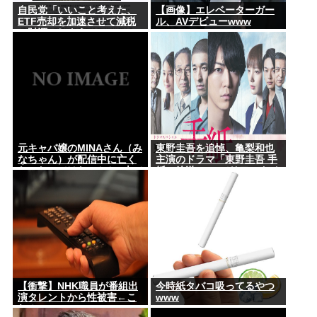
自民党「いいこと考えた、
【画像】エレベーターガー
ETF売却を加速させて減税
ル、AVデビューwww
の財源にしよう」
元キャバ嬢のMINAさん（み
東野圭吾を追悼、亀梨和也
なちゃん）が配信中に亡く
主演のドラマ「東野圭吾 手
なったのではないかとX上で
紙」放送 TVerでリアルタイ
話題に（※動画あり）
ム配信、見逃し配信も
【衝撃】NHK職員が番組出
今時紙タバコ吸ってるやつ
演タレントから性被害←こ
www
れ！