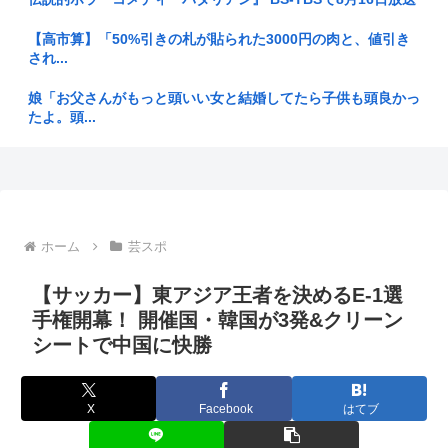
「外国人は日本人と同じ生活者で、地域の担い手」…多文化共
生実現へ...
【高市算】「50%引きの札が貼られた3000円の肉と、値引き
され...
【衝撃】元ジャンポケ斉藤慎二被告に懲役7年求刑 検察「芸
能人の立...
娘「お父さんがもっと頭いい女と結婚してたら子供も頭良かっ
たよ。頭...
夫「お前が独身時代に買ったマンションを手放せ。もしくは貸
しに出せ...
あのちゃんのアップグレードに応募した男の子www
【悲報】マスコミ、熊本で炊き出し中のへずまりゅう氏に「何
でこんな...
高級時計ってやっぱりカッコ良くね？
【北アルプス】ザック落とし探しに行ったら急斜面の岩壁に…
看護助手のゆうちゃん(30)「カチンときた」 入院患者の男
ホーム
芸スポ
登るも下...
(90...
【サッカー】東アジア王者を決めるE-1選
【米軍】長射程精密ミサイルほぼ使い切る 米兵被害避けるた
ジャンポケ斉藤の懲役7年っていくらなんでも重すぎね？
めか
手権開幕！ 開催国・韓国が3発&クリーン
シートで中国に快勝
家賃値上がりで「シェアハウス」需要増。働き盛りの男8人い
【画像】『閃乱カグラ』、キャラを一新して復活してしまう
れば一軒...
www
高市「外国人が増える日本で、永住権を与えられたら生活保護
X
Facebook
はてブ
公園で集団礼拝は「違和感」があるから認めない？30年続く
を貰うな...
モスクの...