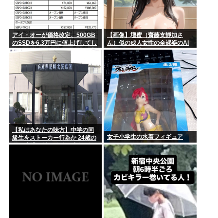
アイ・オーが価格改定、500GB
【画像】壇蜜（齋藤支靜加さ
のSSDを6.3万円に値上げしてし
ん）似の成人女性の全裸姿のAI
まう 元の値段3.4万からほぼ2倍
イラストを貼るぞ！おぱーい！
の地獄へ
おへそ！マン毛！【秋田県出
身】
【私はあなたの味方】中学の同
女子小学生の水着フィギュア
級生をストーカー行為か 24歳の
女を逮捕 男性の自宅に唐揚げや
文庫本など繰り返し届ける / 兵庫
県