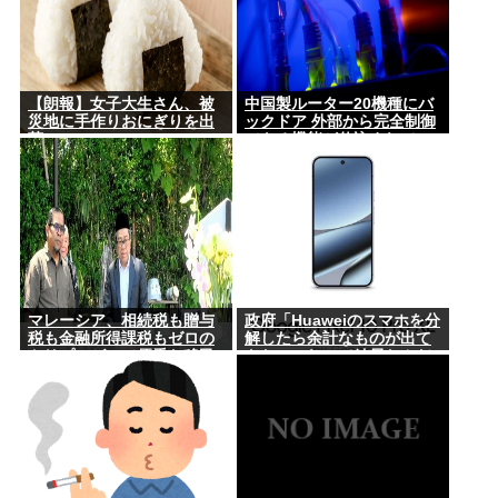
【朗報】女子大生さん、被
中国製ルーター20機種にバ
災地に手作りおにぎりを出
ックドア 外部から完全制御
荷
できる機能が仕込まれてい
た
マレーシア、相続税も贈与
政府「Huaweiのスマホを分
税も金融所得課税もゼロの
解したら余計なものが出て
トリプルゼロで優秀な移民
きた」これって結局なんだ
を海外から集めてしまう…
ったの？