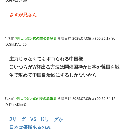
ID:9s+Z6e4S0
さすが兄さん
4 名前:
押しボタン式の匿名希望者
投稿日時:2025/07/08(火) 00:31:17.80
ID:ShkKAur20
主力じゃなくてもボコられる中国様
こいつらがW杯出る方法は開催国枠か日本or韓国を戦
争で攻めて中国自治区にするしかないから
7 名前:
押しボタン式の匿名希望者
投稿日時:2025/07/08(火) 00:32:34.12
ID:lJreAKbm0
Jリーグ VS Kリーグか
日本は優勝あるのみ