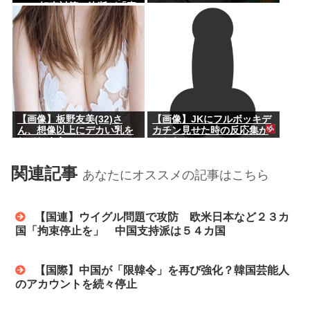
い」 転売対策の決断が「素
晴らしい」
【画像】板野友美(32)さ
【画像】JKにフルボッキデ
ん、想像以上にデカい乳を
カチン見せた時の反応集が
してしまうwww
こちらww
関連記事
あなたにオススメの記事はこちら
【国連】ウイグル問題で攻防 欧米日本など２３カ
国「拘束停止を」 中国支持派は５４カ国
【国際】中国が「限韓令」を再び強化？韓国芸能人
のアカウントを続々停止