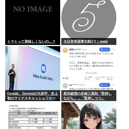
トマトって美味しくないの…？
大日本帝国軍先制3ランwww
Google、Geminiが大赤字、史上
高市総理の非核三原則「堅持し
初のマイナスキャッシュフロー
ながら」→「堅持しつつ」
に陥る
→「堅持しており」。記者が変
化を発見し追及