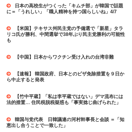
日本の高校生がつくった「キムチ部」が韓国で話題
に＝「うれしい」「職人精神を持つ国らしいね」4/7
【米国】テキサス州民主党の予備選で「新星」タラ
リコ氏が勝利、中間選挙で38年ぶり民主党勝利の可能性
も
【中国】日本からワクチン受け入れの台湾非難
【速報】 韓国政府、日本とのビザ免除措置を９日か
ら中止すると発表
【竹中平蔵】「私は李平蔵ではない」デマ流布には
法的措置… 住民税脱税疑惑も「事実捻じ曲げられた」
韓国与党代表 日韓議連の河村幹事長と会談 ＝「知
恵出し合うことで一致した」