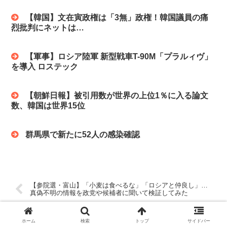
【韓国】文在寅政権は「3無」政権！韓国議員の痛
烈批判にネットは…
【軍事】ロシア陸軍 新型戦車T-90M「プラルィヴ」
を導入 ロステック
【朝鮮日報】被引用数が世界の上位1％に入る論文
数、韓国は世界15位
群馬県で新たに52人の感染確認
【参院選・富山】「小麦は食べるな」「ロシアと仲良し」…
真偽不明の情報を政党や候補者に聞いて検証してみた
韓国「石破政権は、韓国に安心感を与える政権だ。歴史問題
ホーム
検索
トップ
サイドバー
でも非常に謙虚な姿勢を貫いている」