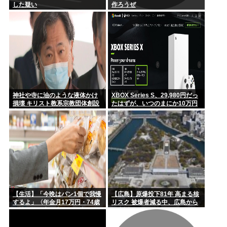
「今日も朝から隣家の旦那がオエッ! オエッ! オエッ!… 朝も
した疑い
作ろうぜ
夜...
【高市円安】高市リスク顕在か？協調介入後も円安進む。債券
利回りは...
神社や寺に油のような液体かけ
XBOX Series S、29,980円だっ
損壊 キリスト教系宗教団体創設
たはずが、いつのまにか10万円
者で医師の金山昌秀に懲役1年6
近い価格に
か月、執行猶予3年の判決
【生活】「今晩はパン1個で我慢
【広島】原爆投下81年 高まる核
するよ」〈年金月17万円・74歳
リスク 被爆者減る中、広島から
男性〉物価高で変わった当たり
平和訴え
前の食卓…「1食抜けば、数百円
は使わずに済む」