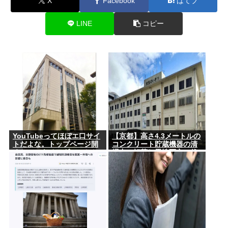
X
Facebook
はてブ
LINE
コピー
YouTubeってほぼエ口サイ
【京都】高さ4.3メートルの
トだよな。トップページ開
コンクリート貯蔵機器の清
くといつもチアダンスとか
掃中に転落し男性死亡、伏
ローアングルで撮影した街
見区の工場
撮り動画ばっか出てくるじ
ゃん