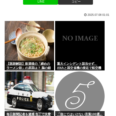
LINE
コピー
銭湯で入れ墨の人出入り禁止って古くない？
IGN「任天堂は魂を失いつつあるしょぼい会社」
積水ハウス「地面師に55億円騙し取られた…」ワイ「はえー
2025.07.08 01:01
【旅行】エジプトで自撮りしていたら、ガイドが「撮ります
かわいそ...
よ！」→ノ...
「言いましたよね 」高市避難所訪問時、声をかけようとする
被災者を...
38歳の兄が実家におるんやが、7年くらいニートしとる。親が
死んだ...
父親(31)、娘(11)をレ●プした男(20)を娘のティクトク垢...
【医師解説】飲酒後の「締めの
重大インシデント該当せず、
ラーメン欲」の原因は？ 脳の錯
ANAと国交省機の接近で航空機
「ジャニーさんとつかこうへい氏は同じ」 少年隊・錦織一清
覚と真実
衝突防止装置（TCAS）の警報が
が明かす...
作動したトラブル、羽田空港
沖、全日空に通知
アイドル「歌ってみた」→(ヽ´ん`)「悪口ではないけど下手で
すね...
1Kアパートの家賃が10万円以上する時代、年金14万円前後だ
と賃...
毎日新聞記者を逮捕 包丁で夫脅
「信じてはいけない言葉100選」