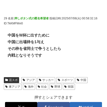
29 名前:
押しボタン式の匿名希望者
投稿日時:2025/07/08(火) 00:58:32.16
ID:TkKMFWvi0
中国をW杯に出すために
中国に出場枠を1与え
その枠を省同士で争うとしたら
内戦となりそうです
芸スポ
アジア
サッカー
スポーツ
中国
東アジア
海外
社会
野球
韓国
押すとシェアできます