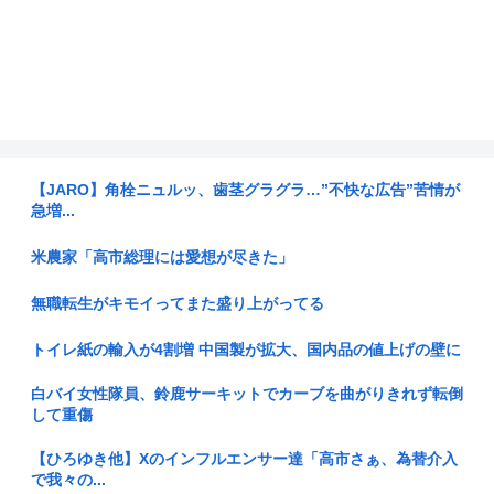
【JARO】角栓ニュルッ、歯茎グラグラ…”不快な広告”苦情が
急増...
米農家「高市総理には愛想が尽きた」
無職転生がキモイってまた盛り上がってる
トイレ紙の輸入が4割増 中国製が拡大、国内品の値上げの壁に
白バイ女性隊員、鈴鹿サーキットでカーブを曲がりきれず転倒
して重傷
【ひろゆき他】Xのインフルエンサー達「高市さぁ、為替介入
で我々の...