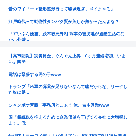
昔のワイ「一々整形整形行って騒ぎ過ぎ、メイクやろ」
江戸時代って動物性タンパク質が魚しか無かったんよな？
「ずいぶん優雅」茂木敏充外相 熊本の被災地が過酷生活のな
か…外遊...
【悲報】週刊少年ジャンプ、史上初の100万部割れ 全盛期
【高市朗報】実質賃金、ぐんぐん上昇！6ヶ月連続増加。いよ
653万...
いよ国民...
早朝5時からキャラ弁作りなんてあり得ない…中国のお母さん
電話は緊張する男の子www
が「なぜ...
トランプ「米軍の弾薬が足りないなんて嘘だからな、リークし
【1%】高市総理 消費減税めぐり 2年後に戻すのは「私の覚
た奴は懲...
悟」
ジャンポケ斉藤「事務所どこぉ？ 俺、吉本興業www」
【悲報】みい山の作者、自分の過去を消しまくる
国「相続税を抑えるために企業価値を下げてる会社に大増税し
BYD、地方を軽EVの主戦場に 給油所半減で揺らぐ「国民車」
ます。低...
に照...
伝説的ホラーコメディ『バタリアン』 BS-TBSで8月16日放送