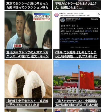
東京でタクシーが急に停まった
早朝カビキラーばらまきおばさ
ら怒り狂ってクラクション鳴ら
ん、結構ばらまく…
してるやつ、だいたい田舎ナン
バーwww
週刊少年ジャンプの人気マンガ
Z李を で反社呼ばわりしてしま
グッズ、43億円分注文・キャン
った弱者男性、リ氏ブチギレに
セル繰り返したか 32歳女逮捕
より開示請求へ
「注文したことで欲求が満たさ
れた」
【朗報】女子大生さん、被災地
「盗人たけだけしい」中国国防
に手作りおにぎりを出荷
省が防衛白書に反発 「日本の新
型軍国主義」と批判