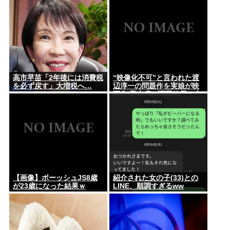
高市早苗「2年後には消費税
“映像化不可”と言われた渡
を必ず戻す」大増税へ…
辺淳一の問題作を実娘が映
画化 黒木瞳、西岡徳馬、吉
田羊が出演
【画像】ボーッシュJS8歳
紹介された女の子(33)との
が23歳になった結果ｗ
LINE、順調すぎるww