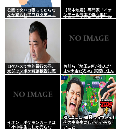
公園でタバコ吸ってたらな
【熊本地震】専門家「イオ
んか怒られてワロタ笑→…
ンモール熊本の爆心地に…
言うほど悪いか？
喫煙所と自販機」警察・消
防「」←これ・・・
ロケバスで性的暴行の罪、
お前ら「埼玉w何があんだ
元ジャンポケ斉藤被告に懲
よw田舎だろw」実際に住ん
役7年求刑⇒！
だお前ら「クソほど住みや
すい困ることねえじゃん」
イオン、ポケモンカードは
今の中高生にしかわからな
「小中学生にしか売らな
いこと