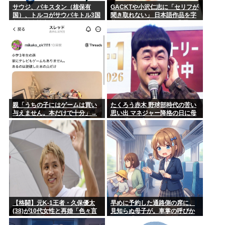
サウジ、パキスタン（核保有
GACKTや小沢仁志に「セリフが
国）、トルコがサウパキトル3国
聞き取れない」 日本語作品を字
相互防衛協定締結
幕で見る人が増えている背景
親「うちの子にはゲームは買い
たくろう赤木 野球部時代の苦い
与えません。本だけで十分」→
思い出 マネジャー降格の日に母
結果
が…「何も言えなくて」
【格闘】元K-1王者・久保優太
早めに予約した通路側の席に、
(38)が10代女性と再婚「色々言
見知らぬ母子が。車掌の呼びか
われそうですが…」
けにも「目を閉じて無視」して