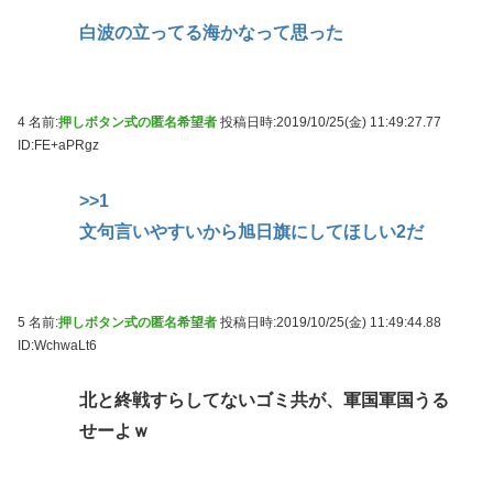
白波の立ってる海かなって思った
4 名前:
押しボタン式の匿名希望者
投稿日時:2019/10/25(金) 11:49:27.77
ID:FE+aPRgz
>>1
文句言いやすいから旭日旗にしてほしい2だ
5 名前:
押しボタン式の匿名希望者
投稿日時:2019/10/25(金) 11:49:44.88
ID:WchwaLt6
北と終戦すらしてないゴミ共が、軍国軍国うる
せーよｗ