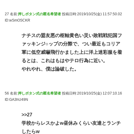
27 名前:
押しボタン式の匿名希望者
投稿日時:2019/10/25(金) 11:57:50.02
ID:wSmOSCKR
ナチスの盟友悪の枢軸黄色い災い敗戦戦犯国フ
ァッキンジ○ップの分際で、つい最近もコリア
軍に低空威嚇飛行かました上に洋上迷彩服を着
るとは、これはもはやテロ行為に近い。
やれやれ、僕は論破した。
56 名前:
押しボタン式の匿名希望者
投稿日時:2019/10/25(金) 12:07:10.16
ID:GA3hU49N
>>27
学校からレスかよw昼休みくらい友達とランチ
したらw