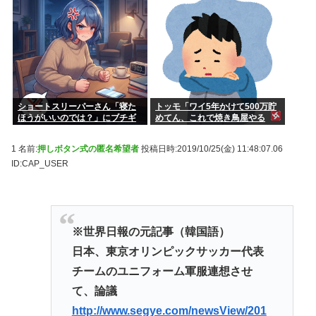
居座られました。無理やり奪わ
れた席は、結局“やったもん勝
ち”になっ...
ショートスリーパーさん「寝た
トッモ「ワイ5年かけて500万貯
ほうがいいのでは？」にブチギ
めてん、これで焼き鳥屋やる
レ
わ」
1 名前:
押しボタン式の匿名希望者
投稿日時:2019/10/25(金) 11:48:07.06
ID:CAP_USER
※世界日報の元記事（韓国語）
日本、東京オリンピックサッカー代表
チームのユニフォーム軍服連想させ
て、論議
http://www.segye.com/newsView/201