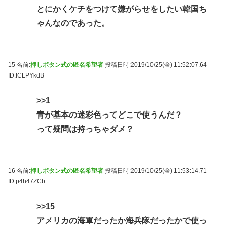
とにかくケチをつけて嫌がらせをしたい韓国ち
ゃんなのであった。
15 名前:
押しボタン式の匿名希望者
投稿日時:2019/10/25(金) 11:52:07.64
ID:fCLPYkdB
>>1
青が基本の迷彩色ってどこで使うんだ？
って疑問は持っちゃダメ？
16 名前:
押しボタン式の匿名希望者
投稿日時:2019/10/25(金) 11:53:14.71
ID:p4h47ZCb
>>15
アメリカの海軍だったか海兵隊だったかで使っ