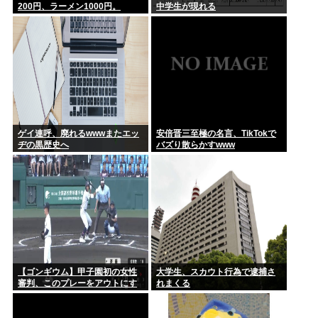
200円、ラーメン1000円。
中学生が現れる
上野恩賜公園 ケンモメンは読めるの？
ゲイ連呼、廃れるwwwまたエッ
安倍晋三至極の名言、TikTokで
ヂの黒歴史へ
バズり散らかすwww
【ゴンギウム】甲子園初の女性
大学生、スカウト行為で逮捕さ
審判、このプレーをアウトにす
れまくる
るwww