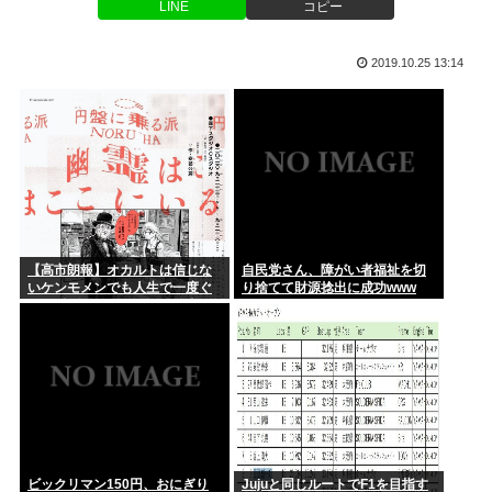
【朗報】山田涼介(31)のベッドシーン、エロすぎるwww
LINE
コピー
ワイ、金無し、女無し、髪無し、身長無し、知能無し、友達無
し、若さ...
【三重県警】小学校講師の男を逮捕 18歳未満女児のわいせつ
2019.10.25 13:14
画像デ...
クリミア半島に入る道路が地獄絵図
【高知県】違法にとれたクロマグロを「配っている」と通報⋯
なぜ、「日常系アニメ」は廃れたのか？
採捕停止...
【ジャップ】女優の広瀬すず「私、麺と納豆が全然許せない。
私、麺と...
100歩譲って「下着姿」ならまだわかるけど、「スカートを下
から盗...
【高市朗報】オカルトは信じな
自民党さん、障がい者福祉を切
いケンモメンでも人生で一度ぐ
り捨てて財源捻出に成功www
(´・ω・`)ほいほい村のお盆だほい
らい"超自然的な体験"した事あ
るんだろ？？
子供「ママー、誕生日までに隠し部屋作って」母親「わかっ
た」
愛国者、値下げしない弁当屋にブチギレ
中居正広「俺が来たことは内緒だべ」極秘で熊本でボランティ
アをして...
ビックリマン150円、おにぎり
Jujuと同じルートでF1を目指す