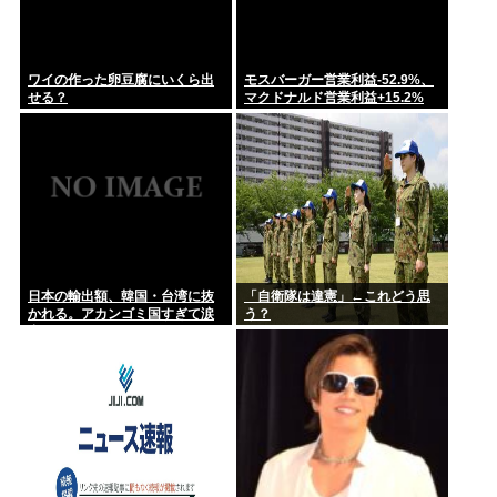
ワイの作った卵豆腐にいくら出
モスバーガー営業利益-52.9%、
せる？
マクドナルド営業利益+15.2%
日本の輸出額、韓国・台湾に抜
「自衛隊は違憲」←これどう思
かれる。アカンゴミ国すぎて涙
う？
出てきた…