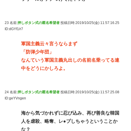
23 名前:
押しボタン式の匿名希望者
投稿日時:2019/10/25(金) 11:57:16.25
ID:dGYf1/r7
軍国主義云々言うならまず
「防弾少年団」
なんていう軍国主義丸出しの名前名乗ってる連
中をどうにかしろよ。
24 名前:
押しボタン式の匿名希望者
投稿日時:2019/10/25(金) 11:57:25.08
ID:geYVngen
海から気づかれずに忍び込み、再び善良な韓国
人を虐殺、略奪、レ●プしちゃうということか
な？