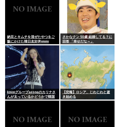
納豆とキムチを混ぜたやつをご
さかなクン 50歳 結婚してる？に
飯にかけた韓日友好丼www
回答 「幸せだな～」
kpopグループaespaのカリナさ
【悲報】ロシア、じわじわと逝
んが太っているかどうかで韓国
き始める
SNSが大論争に…！！！