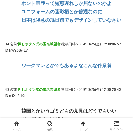
ホント東亜って知恵遅れしか居ないのかよ
ユニフォームの迷彩柄とか普通なのに…
日本は得意の旭日旗でもデザインしていなさい
39 名前:
押しボタン式の匿名希望者
投稿日時:2019/10/25(金) 12:00:06.57
ID:hW20BwL7
ワークマンとかでもあるよなこんな作業着
40 名前:
押しボタン式の匿名希望者
投稿日時:2019/10/25(金) 12:00:20.43
ID:mfXL3H0t
韓国とかいうゴミどもの意見はどうでもいい
が、デザインはダサい
ホーム
検索
トップ
サイドバー