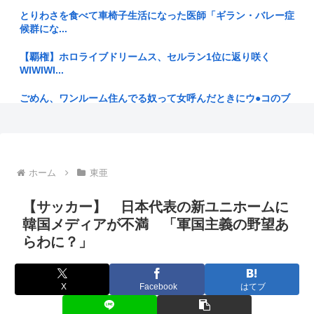
とりわさを食べて車椅子生活になった医師「ギラン・バレー症
高市首相のあいさつはコピペ率85%…「広島への思い」石破前
候群にな...
首相・...
【覇権】ホロライブドリームス、セルラン1位に返り咲く
マチアプで会う約束してた相手にこの返信送ったらブロックさ
WIWIWI...
れたんや...
ごめん、ワンルーム住んでる奴って女呼んだときにウ●コのブ
【中国SNS】床に落ちた魚の切り身を店員が…日本のスーパー
リブリ音...
で衝撃...
AI「お前さあ〜w」ぼく「…敬語使え 」AI「了解しました。
【東京】東京駅近くに「地下シェルター」整備を正式表明…小
とこ...
池百合子...
ホーム
東亜
明日からお盆休みだけどみんなどこ行く予定か決めた？ ‍♂ ☀
氷河期世代『ルッキズムが一番酷かったのは00年代、こうい
うチャラ...
【サッカー】 日本代表の新ユニホームに
交通系カードで改札通って改札内のショップ利用してまた改札
韓国メディアが不満 「軍国主義の野望あ
出ようと...
【悲報】CAPCOMで最もエッッッしたいキャラを思い浮かべ
らわに？」
てくだ...
松本人志が企画・プロデュース「ドキュメンタル」が米国で初
制作決定...
みいちゃんアニメ化って「底辺を玩具にして楽しむ文化」がリ
アルに出...
X
Facebook
はてブ
佐藤二朗（さとじろ）、完全勝利www