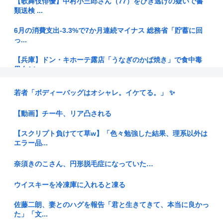
【歌舞伎俳優】中村小三郎さん（77）をひき逃げの疑いで書
類送検 ...
6月の消費支出-3.3%で7か月連続マイナス 総務省「貯蓄に回
っ...
【兵庫】ドン・キホーテ露店「うなぎのかば焼き」で食中毒
男女14...
日本の国旗って世界一シンプルなのに分かりやすくて見た目も
若者「ボディーバッグはオシャレ。イケてる。」 ✨
いいよな
【動画】チー牛、リア凸される
アルコール依存症の夫が大暴れ。私「休肝日くらい作ってよ」
夫「必要...
【スクリプト負けてて草w】「色々勉強した結果、理系以外は
エラー品...
【動画】エッチなJCの修行見つかる
奈須きのこさん、円形脱毛症になっていた…
【朝鮮再侵略、手をこまねいてはいない、軍事的選択肢だ】北
朝鮮が日...
ウイスキーを冷凍庫に入れると凍る
韓国サッカー協会、2011～12年に国際審判員らを性接待
佐藤二朗、妻とのハグを報告「君と生きてきて、本当に良かっ
た」「文...
安倍昭恵「なんで安倍晋三が殺されたのか今でもわからない」