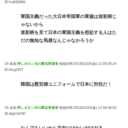
ID:t+q58QWd
軍国主義だった大日本帝国軍の軍服は迷彩柄じ
ゃないから
迷彩柄を見て日本の軍国主義を想起する人はた
だの無知な馬鹿なんじゃなかろうか
33 名前:
押しボタン式の匿名希望者
投稿日時:2019/10/25(金) 11:58:35.24
ID:lALgO/5T
韓国は慰安婦ユニフォームで日本に対抗だ！
34 名前:
押しボタン式の匿名希望者
投稿日時:2019/10/25(金) 11:58:46.03
ID:ddg7eFSP
なんでもいいから文句つけたいだけだろ