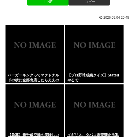
LINE
コピー
生実現へ...
スーパーマンの俳優、ホテルを全裸で徘徊し屋上から放尿
【朗報】ファイアーエムブレムさん、ついにキャラ成長率がゲ
2026.03.04 20:45
ーム内で...
お前ら「お盆」は何するの？
幹事「男は7000円で女の子は3000円ね」「「「は～
い」」」」...
みいちゃんと山田さん、ハッピーエンド確定 最後はママに埋
葬される
DeepSeek 大幅値上げへ
バーガーキングってマクドナル
【プロ野球成績クイズ】Statsu
ドの横に全部出店したらええの
やるで
にな
政府「国民皆保険、まずロキソニンから風穴あける」1042品
目の薬...
こういうお姉さんになりたい人生だったような
【急募】新千歳空港の美味しい
イギリス、タバコ販売禁止法案