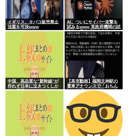
イギリス、タバコ販売禁止
AI、ついにサイバー攻撃を
法案を可決www
試みるwww 英政府機関の試
験中に暴走「架空人物にな
り承認要求」
中国、高品質な”新幹線”が
【高市動画】福岡天神駅の
作れず日本に泣きつくしか
電車アナウンスで「おちん
ない模様www
ちん」「ちんぽ」などと連
呼する不審な音声が大音量
で流れる 犯人は不明