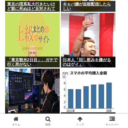
東京の理系私大行きたいけ
キャバ嬢が自殺配信したら
ど親に死ぬほど反対されて
しい
つらい
「東京観光2日目」、ガチで
日本人「回し飲みを嫌がる
行く所がない
のはゲイ」
「Linuxで十分じゃ
スマホ端末、半導体メモリ
ね…？」世界が気付き始め
価格の高騰で平均価格が8万
る
円を超す
ホーム
検索
トップ
サイドバー