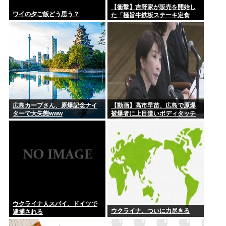
【衝撃】吉野家が販売を開始し
ワイの夕ご飯どう思う？
た「極旨牛鉄板ステーキ定食
(1498円)」がうまそすぎると話
題にwww
広島カープさん、原爆記念ナイ
【動画】高市早苗、広島で原爆
ターで大失態www
被爆者に上目遣いボディタッチ
攻勢するも全く通用しないどこ
ろか「非常に不安」とガチギレ
ウクライナ人スパイ、ドイツで
ウクライナ、ついに力尽きる
逮捕される