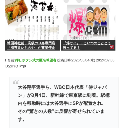
靖国神社前、高級のり弁専門店
『爆サイ』←こいつのことどう
「海苔弁いちのや」が事業停止
思ってる？
1 名前:
押しボタン式の匿名希望者
投稿日時:2026/03/04(水) 20:24:07.88
ID:ZKYQT/Yj9
大谷翔平選手ら、WBC日本代表「侍ジャパ
ン」が3月4日、新幹線で東京駅に到着。駅構
内を移動時には大谷選手にSPが配置され、
その“驚きの人数”に反響が寄せられていま
す。