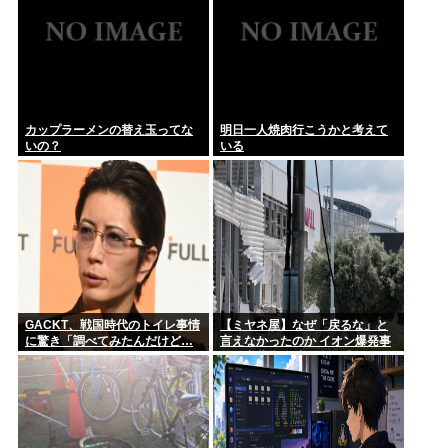
カップラーメンの替え玉ってな
明日一人焼肉行こうかと考えて
いの？
いる
GACKT、戦国時代のトイレ事情
【ミヤネ屋】なぜ「戻るな」と
に驚き「調べてみたんだけど…
言えなかったのか イオン爆発事
エグくない？」
故で斎藤幸平氏も逡巡「ボクも
できなかっただろうなあ」