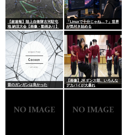
【超速報】陸上自衛隊古河駐屯
「Linuxで十分じゃね…？」世界
地 納涼大会【画像・動画あり】
が気付き始める
【画像】JKダンス部、いろんな
昔のガンガンは良かった
デカパイが大暴れ