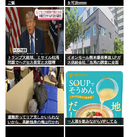
ご飯
を可決www
トランプ大統領、ミサイル枯渇
イオンモール熊本爆発事故 LPガ
問題でヘグセス長官と大喧嘩
ス供給会社「当局の調査に全面
的に協力」 経産省「LPガス爆発
の可能性が高いとする見解で一
致」と発表
避難所ってリア充しかいられな
一人酒を飲みながらVIPしてる
いから、高齢独身の俺は行かれ
ないわ