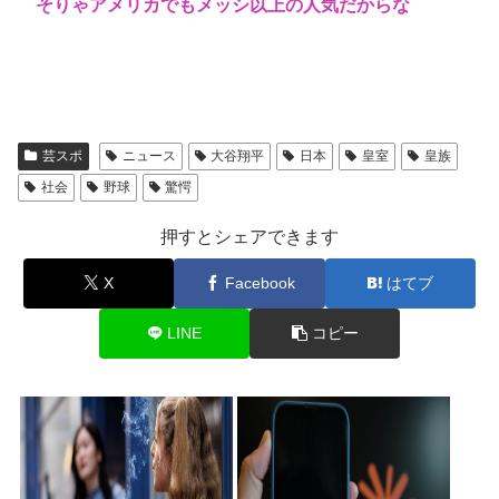
そりゃアメリカでもメッシ以上の人気だからな
芸スポ
ニュース
大谷翔平
日本
皇室
皇族
社会
野球
驚愕
押すとシェアできます
X
Facebook
はてブ
LINE
コピー