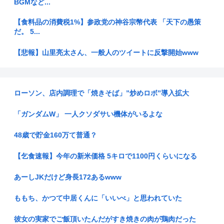
BGMなど...
【食料品の消費税1%】参政党の神谷宗幣代表 「天下の愚策
だ。 5...
【悲報】山里亮太さん、一般人のツイートに反撃開始www
三大アホが好きな単語「男女平等」「戦争反対」
ローソン、店内調理で「焼きそば」”炒めロボ”導入拡大
イスラム教徒、ついに犬の散歩にも文句を言い始める「犬はハ
ラーム（...
「ガンダムW」 一人クソダサい機体がいるよな
【中国】毎年恒例の大洪水、今年もヤバい 湖北省秭帰県で山
洪水が市...
48歳で貯金160万て普通？
毎年恒例の中国大洪水。湖北省秭帰県の現在の様子がこちら
【乞食速報】今年の新米価格 5キロで1100円くらいになる
【北九州市】「女性が着用している下着を見たかった」コンビ
あーしJKだけど身長172あるwww
ニ店内や...
ももち、かつて中居くんに「いいべ」と思われていた
産経新聞、東北での発行を休止へ 11月末、コスト増で合理化
彼女の実家でご飯頂いたんだがすき焼きの肉が鶏肉だった