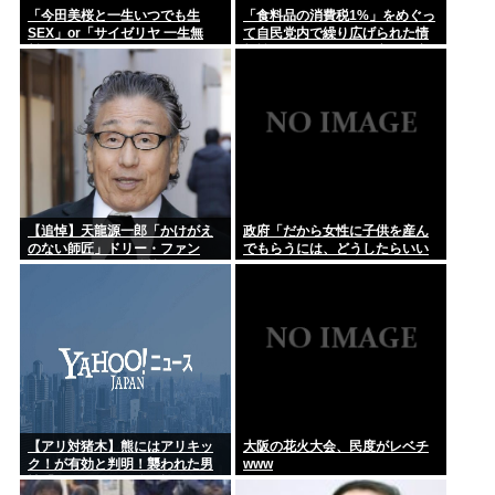
「今田美桜と一生いつでも生
「食料品の消費税1%」をめぐっ
SEX」or「サイゼリヤ 一生無
て自民党内で繰り広げられた情
料」www
報戦…！ウソまで飛び交った密
室会議の発言
【追悼】天龍源一郎「かけがえ
政府「だから女性に子供を産ん
のない師匠」ドリー・ファン
でもらうには、どうしたらいい
ク・ジュニアさん追悼
のよ;;」
【アリ対猪木】熊にはアリキッ
大阪の花火大会、民度がレベチ
ク！が有効と判明！襲われた男
www
性「アリキックで追っ払った」