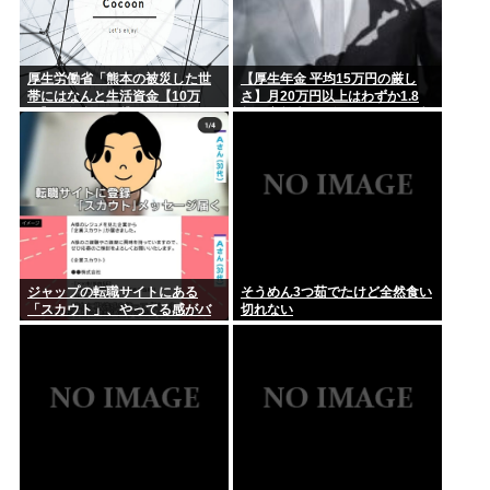
厚生労働省「熊本の被災した世
【厚生年金 平均15万円の厳し
帯にはなんと生活資金【10万
さ】月20万円以上はわずか1.8
円】を無利子で貸してあげま
割、高齢夫婦は毎月4.2万円の赤
す」
字に
ジャップの転職サイトにある
そうめん3つ茹でたけど全然食い
「スカウト」、やってる感がバ
切れない
レ始めるwww