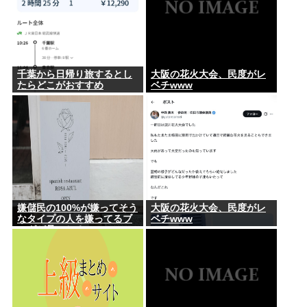
千葉から日帰り旅するとし
大阪の花火大会、民度がレ
たらどこがおすすめ
ベチwww
嫌儲民の100%が嫌ってそう
大阪の花火大会、民度がレ
なタイプの人を嫌ってるブ
ベチwww
ログが見つかる