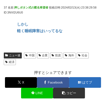
37 名前:
押しボタン式の匿名希望者
投稿日時:2024/02/13(火) 23:38:29.58
ID:3NVl2U6U0
しかし
軽く睡眠障害はいってるな
ニュー速
中国
企業
投資
海外
社会
経済
押すとシェアできます
X
Facebook
はてブ
LINE
コピー