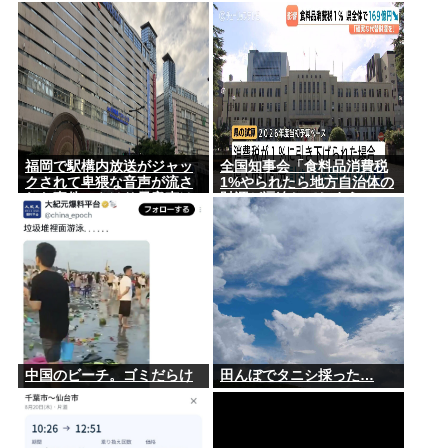
福岡で駅構内放送がジャッ
全国知事会「食料品消費税
クされて卑猥な音声が流さ
1%やられたら地方自治体の
れた事件、やはり元音声は
財源が逼迫してしまう 」…
動ありの動画だった
この流れ地方税増税するし
かないよ、もう
中国のビーチ。ゴミだらけ
田んぼでタニシ採った…