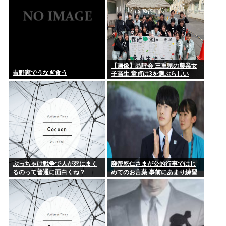
【画像】品評会 三重県の農業女
吉野家でうなぎ食う
子高生 童貞は3を選ぶらしい
ぶっちゃけ戦争で人が死にまく
廃帝悠仁さまが公的行事ではじ
るのって普通に面白くね？
めてのお言葉 事前にあまり練習
してないっぽい。滑舌悪いし大
丈夫なの