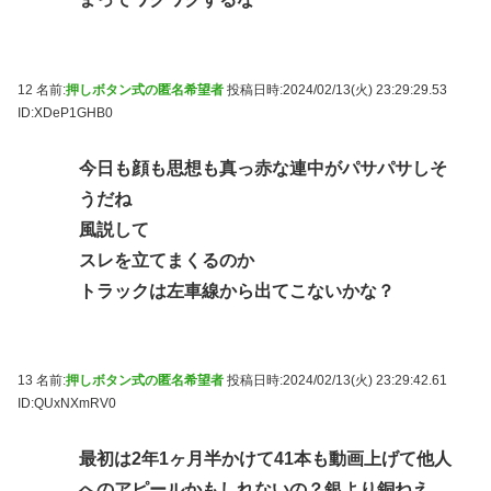
12 名前:
押しボタン式の匿名希望者
投稿日時:2024/02/13(火) 23:29:29.53
ID:XDeP1GHB0
今日も顔も思想も真っ赤な連中がパサパサしそ
うだね
風説して
スレを立てまくるのか
トラックは左車線から出てこないかな？
13 名前:
押しボタン式の匿名希望者
投稿日時:2024/02/13(火) 23:29:42.61
ID:QUxNXmRV0
最初は2年1ヶ月半かけて41本も動画上げて他人
へのアピールかもしれないの？銀より銅ねえ