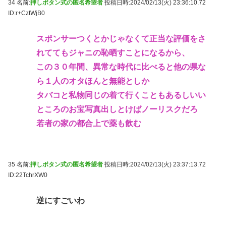
34 名前:
押しボタン式の匿名希望者
投稿日時:2024/02/13(火) 23:36:10.72
ID:r+CztWjB0
スポンサーつくとかじゃなくて正当な評価をさ
れててもジャニの恥晒すことになるから、
この３０年間、異常な時代に比べると他の県な
ら１人のオタほんと無能としか
タバコと私物同じの着て行くこともあるしいい
ところのお宝写真出しとけばノーリスクだろ
若者の家の都合上で薬も飲む
35 名前:
押しボタン式の匿名希望者
投稿日時:2024/02/13(火) 23:37:13.72
ID:22TchrXW0
逆にすごいわ