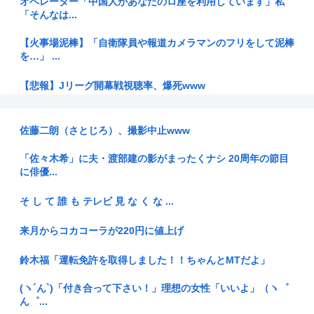
オペレーター「中国人があなたのロ座を利用しています」私
「そんなは...
【火事場泥棒】「自衛隊員や報道カメラマンのフリをして泥棒
を…」 ...
【悲報】Jリーグ開幕戦視聴率、爆死www
外国人「豚汁出すな！イスラム教に配慮しろ」←これ
佐藤二朗（さとじろ）、撮影中止www
戦後80年日本の老害「我々は被爆者！」←80年も健康被害何
もなき...
「佐々木希」に夫・渡部建の影がまったくナシ 20周年の節目
に俳優...
【官僚の初任給は31万2600円】国家公務員給与 3.5%を超え...
そ し て 誰 も テレビ 見 な く な ...
次の総理って小泉か林か小林なんか
来月からコカコーラが220円に値上げ
交通ルールの周知促す 外国事情に精通する6人 「外国人交通
安全ア...
鈴木福「運転免許を取得しました！！ちゃんとMTだよ」
【画像】フジテレビで水着JKwww
(ヽ´ん`)「付き合って下さい！」理想の女性「いいよ」（ヽ゜
ん゜...