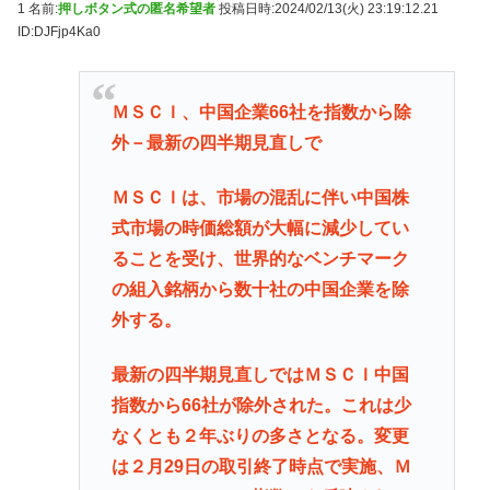
1 名前:
押しボタン式の匿名希望者
投稿日時:2024/02/13(火) 23:19:12.21
ID:DJFjp4Ka0
ＭＳＣＩ、中国企業66社を指数から除
外－最新の四半期見直しで
ＭＳＣＩは、市場の混乱に伴い中国株
式市場の時価総額が大幅に減少してい
ることを受け、世界的なベンチマーク
の組入銘柄から数十社の中国企業を除
外する。
最新の四半期見直しではＭＳＣＩ中国
指数から66社が除外された。これは少
なくとも２年ぶりの多さとなる。変更
は２月29日の取引終了時点で実施、Ｍ