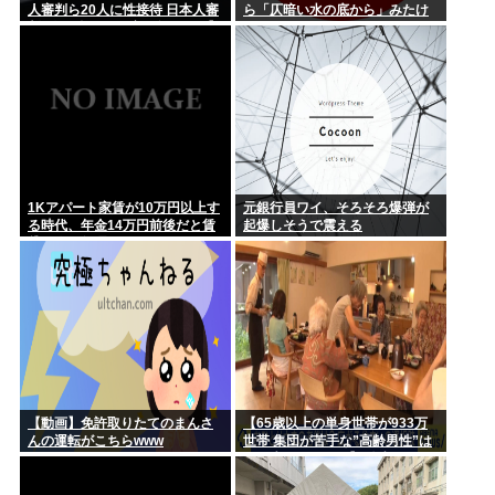
人審判ら20人に性接待 日本人審
ら「仄暗い水の底から」みたけ
判2人も含む…一度も負けなし】
ど
韓国でサッカーファンや国民か
ら怒りと失望の声
1Kアパート家賃が10万円以上す
元銀行員ワイ、そろそろ爆弾が
る時代、年金14万円前後だと賃
起爆しそうで震える
貸の人は無理じゃね？
【動画】免許取りたてのまんさ
【65歳以上の単身世帯が933万
んの運転がこちらwww
世帯 集団が苦手な”高齢男性”は
どう生きていく？】孤独死のリ
スクも…専門家 「8日以上見つ
からないのも圧倒的に男性」