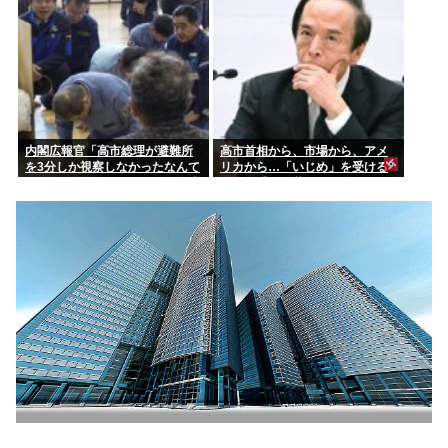
内閣広報官「高市総理が避難所
高市首相から、市場から、アメ
を3分しか視察しなかったなんて
リカから…「いじめ」を受ける
デマ！50分いたぞ 」 →しかし事
日銀が「四面楚歌」を脱する
実上の視察は数分で正解
「たった1つの正しい方法」とは
何か