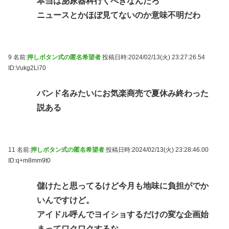
本当は泌尿器科行くべきなんだろ
ニュースとかほぼ見てないのか意味不明だわ
9 名前:
押しボタン式の匿名希望者
投稿日時:2024/02/13(火) 23:27:26.54
ID:Vukg2Li70
バンド名みたいにお気楽商売で夏休み終わった
説ある
11 名前:
押しボタン式の匿名希望者
投稿日時:2024/02/13(火) 23:28:46.00
ID:q+m8mm9t0
儲けたと思ってるけど今月も地味に負担がでか
いんですけど。
アイドル呼んでヨイショするだけの変な企画始
まってワクワクするな