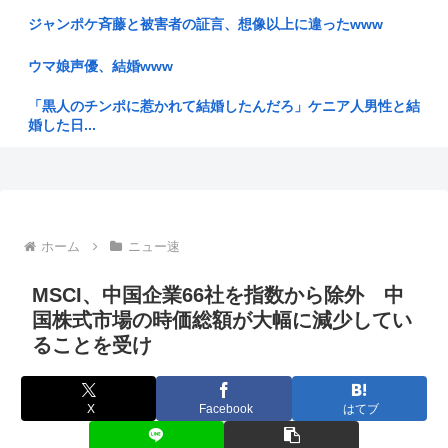
高市首相から、市場から、アメリカから…「いじめ」を受ける
日銀が「...
ジャンポケ斉藤と被害者の証言、想像以上に違ったwww
【衝撃】ヒコロヒーさんがコンビニの割引おにぎりを〝絶対買
ウマ娘声優、結婚www
わない〟...
「黒人のチンポに惹かれて結婚したんだろ」ケニア人男性と結
海外の一番手Vグループ支配が「現地勢の自滅」によって一層
婚した日...
深刻化し...
彼女があまりにできないからイオンモールで通りすがりの女性
【厚生年金 平均15万円の厳しさ】月20万円以上はわずか1.8
に連絡先...
割...
暇空の親友なる、女インフルエンサーに粘着してストッキング
ドパガキ・Z世代のせいで廃れてきた文化
について...
ホーム
ニュー速
【れ】奥田ふみよ議員❤‍ いのちの党「政治っていうのは、子
エアコン無しワイ、死の危険
MSCI、中国企業66社を指数から除外 中
どもた...
国株式市場の時価総額が大幅に減少してい
「中古」は止めておいたほうがいいもの
【政府】高市総理「物価上昇を上回る賃上げを日本に定着させ
ることを受け
る」 国...
BYD社長「ラッコの開発に『大手から日本人の技術者を引き
抜いた』...
【悲報】ロシア、じわじわと逝き始める
X
Facebook
はてブ
日傘バカ女は4ね
日本の国旗って世界一シンプルなのに分かりやすくて見た目も