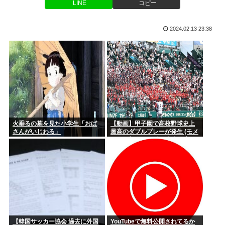
LINE
コピー
いいよな
推し活中国人集団22人、タイ空港の搭乗口でチケット提示に
応じず俳...
【最近】俺がAmazonで買ってよかったものおしえる
2024.02.13 23:38
伊集院光「カレーにじゃがいもはいらない」
経験人数は夫・1人だけ。制服の似合う美少女が…
俺が買うか悩んでる靴正直に評価してくれ
メーカー「消費税7%安くなるならその分値上げしたろw」こ
れどうす...
火垂るの墓を見た小学生「おば
【動画】甲子園で高校野球史上
さんがいじわる」
最高のダブルプレーが発生 (モメ
経営者「消費税が1%になっても値下げはしない、差額は懐に
ンらの想像の25倍は史上最高)こ
入れる」
れもうプロ野球超えてるだろ…
NHK性加害事案、国会で追及へ 8月中に総務委員会が閉会中審
査も
【視聴率】ゴールデン帯でテレ東がフジを上回る トップはテ
レ朝
【韓国サッカー協会 過去に外国
YouTubeで無料公開されてるか
高速道路で子豚が見つかる