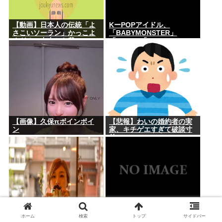
【動画】日本人の伝統「よ
KーPOPアイドル、
さこいソーラン」かっこよ
「BABYMONSTER」
すぎる。古来から我々の
「ILLIT」「RESCENE」の
DNAに刻まれた踊り
三国志時代に突入！
【画像】久保πボインボイ
【悲報】わいの婚約者の実
ン
家、キチゲエすぎて破談寸
前
ホーム
検索
トップ
サイドバー
人んちで宅飲みワイ「ゴム
【緊急高市速報】ガス警報