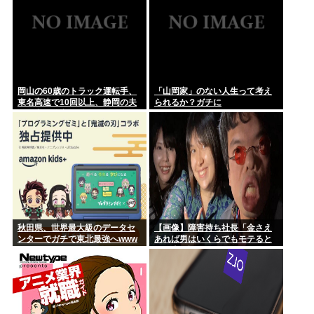
岡山の60歳のトラック運転手、
「山岡家」のない人生って考え
東名高速で10回以上、静岡の夫
られるか？ガチに
婦の車に追突
秋田県、世界最大級のデータセ
【画像】障害持ち社長「金さえ
ンターでガチで東北最強へwww
あれば男はいくらでもモテると
いう事を証明してる」