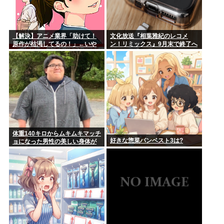
【解決】アニメ業界「助けて！
文化放送『相葉雅紀のレコメ
原作が枯渇してるの！」←いや
ン！リミックス』9月末で終了へ
既存作品の2期やったら良いよ
25年の歴史に幕
ね？
体重140キロからムキムキマッチ
好きな惣菜パンベスト3は?
ョになった男性の美しい身体が
コチラ！！！