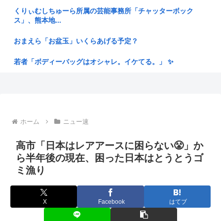
くりぃむしちゅーら所属の芸能事務所「チャッターボック
【衝撃】トラックの運ちゃん御用達ターミナル食堂のオムライ
ス」、熊本地...
スが強す...
おまえら「お盆玉」いくらあげる予定？
【熱波】ドイツ、暑すぎて１ヶ月で９６００人死亡
若者「ボディーバッグはオシャレ。イケてる。」 ✨
【高知県】違法にとれたクロマグロを「配っている」と通報⋯
採捕停止...
【動画】チー牛、リア凸される
姑「子供いないんだから月2万くらい出せるでしょ」私「え？
【スクリプト負けてて草w】「色々勉強した結果、理系以外は
将来のた...
エラー品...
ホーム
ニュー速
カンニング竹山、消費税減税失敗→増税の流れ想像「次誰が総
奈須きのこさん、円形脱毛症になっていた…
理やりた...
高市「日本はレアアースに困らない😤」か
ウイスキーを冷凍庫に入れると凍る
「ベトナム人5人が高齢女性救出」報道にSNS「ウソ」投稿相
ら半年後の現在、困った日本はとうとうゴ
次ぐ→...
ミ漁り
佐藤二朗、妻とのハグを報告「君と生きてきて、本当に良かっ
た」「文...
【沖縄】ジャングリア沖縄が「ロイヤルチケット」発売、アト
ラクショ...
とりわさを食べて車椅子生活になった医師「ギラン・バレー症
X
Facebook
はてブ
候群にな...
ミュージシャン「タトゥー入れると日本人受けは悪いけど海外