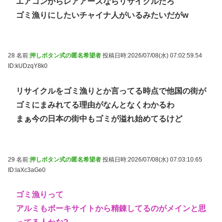
エアコンからレアアースならリサイクルだろ
ゴミ漁りにしたいチャイナ人がいるみたいだがw
28 名前:
押しボタン式の匿名希望者
投稿日時:2026/07/08(水) 07:02:59.54
ID:kUDzqY8k0
リサイクルをゴミ漁りとか言ってる時点で他国の街が
ゴミにまみれてる理由がなんとなくわかるわ
まぁ今の日本の街中もゴミが溢れ始めてるけど
29 名前:
押しボタン式の匿名希望者
投稿日時:2026/07/08(水) 07:03:10.65
ID:laXc3aGe0
ゴミ漁りって
アルミもボーキサイトから精錬してるのがメインと思