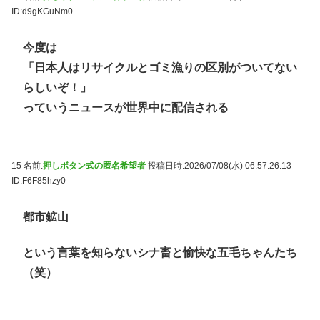
ID:d9gKGuNm0
今度は
「日本人はリサイクルとゴミ漁りの区別がついてない
らしいぞ！」
っていうニュースが世界中に配信される
15 名前:
押しボタン式の匿名希望者
投稿日時:2026/07/08(水) 06:57:26.13
ID:F6F85hzy0
都市鉱山
という言葉を知らないシナ畜と愉快な五毛ちゃんたち
（笑）