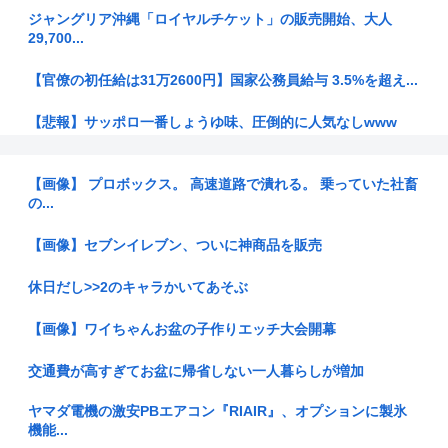
ジャングリア沖縄「ロイヤルチケット」の販売開始、大人
29,700...
【官僚の初任給は31万2600円】国家公務員給与 3.5%を超え...
【悲報】サッポロ一番しょうゆ味、圧倒的に人気なしwww
【悲報】熊本県知事、報道陣土足取材にマジギレ「遺族や被災
者から強...
【画像】 プロボックス。 高速道路で潰れる。 乗っていた社畜
の...
台湾メディア「態度の悪い日本の店員を黙らせる方法」
【画像】セブンイレブン、ついに神商品を販売
【速報】ダウンタウン浜田さん、差別発言と受け取られる一言
で炎上w...
休日だし>>2のキャラかいてあそぶ
【画像】JKダンス部、部員の８割が巨乳のムホホ部だった
【画像】ワイちゃんお盆の子作りエッチ大会開幕
www
交通費が高すぎてお盆に帰省しない一人暮らしが増加
高市早苗、また経歴にウソが判明
ヤマダ電機の激安PBエアコン『RIAIR』、オプションに製氷
GACKTや小沢仁志に「セリフが聞き取れない」 日本語作品を
機能...
字幕...