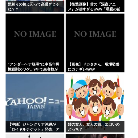
髭剃りの替え刃って高過ぎじゃ
【衝撃画像】昔の『深夜アニ
ね？？
メ』が凄すぎるwww「母親の前
でギリギリ見れる深夜アニメ」
がこちら…この名作アニメは…
“アンダーヘア脱毛”に中高年男
【画像】ドカタさん、現場監督
性殺到のワケ…9年で患者数が
にガチギレwww
200倍以上
【沖縄】ジャングリア沖縄が
姉の友人、友人の姉、エ口いの
「ロイヤルチケット」発売、ア
どっち？
トラクションの優先案内などの