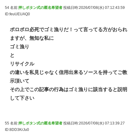
54 名前:
押しボタン式の匿名希望者
投稿日時:2026/07/08(水) 07:12:43.59
ID:feuUEUAQ0
ポロポロ必死でゴミ漁りだ！って言ってる方がおられ
ますが、無知な私に
ゴミ漁り
と
リサイクル
の違いを私見じゃなく信用出来るソースを持ってご教
示頂いて
その上でこの記事の行為はゴミ漁りに該当すると説明
して下さい
55 名前:
押しボタン式の匿名希望者
投稿日時:2026/07/08(水) 07:13:39.27
ID:8DD3KrJu0