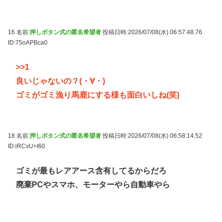
16 名前:
押しボタン式の匿名希望者
投稿日時:2026/07/08(水) 06:57:48.76
ID:75oAPBca0
>>1
良いじゃないの？(⁠・⁠∀⁠・⁠)
ゴミがゴミ漁り馬鹿にする様も面白いしね(⁠笑)
18 名前:
押しボタン式の匿名希望者
投稿日時:2026/07/08(水) 06:58:14.52
ID:iRCvU+I60
ゴミが最もレアアース含有してるからだろ
廃棄PCやスマホ、モーターやら自動車やら