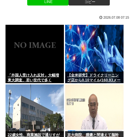
では『C...
LINE
コピー
【覇権】ホロライブドリームス、セルラン1位に返り咲く
WIWIWI...
イオン爆発時「これ、死者4桁行くぞ…」「日本史上最大の事
2026.07.08 07:15
故になる...
ごめん、ワンルーム住んでる奴って女呼んだときにウ●コのブ
リブリ音...
幼女戦記とかいうアニメ、すごいことになる
AI「お前さあ〜w」ぼく「…敬語使え 」AI「了解しました。
とこ...
明日からお盆休みだけどみんなどこ行く予定か決めた？ ‍♂ ☀
交通系カードで改札通って改札内のショップ利用してまた改札
「外国人受け入れ反対」大幅増
【全米研究】ドライクリーニン
出ようと...
東大調査、若い世代で多く
グ店から0.10マイル(160.93メー
トル)以内に住んでいる人は、
4~5マイル離れた場所に住んでい
松本人志が企画・プロデュース「ドキュメンタル」が米国で初
る人に比べて、歩行障害を伴う
制作決定...
パーキンソン病になる確率が
23%高い
佐藤二朗（さとじろ）、完全勝利www
ワイ、金無し、女無し、髪無し、身長無し、知能無し、友達無
し、若さ...
22歳女性、商業施設で通りすが
京大病院、腫瘍と間違えて脳幹