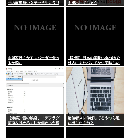
りの面識無い女子中学生にラリ
を摘出してしまう
クリミア半島に入る道路が地獄絵図
アットして逮捕される
山岡家行くかモスバーガー食べ
【訃報】日本の美味い食べ物で
るか悩む
外人にまだバレてない美味しい
日本の食べ物www
【爆笑】昔の娯楽、「デフラグ
配信者スレ伸ばしてるやつら追
画面を眺める」しか無かった模
い出したくね？
様www