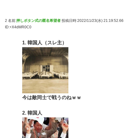
2 名前:
押しボタン式の匿名希望者
投稿日時:2022/11/23(水) 21:19:52.66
ID:+X4dMR0C0
1. 韓国人（スレ主）
今は敵同士で戦うのねｗｗ
2. 韓国人