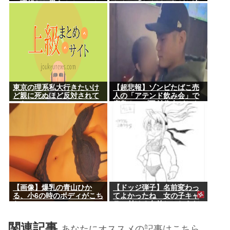
の理想だと思う！！」⇒！
ちん」「ちんぽ」などと連
呼する不審な音声が大音量
で流れる 犯人は不明
東京の理系私大行きたいけ
【超悲報】ゾンビたばこ売
ど親に死ぬほど反対されて
人の「アテンド飲み会」で
つらい
広島カープ田村俊介がセク
シー女優と寸止めキスｗｗ
ｗ
【画像】爆乳の青山ひか
【ドッジ弾子】名前変わっ
る、小6の時のボディがこち
てよかったね 女の子キャ
らwww
ラに付ける名前じゃねえだ
ろ…
関連記事
あなたにオススメの記事はこちら