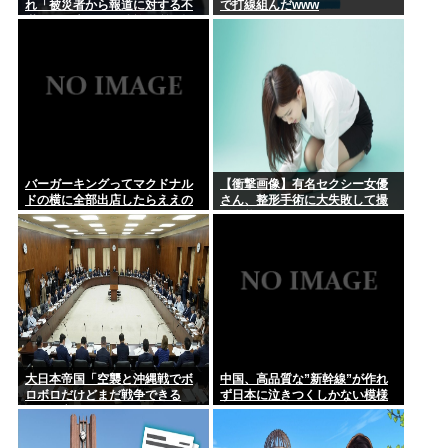
れ「被災者から報道に対する不
で打線組んだwww
満が県に来てる、遺族の所に押
しかけたりすんじゃねーよ」
バーガーキングってマクドナル
【衝撃画像】有名セクシー女優
ドの横に全部出店したらええの
さん、整形手術に大失敗して撮
にな
影不能に⇒！！
大日本帝国「空襲と沖縄戦でボ
中国、高品質な”新幹線”が作れ
ロボロだけどまだ戦争できる
ず日本に泣きつくしかない模様
ぞ！」言うほどか？
www