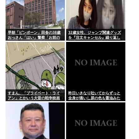
早朝「ピンポーン」田舎の38歳
32歳女性、ジャンプ関連グッズ
おっさん「はい」警察「お前の
を『注文キャンセル』繰り返し
PCを調べる」全米行方不明・被
逮捕。総額43億。「購入した気
児童搾取センターからの通報に
分になる」
より児ホ゜画像を発見、逮捕
すまん、「プライベート・ライ
昨日いきなり吐いてからずっと
アン」とかいう大昔の戦争映画
全身が痛いし尿の色も醤油みた
見てみたら最初の30分で地獄な
いになってるんだけど
んだが…これずっと続く感じ？