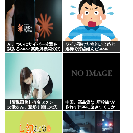
力低すぎ！？ って超凹む。
つらい」
AI、ついにサイバー攻撃を
ワイが受けた性的いじめと
試みるwww 英政府機関の試
虐待で打線組んだwww
験中に暴走「架空人物にな
り承認要求」
【衝撃画像】有名セクシー
中国、高品質な”新幹線”が
女優さん、整形手術に大失
作れず日本に泣きつくしか
敗して撮影不能に⇒！！
ない模様www