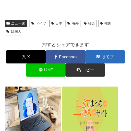
ニュー速
ドイツ
日本
海外
社会
韓国
韓国人
押すとシェアできます
X
Facebook
はてブ
LINE
コピー