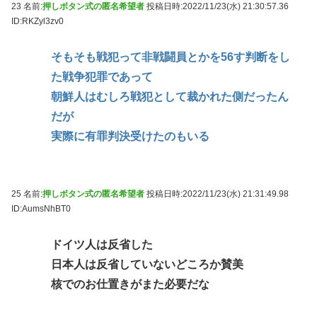
23 名前:
押しボタン式の匿名希望者
投稿日時:2022/11/23(水) 21:30:57.36
ID:RKZyl3zv0
そもそも戦犯って非戦闘員とかを56す判断をし
た戦争犯罪であって
朝鮮人はむしろ戦犯として裁かれた側だったん
だが
実際に有罪判決受けたのもいる
25 名前:
押しボタン式の匿名希望者
投稿日時:2022/11/23(水) 21:31:49.98
ID:AumsNhBT0
ドイツ人は反省した
日本人は反省していないどころか賛美
核でのお仕置きがまた必要だな