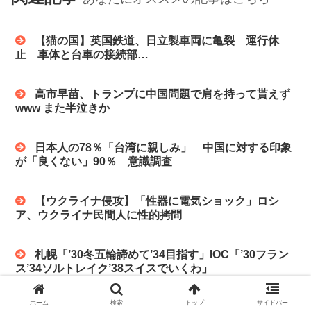
【猫の国】英国鉄道、日立製車両に亀裂 運行休
止 車体と台車の接続部…
高市早苗、トランプに中国問題で肩を持って貰えず
www また半泣きか
日本人の78％「台湾に親しみ」 中国に対する印象
が「良くない」90％ 意識調査
【ウクライナ侵攻】「性器に電気ショック」ロシ
ア、ウクライナ民間人に性的拷問
札幌「’30冬五輪諦めて’34目指す」IOC「’30フラン
ス’34ソルトレイク’38スイスでいくわ」
ホーム
検索
トップ
サイドバー
日本のアニメが「中国で負ける日」が来る。「天才