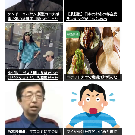
ケンドーコバヤシ 新型コロナ感
【最新版】日本の都市の都会度
染で謎の後遺症「聞いたことな
ランキングがこちらwww
い。調べても出てこない」
Netflix「ガス人間」見終わった
ロケットナウで唐揚げ丼頼んだ
けどツッコミどころ満載だった
な…
熊本県知事、マスコミにマジ切
ワイが受けた性的いじめと虐待