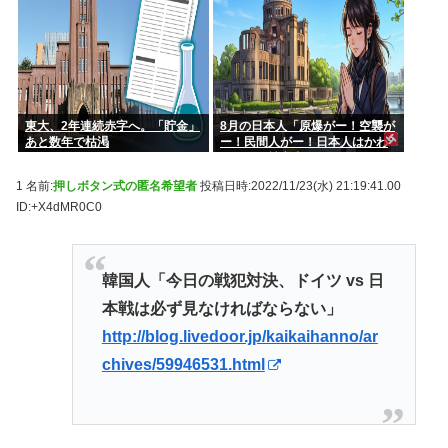
東大、2年連続赤字へ。「貯金」
8月の日本人「原爆がー！空襲が
あと数年で枯渇
ー！民間人がー！日本人はかわ
いそうな被害者！」→いやおま
えらは加害者だろごまかすな
1 名前:
押しボタン式の匿名希望者
投稿日時:2022/11/23(水) 21:19:41.00
www
ID:+X4dMR0C0
韓国人「今日の戦犯対決、ドイツ vs 日
本戦は必ず見なければならない」
http://blog.livedoor.jp/kaikaihanno/ar
chives/59946531.html