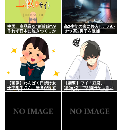
中国、高品質な”新幹線”が
高2生徒の家に侵入し、わい
作れず日本に泣きつくしか
せつ 高2男子を逮捕
ない模様www
【画像】わんぱく日焼け女
【衝撃】ワイ「豆腐、
子中学生さん、発育が良す
150g×2丁で250円か…高い
ぎて「女」になってしまう
けど美味そうだし一丁買っ
ｗｗｗ
てみるか！」→結果
www(※画像あり)