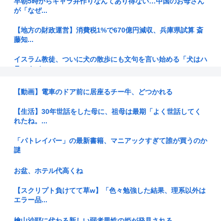
早朝5時からキャラ弁作りなんてあり得ない…中国のお母さん
が「なぜ...
【地方の財政運営】消費税1%で670億円減収、兵庫県試算 斎
藤知...
イスラム教徒、ついに犬の散歩にも文句を言い始める「犬はハ
ラーム（...
なぜアメリカ人は原爆を落としたのか
【動画】電車のドア前に居座るチー牛、どつかれる
千の英雄と失われた王国をお前らとやりたい
【生活】30年世話をした母に、祖母は最期「よく世話してく
れたね。...
【衝撃】マツダ、CX-5がバカ売れで黒字転換www(※画像あ
り)
「パトレイバー」の最新書籍、マニアックすぎて誰が買うのか
謎
日本の1人当たりGDPが過去最低順位更新！また韓国との差が
広がり...
お盆、ホテル代高くね
竹田平民陛下が子供たちに「なぜ愛子さまが天皇になれないの
【スクリプト負けてて草w】「色々勉強した結果、理系以外は
か」をわ...
エラー品...
【悲報】ラーメンおぢ、青く変色した『にんにく』が出てきて
檜山沙耶に代わる新しい弱者男性の姫が発見される