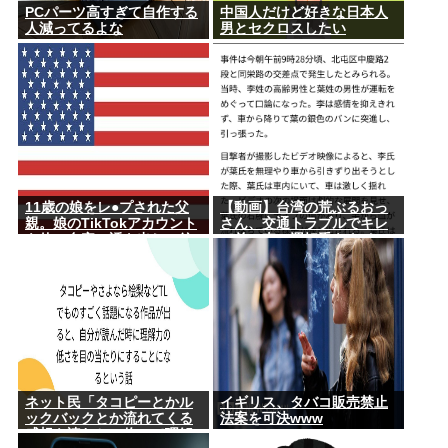
PCパーツ高すぎて自作する
中国人だけど好きな日本人
人減ってるよな
男とセクロスしたい
11歳の娘をレ●プされた父
【動画】台湾の荒ぶるおっ
親。娘のTikTokアカウント
さん、交通トラブルでキレ
を使い自宅に誘き出し、銃
て前の車の運転手をナイフ
撃で天誅！
で斬りつけるも壮絶な返り
討ちにあう
ネット民「タコピーとかル
イギリス、タバコ販売禁止
ックバックとか流れてくる
法案を可決www
感想を読むと、俺って理解