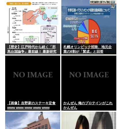
【歴史】江戸時代から続く「邪
札幌オリンピック招致、地元企
馬台国論争」最前線！ 最新研究
業の8割が「賛成」と回答
で見えてきた「卑弥呼の国」の
有力説
【画像】吉野家のステーキ定食
かんぜん 俺のプロテインがこれ
www www www www www
かんぜん