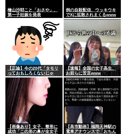
檜山沙耶こと「おさや」、
例の自殺配信、ウッキウキ
第一子妊娠を発表
でXに拡散されまくるwww
【正論】今の20代「タモリ
【速報】全国の女子高生、
っておもしろくないじゃ
お前らに苦言www
ん。笑ったことないんだけ
ど、なにがすごいの？」
【画像あり】女子、整形に
【高市動画】福岡天神駅の
成功「この形の鼻が全女子
電車アナウンスで「おちん