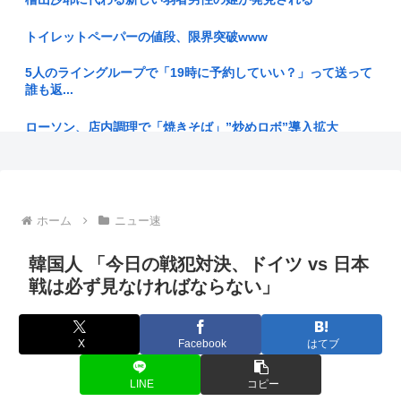
ブチギレ...
トイレットペーパーの値段、限界突破www
【週販】Switch2『30,606台』PS5『10,107台』...
5人のライングループで「19時に予約していい？」って送って
真面目じゃないのがかっこいい、素直に従うのはかっこ悪いと
誰も返...
思い込ん...
ローソン、店内調理で「焼きそば」”炒めロボ”導入拡大
日本人の人口が42年ぶり1億2千万人割れ…91万人減の1億
197...
「ガンダムW」 一人クソダサい機体がいるよな
ジャンポケ齋藤のフェラ疑惑に適当な判決はなんだと思う？
48歳で貯金160万て普通？
ホーム
ニュー速
【旅行】エジプトで自撮りしていたら、ガイドが「撮ります
【プロレス】長州小力 西口DXプロレス8月大会でリング復帰
よ！」→ノ...
対戦...
韓国人 「今日の戦犯対決、ドイツ vs 日本
【試合結果】ヤクルト0-5中日 完封負けで7連敗…増居が6回
戦は必ず見なければならない」
元フジTV渡邉渚「悪いのは全部中居正広！」
無失...
【乞食速報】今年の新米価格 5キロで1100円くらいになる
生活保護を打ち切られたニート（32）「今から全員ぶっ殺し
X
Facebook
はてブ
に行って...
あーしJKだけど身長172あるwww
LINE
コピー
なぜフランス人はこれほど日本が好きなのか? 中国ネット「中