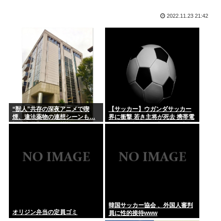
国人も...
ももち、かつて中居くんに「いいべ」と思われていた
2022.11.23 21:42
「ずいぶん優雅」茂木敏充外相 熊本の被災地が過酷生活のな
彼女の実家でご飯頂いたんだがすき焼きの肉が鶏肉だった
か…外遊...
腕時計、激臭！！！
【悲報】ハズレのフードコートに必ずある店
「人妻」←これの良さがガチで理解できないんだが…
美輪明宏さんの戒名、「紫雲院芳心唱永日宏居士」になる
数年しまっておいたマキタのバッテリー（新品）を充電しよう
“獣人”共存の深夜アニメで喫
【サッカー】ウガンダサッカー
としたら...
煙、違法薬物の連想シーンも…
界に衝撃 若き主将が死去 携帯電
視聴者批判でBPO議論
話強盗に抵抗した末に石で滅多
打ち… 国民が怒り「リーダーを
後藤真希さん(41)エチエチ
失った」
NISA民、『オルカン』『S&P500』『NASDAQ100』し...
円は年末149円に 協調介入に加え日銀早期利上げ想定
韓国サッカー協会 、外国人審判
オリジン弁当の定員ゴミ
員に性的接待www