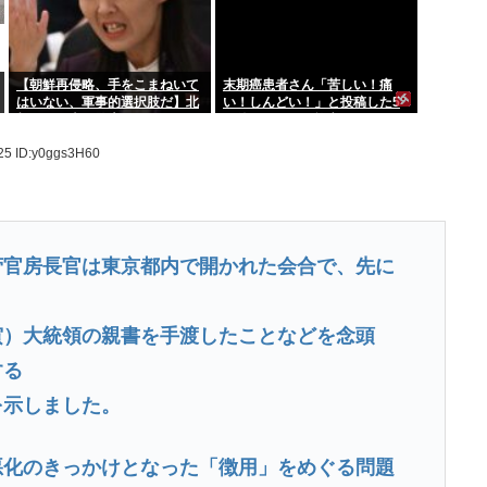
【朝鮮再侵略、手をこまねいて
末期癌患者さん「苦しい！痛
はいない、軍事的選択肢だ】北
い！しんどい！」と投稿した5
朝鮮が日本に警告
日後に穏やかに旅立つ
.25
ID:y0ggs3H60
菅官房長官は東京都内で開かれた会合で、先に
寅）大統領の親書を手渡したことなどを念頭
する
を示しました。
悪化のきっかけとなった「徴用」をめぐる問題