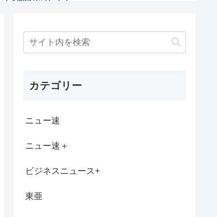
間
、ババア（母親）の昼飯が手抜きすぎてキレ...
、二人殺したクルド人より罰が重くて炎上w...
カテゴリー
だが
なくなる
ニュー速
に行ったけど父親がぐったいしててこわい要...
ニュー速＋
くる時に乗ってそうなもの
ビジネスニュース+
合わせするんだけど事前に床下見ておきたい...
東亜
な1日を公開