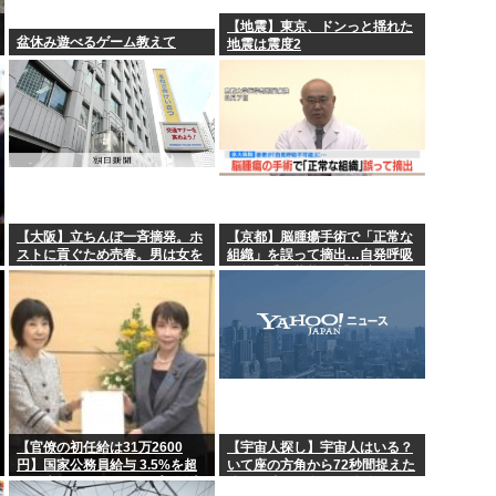
円も落としてし...
BMWオーナー、激怒。2,
【地震】東京、ドンっと揺れた
盆休み遊べるゲーム教えて
地震は震度2
ーンで抜いてる...
ネット銀の住宅ローン変動
てよ」夫「必要...
高市早苗首相の熊本地震視
「人手不足」ではなく「低
」「腹でけーｗ...
【ジャニーズ】光GENJI、
【大阪】立ちんぼ一斉摘発。ホ
【京都】脳腫瘍手術で「正常な
ストに貢ぐため売春。男は女を
組織」を誤って摘出…自発呼吸
口説き落とせば自分はキレイな
不能の重篤状態に 「腫瘍でな
体のまま大金稼げるイージーモ
い」結果出ても”勘違い”で摘出
ード
継続 通常の生活送っていた患者
が手足も動かず 京大病院
【官僚の初任給は31万2600
【宇宙人探し】宇宙人はいる？
円】国家公務員給与 3.5%を超
いて座の方角から72秒間捉えた
える大幅なベースアップを勧告
強い電波、50年間正体分からぬ