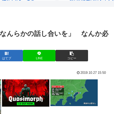
毒 男女14...
人生で1番ワクワクした瞬
「協力的でなか...
嫌儲やってる中学生やけど
なんらかの話し合いを」 なんか必
いせつ画像デ...
元ジャンポケ斎藤メンバー
コンビニ店内や...
夏休み全く面白くないん
スーパーで衝撃...
フォント、値上げで使え
はてブ
LINE
コピー
「これまでにな...
在留カードの更新しに入管
2019.10.27 15:50
ではないか」
安倍晋三がお盆で帰って
した時間「10...
今度リフォーム業者と打ち
者』の立場を政...
にじさんじvtuber、過酷