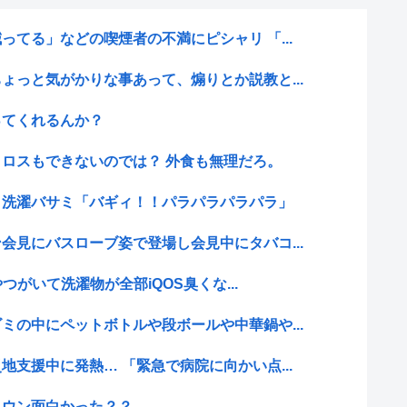
ってる」などの喫煙者の不満にピシャリ 「...
ょっと気がかりな事あって、煽りとか説教と...
ってくれるんか？
ロスもできないのでは？ 外食も無理だろ。
、洗濯バサミ「バギィ！！パラパラパラパラ」
会見にバスローブ姿で登場し会見中にタバコ...
やつがいて洗濯物が全部iQOS臭くな...
ミの中にペットボトルや段ボールや中華鍋や...
地支援中に発熱… 「緊急で病院に向かい点...
タウン面白かった？？