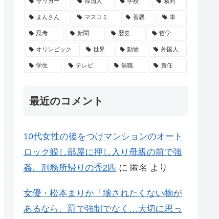
サッカー
韓国人
学校
裁判
まんさん
マスコミ
善悪
車
思考
新聞
歴史
哲学
オリンピック
世界
動物
外国人
学生
テレビ
無職
責任
最近のコメント
10代女性の後をつけマンションのオート
ロック躱し部屋に押し入り母親の前で強
姦。刑務所帰りの禿2匹
に
匿名
より
女優・松本まりか「壊されたくない物が
あるなら、罰で強制でなく…大切に思っ