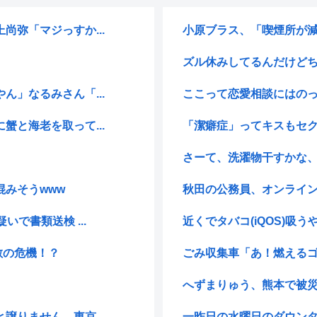
弥「マジっすか...
小原ブラス、「喫煙所が減
ズル休みしてるんだけどち
」なるみさん「...
ここって恋愛相談にはの
と海老を取って...
「潔癖症」ってキスもセク
さーて、洗濯物干すかな
みそうwww
秋田の公務員、オンライン
で書類送検 ...
近くでタバコ(iQOS)吸う
散の危機！？
ごみ収集車「あ！燃えるゴ
へずまりゅう、熊本で被災
りません。東京...
一昨日の水曜日のダウン