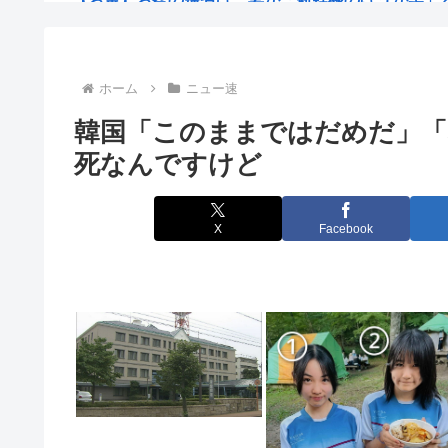
【兵庫】ドン・キホーテ露店「うなぎのかば焼き」で食中
【財務省】エース級の財務官僚が異例転出へ 官邸幹部
ホーム
ニュー速
韓国「このままではだめだ」「
【三重県警】小学校講師の男を逮捕 18歳未満女児のわ
死なんですけど
【北九州市】「女性が着用している下着を見たかった」
【中国SNS】床に落ちた魚の切り身を店員が…日本の
X
Facebook
【漁業】今年のサンマは少なく小さい 国の研究機関は
中国人「中国アニメはすでに日本アニメを超えたの
【熊本地震】高市がサクラじゃない一般人被災者に面会
「日本の右派勢力は国際的な同情を得ようと『核の被害