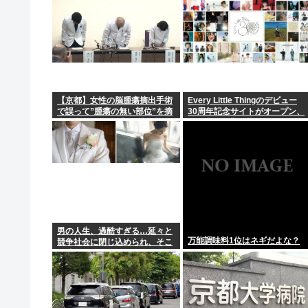
店行けよ」
【京都】女性の脳腫瘍摘出手術
Every Little Thingのデビュー
で誤って”腫瘍の無い部位”を摘
30周年記念サイトがオープン、
出 脳幹など損傷受け”植物状
思い出の楽曲を募集
態”に 京大病院
男の人生、過酷すぎる…延々と
万能調味料1位はネギだよな？
競争社会に閉じ込められ、そこ
で勝たないと嫁すらゲットでき
ない。負け組になったら一生独
身の模様