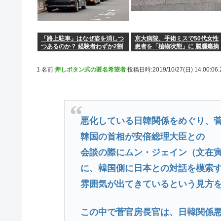
「路上駐車」はなぜ姿を消しつ
京大病院、手術ミスで50代女性
つあるのか？ 経験者わずか2割
患者を「植物状態」に 脳腫瘍摘
という衝撃!「昔は普通だった光
出手術で腫瘍の無い部位を摘出
景」が変わり始めた理由とは
してしまう
1 名前:
押しボタン式の匿名希望者
投稿日時:2019/10/27(日) 14:00:06
悪化している日韓関係をめぐり、
韓国の首相が安倍総理大臣との
会談の際にムン・ジェイン（文在
に、韓国側に日本との対話を模索
雰囲気が出てきているという見方
この中で菅官房長官は、日韓関係