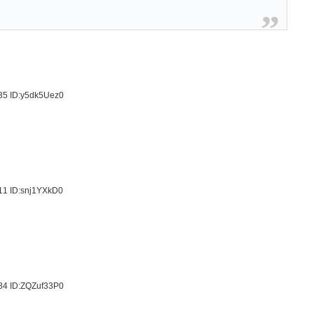
.35
ID:y5dk5Uez0
.11
ID:snj1YXkD0
.84
ID:ZQZuf33P0