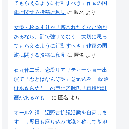
てもらえるように行動すべき」作家の国
旗に関する投稿に私見
に
匿名
より
女優・松本まりか「壊されたくない物が
あるなら、罰で強制でなく…大切に思っ
てもらえるように行動すべき」作家の国
旗に関する投稿に私見
に
匿名
より
石丸伸二氏、恋愛リアリティーショー出
演で「恋とはなんぞや」意気込み 「政治
はあきらめた」の声に乙武氏「再挑戦計
画があるかも」
に
匿名
より
オール沖縄「辺野古抗議活動を自粛しま
す」→翌日も座り込み抗議と称して基地