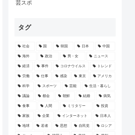
000万円超の高級車を買ったのに、車内...
芸スポ
金利、日銀を上回る引き上げ続出www
タグ
察PV、芸人にバカにされる「北朝鮮の記録...
賃金不足」だった 社員に見限られて次々と...
社会
国
韓国
日本
中国
サブスク&DL配信が解禁 デビュー3...
海外
政治
男・女
ニュース
経済
事件
コロナウイルス
トレンド
労働
仕事
感染
東京
アメリカ
科学
スポーツ
芸能
生活・暮らし
議論
都会
朝鮮
結婚
病気
食事
人間
ミリタリー
投資
家族
企業
インターネット
日本人
地球
若者
思想
自民党
ロシア