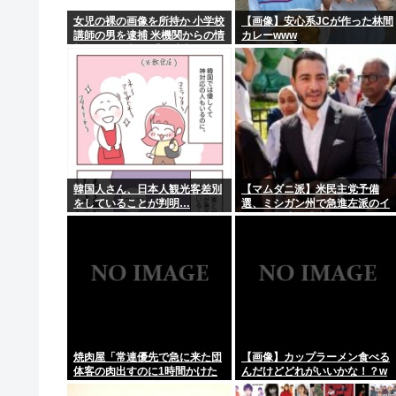
【悲報】名探偵プリキュアさん、前作から売上を10億
女児の裸の画像を所持か 小学校
【画像】安心系JCが作った林間
講師の男を逮捕 米機関からの情
カレーwww
【悲報】30代の男、ほぼもれなく彼岸島のこのエロシ
報提供で発覚 三重・津市
アルコール依存症の夫が大暴れ。私「休肝日くらい作っ
れいわ新選組が「いのちの党」に党名変更
周囲の人「おい見ろよ…」「一人で来てんのかな…？ｗ
韓国人さん、日本人観光客差別
【マムダニ派】米民主党予備
をしていることが判明…
選、ミシガン州で急進左派のイ
スラム教徒が勝利
焼肉屋「常連優先で急に来た団
【画像】カップラーメン食べる
体客の肉出すのに1時間かけた
んだけどどれがいいかな！？w
らキレられた。嫌ならチェーン