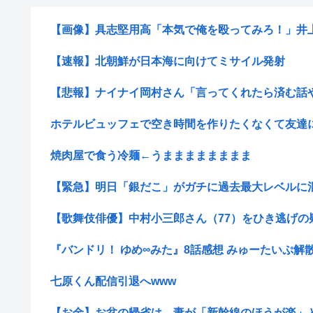
【画像】具志堅用高「本気で俺を殴ってみろ！」井上尚
【速報】北朝鮮が日本海に向けてミサイル発射
【悲報】ナイナイ岡村さん「言ってくれたら済む話やん
ホテルビュッフェで空き時間を作りたくなくて友達に蟹
焼肉屋で食う冷麺←うまままままままま
【緊急】明日「銀だこ」がガチに過去最大レベルに混
【歌舞伎俳優】中村小三郎さん（77）をひき逃げの疑い
『バンドリ！ ゆめ∞みた』8話感想 みゅーたいぷ解
七原くん配信引退へwww
【お金】お盆の帰省は、妻が「新幹線のほうが楽」と譲