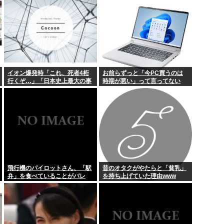
人事院 「局長らの待遇が民間企
「Wow！信号」…「合理的に考
業の役員などに比較して大幅に
えると、宇宙人からの信号の可
下回っている」
能性」
イオン爆発時「これ、死者4桁
お前らずっと「今PC買うのは
行くぞ…」「日本史上最大の事
時期が悪い」って言ってない
故になるだろ…」
か？
飛行機のパイロットさん、「駅
昔のオタクがやたらと「貧乳」
弁」を食べていることがバレ
を持ち上げていた理由www
る…