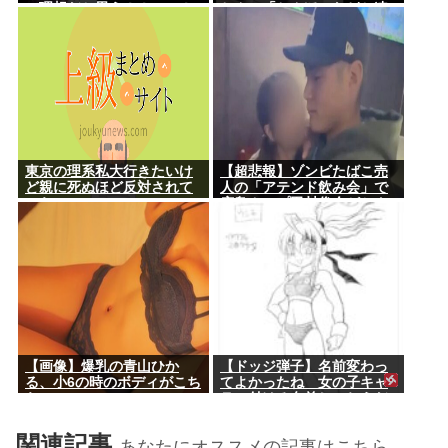
の理想だと思う！！」⇒！
ちん」「ちんぽ」などと連
呼する不審な音声が大音量
で流れる 犯人は不明
東京の理系私大行きたいけ
【超悲報】ゾンビたばこ売
ど親に死ぬほど反対されて
人の「アテンド飲み会」で
つらい
広島カープ田村俊介がセク
シー女優と寸止めキスｗｗ
ｗ
【画像】爆乳の青山ひか
【ドッジ弾子】名前変わっ
る、小6の時のボディがこち
てよかったね 女の子キャ
らwww
ラに付ける名前じゃねえだ
ろ…
関連記事
あなたにオススメの記事はこちら