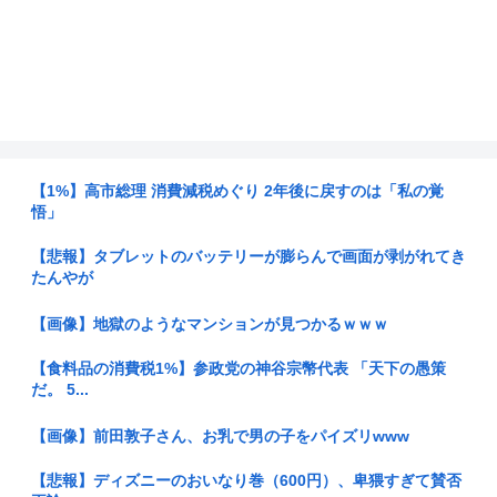
【1%】高市総理 消費減税めぐり 2年後に戻すのは「私の覚
悟」
【悲報】タブレットのバッテリーが膨らんで画面が剥がれてき
たんやが
【画像】地獄のようなマンションが見つかるｗｗｗ
【食料品の消費税1%】参政党の神谷宗幣代表 「天下の愚策
だ。 5...
【画像】前田敦子さん、お乳で男の子をパイズリwww
【悲報】ディズニーのおいなり巻（600円）、卑猥すぎて賛否