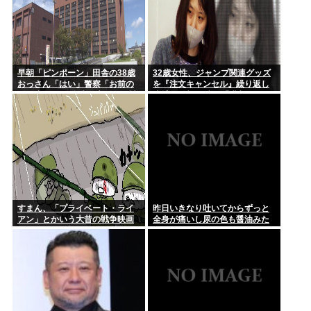
早朝「ピンポーン」田舎の38歳
32歳女性、ジャンプ関連グッズ
おっさん「はい」警察「お前の
を『注文キャンセル』繰り返し
PCを調べる」全米行方不明・被
逮捕。総額43億。「購入した気
児童搾取センターからの通報に
分になる」
より児ホ゜画像を発見、逮捕
すまん、「プライベート・ライ
昨日いきなり吐いてからずっと
アン」とかいう大昔の戦争映画
全身が痛いし尿の色も醤油みた
見てみたら最初の30分で地獄な
いになってるんだけど
んだが…これずっと続く感じ？