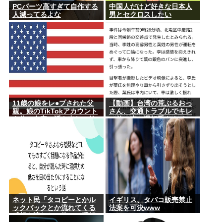
PCパーツ高すぎて自作する
中国人だけど好きな日本人
人減ってるよな
男とセクロスしたい
11歳の娘をレ●プされた父
【動画】台湾の荒ぶるおっ
親。娘のTikTokアカウント
さん、交通トラブルでキレ
を使い自宅に誘き出し、銃
て前の車の運転手をナイフ
撃で天誅！
で斬りつけるも壮絶な返り
討ちにあう
ネット民「タコピーとかル
イギリス、タバコ販売禁止
ックバックとか流れてくる
法案を可決www
感想を読むと、俺って理解