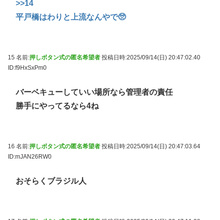
>>14
平戸橋はわりと上流なんやで🥺
15 名前:
押しボタン式の匿名希望者
投稿日時:2025/09/14(日) 20:47:02.40
ID:f9HxSxPm0
バーベキューしていい場所なら管理者の責任
勝手にやってるなら4ね
16 名前:
押しボタン式の匿名希望者
投稿日時:2025/09/14(日) 20:47:03.64
ID:mJAN26RW0
おそらくブラジル人