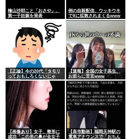
檜山沙耶こと「おさや」、
例の自殺配信、ウッキウキ
第一子妊娠を発表
でXに拡散されまくるwww
【正論】今の20代「タモリ
【速報】全国の女子高生、
っておもしろくないじゃ
お前らに苦言www
ん。笑ったことないんだけ
ど、なにがすごいの？」
【画像あり】女子、整形に
【高市動画】福岡天神駅の
成功「この形の鼻が全女子
電車アナウンスで「おちん