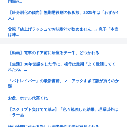
両論w...
【終身刑化の傾向】無期懲役刑の仮釈放、2025年は「わずか4
人」...
父親「値上げラッシュでお味噌汁が飲めません...」息子「本当
は味...
【動画】例の首吊り自殺配信、どんどん拡散されて終わる
www
【動画】電車のドア前に居座るチー牛、どつかれる
会社にいるアラサーの29歳の女がきもすぎる。
【生活】30年世話をした母に、祖母は最期「よく世話してく
れたね。...
日本人の人口が42年ぶり1億2千万人割れ…91万人減の1億
197...
「パトレイバー」の最新書籍、マニアックすぎて誰が買うのか
謎
BYD、地方を軽EVの主戦場に 給油所半減で揺らぐ「国民車」
に照...
お盆、ホテル代高くね
おっさん（38）と少女（16）の最高に尊い漫画、「おっさん
【スクリプト負けてて草w】「色々勉強した結果、理系以外は
はうぜ...
エラー品...
【悲報】日本車の原価、たったの30～90万円と判明…
檜山沙耶に代わる新しい弱者男性の姫が発見される