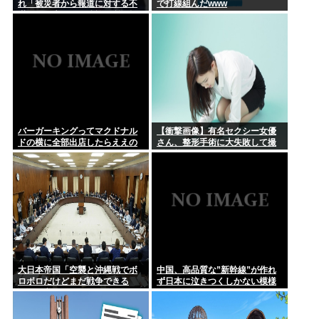
れ「被災者から報道に対する不
で打線組んだwww
満が県に来てる、遺族の所に押
しかけたりすんじゃねーよ」
バーガーキングってマクドナル
【衝撃画像】有名セクシー女優
ドの横に全部出店したらええの
さん、整形手術に大失敗して撮
にな
影不能に⇒！！
大日本帝国「空襲と沖縄戦でボ
中国、高品質な”新幹線”が作れ
ロボロだけどまだ戦争できる
ず日本に泣きつくしかない模様
ぞ！」言うほどか？
www