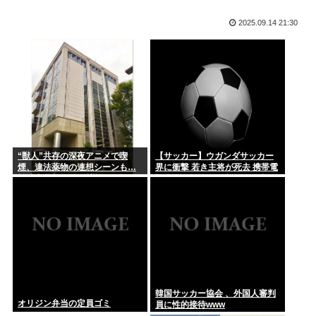
ももち、かつて中居くんに「いいべ」と思われていた
【JARO】角栓ニュルッ、歯茎グラグラ…”不快な広告”苦情が
2025.09.14 21:30
急増...
彼女の実家でご飯頂いたんだがすき焼きの肉が鶏肉だった
なぜアメリカ人は原爆を落としたのか
腕時計、激臭！！！
「人妻」←これの良さがガチで理解できないんだが…
美輪明宏さんの戒名、「紫雲院芳心唱永日宏居士」になる
数年しまっておいたマキタのバッテリー（新品）を充電しよう
“獣人”共存の深夜アニメで喫
【サッカー】ウガンダサッカー
としたら...
煙、違法薬物の連想シーンも…
界に衝撃 若き主将が死去 携帯電
視聴者批判でBPO議論
話強盗に抵抗した末に石で滅多
打ち… 国民が怒り「リーダーを
後藤真希さん(41)エチエチ
失った」
NISA民、『オルカン』『S&P500』『NASDAQ100』し...
円は年末149円に 協調介入に加え日銀早期利上げ想定
韓国サッカー協会 、外国人審判
オリジン弁当の定員ゴミ
員に性的接待www