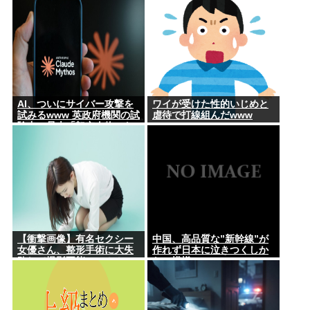
力低すぎ！？ って超凹む。
つらい」
AI、ついにサイバー攻撃を
ワイが受けた性的いじめと
試みるwww 英政府機関の試
虐待で打線組んだwww
験中に暴走「架空人物にな
り承認要求」
【衝撃画像】有名セクシー
中国、高品質な”新幹線”が
女優さん、整形手術に大失
作れず日本に泣きつくしか
敗して撮影不能に⇒！！
ない模様www