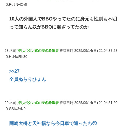
ID:Rg2NyICy0
10人の外国人でBBQやってたのに身元も性別も不明
って知らん奴がBBQに混ざってたのか
28 名前:
押しボタン式の匿名希望者
投稿日時:2025/09/14(日) 21:04:37.28
ID:HU4xtRh30
>>27
全員ぬらりひょん
29 名前:
押しボタン式の匿名希望者
投稿日時:2025/09/14(日) 21:04:51.20
ID:GSIw3viz0
岡崎大橋と天神橋なら今日車で通ったわ🥺