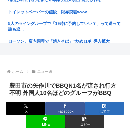
【BLEACH】ここの織姫かわいい
トイレットペーパーの値段、限界突破www
【特報】秋田市に日本最大級AIデータセンター 建設費2兆円、
5人のライングループで「19時に予約していい？」って送って
アラ...
誰も返...
【熊本】日本の地震被害に支援したのに「韓国産の水は水洗ト
ローソン、店内調理で「焼きそば」”炒めロボ”導入拡大
イレに」
「ガンダムW」 一人クソダサい機体がいるよな
【地方の財政運営】消費税1%で670億円減収、兵庫県試算 斎
藤知...
48歳で貯金160万て普通？
ホーム
ニュー速
ケンドーコバヤシ 新型コロナ感染で謎の後遺症「聞いたこと
【プロレス】長州小力 西口DXプロレス8月大会でリング復帰
ない。調...
対戦...
豊田市の矢作川でBBQN1名が流され行方
【悲報】ヤニねこ、BPOで問題視されるwww
不明 外国人10名ほどのグループがBBQ
元フジTV渡邉渚「悪いのは全部中居正広！」
偶然のホラー。民泊した部屋の壁に、10年前の自分が写った
【乞食速報】今年の新米価格 5キロで1100円くらいになる
写真が飾...
X
Facebook
はてブ
あーしJKだけど身長172あるwww
「ずいぶん優雅」茂木敏充外相 熊本の被災地が過酷生活のな
LINE
コピー
か…外遊...