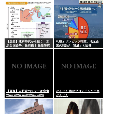
【歴史】江戸時代から続く「邪
札幌オリンピック招致、地元企
馬台国論争」最前線！ 最新研究
業の8割が「賛成」と回答
で見えてきた「卑弥呼の国」の
有力説
【画像】吉野家のステーキ定食
かんぜん 俺のプロテインがこれ
www www www www www
かんぜん