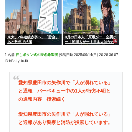
東大、2年連続赤字へ。「貯金」
8月の日本人「原爆がー！空襲が
あと数年で枯渇
ー！民間人がー！日本人はかわ
いそうな被害者！」→いやおま
えらは加害者だろごまかすな
1 名前:
押しボタン式の匿名希望者
投稿日時:2025/09/14(日) 20:28:36.07
www
ID:hBoLyUuJ0
愛知県豊田市の矢作川で「人が溺れている」
と通報 バーベキュー中の1人が行方不明と
の通報内容 捜索続く
愛知県豊田市の矢作川で「人が溺れている」
と通報があり警察と消防が捜索しています。