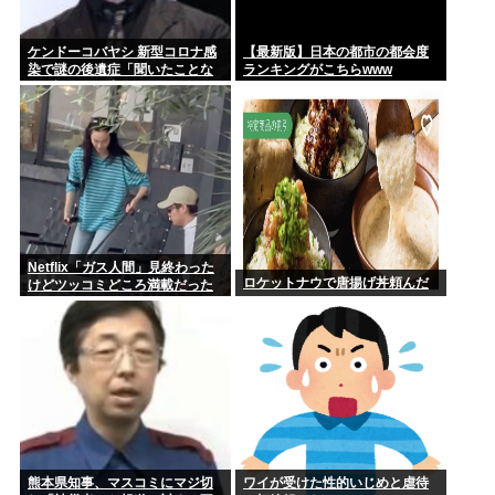
ケンドーコバヤシ 新型コロナ感
【最新版】日本の都市の都会度
染で謎の後遺症「聞いたことな
ランキングがこちらwww
い。調べても出てこない」
Netflix「ガス人間」見終わった
ロケットナウで唐揚げ丼頼んだ
けどツッコミどころ満載だった
な…
熊本県知事、マスコミにマジ切
ワイが受けた性的いじめと虐待