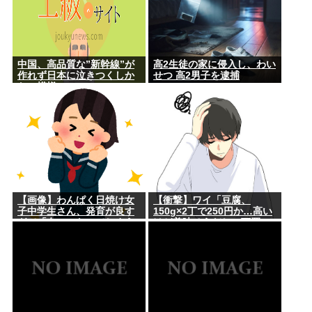
中国、高品質な”新幹線”が
高2生徒の家に侵入し、わい
作れず日本に泣きつくしか
せつ 高2男子を逮捕
ない模様www
【画像】わんぱく日焼け女
【衝撃】ワイ「豆腐、
子中学生さん、発育が良す
150g×2丁で250円か…高い
ぎて「女」になってしまう
けど美味そうだし一丁買っ
ｗｗｗ
てみるか！」→結果
www(※画像あり)