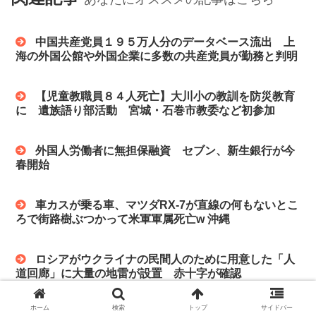
中国共産党員１９５万人分のデータベース流出 上
海の外国公館や外国企業に多数の共産党員が勤務と判明
【児童教職員８４人死亡】大川小の教訓を防災教育
に 遺族語り部活動 宮城・石巻市教委など初参加
外国人労働者に無担保融資 セブン、新生銀行が今
春開始
車カスが乗る車、マツダRX-7が直線の何もないとこ
ろで街路樹ぶつかって米軍軍属死亡w 沖縄
ロシアがウクライナの民間人のために用意した「人
道回廊」に大量の地雷が設置 赤十字が確認
ホーム
検索
トップ
サイドバー
授乳中の母親、わが身を犠牲に赤子を守り「ウクラ