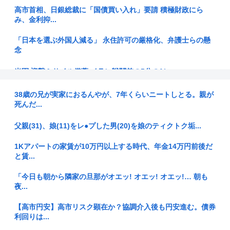
高市首相、日銀総裁に「国債買い入れ」要請 積極財政にら
み、金利抑...
「日本を選ぶ外国人減る」 永住許可の厳格化、弁護士らの懸
念
米軍 迎撃ミサイル備蓄 イラン戦闘前の5分の1に
公園で集団礼拝は「違和感」があるから認めない？30年続く
38歳の兄が実家におるんやが、7年くらいニートしとる。親が
モスクの...
死んだ...
スト6の新キャラ、エッッ可愛くてメロメロになるプレイヤー
父親(31)、娘(11)をレ●プした男(20)を娘のティクトク垢...
が続出ｗ...
1Kアパートの家賃が10万円以上する時代、年金14万円前後だ
【悲報】脳外科医 竹田くんのモデルさん、踊り場でサイドス
と賃...
テップを...
「今日も朝から隣家の旦那がオエッ! オエッ! オエッ!… 朝も
「そろそろ子供が欲しい」と夫に相談したら「まだ要らない」
夜...
と言われ...
【高市円安】高市リスク顕在か？協調介入後も円安進む。債券
BYD、地方を軽EVの主戦場に 給油所半減で揺らぐ「国民車」
利回りは...
に照...