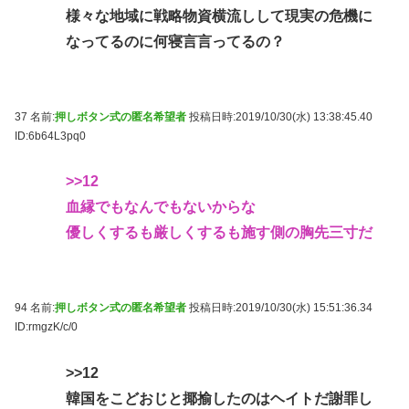
様々な地域に戦略物資横流しして現実の危機に
なってるのに何寝言言ってるの？
37 名前:
押しボタン式の匿名希望者
投稿日時:2019/10/30(水) 13:38:45.40
ID:6b64L3pq0
>>12
血縁でもなんでもないからな
優しくするも厳しくするも施す側の胸先三寸だ
94 名前:
押しボタン式の匿名希望者
投稿日時:2019/10/30(水) 15:51:36.34
ID:rmgzK/c/0
>>12
韓国をこどおじと揶揄したのはヘイトだ謝罪し