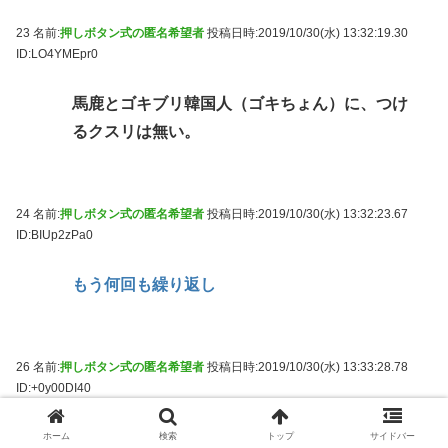
23 名前:
押しボタン式の匿名希望者
投稿日時:2019/10/30(水) 13:32:19.30
ID:LO4YMEpr0
馬鹿とゴキブリ韓国人（ゴキちょん）に、つけ
るクスリは無い。
24 名前:
押しボタン式の匿名希望者
投稿日時:2019/10/30(水) 13:32:23.67
ID:BIUp2zPa0
もう何回も繰り返し
26 名前:
押しボタン式の匿名希望者
投稿日時:2019/10/30(水) 13:33:28.78
ID:+0y00DI40
法の支配を望むパヨクが反対するのはなんでな
ホーム
検索
トップ
サイドバー