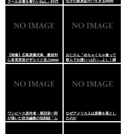
孔子の家系図ヤバすぎるwww
クール水着を着たいねん」60代
が小学生に夢を語る事案が発生
【画像】広島原爆式典、最前列
おじさん「めちゃくちゃ食って
に各党党首がずらりと並ぶwww
飲んでお腹いっぱい…よし！締
めのラーメン行くかw」 これ体
爆発しないの？
ワンピース原作者・尾田栄一郎
なぜアメリカ人は原爆を落とし
が描いた担当編集の似顔絵「ム
たのか
ダに東大卒」