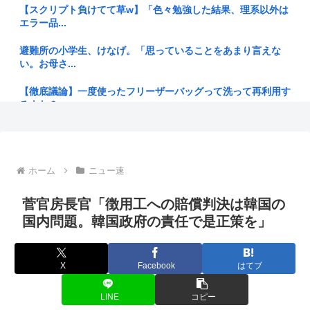
【スクリプト負けてて草w】「色々勉強した結果、理系以外は
「考えられない。まさか先輩が爆死するなんて 」亡くなった
エラー品...
女性店員...
避難所の小学生、けなげ。「思っていることをあまり言えな
なぜアメリカ人は原爆を落としたのか
い。お母さ...
40歳実家暮らし派遣バイトこどおじだけど
【徹底議論】一度使ったフリーザーバッグって洗って再利用す
るよな？
東大のサイトに「天安門」というコードを埋め込んでた教授、
懲戒処分
ジャンポケ斉藤の被害女性「バウムクーヘン売ったりTikTok
ライ...
「外国人は日本人と同じ生活者で、地域の担い手」…多文化共
ホーム
ニュー速
生実現へ...
【ケンモハック】普通のエアコンをスポットクーラー化する方
法が発案...
【朗報】檜山沙耶(おさや)伝説のファン、子供ができたおさや
菅官房長官「徴用工への賠償判決は韓国の
への正...
今「佐渡ヶ島」の地価が爆上がり中、お前らまだ安い今のうち
国内問題。韓国政府の責任で是正策を」
に騙され...
フジテレビ 弁当は1食550円までという厳しい懐事情 「のり
弁当...
【衝撃】大竹玖瑠美さんの叔父「玖瑠美さんらしき遺体が見つ
X
Facebook
はてブ
かった」...
【元ジャンポケ】斉藤慎二被告に懲役7年求刑 不同意性交など
の罪
近所の公園のトイレがハッテン場になってるんだけど、どうす
LINE
コピー
ればゲイ...