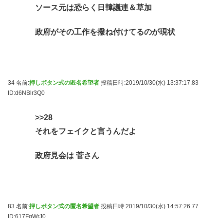
ソース元は恐らく日韓議連＆草加
政府がその工作を撥ね付けてるのが現状
34 名前:
押しボタン式の匿名希望者
投稿日時:2019/10/30(水) 13:37:17.83
ID:d6NBlr3Q0
>>28
それをフェイクと言うんだよ
政府見会は 菅さん
83 名前:
押しボタン式の匿名希望者
投稿日時:2019/10/30(水) 14:57:26.77
ID:617FqWrJ0