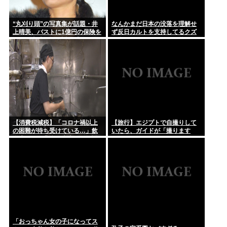
“丸刈り頭”の写真集が話題・井
なんかまだ日本の没落を理解せ
上晴美、バストに1億円の保険を
ず反日カルトを支持してるクズ
かけた当時を振り返る「すごく
が多いんだけどなんだお前ら
不思議な感覚」
【消費税減税】「コロナ禍以上
【旅行】エジプトで自撮りして
の困難が待ち受けている…」飲
いたら、ガイドが「撮ります
食店からは悲痛な声上がる 懸念
よ！」→ノリノリでポーズを取
される”外食離れ” 中小農家は収
っていたら…スマホを返しても
入の減少危惧「農家離れに拍車
らえない 「日本人はカモ代表か
が…」
も」「私は6時間で3万円払っ
た」
「おっちゃん女の子になってス