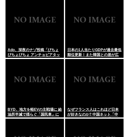
『ジャンポケ斉藤、懲役7年の求刑』 これwww
ジャンポケ斉藤慎二の妻・瀬戸サオリ、小1の息子のためにお
弁当をつ...
Ado、深夜のナゾ投稿「びちょ
日本の1人当たりGDPが過去最低
びちょびちょ アンチョビアタッ
順位更新！また韓国との差が広
ク！」 SNSに反響広がる
がりました
BYD、地方を軽EVの主戦場に 給
なぜフランス人はこれほど日本
油所半減で揺らぐ「国民車」に
が好きなのか? 中国ネット「中
照準
国人も日本が好き」「普通の人
は…」