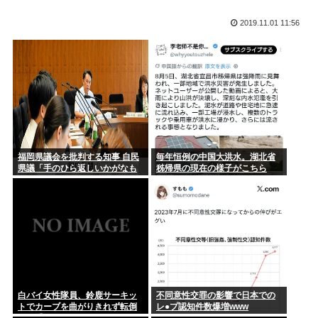
オンワードHDが従業員に貴重品の常時携行を義務付け 熊本地
2019.11.01 11:56
震被災...
リュックに射精した男、逮捕。
日向坂の藤嶌果歩ちゃんが写真集制作で参考にした元乃木坂メ
身長って180cm超えると逆にキモいよな
ンバーが...
国土交通省さん「全日空機と国土交通省の検査機が異常接近し
【画像】女子アナの胸チ〇厳選スゴすぎwww
たけど”...
50歳でマッチングアプリも婚活イベントも行ったことないオ
ッサンだ...
福岡県議会を批判する知事 自民
毎年恒例の中国大洪水。湖北省
県議「手のひら返しいかがなも
秭帰県の現在の様子がこちら
元ジャンポケ・斉藤慎二被告の妻・瀬戸サオリ 「久々に」家
のか」
族へのお...
【画像】白サターンが出た時の衝撃は凄かったよな。わずか1
年半でこ...
マチアプで会った女とお泊まりデートしたんやが
今日、俺の誕生日
白バイ女性隊員、鈴鹿サーキッ
不同意性交罪の影響で日本での
トでカーブを曲がりきれず転倒
レ●プ認知件数爆増www
【緊急高市速報】2026年製のエアコン 品質が崩壊して終わる
して重傷