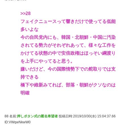
>>28
フェイクニュースって響きだけで使ってる低能
多いよな
今の自民党内にも、韓国・北朝鮮・中国に汚染
されてる勢力がそれぞれあって、様々な工作を
かけてる状態の中で安倍政権はほっそい綱渡り
を上手にやってると思う。
嫌いだけど、今の国際情勢下での舵取りでは支
持できる
橋下や維新みてれば、部落・朝鮮がクソなのは
明確
88 名前:
押しボタン式の匿名希望者
投稿日時:2019/10/30(水) 15:04:37.66
ID:VWqwNkwW0