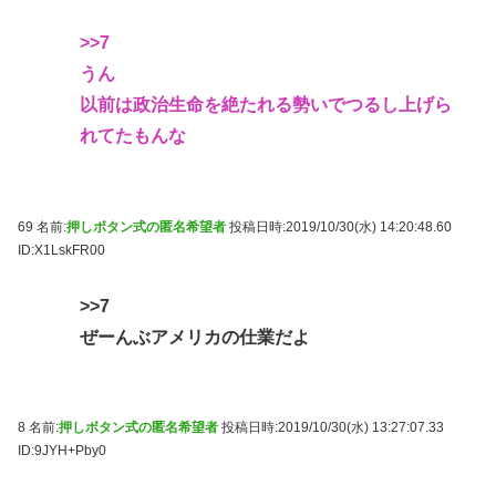
>>7
うん
以前は政治生命を絶たれる勢いでつるし上げら
れてたもんな
69 名前:
押しボタン式の匿名希望者
投稿日時:2019/10/30(水) 14:20:48.60
ID:X1LskFR00
>>7
ぜーんぶアメリカの仕業だよ
8 名前:
押しボタン式の匿名希望者
投稿日時:2019/10/30(水) 13:27:07.33
ID:9JYH+Pby0