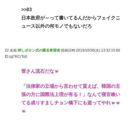
>>83
日本政府が～って書いてるんだからフェイクニ
ュース以外の何モノでもないだろ
22 名前:
押しボタン式の匿名希望者
投稿日時:2019/10/30(水) 13:32:15.60
ID:cg7KCrTo0
菅さん流石だなｗ
「法律家の立場から言わせて貰えば、韓国の主
張の方に国際法上理が有る！」なんて寝言喚い
てる成りすましチョン橋下にも逝ってやれｗｗ
ｗ