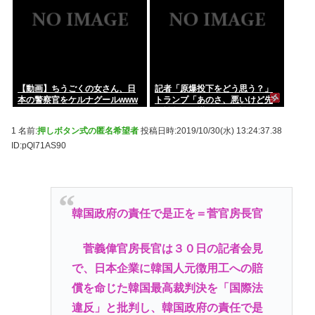
【動画】ちうごくの女さん、日
記者「原爆投下をどう思う？」
本の警察官をケルナグールwww
トランプ「あのさ、悪いけど先
に戦争を仕掛けたのは誰だ？」
1 名前:
押しボタン式の匿名希望者
投稿日時:2019/10/30(水) 13:24:37.38
ID:pQl71AS90
韓国政府の責任で是正を＝菅官房長官
菅義偉官房長官は３０日の記者会見
で、日本企業に韓国人元徴用工への賠
償を命じた韓国最高裁判決を「国際法
違反」と批判し、韓国政府の責任で是