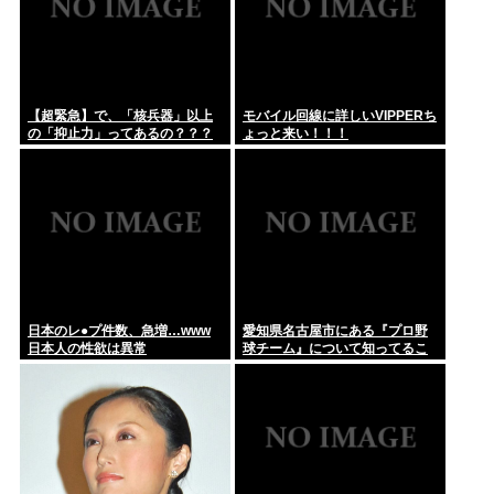
【超緊急】で、「核兵器」以上
モバイル回線に詳しいVIPPERち
の「抑止力」ってあるの？？？
ょっと来い！！！
www
日本のレ●プ件数、急増…www
愛知県名古屋市にある『プロ野
日本人の性欲は異常
球チーム』について知ってるこ
と