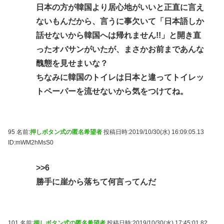
日本の方が韓国より居心地がいいと正直に言え
ないもんだから、言うに事欠いて「日本語しか
話せないから韓国へは帰れません!!」と開き直
ったオバサンがいたが、まさかお前まであんな
醜態を見せまいな？
ちなみに韓国のトイレは日本と違ってトイレッ
トペーパーを流せないから気をつけてね。
95 名前:
押しボタン式の匿名希望者
投稿日時:2019/10/30(水) 16:09:05.13
ID:mWM2hMsS0
>>6
勝手に崖から落ちて何言ってんだ
101 名前:
押しボタン式の匿名希望者
投稿日時:2019/10/30(水) 17:45:01.82