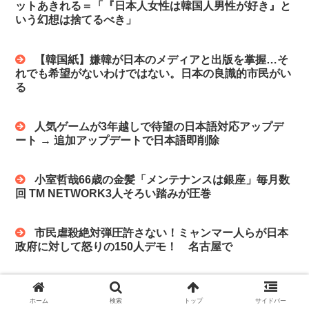
ットあきれる＝「『日本人女性は韓国人男性が好き』と
いう幻想は捨てるべき」
【韓国紙】嫌韓が日本のメディアと出版を掌握…そ
れでも希望がないわけではない。日本の良識的市民がい
る
人気ゲームが3年越しで待望の日本語対応アップデ
ート → 追加アップデートで日本語即削除
小室哲哉66歳の金髪「メンテナンスは銀座」毎月数
回 TM NETWORK3人そろい踏みが圧巻
市民虐殺絶対弾圧許さない！ミャンマー人らが日本
政府に対して怒りの150人デモ！ 名古屋で
【韓国】 東京オリンピックと3.1運動精神～忠南大
教授「日本は原発事故でボイコットを叫んだ国々を無視
ホーム
検索
トップ
サイドバー