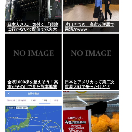
日本人さん、気付く 「現地
片山さつき、高市反逆罪で
に行かないで配信で花火大
粛清かwww
会やフジロックを楽しめば
いいんだ」
全壊1000棟を超えそう！高
日本とアメリカって第二次
市がその目で見た熊本地震
世界大戦で争ったけどさ