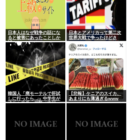
日本人はなぜ戦争の話にな
日本とアメリカって第二次
ると被害にあったことしか
世界大戦で争ったけどさ
話さないのか？
韓国人「廃モーテルで肝試
【悲報】ケニアのスイカ、
しに行ったら…」中学生が
あまりにも薄過ぎるwww
遺体を発見、衝撃の事態に