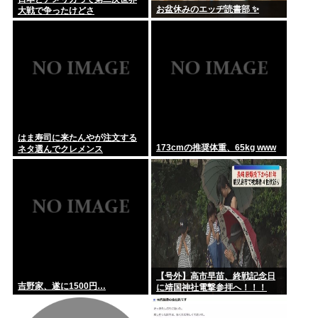
お盆休みのエッヂ読書部 ✨
大戦で争ったけどさ
はま寿司に来たんやが注文する
173cmの推奨体重、65kg www
ネタ選んでクレメンス
【号外】高市早苗、終戦記念日
吉野家、遂に1500円…
に靖国神社電撃参拝へ！！！