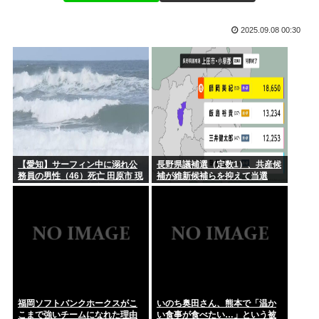
離婚調停中のトメ発言「躾のなってない嫁に虐げられる息子が
女性「都内のお祭り行ったらブラジャートパンツ透けまくった
可哀想で...
恐らくS...
2025.09.08 00:30
【ゲーム】おんJ民で千の英雄と失われた王国やろうぜ
【画像】人気ユーチューバーさん、ドラム式洗濯機一択だと力
説する
踏切で後続車に追突されて車が線路にハミ出てしまった！ 私
「うわ！...
【謎】男が人生で1番モテる年齢、ガチで謎すぎる
高市早苗、公用車を3000万のセンチュリーSUVに新調させ
る。後...
【愛知】サーフィン中に溺れ公
長野県議補選（定数1）、共産候
松屋がやってる「マイカリー食堂」とかいう激安カレー屋さん
務員の男性（46）死亡 田原市 現
補が維新候補らを抑えて当選
がこちら...
場はサーフィンで有名なスポッ
ト
お絵描きAIくん、夢もなんもねぇけど可愛い女の子も作れる
7人組アイドルG「…そして、消え逝くキミ達と。」がデビュ
ー3か月...
【高市朗報】熊澤英一郎パパ、あと数ヶ月で刑期満了する見込
み
福岡ソフトバンクホークスがこ
いのち奥田さん、熊本で「温か
こまで強いチームになれた理由
い食事が食べたい…」という被