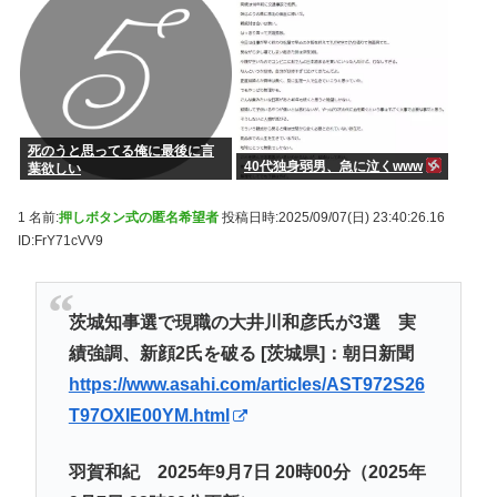
死のうと思ってる俺に最後に言
40代独身弱男、急に泣くwww
葉欲しい
1 名前:
押しボタン式の匿名希望者
投稿日時:2025/09/07(日) 23:40:26.16
ID:FrY71cVV9
茨城知事選で現職の大井川和彦氏が3選 実
績強調、新顔2氏を破る [茨城県]：朝日新聞
https://www.asahi.com/articles/AST972S26
T97OXIE00YM.html
羽賀和紀 2025年9月7日 20時00分（2025年