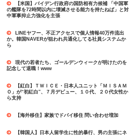
【米国】バイデン行政府の国防相有力候補 「中国軍
の艦隊を72時間以内に壊滅させる能力を持たねば」と対
中軍事抑止力強化を主張
LINEヤフー、不正アクセスで個人情報40万件流出
か。韓国NAVERが狙われ共通化してる社員システムか
ら
現代の若者たち、ゴールデンウィークが明けたのを
記念して退職！www
【紅白】ＴＷＩＣＥ・日本人ユニット「ＭＩＳＡＭ
Ｏ」が“初紅白”、７月デビュー、１０代、２０代女性か
ら支持
【海外移住】家族でドバイ移住 問い合わせ増加
【韓国人】日本人留学生に性的暴行、男の主張にネ