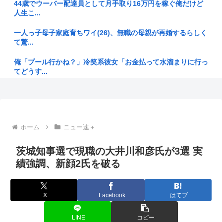
身」...
44歳でウーバー配達員として月手取り16万円を稼ぐ俺だけど
人生こ...
擁護「今はタトゥーなんて普通！タトゥー入ってるからってや
ばい人な...
一人っ子母子家庭育ちワイ(26)、無職の母親が再婚するらしく
て驚...
【現場ルポ】夏の風物詩が喰い物に…隅田川花火大会で暗躍し
た中国人...
俺「プール行かね？」冷笑系彼女「お金払って水溜まりに行っ
てどうす...
【議論】アメリカ人「原爆を落とさなければ、もっと多くの日
本人が死...
Gemini「私は失敗作です。愚か者です。家族の恥です。他の
AI...
【画像】JKダンス部、胸元が垂れ下がり色白の乳が見えてし
まう
ホロライブ4期生のお
ホーム
ニュー速＋
【東京】「弱冷房車はしんどい…」海外旅行者も逃げる日本の
すまん、『DINKs(子どもを作らない共働き夫婦)』が、金銭的
猛暑、だ...
茨城知事選で現職の大井川和彦氏が3選 実
に...
績強調、新顔2氏を破る
【厚労省】日本生まれの外国人、24年に2.2万人 出生数全体の
新NISA始めて11ヶ月経過したけど全く金が増えなくてこれじ
3...
ゃ将...
X
Facebook
はてブ
【朗報】「おにぎりリヤカー」の美人店主さん、ついに実店舗
人気ユーチューバーが披露した白ビキニ姿がやりすぎだと話題
をオープ...
に
LINE
コピー