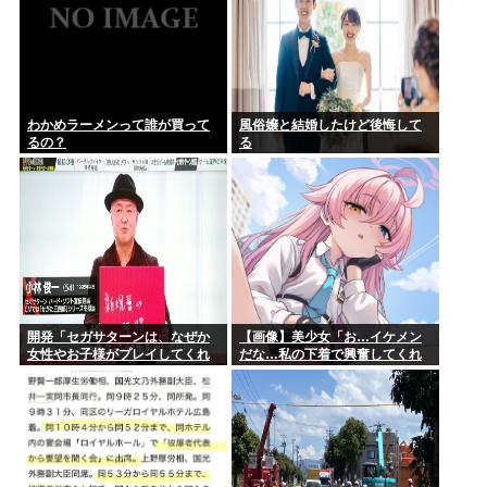
わかめラーメンって誰が買って
風俗嬢と結婚したけど後悔して
るの？
る
開発「セガサターンは、なぜか
【画像】美少女「お…イケメン
女性やお子様がプレイしてくれ
だな…私の下着で興奮してくれ
なかった」
ないかな…」