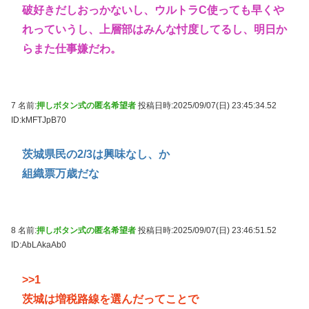
破好きだしおっかないし、ウルトラC使っても早くや
れっていうし、上層部はみんな忖度してるし、明日か
らまた仕事嫌だわ。
7 名前:
押しボタン式の匿名希望者
投稿日時:2025/09/07(日) 23:45:34.52
ID:kMFTJpB70
茨城県民の2/3は興味なし、か
組織票万歳だな
8 名前:
押しボタン式の匿名希望者
投稿日時:2025/09/07(日) 23:46:51.52
ID:AbLAkaAb0
>>1
茨城は増税路線を選んだってことで