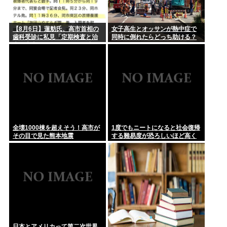
【8月6日】蓮舫氏、高市首相の
女子高生とオッサンが熱中症で
歯科受診に私見「定期検査と治
同時に倒れたらどっち助ける？
療は大事ですが…この日を避け
て行くべきお立場では」
全壊1000棟を超えそう！高市が
1度でもニートになると社会復帰
その目で見た熊本地震
する難易度が恐ろしいほど高く
なってしまう件
日本とアメリカって第二次世界