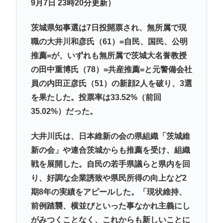
9月7日 23時20分更新）
茨城県知事選は7日投開票され、無所属で現
職の大井川和彦氏（61）=自民、国民、公明
推薦=が、いずれも無所属で茨城大名誉教授
の田中重博氏（78）=共産推薦=と元警備会社
員の内田正彦氏（51）の新顔2人を破り、3選
を果たした。投票率は33.52%（前回
35.02%）だった。
大井川氏は、日本維新の会の県組織「茨城維
新の会」や連合茨城からも推薦を受け、組織
戦を展開した。自民の若手県議らと県内を回
り、好調な企業誘致や県民所得の向上など2
期8年の実績をアピールした。「現状維持、
前例踏襲、横並びといった事なかれ主義にし
がみつくことなく、これからも新しいことに