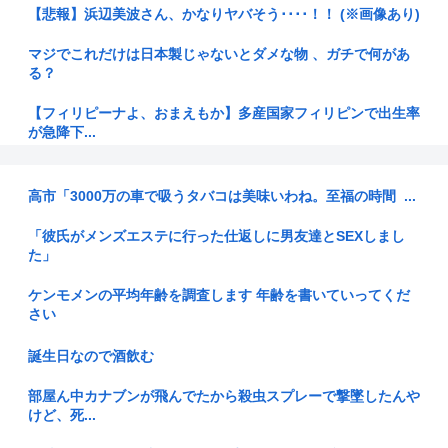
【悲報】浜辺美波さん、かなりヤバそう････！！ (※画像あり)
マジでこれだけは日本製じゃないとダメな物 、ガチで何があ
る？
【フィリピーナよ、おまえもか】多産国家フィリピンで出生率
が急降下...
水オオトカゲ首相(65)、平和式典スピーチに防弾ガラス使う
高市「3000万の車で吸うタバコは美味いわね。至福の時間 ‍ ...
トランプ「イランが核兵器持ったらイタリアは更地になる」メ
ローニ「...
「彼氏がメンズエステに行った仕返しに男友達とSEXしまし
た」
【甲子園応援】チョンダラーOKに 「顔ペイント」「郷土民俗
変装着...
ケンモメンの平均年齢を調査します 年齢を書いていってくだ
さい
【画像】GANTZの絶望シーン、ここで決まるｗｗｗ
誕生日なので酒飲む
核ミサイルを間違えて相手国にぶち込んでしまった場合の和平
交渉って
部屋ん中カナブンが飛んでたから殺虫スプレーで撃墜したんや
けど、死...
【中国】大卒1270万人が就職難なのに、今度は自分の「AI分