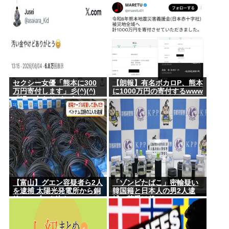
「！！！！！！」
セクシー女優「熊本に300
【朗報】有名ボカロP、熊本
万円寄付します」彡(^)(^)
に1000万円の寄付するwww
「汚い金ありがとうやで」
→
【富山】グエン容疑者ら2人
「ゾンビたばこ」密輸疑い
を逮捕 太陽光発電所から銅
韓国籍と日本人の男2人逮
線ケーブルを盗む
捕、荷受け役か