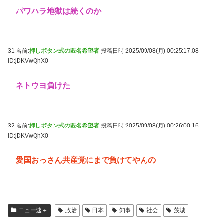
パワハラ地獄は続くのか
31 名前:
押しボタン式の匿名希望者
投稿日時:2025/09/08(月) 00:25:17.08
ID:jDKVwQhX0
ネトウヨ負けた
32 名前:
押しボタン式の匿名希望者
投稿日時:2025/09/08(月) 00:26:00.16
ID:jDKVwQhX0
愛国おっさん共産党にまで負けてやんの
ニュー速＋
政治
日本
知事
社会
茨城