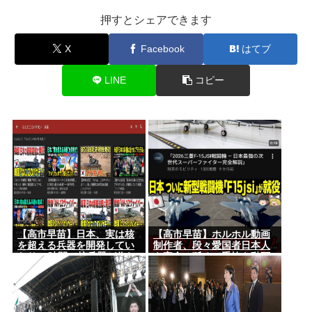
押すとシェアできます
X
Facebook
はてブ
LINE
コピー
【高市早苗】日本、実は核
【高市早苗】ホルホル動画
を超える兵器を開発してい
制作者、段々愛国者日本人
たり24時間で核兵器が作れ
を完全に舐めて手抜き動画
たりする模様
を乱発し始める