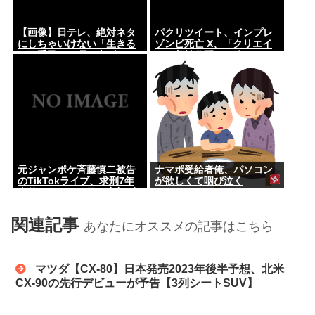
【画像】日テレ、絶対ネタ
パクリツイート、インプレ
にしちゃいけない「生きる
ゾンビ死亡 X、「クリエイ
の下手民」を晒し上げてし
ター収益分配」を終了し
まう
「オリジナルコンテンツ報
酬プログラム」開始へ
元ジャンポケ斉藤慎二被告
ナマポ受給者俺、パソコン
のTikTokライブ、求刑7年
が欲しくて咽び泣く
直後にうつろな目で高額ギ
フトねだり続け「精神的に
限界」「末期状態」
関連記事
あなたにオススメの記事はこちら
マツダ【CX-80】日本発売2023年後半予想、北米
CX-90の先行デビューが予告【3列シートSUV】