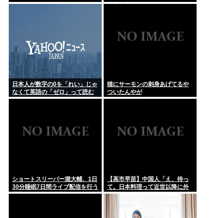
糞ダサエグザイル社長ヒロ、逮捕、妻の顔面ボコボコ半56し
災者の声を聞き、Xで温かいうど
にした。
んを食べる写真をうpして炎上
ヒカキン「ヴィヴァント見てる？って質問が来るんだけど…」
ネット...
【緊急】エアコン壊れた
日本人が数字の0を「れい」じゃ
猫にサーモンの刺身あげてるや
なくて英語の「ゼロ」って読む
ついたんやが
ようになったのってなんでな
の？
ショートスリーパー堀大輔、1日
【高市早苗】中国人「え、待っ
30分睡眠7日間ライブ配信を行う
て。日本料理って近世以降に外
模様www
国からパクった物ばっかじゃ
ね？中世以前のジャップは何を
食べてたんだよ」