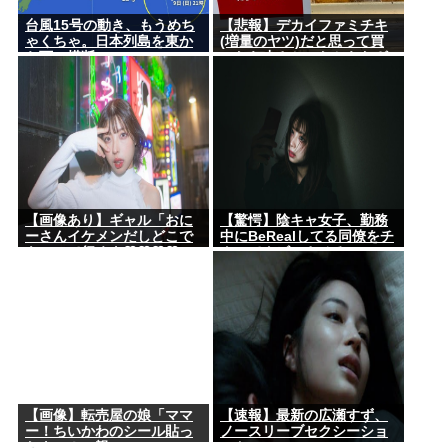
台風15号の動き、もうめち
【悲報】デカイファミチキ
ゃくちゃ。日本列島を東か
(増量のヤツ)だと思って買
ら西に横断
ったら小さかったからわざ
わざ店に戻って確認した
ら！！！！
【画像あり】ギャル「おに
【驚愕】陰キャ女子、勤務
ーさんイケメンだしどこで
中にBeRealしてる同僚をチ
もついて行くよ♡♡♡♡」
クってクビにさせるwww
⇒♡♡
【画像】転売屋の娘「ママ
【速報】最新の広瀬すず、
ー！ちいかわのシール貼っ
ノースリーブセクシーショ
たよー！」親
ットwww