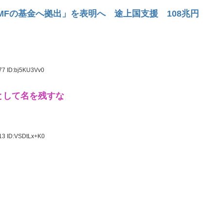
MFの基金へ拠出」を表明へ 途上国支援 108兆円
.77
ID:bj5KU3Vv0
として名を残すな
.13
ID:VSDtLx+K0