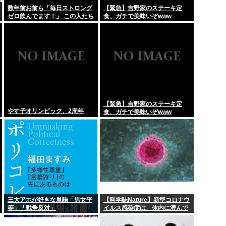
数年前お前ら「毎日ストロング
【緊急】吉野家のステーキ定
ゼロ飲んでます！」 この人たち
食、ガチで美味いぞwww
輩出した謎の界...
銭湯で入れ墨の人出入り
どこ行ったの？流石にもう止め
た？
の差が広がり...
積水ハウス「地面師に55億
億197...
「言いましたよね 」高市
くぱぁ)ww...
38歳の兄が実家におるんや
【緊急】吉野家のステーキ定
やす子オリンピック、2周年
食、ガチで美味いぞwww
三大アホが好きな単語「男女平
【科学誌Nature】新型コロナウ
等」「戦争反対」
イルス感染症は、体内に潜んで
いる無数の休眠ウイルスを再活
性化し、人々に重篤な病気を引