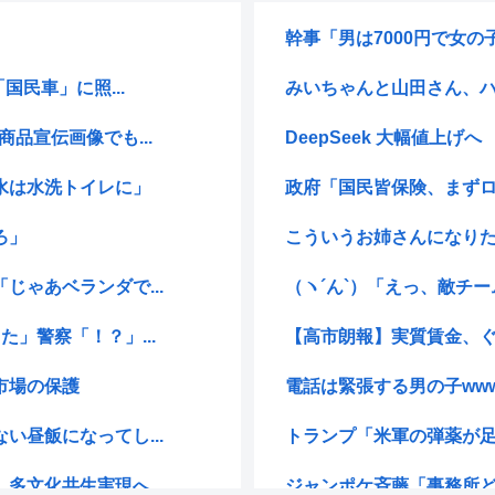
幹事「男は7000円で女の子
国民車」に照...
みいちゃんと山田さん、ハ
品宣伝画像でも...
DeepSeek 大幅値上げへ
水は水洗トイレに」
政府「国民皆保険、まずロキ
ろ」
こういうお姉さんになり
ゃあベランダで...
（ヽ´ん`）「えっ、敵チー
」警察「！？」...
【高市朗報】実質賃金、ぐ
市場の保護
電話は緊張する男の子ww
昼飯になってし...
トランプ「米軍の弾薬が足
文化共生実現へ...
ジャンポケ斉藤「事務所ど