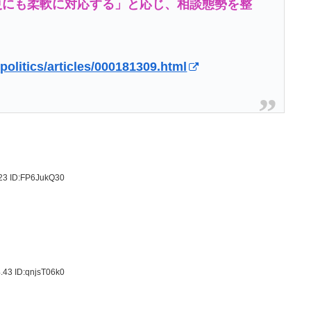
更にも柔軟に対応する」と応じ、相談態勢を整
politics/articles/000181309.html
.23
ID:FP6JukQ30
4.43
ID:qnjsT06k0