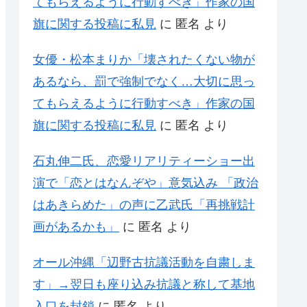
てもらえるように行動すべき」作家の国
旗に関する投稿に私見
に
匿名
より
女優・松本まりか「壊されたくない物が
あるなら、罰で強制でなく…大切に思っ
てもらえるように行動すべき」作家の国
旗に関する投稿に私見
に
匿名
より
石丸伸二氏、恋愛リアリティーショー出
演で「恋とはなんぞや」意気込み 「政治
はあきらめた」の声に乙武氏「再挑戦計
画があるかも」
に
匿名
より
オール沖縄「辺野古抗議活動を自粛しま
す」→翌日も座り込み抗議と称して基地
入口を封鎖
に
匿名
より