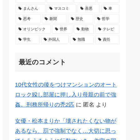
まんさん
マスコミ
善悪
車
思考
新聞
歴史
哲学
オリンピック
世界
動物
テレビ
学生
外国人
無職
責任
最近のコメント
10代女性の後をつけマンションのオート
ロック躱し部屋に押し入り母親の前で強
姦。刑務所帰りの禿2匹
に
匿名
より
女優・松本まりか「壊されたくない物が
あるなら、罰で強制でなく…大切に思っ