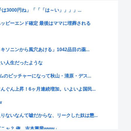
は3000円ね」「「「は～い」」」」...
ッピーエンド確定 最後はママに埋葬される
ソニンから風穴あける」1042品目の薬...
たい人生だったような
ムのピッチャーになって秋山・清原・デス...
んぐん上昇！6ヶ月連続増加。いよいよ国民...
w
りないなんて嘘だからな、リークした奴は懲...
こぉ？ 俺、吉本興業www」