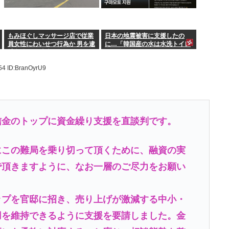
もみほぐしマッサージ店で従業
日本の地震被害に支援したの
員女性にわいせつ行為か 男を逮
に…「韓国産の水は水洗トイレ
捕 福島・郡山市
に」
.54
ID:BranOyrU9
信金のトップに資金繰り支援を直談判です。
この難局を乗り切って頂くために、融資の実
で頂きますように、なお一層のご尽力をお願い
プを官邸に招き、売り上げが激減する中小・
用を維持できるように支援を要請しました。金