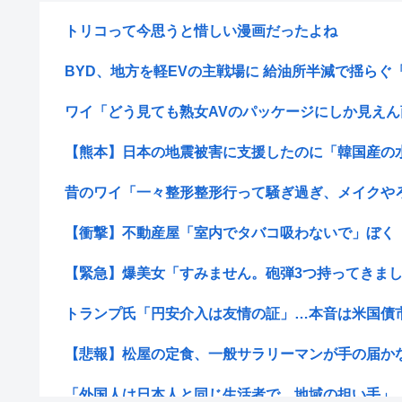
トリコって今思うと惜しい漫画だったよね
BYD、地方を軽EVの主戦場に 給油所半減で揺らぐ「
ワイ「どう見ても熟女AVのパッケージにしか見えん商
【熊本】日本の地震被害に支援したのに「韓国産の
昔のワイ「一々整形整形行って騒ぎ過ぎ、メイクや
【衝撃】不動産屋「室内でタバコ吸わないで」ぼく「じ
【緊急】爆美女「すみません。砲弾3つ持ってきました
トランプ氏「円安介入は友情の証」…本音は米国債
【悲報】松屋の定食、一般サラリーマンが手の届かない
「外国人は日本人と同じ生活者で、地域の担い手」…多