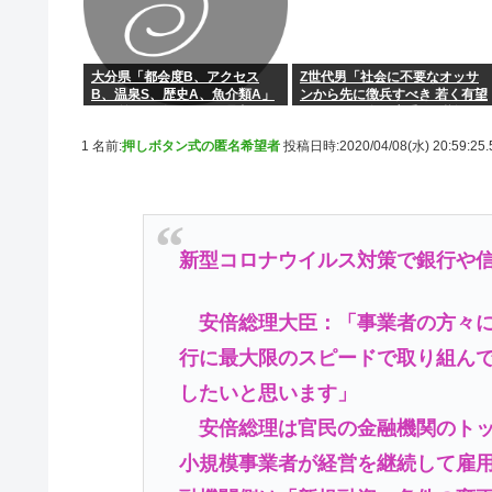
大分県「都会度B、アクセス
Z世代男「社会に不要なオッサ
B、温泉S、歴史A、魚介類A」
ンから先に徴兵すべき 若く有望
←お前らが移住しない理由
なオレらの命は貴重」 反論でき
ないと話題にwww
1 名前:
押しボタン式の匿名希望者
投稿日時:2020/04/08(水) 20:59:25
新型コロナウイルス対策で銀行や
安倍総理大臣：「事業者の方々に
行に最大限のスピードで取り組ん
したいと思います」
安倍総理は官民の金融機関のトッ
小規模事業者が経営を継続して雇