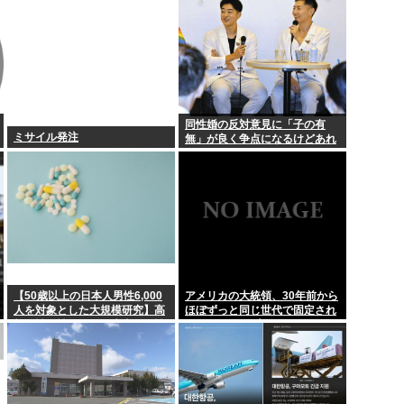
き起こす
同性婚の反対意見に「子の有
ミサイル発注
無」が良く争点になるけどあれ
なに？
【50歳以上の日本人男性6,000
アメリカの大統領、30年前から
人を対象とした大規模研究】高
ほぼずっと同じ世代で固定され
齢男性の性的な最優先事項は性
てる（トランプ含む）。そらジ
的興奮
ジイばっかりになるよ