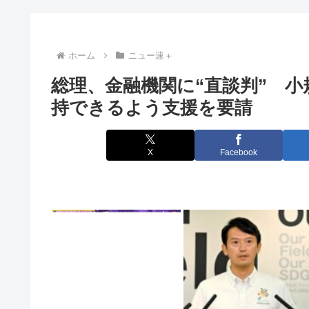
FGOさん、またとんでもないフィギュアを出してし
【画像】今年も仙台育英のチアがレベルが高いと話
ホーム
ニュー速＋
総理、金融機関に“直談判” 
【ハンターハンター】これくらいの操作系でいい
持できるよう支援を要請
イスラム教徒、ついに犬の散歩にも文句を言い始める「
ワイ「お会計で」店員「はいっ！黄色のお皿が37皿！赤
X
Facebook
豊臣秀吉の妻ゆかりの高台寺、住職が迷惑駐車をした中
トイレ紙の輸入が4割増 中国製が拡大、国内品の値
【九州】まさに異常高温、最低気温が30度以上の記録的
【画像】元ジャンポケ・斉藤慎二被告の妻・瀬戸サオリ
なぜフランス人はこれほど日本が好きなのか? 中国ネッ