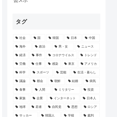
芸スポ
禁止って古くない？
タグ
円騙し取られた…」ワイ「はえーかわいそ...
避難所訪問時、声をかけようとする被災者を...
社会
国
韓国
日本
中国
が、7年くらいニートしとる。親が死んだ...
海外
政治
男・女
ニュース
経済
事件
コロナウイルス
トレンド
労働
仕事
感染
東京
アメリカ
科学
スポーツ
芸能
生活・暮らし
議論
都会
朝鮮
結婚
病気
食事
人間
ミリタリー
投資
家族
企業
インターネット
日本人
地球
若者
自民党
思想
ロシア
サッカー
韓国人
学校
裁判