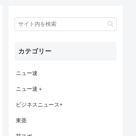
企業価値を下げてる会社に大増税します。低...
リアン』 BS-TBSで8月16日放送
が貼られた3000円の肉と、値引きされ...
カテゴリー
い女と結婚してたら子供も頭良かったよ。頭...
ドに応募した男の子www
ニュー速
ッコ良くね？
ニュー速＋
「カチンときた」 入院患者の男(90...
ビジネスニュース+
っていくらなんでも重すぎね？
東亜
ウス」需要増。働き盛りの男8人いれば一軒...
で、永住権を与えられたら生活保護を貰うな...