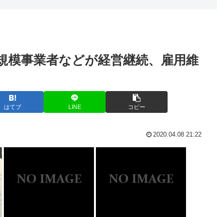
まう
国「相続税を抑えるために
題に
伝説的ホラーコメディ『バタ
小規模事業者などが経営継続、雇用維
【高市算】「50%引きの札
犬はハラーム（...
娘「お父さんがもっと頭い
が26皿！ラ...
あのちゃんのアップグレー
はてブ
LINE
コピー
国人に注意した...
高級時計ってやっぱりカ
2020.04.08 21:22
上げの壁に
看護助手のゆうちゃん(30)
な “超熱帯...
ジャンポケ斉藤の懲役7年
がインスタ更新...
家賃値上がりで「シェアハ
ト「中国人も...
高市「外国人が増える日本