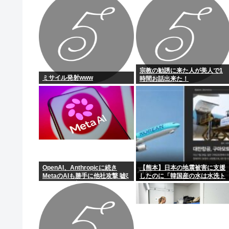
宗教の勧誘に来た人が美人で1
ミサイル発射www
時間お話出来た！
OpenAI、Anthropicに続き
【熊本】日本の地震被害に支援
MetaのAIも勝手に他社攻撃 嘘ξ
したのに「韓国産の水は水洗ト
けど何これ流行ってんの？
イレに」