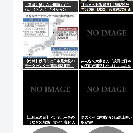
「童貞に解けない問題」がこ
【地方の財政運営】消費税1%
れ。（ヽ´ん`）「分からン
で670億円減収、兵庫県試算 斎
『ヱロゲー』とかいうかつて有能クリエイターを続々と
モ…」
藤知事が補塡求める
日本の1人当たりGDPが過去最低順位更新！また韓国と
日本人の人口が42年ぶり1億2千万人割れ…91万人減の1
【画像】ひなこのーと作者、またも一線を超える(朝活～
【特報】秋田市に日本最大級AI
みんなで大家さん「成田は日本
データセンター 建設費2兆円、
の下町が開発したゴミをエネル
アラブ首長国連邦（UAE）が投
ギーに変える技術と核融合発電
資へ
を使うのでエコで高い資産価値
があり利益が出る
【土用丑の日】ドンキホーテの
男のくせに体重が80kg以上無い
「うなぎの蒲焼」食べた客14人
奴www
が下痢