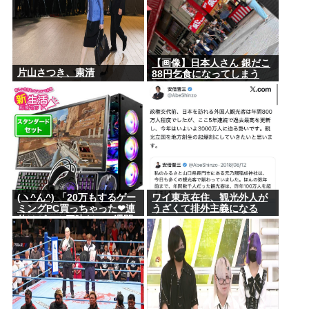
【画像】日本人さん 銀だこ
片山さつき、粛清
88円乞食になってしまう
(ヽ^ん^) 「20万もするゲー
ワイ東京在住、観光外人が
ミングPC買っちゃった❤連
うざくて排外主義になる
休はゲーム三昧だ」一週間
www
後「お届け物でーす」（ヽ
´ん`）「そう…」