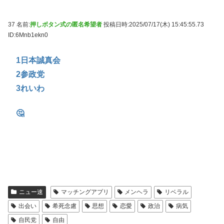
37 名前:
押しボタン式の匿名希望者
投稿日時:2025/07/17(木) 15:45:55.73
ID:6Mnb1ekn0
1日本誠真会
2参政党
3れいわ
🤔
ニュー速
マッチングアプリ
メンヘラ
リベラル
出会い
希死念慮
思想
恋愛
政治
病気
自民党
自由