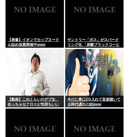
【画像】イオンでカップヌード
サントリー「ボス」がスパーク
ル詰め放題開催中www
リング化 「炭酸ブラックコーヒ
ー」に
【動画】これくらいのデブ女、
今だに車にCD入れて音楽聴いて
めっちゃセクロスが気持ちいい
る時代遅れの奴www
ww