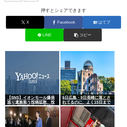
押すとシェアできます
X
Facebook
はてブ
LINE
コピー
【SNS】イオンモール爆発
6日広島・9日長崎に落とさ
巡り遺族装う投稿拡散、投
れてるのに、よく15日まで
稿者「閲覧数稼ぎや承認欲
待ったよな
求止まらなくなった」