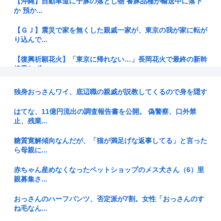
【沖縄】自動車道に子豚の落とし物 養豚品種が輸送中に落下
か 預か...
【ＧＪ】震災で家を無くした親戚一家が、東京の我が家に転が
り込んで...
【復興祈願花火】「東京に帰れない…」長岡花火で最終の新幹
線乗れず...
9割の親が「きちんと学校で教えてほしい」も…日本で性教育
独身おっさんワイ、底辺職の親戚が説教してくるので身を隠す
が一向に...
はてな、11億円流出の調査報告書を公開。 偽警察、口外禁
【画像】罪木蜜柑の激エロフィギュアwww
止、残業...
戦前の人「日本が勝つように子供は勝子にしよう」
糖質寛解傾向なんだが、「猫が満足げな返事してる」と言った
ら母親に...
【最大9連休】お盆休みスタート 熊本地震で大分の温泉キャン
セル相...
赤ちゃん産めなくなったペットショップのメス犬さん（6）里
親募集さ...
自衛隊の虐め、やばすぎる
おっさんのハーフパンツ、否定派が7割。女性「おっさんのす
ね毛なん...
世界のEV平均価格がHV下回る 中国車が新興国に流入、日本勢
に逆...