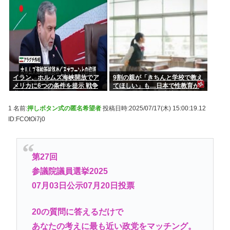
り睨みつける
イラン、ホルムズ海峡開放でア
9割の親が「きちんと学校で教え
メリカに6つの条件を提示 戦争
てほしい」も…日本で性教育が
継続へ
一向に進まない裏事情を元教師
が指摘
1 名前:
押しボタン式の匿名希望者
投稿日時:2025/07/17(木) 15:00:19.12
ID:FCOtOi7j0
第27回
参議院議員選挙2025
07月03日公示07月20日投票
20の質問に答えるだけで
あなたの考えに最も近い政党をマッチング。