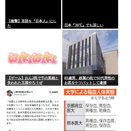
【衝撃】言語を『日本人』にし
日本『30℃』でも涼しい
た
【ゲーム】おんJ民で千の英雄と
85歳男、鉄製の杭で50代男性の
失われた王国やろうぜ
お尻をケツバットして逮捕