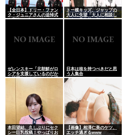
【全日本】ドリー・ファン
トー横キッズ、ジャップの
ク・ジュニアさんの追悼式
大人に失望「大人に相談し
を実施 スピニング・トー・
ても、具体的に何もしてく
ホールドも流れる
れない。結果的に傷つく。
福祉は自由が奪われる」
ゼレンスキー「北朝鮮がロ
日本は核を持つべきだと思
シアを支援しているのだか
う人集合
ら韓国もウクライナを支援
しろ」
本田望結、久しぶりにセク
【画像】相澤仁美のケツ、
シー巨乳投稿！やっぱりお
エッチ過ぎるwww