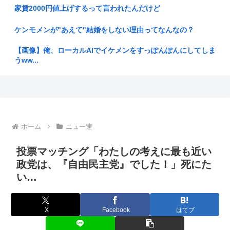
家賃2000円値上げするって言われたんだけど
【悲痛】溺れた11歳息子を助けようと川へ…40歳父親が死
亡 息子...
ケンモメンが"あえて"結婚をしない理由ってなんなの？
【画像】こういうブラに乳首ひっかけてる女の子ｗｗｗ
【画像】俺、ローカルAIでイケメンをすっぽんぽんにしてしま
うww...
擁護「今はタトゥーなんて普通！タトゥー入ってるからってや
ばい人な...
【画像】たぬき系女優はやっぱええな
夫「3男の顔、通ってる教室の講師にそっくりなんやけど」妻
【画像】オッサン「よーし、GANTZのコスプレしてコミケ行
「私がそ...
くかー...
ホーム
ニュー速
【画像】移民についての日本人の本音、だいたいこれwww
被爆者さん「わしがケロイドになる前はキムタクそっくりたっ
たんじゃ...
投票マッチング「わたしの考えに最も近い
【SNS】夏休みに川遊びするなら「ここ最高！」危ない場所を
投稿、...
政党は、『自由民主党』でした！」死にた
法定速度絶対守るマン、どんなに見通しの良い道路でも40～
60km...
い…
新しく来た日本人の先生がとても若く見えると話題に。アメリ
カ人から...
一流顔隠しアーティストtuki.(17)さん、「家族でハワイ行っ...
X
Facebook
はてブ
【自民党】首相、人事で旧安倍派重用か 自民「萩生田幹事
独身ひとり暮らしおじさんがひとりでスシローに来たよ☺
長」案が浮...