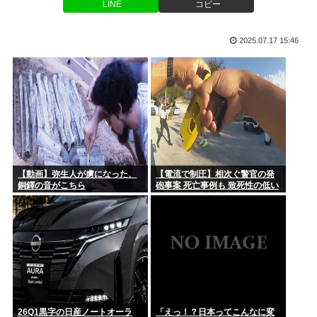
LINE
コピー
秋田県県庁の職員、公式オンライン会見で出張先のラブホテル
【画像】tuki.、お乳の始まり解禁www
でバスロ...
2025.07.17 15:46
【悲報】ちいかわ映画、朝一上映終わって帰ろうとしたおじさ
日本人JDが韓国旅行しまくる理由1位「いい出会いがありそう
ん、少女...
だから...
妊娠中の倖田來未(43)、ド派手なネイルを披露「世界一可愛い
妊婦...
【画像】TWICE・モモ(30)、またしてもエチエチボデーを披
露...
【動画】弥生人が虜になった、
【電流で制圧】相次ぐ警官の発
「つまらない」 放送当時は酷評… 後に評価が逆転した傑作
銅鐸の音がこちら
砲事案 死亡事例も 致死性の低い
『ルパン...
テーザー銃導入指摘
石橋貴明、24年前のセクハラ被害者から許される「むしろ嬉
しかった...
うんこ漏らして泣きながらパンツ洗ってるおっさんが盗撮され
る
明石家さんま、どこでもドア不要論を主張「俺は不便。おもし
26Q1黒字の日産ノートオーラ
「えっ！？日本ってこんなに変
ろくない...