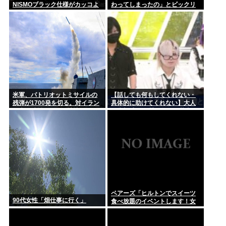
NISMOブラック仕様がカッコよ
わってしまったの」とビックリ
くてなんか悔しい
したこと
お盆だよ‼全員集合‼
ペアーズ「ヒルトンホテルでスイーツ食べ放題のマッチングイ
ベントや...
米軍、パトリオットミサイルの
【話しても何もしてくれない・
残弾が1700発を切る。対イラン
具体的に助けてくれない】大人
で大量消耗した分を補填するの
に失望感 トー横に集まる若者
に2年以上かかる模様。
ペアーズ「ヒルトンでスイーツ
90代女性「畑仕事に行く」
食べ放題のイベントします！女
2500円男7000円！！！」→男が
集まらないと話題に