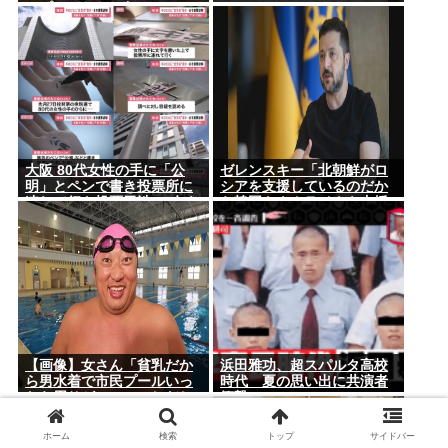
っぱいでかかった！
大阪 80代女性の手に「公
ゼレンスキー「北朝鮮がロ
明」とペンで書き投票所に
シアを支援しているのだか
連れて行き投票干渉 60女を
ら韓国もウクライナを支援
送検【いさ酒場】
しろ」
【画像】女さん「貧乳だか
浜田雅功、超スパルタ高校
ら男水着で市民プールいっ
時代 夏の思い出に共演者
たら周りがコソコソしだし
衝撃
てやばいwww」5万いいね
ホーム
検索
トップ
サイドバー