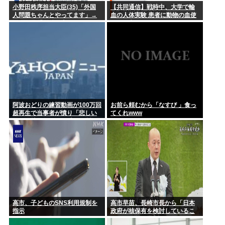
小野田秩序担当大臣(35)「外国
【共同通信】戦時中、大学で輸
人問題ちゃんとやってます」→
血の人体実験 患者に動物の血使
ネトウヨ「お前仕事してないだ
用、死亡例も
ろ 」→炎上www
阿波おどりの練習動画が100万回
お前ら頼むから「なすび 」食っ
超再生で当事者が憤り「悲しい
てくれwww
し、気持ち悪い」 日本人男性の
性欲は異常
高市、子どものSNS利用規制を
高市早苗、長崎市長から「日本
指示
政府が核保有を検討しているこ
と」を公然と批判され思いっき