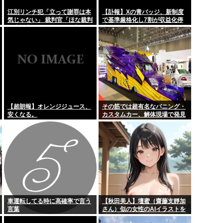
佐藤二朗（さとじろ）、撮
江別リンチ犯「立って謝罪は本
【訃報】Xの青バッジ、新制度
気じゃない」 裁判官「ほな裁判
で基準厳格化し7割が収益化停
層だからって、...
高橋洋一「円安は近隣窮
で土下座してないキミは本気じ
止へwmwmwmwmwmwmw
ゃないな」
蓄に回っ...
「佐々木希」に夫・渡部建の
・・・・・・・...
そ し て 誰 も テレビ 見 な く
くね？
来月からコカコーラが22
【超朗報】オレンジジュース、
その筋では超有名なバニング・
安くなる。
カスタムカー、解体現場で発見
され話題に
車運転してる時に高確率で言う
【秋田美人】壇蜜（齋藤支靜加
言葉
さん）似の女性のAIイラストを
貼るぞ！おぱーい！おへそ！マ