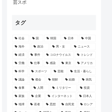
影中止www
芸スポ
乏化。日本には得でも米国には迷惑だった」
タグ
影がまったくナシ 20周年の節目に俳優...
 な ...
社会
国
韓国
日本
中国
0円に値上げ
海外
政治
男・女
ニュース
経済
事件
コロナウイルス
トレンド
労働
仕事
感染
東京
アメリカ
科学
スポーツ
芸能
生活・暮らし
議論
都会
朝鮮
結婚
病気
食事
人間
ミリタリー
投資
家族
企業
インターネット
日本人
地球
若者
思想
自民党
ロシア