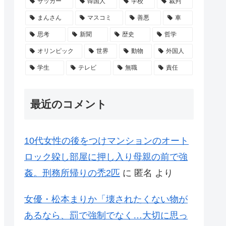
サッカー
韓国人
学校
裁判
まんさん
マスコミ
善悪
車
思考
新聞
歴史
哲学
オリンピック
世界
動物
外国人
学生
テレビ
無職
責任
最近のコメント
10代女性の後をつけマンションのオート
ロック躱し部屋に押し入り母親の前で強
姦。刑務所帰りの禿2匹
に
匿名
より
女優・松本まりか「壊されたくない物が
あるなら、罰で強制でなく…大切に思っ