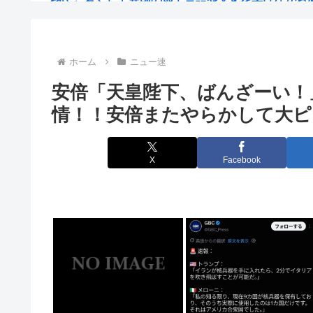
代理人「キスをする前に許諾はとってませんね？」ジャ
【悲報】「HUNTER×HUNTER」のビヨンド=ネテロ
ホーム
ニュー速
安倍「天皇陛下、ばんざーい！
ファン「ドラゴボの連載再開して！」とよたろう「あり
情！！安倍またやらかして大ピ
元EXILE・黒木啓司、妻・宮崎麗果被告へのDV事案で
ドパガキ・Z世代のせいで廃れてきた文化
X
Facebook
【画像】女子高生、市民プールでエグい乳を放り出し
【困惑】豚汁の事とんじるって呼ぶヤツって野生の豚を
内閣広報官「高市総理が避難所を3分しか視察しなかっ
【動画】公園の水飲み場で前屈みで水を飲む女子、危う