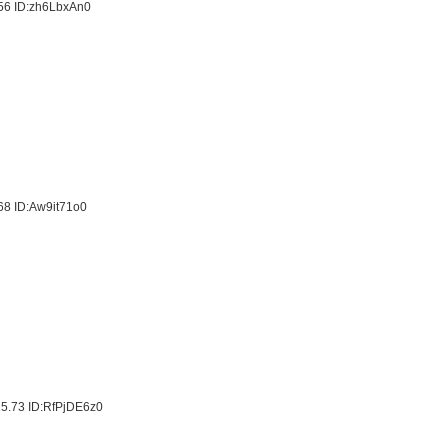
.56
ID:zh6LbxAn0
.68
ID:Aw9it71o0
15.73
ID:RfPjDE6z0