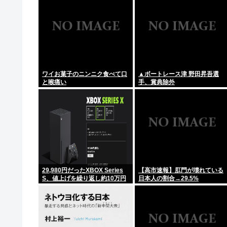
の一部始終
ワイお菓子のニンニク食べて口
▲ボートレース津 野田昇吾選
と喉痛い
手、賞典除外
29,980円だったXBOX Series
【高市速報】肛門が壊れている
S、値上げを繰り返し約10万円
日本人の割合→29.5%
に