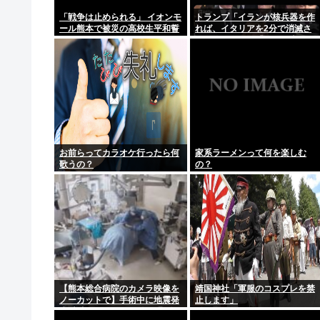
次の総理って小泉か林か小林なんか
「戦争は止められる」 イオンモ
トランプ「イランが核兵器を作
ール熊本で被災の高校生平和誓
れば、イタリアを2分で消滅さ
北斗晶、北海道大学生暴行死で無期懲役判決に 「若年
う
せる」メローニ「使った事ある
のアメリカだけじゃん」
6月の消費支出-3.3%で7か月連続マイナス 総務省「貯
【悲報】なぜ看護師さんは性格が悪い人が多いのか？・
ぶっちゃけ戦争で人が死にまくるのって普通に面白
お前らってカラオケ行ったら何
家系ラーメンって何を楽しむ
歌うの？
の？
【熊本総合病院のカメラ映像を
靖国神社「軍服のコスプレを禁
ノーカットで】手術中に地震発
止します」
生 患者ファースト 医師ら緊迫