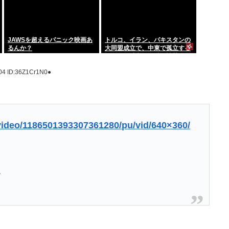
JAWSを超えるパニック映画あ
トルコ、イラン、パキスタンの
るんか？
大同盟成立で、中東で孤立する
イランは滅亡不可避な情勢へ
www
.04
ID:36Z1Cr1N0●
video/1186501393307361280/pu/vid/640×360/
。