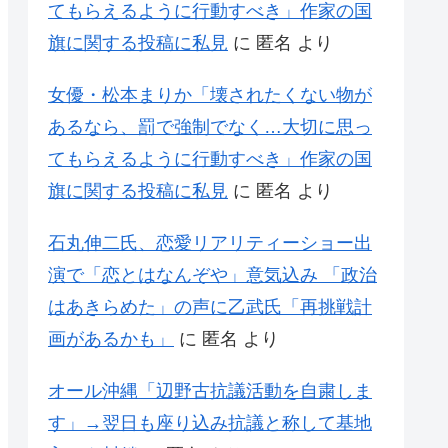
てもらえるように行動すべき」作家の国
旗に関する投稿に私見
に
匿名
より
女優・松本まりか「壊されたくない物が
あるなら、罰で強制でなく…大切に思っ
てもらえるように行動すべき」作家の国
旗に関する投稿に私見
に
匿名
より
石丸伸二氏、恋愛リアリティーショー出
演で「恋とはなんぞや」意気込み 「政治
はあきらめた」の声に乙武氏「再挑戦計
画があるかも」
に
匿名
より
オール沖縄「辺野古抗議活動を自粛しま
す」→翌日も座り込み抗議と称して基地