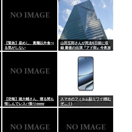
ン毛！
【緊急】昼めし、素麺以外食べ
山田五郎さんが死去6日前に収
る気がしない
録 最後の出演『アド街』今夜放
送
【悲報】堀大輔さん、寝る間も
スマホのフィルム貼りワイ(頼む
惜しんでレスバ祭りwww
ぞ…！)