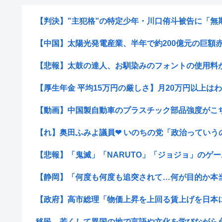
【判決】”主犯格”の特定少年・川口侑斗被告に「無期懲
【中国】太陽光発電産業、半年で約200億元の巨額
【悲報】太鼓の達人、お馴染みのフォントの使用料が年
【厚生年金 平均15万円の厳しさ】月20万円以上はわずか
【動画】中国製自動車のプラスチック部品強度がこち
【れ】奥田ふみよ議員❤‍ いのちの党「政治っていうの
【悲報】「鬼滅」「NARUTO」「ジョジョ」のゲーム
【静岡】「何度も何度も追突されて…何が目的か本当に
【政府】高市総理「物価上昇を上回る賃上げを日本に定
移民←若くして異国の地で言語や文化を学びながら