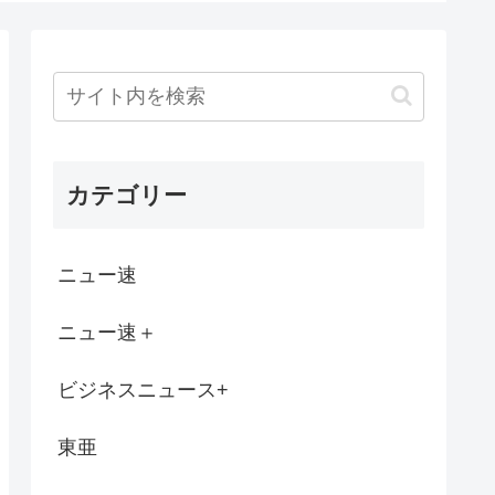
われず投げ売りされてしまうwww
勝てる可能性が一番高い格闘技
わない。でも老後に独りはキツイぞ。どうす...
カテゴリー
本のために2000万寄付しました。」
便器にこびりついた カスまで晒されるw...
ニュー速
こと西村ゆか、ひろきに離婚を提示www
ニュー速＋
どそんなに低くないよね？
ビジネスニュース+
う人物または有名人っている？
東亜
た男性、子供たちを守ろうとして殺害されて...