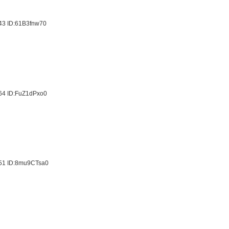
.43
ID:61B3fnw70
.64
ID:FuZ1dPxo0
.51
ID:8mu9CTsa0