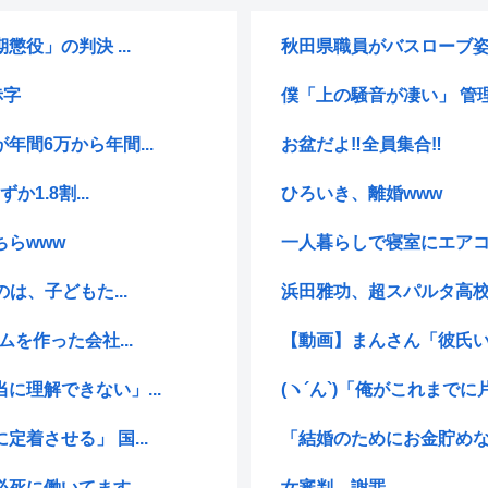
役」の判決 ...
秋田県職員がバスローブ姿
赤字
僕「上の騒音が凄い」 管理
間6万から年間...
お盆だよ‼全員集合‼
1.8割...
ひろいき、離婚www
らwww
一人暮らしで寝室にエア
は、子どもた...
浜田雅功、超スパルタ高校
を作った会社...
【動画】まんさん「彼氏
理解できない」...
(ヽ´ん`)「俺がこれまで
着させる」 国...
「結婚のためにお金貯めな
必死に働いてます
女審判、謝罪