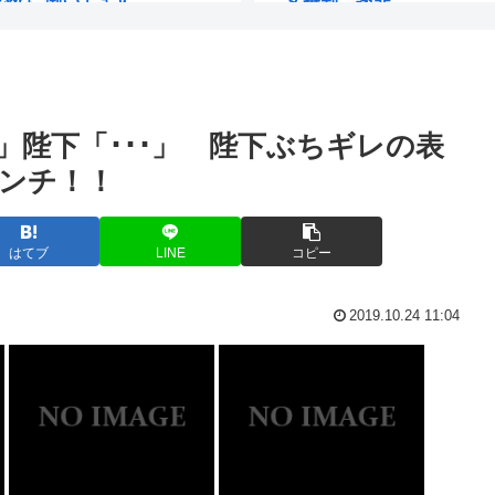
ンポケ斎藤「今...
ヒカキンの鬼茶、誰にも買
さん、何...
2mの奴に身長170cmが
」陛下「･･･」 陛下ぶちギレの表
がとう伝わりま...
両親「もう結婚しろとは言
ンチ！！
逮捕されて...
年収20億、ヒカキン「熊
【画像】坂口杏里、逃走して
はてブ
LINE
コピー
てしまうwww
【タラコ悲報】削ジェンヌ
2019.10.24 11:04
見たら「とん」...
俺は身長165センチだけ
たなんてデマ！...
言うほど凄いか？ってい
く乳が見えてし...
自宅の庭でBBQをしてい