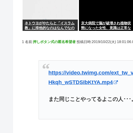
ネトウヨがやたらと「イスラム
京大病院で脳が破壊され植物状
教」に排他的なのはなんでなの
態になった女性、意識は正常な
ことが確認されおわる
1 名前:
押しボタン式の匿名希望者
投稿日時:2019/10/22(火) 18:01:06
https://video.twimg.com/ext_tw_
Hkqh_wSTDSIbKtYA.mp4
また同じことやってるよこの人･･･