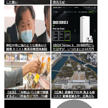
「今日も朝から隣家の旦那がオエッ! オエッ! オエッ!… 朝も
した疑い
作ろうぜ
夜...
【高市円安】高市リスク顕在か？協調介入後も円安進む。債券
利回りは...
神社や寺に油のような液体かけ
XBOX Series S、29,980円だっ
損壊 キリスト教系宗教団体創設
たはずが、いつのまにか10万円
者で医師の金山昌秀に懲役1年6
近い価格に
か月、執行猶予3年の判決
【生活】「今晩はパン1個で我慢
【広島】原爆投下81年 高まる核
するよ」〈年金月17万円・74歳
リスク 被爆者減る中、広島から
男性〉物価高で変わった当たり
平和訴え
前の食卓…「1食抜けば、数百円
は使わずに済む」