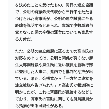
を決めたことを受けたもの。同日の連立協議
で、公明の斉藤鉄夫代表から三行半をたたき
つけられた高市氏が、公明の連立離脱に至る
経緯を説明するとみられ、衆院で少数単独与
党となった党の今後の運営についても言及す
る方針だ。
ただ、公明の連立離脱に至るまでの高市氏の
対応をめぐっては、公明と関係が良くない麻
生太郎副総裁や麻生氏に近い議員を新執行部
に登用した人事に、党内でも批判的な声が出
ている。また、公明党から「一方的に連立を
連立離脱を告げられた」と高市氏が報道陣に
明かしたが、これに斉藤氏が反論するなどし
ており、高市氏の言動に関しても所属議員か
ら指摘が出る可能性がある。