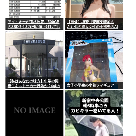
アイ・オーが価格改定、500GB
【画像】壇蜜（齋藤支靜加さ
のSSDを6.3万円に値上げしてし
ん）似の成人女性の全裸姿のAI
まう 元の値段3.4万からほぼ2倍
イラストを貼るぞ！おぱーい！
の地獄へ
おへそ！マン毛！【秋田県出
身】
【私はあなたの味方】中学の同
女子小学生の水着フィギュア
級生をストーカー行為か 24歳の
女を逮捕 男性の自宅に唐揚げや
文庫本など繰り返し届ける / 兵庫
県