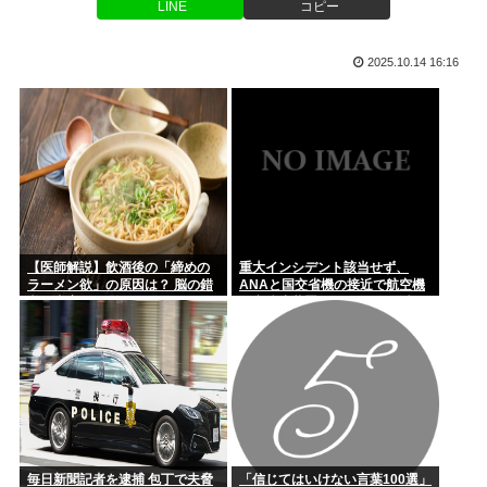
LINE
コピー
銭湯で入れ墨の人出入り禁止って古くない？
トイレ紙の輸入が4割増 中国製が拡大、国内品の値上げの壁に
積水ハウス「地面師に55億円騙し取られた…」ワイ「はえー
2025.10.14 16:16
かわいそ...
「言いましたよね 」高市避難所訪問時、声をかけようとする
被災者を...
38歳の兄が実家におるんやが、7年くらいニートしとる。親が
死んだ...
父親(31)、娘(11)をレ●プした男(20)を娘のティクトク垢...
【医師解説】飲酒後の「締めの
重大インシデント該当せず、
ラーメン欲」の原因は？ 脳の錯
ANAと国交省機の接近で航空機
「ジャニーさんとつかこうへい氏は同じ」 少年隊・錦織一清
覚と真実
衝突防止装置（TCAS）の警報が
が明かす...
作動したトラブル、羽田空港
沖、全日空に通知
アイドル「歌ってみた」→(ヽ´ん`)「悪口ではないけど下手で
すね...
1Kアパートの家賃が10万円以上する時代、年金14万円前後だ
と賃...
毎日新聞記者を逮捕 包丁で夫脅
「信じてはいけない言葉100選」