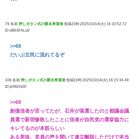
79 名前:
押しボタン式の匿名希望者
投稿日時:2025/10/14(火) 16:10:52.72
ID:vB6SF4Lu0
>>68
だいぶ立民に流れてるぞ
109 名前:
押しボタン式の匿名希望者
投稿日時:2025/10/14(火) 16:15:34.49
ID:pi5fd3s00
>>68
創価信者が言ってたが、石井が落選したのと都議会議
員選で新宿惨敗したことに信者が自民党の選挙協力に
キレてるのが本筋らしい
ある意味、党員の声を聞いて連立離脱しただけで本当