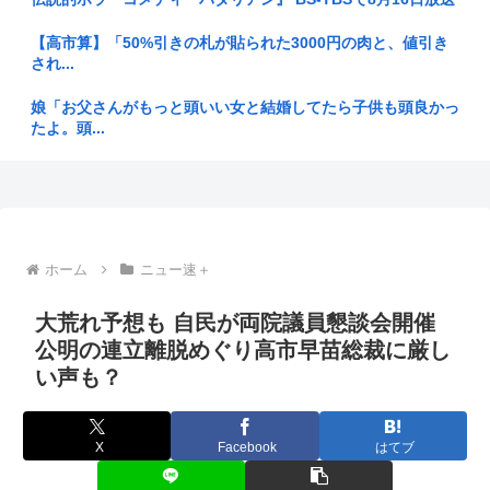
NHK職員、番組出演者から性加害→PTSD発症…訴えても放置
され...
【高市算】「50%引きの札が貼られた3000円の肉と、値引き
され...
産経新聞、東北での発行を休止へ 11月末、コスト増で合理化
娘「お父さんがもっと頭いい女と結婚してたら子供も頭良かっ
ラブコメ漫画で応援してたヒロインが負けた時の悲しさは異常
たよ。頭...
www
あのちゃんのアップグレードに応募した男の子www
EAさん買収、完全完了 買収の借金押し付けられて無事負債3
兆20...
高級時計ってやっぱりカッコ良くね？
AV女優「熊本に300万円寄付します」彡(^)(^)「汚い金あり...
看護助手のゆうちゃん(30)「カチンときた」 入院患者の男
ホーム
ニュー速＋
(90...
ジャンポケ齋藤のフェラ疑惑に適当な判決はなんだと思う？
大荒れ予想も 自民が両院議員懇談会開催
ジャンポケ斉藤の懲役7年っていくらなんでも重すぎね？
日本の1人当たりGDPがOECD24位に、韓国との順位差拡大=
公明の連立離脱めぐり高市早苗総裁に厳し
韓...
い声も？
家賃値上がりで「シェアハウス」需要増。働き盛りの男8人い
れば一軒...
おんjオナホ半分までしか入らない部
高市「外国人が増える日本で、永住権を与えられたら生活保護
【衝撃】田舎のヤンキー、とんでもない事が判明するwww 田
X
Facebook
はてブ
を貰うな...
舎のマ...