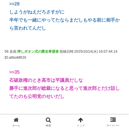
>>28
しようがねえだろさすがに
半年でも一緒にやってたならまだしもやる前に相手か
ら言われてんだし
56 名前:
押しボタン式の匿名希望者
投稿日時:2025/10/14(火) 16:07:44.14
ID:af4ioMR20
>>35
石破政権のとき高市は平議員だしな
勝手に進次郎が総裁になると思って進次郎とだけ話し
てたのも公明党のせいだし
67 名前:
押しボタン式の匿名希望者
投稿日時:2025/10/14(火) 16:09:16.83
ID:Azed1YDT0
ホーム
検索
トップ
サイドバー