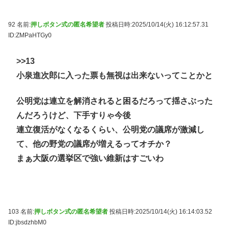
92 名前:
押しボタン式の匿名希望者
投稿日時:2025/10/14(火) 16:12:57.31
ID:ZMPaHTGy0
>>13
小泉進次郎に入った票も無視は出来ないってことかと
公明党は連立を解消されると困るだろって揺さぶった
んだろうけど、下手すりゃ今後
連立復活がなくなるくらい、公明党の議席が激減し
て、他の野党の議席が増えるってオチか？
まぁ大阪の選挙区で強い維新はすごいわ
103 名前:
押しボタン式の匿名希望者
投稿日時:2025/10/14(火) 16:14:03.52
ID:jbsdzhbM0