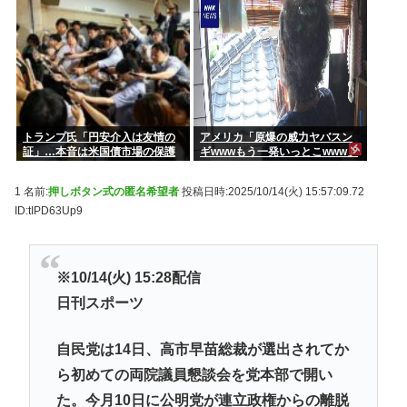
トランプ氏「円安介入は友情の
アメリカ「原爆の威力ヤバスン
証」…本音は米国債市場の保護
ギwwwもう一発いっとこwww」
これちょっとやりすぎだろ
1 名前:
押しボタン式の匿名希望者
投稿日時:2025/10/14(火) 15:57:09.72
ID:tIPD63Up9
※10/14(火) 15:28配信
日刊スポーツ
自民党は14日、高市早苗総裁が選出されてか
ら初めての両院議員懇談会を党本部で開い
た。今月10日に公明党が連立政権からの離脱