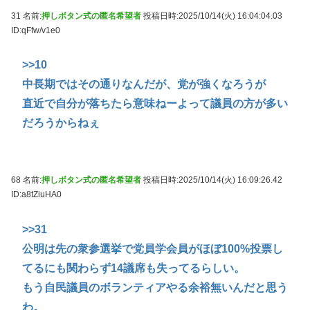
31 名前:
押しボタン式の匿名希望者
投稿日時:2025/10/14(火) 16:04:04.03
ID:qFfw/v1e0
>>10
中長期ではその通りなんだが、党が強くなろうが
直近で自分が落ちたら意味ねーよって議員の方が多い
だろうからねぇ
68 名前:
押しボタン式の匿名希望者
投稿日時:2025/10/14(火) 16:09:26.42
ID:a8tZiuHA0
>>31
公明は先の衆参選挙で党員学会員がほぼ100%投票し
てるにも関わらず14議席も失ってるらしい。
もう自民議員のボランティアやる余裕無いんだと思う
わ。