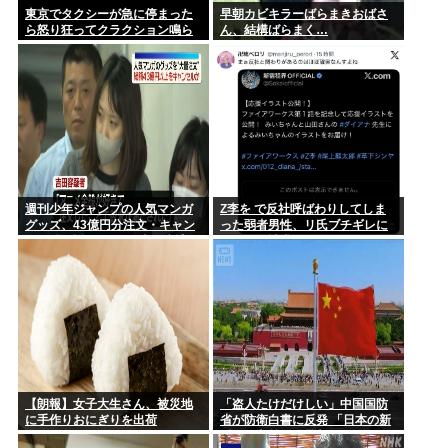
東京でタクシーが急に停まった
早朝カビキラーばらまきおばさ
ら怒り狂ってクラクション鳴ら
ん、結構ばらまく…
してるやつ、だいたい田舎ナン
バーwww
週刊少年ジャンプの人気マンガ
Z李を で反社呼ばわりしてしま
グッズ、43億円分注文・キャン
った弱者男性、リ氏ブチギレに
セル繰り返したか 32歳女逮捕
より開示請求へ
「注文したことで欲求が満たさ
れた」
【朗報】女子大生さん、被災地
「盗人たけだけしい」中国国防
に手作りおにぎりを出荷
省が防衛白書に反発 「日本の新
型軍国主義」と批判