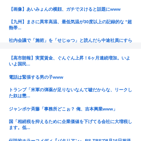
【画像】あいみょんの横顔、ガチでヌけると話題にwww
【九州】まさに異常高温、最低気温が30度以上の記録的な “超
熱帯...
社内会議で「施術」を「せじゅつ」と読んだら中途社員にすら
笑われた...
【高市朗報】実質賃金、ぐんぐん上昇！6ヶ月連続増加。いよ
ヒカルさん、明治座での落語家デビュー公演をユーチューブで
いよ国民...
全編公開...
電話は緊張する男の子www
早朝5時からキャラ弁作りなんてあり得ない…中国のお母さん
が「なぜ...
トランプ「米軍の弾薬が足りないなんて嘘だからな、リークし
た奴は懲...
【中国】若者に広がる経済苦境「ベッドシェアリング」
ジャンポケ斉藤「事務所どこぉ？ 俺、吉本興業www」
日本って侵略国家だったのに反省してないよな
国「相続税を抑えるために企業価値を下げてる会社に大増税し
【広島】原爆投下81年 高まる核リスク 被爆者減る中、広島か
ます。低...
ら平...
伝説的ホラーコメディ『バタリアン』 BS-TBSで8月16日放送