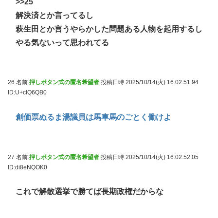
>>25
解決済とか言ってるし
萩生田とか言うやらかした問題ある人物を起用するし
やる気ないって思われてる
26 名前:
押しボタン式の匿名希望者
投稿日時:2025/10/14(火) 16:02:51.94
ID:U+cIQ6QB0
創価票ぬるま湯議員は馬車馬のごとく働けよ
27 名前:
押しボタン式の匿名希望者
投稿日時:2025/10/14(火) 16:02:52.05
ID:di8eNQOK0
これで解散選挙で勝てば長期政権だからな