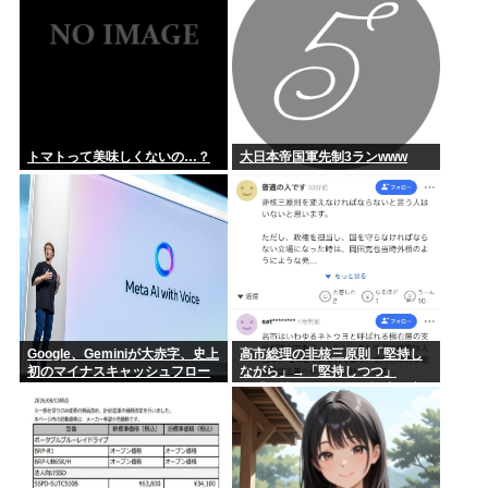
トマトって美味しくないの…？
大日本帝国軍先制3ランwww
Google、Geminiが大赤字、史上
高市総理の非核三原則「堅持し
初のマイナスキャッシュフロー
ながら」→「堅持しつつ」
に陥る
→「堅持しており」。記者が変
化を発見し追及