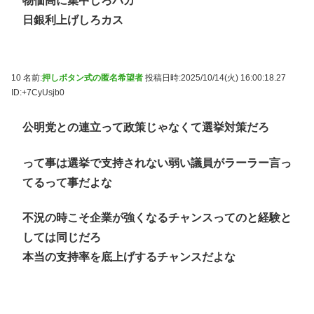
物価高に集中しろバカ
日銀利上げしろカス
10 名前:
押しボタン式の匿名希望者
投稿日時:2025/10/14(火) 16:00:18.27
ID:+7CyUsjb0
公明党との連立って政策じゃなくて選挙対策だろ
って事は選挙で支持されない弱い議員がラーラー言っ
てるって事だよな
不況の時こそ企業が強くなるチャンスってのと経験と
しては同じだろ
本当の支持率を底上げするチャンスだよな