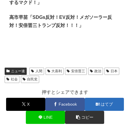
するマクド！」
高市早苗「SDGs反対！EV反対！メガソーラー反
対！安倍晋三トランプ反対！！！」
ニュー速
人間
大喜利
安倍晋三
政治
日本
社会
自民党
押すとシェアできます
X
Facebook
はてブ
LINE
コピー