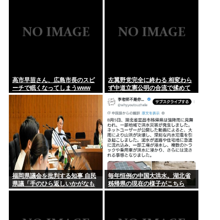
『ジャンポケ斉藤、懲役7年の求刑』 これwww
ジャンポケ斉藤慎二の妻・瀬戸サオリ、小1の息子のためにお
弁当をつ...
高市早苗さん、広島市長のスピ
左翼野党完全に終わる 相変わら
ーチで眠くなってしまうwww
ず中道立憲公明の合流で揉めて
る模様
福岡県議会を批判する知事 自民
毎年恒例の中国大洪水。湖北省
県議「手のひら返しいかがなも
秭帰県の現在の様子がこちら
のか」