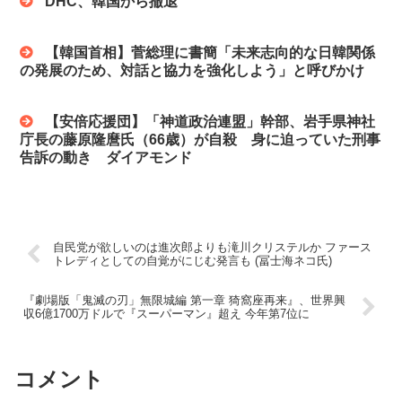
DHC、韓国から撤退
【韓国首相】菅総理に書簡「未来志向的な日韓関係
の発展のため、対話と協力を強化しよう」と呼びかけ
【安倍応援団】「神道政治連盟」幹部、岩手県神社
庁長の藤原隆麿氏（66歳）が自殺 身に迫っていた刑事
告訴の動き ダイアモンド
自民党が欲しいのは進次郎よりも滝川クリステルか ファース
トレディとしての自覚がにじむ発言も (冨士海ネコ氏)
『劇場版「鬼滅の刃」無限城編 第一章 猗窩座再来』、世界興
収6億1700万ドルで『スーパーマン』超え 今年第7位に
コメント