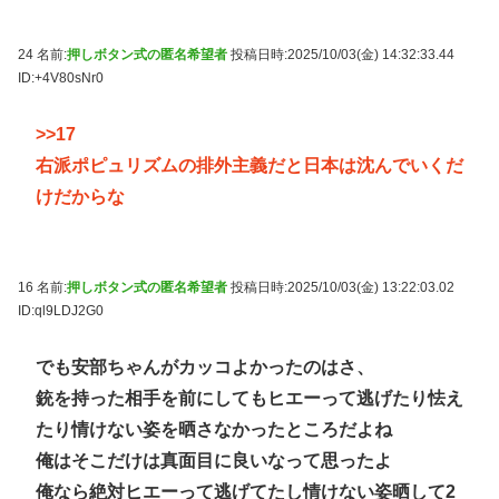
24 名前:
押しボタン式の匿名希望者
投稿日時:2025/10/03(金) 14:32:33.44
ID:+4V80sNr0
>>17
右派ポピュリズムの排外主義だと日本は沈んでいくだ
けだからな
16 名前:
押しボタン式の匿名希望者
投稿日時:2025/10/03(金) 13:22:03.02
ID:ql9LDJ2G0
でも安部ちゃんがカッコよかったのはさ、
銃を持った相手を前にしてもヒエーって逃げたり怯え
たり情けない姿を晒さなかったところだよね
俺はそこだけは真面目に良いなって思ったよ
俺なら絶対ヒエーって逃げてたし情けない姿晒して2