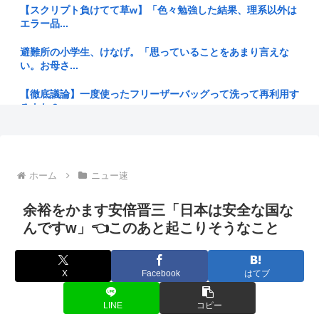
【スクリプト負けてて草w】「色々勉強した結果、理系以外は
エラー品...
なぜフランス人はこれほど日本が好きなのか? 中国ネット「中
国人も...
避難所の小学生、けなげ。「思っていることをあまり言えな
い。お母さ...
【巨乳！！】アナウンサーさん(26)、地上波で自前のJKコス
プレ...
【徹底議論】一度使ったフリーザーバッグって洗って再利用す
るよな？
【朗報】市営のジム、マジで助かる
ジャンポケ斉藤の被害女性「バウムクーヘン売ったりTikTok
趣里が悲痛コメント！母・伊藤蘭をも裏切る三山凌輝の不倫に
ライ...
ショック...
ホーム
ニュー速
【ケンモハック】普通のエアコンをスポットクーラー化する方
【露リゾート悲劇】防空網崩壊で海水浴客6人死亡、プーチン
法が発案...
宮殿30...
余裕をかます安倍晋三「日本は安全な国な
今「佐渡ヶ島」の地価が爆上がり中、お前らまだ安い今のうち
「外国人は日本人と同じ生活者で、地域の担い手」…多文化共
んですw」👈このあと起こりそうなこと
に騙され...
生実現へ...
【衝撃】大竹玖瑠美さんの叔父「玖瑠美さんらしき遺体が見つ
【画像】風俗に行くとこういう恵体メロン乳(35)を指名してし
X
Facebook
はてブ
かった」...
まう...
近所の公園のトイレがハッテン場になってるんだけど、どうす
LINE
コピー
「考えられない。まさか先輩が爆死するなんて 」亡くなった
ればゲイ...