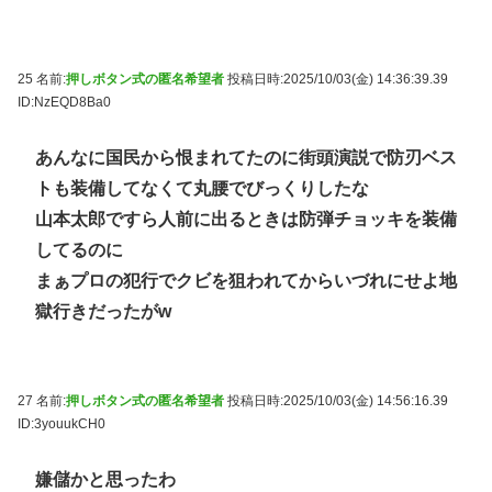
25 名前:
押しボタン式の匿名希望者
投稿日時:2025/10/03(金) 14:36:39.39
ID:NzEQD8Ba0
あんなに国民から恨まれてたのに街頭演説で防刃ベス
トも装備してなくて丸腰でびっくりしたな
山本太郎ですら人前に出るときは防弾チョッキを装備
してるのに
まぁプロの犯行でクビを狙われてからいづれにせよ地
獄行きだったがw
27 名前:
押しボタン式の匿名希望者
投稿日時:2025/10/03(金) 14:56:16.39
ID:3youukCH0
嫌儲かと思ったわ