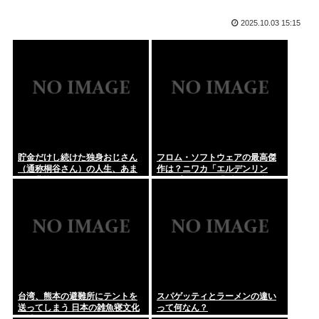
女性店員...
2025.10.03 15:15
リュックに射精した男、逮捕。
【立憲】蓮舫氏「止める人は誰もいなかったのか」「あまりに
も愕然」...
身長って180cm超えると逆にキモいよな
米軍 迎撃ミサイル備蓄 イラン戦闘前の5分の1に
国土交通省さん「全日空機と国土交通省の検査機が異常接近し
たけど”...
50歳でマッチングアプリも婚活イベントも行ったことないオ
ッサンだ...
貯金だけし続けた独身おじさん
フロム・ソフトウェアの最高傑
（通称桐谷さん）の人生、あま
作は？ニワカ「エルデンリン
元ジャンポケ・斉藤慎二被告の妻・瀬戸サオリ 「久々に」家
りに悲惨すぎるwww
グ」プレステ厨「ブラボ」逆張
族へのお...
り「ダクソ2」玄人ワイ「…」
【画像】白サターンが出た時の衝撃は凄かったよな。わずか1
年半でこ...
マチアプで会った女とお泊まりデートしたんやが
今日、俺の誕生日
台湾、熊本の避難所にテントを
スパゲッティとラーメンの違い
送ってしまう 日本の雑魚寝文化
って何なん？
【緊急高市速報】2026年製のエアコン 品質が崩壊して終わる
を壊すな！