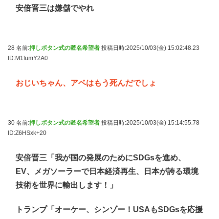
安倍晋三は嫌儲でやれ
28 名前:
押しボタン式の匿名希望者
投稿日時:2025/10/03(金) 15:02:48.23
ID:M1fumY2A0
おじいちゃん、アベはもう死んだでしょ
30 名前:
押しボタン式の匿名希望者
投稿日時:2025/10/03(金) 15:14:55.78
ID:Z6HSxk+20
安倍晋三「我が国の発展のためにSDGsを進め、
EV、メガソーラーで日本経済再生、日本が誇る環境
技術を世界に輸出します！」
トランプ「オーケー、シンゾー！USAもSDGsを応援