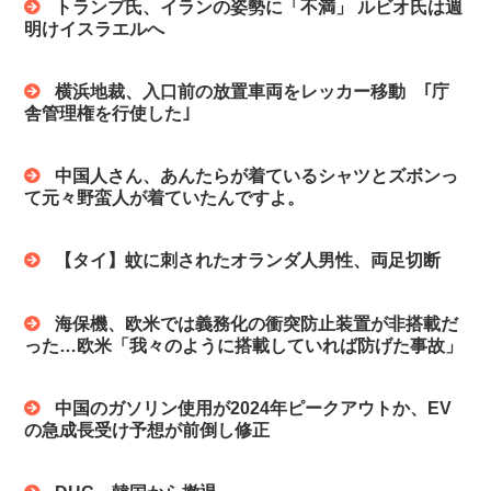
トランプ氏、イランの姿勢に「不満」 ルビオ氏は週
明けイスラエルへ
横浜地裁、入口前の放置車両をレッカー移動 ｢庁
舎管理権を行使した｣
中国人さん、あんたらが着ているシャツとズボンっ
て元々野蛮人が着ていたんですよ。
【タイ】蚊に刺されたオランダ人男性、両足切断
海保機、欧米では義務化の衝突防止装置が非搭載だ
った…欧米「我々のように搭載していれば防げた事故」
中国のガソリン使用が2024年ピークアウトか、EV
の急成長受け予想が前倒し修正