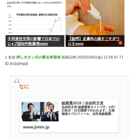
不同意性交罪の影響で日本での
【超愕】皮膚科の薬すごすぎワ
レ●プ認知件数爆増www
ロタwww
1 名前:
押しボタン式の匿名希望者
投稿日時:2025/10/03(金) 12:56:47.71
ID:3n3ojPqq0
なに
総裁選2018｜自由民主党
自由民主党 総裁選挙サイトです。9月7
日告示・20日開票で行われます。立候
補者のプロフィール、自民党総裁選日
程、演説会情報など、さまざまなコン
テンツをご用意しています。
www.jimin.jp