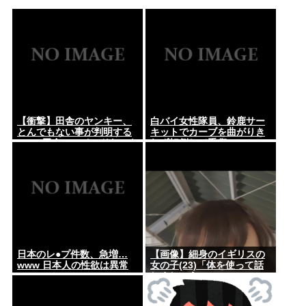
【衝撃】田舎のヤンキー、
白バイ女性隊員、鈴鹿サー
とんでもない事が判明する
キットでカーブを曲がりき
www 田舎のマイルドヤンキ
れず転倒して重傷
ーって何であんなに金ある
の？もしかして…
日本のレ●プ件数、急増…
【画像】細身のイギリスの
www 日本人の性欲は異常
女の子(23)「体を使って話
しましょう…