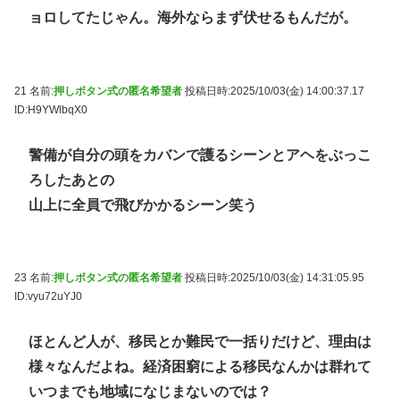
ョロしてたじゃん。海外ならまず伏せるもんだが。
21 名前:
押しボタン式の匿名希望者
投稿日時:2025/10/03(金) 14:00:37.17
ID:H9YWlbqX0
警備が自分の頭をカバンで護るシーンとアヘをぶっこ
ろしたあとの
山上に全員で飛びかかるシーン笑う
23 名前:
押しボタン式の匿名希望者
投稿日時:2025/10/03(金) 14:31:05.95
ID:vyu72uYJ0
ほとんど人が、移民とか難民で一括りだけど、理由は
様々なんだよね。経済困窮による移民なんかは群れて
いつまでも地域になじまないのでは？