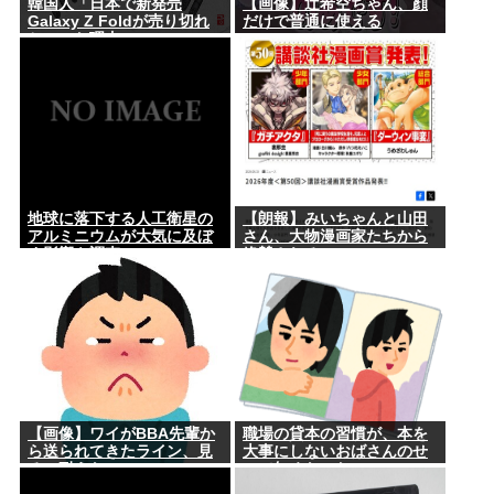
韓国人「日本で新発売
【画像】辻希空ちゃん、顔
Galaxy Z Foldが売り切れ
だけで普通に使える
ちゃった理由」
地球に落下する人工衛星の
【朗報】みいちゃんと山田
アルミニウムが大気に及ぼ
さん、大物漫画家たちから
す影響を調査
絶賛されるwww
【画像】ワイがBBA先輩か
職場の貸本の習慣が、本を
ら送られてきたライン、見
大事にしないおばさんのせ
るに耐えない・・・
いで無くなった