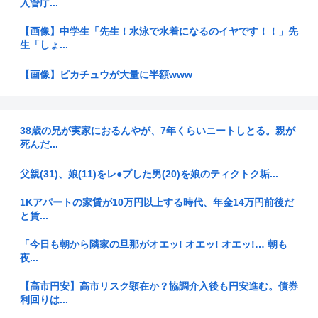
入管庁...
【画像】中学生「先生！水泳で水着になるのイヤです！！」先
生「しょ...
【画像】ピカチュウが大量に半額www
【朗報】100人中100人が100点を付ける完璧なJKが発掘さ
れ...
38歳の兄が実家におるんやが、7年くらいニートしとる。親が
死んだ...
「ずいぶん優雅」茂木敏充外相 熊本の被災地が過酷生活のな
か…外遊...
父親(31)、娘(11)をレ●プした男(20)を娘のティクトク垢...
【中国】若者に広がる経済苦境「ベッドシェアリング」
1Kアパートの家賃が10万円以上する時代、年金14万円前後だ
と賃...
韓国人インフルエンサー(49)、日本で次々と車に衝突 計7台
巻き...
「今日も朝から隣家の旦那がオエッ! オエッ! オエッ!… 朝も
夜...
【九州】まさに異常高温、最低気温が30度以上の記録的な “超
熱帯...
【高市円安】高市リスク顕在か？協調介入後も円安進む。債券
利回りは...
BYD、地方を軽EVの主戦場に 給油所半減で揺らぐ「国民車」
に照...