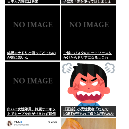
日本人の性欲は異常
子(23)「体を使って話しましょ
う…
結局エナドリと酒ってどっちの
ご飯にパスタのミートソースを
が体に悪いん
かけたらドリアになる←これ
白バイ女性隊員、鈴鹿サーキッ
【正論】小児性愛者「なんで
トでカーブを曲がりきれず転倒
LGBTが守られて僕らは守られな
して重傷
いんだああああ」←いや犯罪だ
からやん