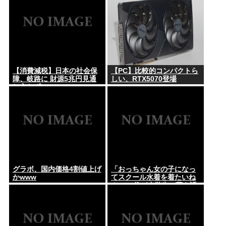
【消費減税】日本の社会保
【PC】比較的コンパクトら
障、岐路に 財源5兆円見通
しい、RTX5070登場
し立たず
グラボ、国内価格4割値上げ
「おっちゃん女の子になっ
かwww
てスクール水着を着たいね
ん」60代が小学生に夢を語
る事案が発生