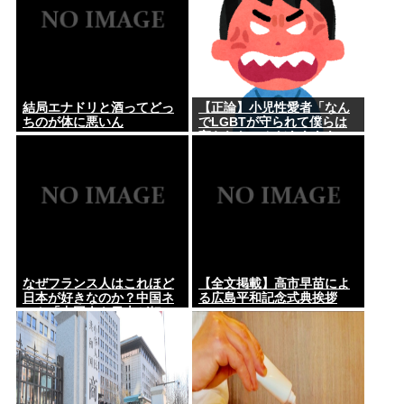
結局エナドリと酒ってどっ
【正論】小児性愛者「なん
ちのが体に悪いん
でLGBTが守られて僕らは
守られないんだああああ」
←いや犯罪だからやん
なぜフランス人はこれほど
【全文掲載】高市早苗によ
日本が好きなのか？中国ネ
る広島平和記念式典挨拶
ット「中国人も日本が好
き」