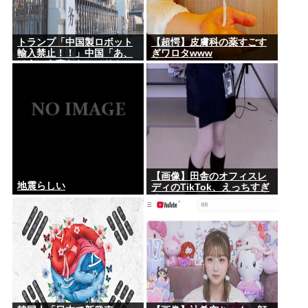
トランプ「中国製ロボット
【超愕】皮膚科の薬すごす
輸入禁止！！」中国「あ、
ぎワロタwww
そういう事ならアメリカの
安全の為にドローンの輸出
も止めるね？」
【画像】田舎のオフィスレ
地震らしい
ディのTikTok、えっちすぎ
る