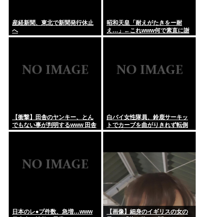
産経新聞、東北で新聞発行休止
昭和天皇「耐えがたきをー耐
へ
え…」←これwww何で素直に謝
れねーの？？！？
【衝撃】田舎のヤンキー、とん
白バイ女性隊員、鈴鹿サーキッ
でもない事が判明するwww 田舎
トでカーブを曲がりきれず転倒
のマイルドヤンキーって何であ
して重傷
んなに金あるの？もしかして…
日本のレ●プ件数、急増…www
【画像】細身のイギリスの女の