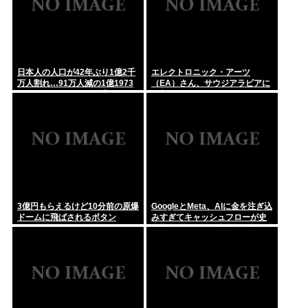
日本人の人口が42年ぶり1億2千
エレクトロニック・アーツ
万人割れ…91万人減の1億1973
（EA）さん、サウジアラビアに
万人、外国人は35万人増
買収されてしまう。これはハラ
ールゲーム爆誕か
3億円もらえるけど10分前の原爆
GoogleとMeta、AIに金を注ぎ込
ドームに飛ばされるボタン
みすぎてキャッシュフローが史
上初のマイナス。売却か保有で
内ゲバ始まる