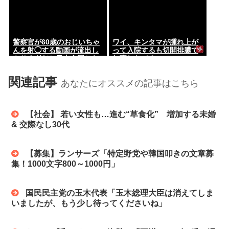
警察官が60歳のおじいちゃ
ワイ、キンタマが腫れ上が
んを射◯する動画が流出し
って入院するも切開排膿で
やりすぎだと日本全国から
無事しなびる
批判殺到！！！
関連記事
あなたにオススメの記事はこちら
【社会】 若い女性も…進む“草食化” 増加する未婚
& 交際なし30代
【募集】ランサーズ「特定野党や韓国叩きの文章募
集！1000文字800～1000円」
国民民主党の玉木代表「玉木総理大臣は消えてしま
いましたが、もう少し待ってくださいね」