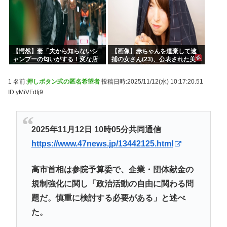
【愕然】妻「夫から知らないシ
【画像】赤ちゃんを遺棄して逮
ャンプーの匂いがする！変な店
捕の女さん(23)、公表された美
に行ってるに違いない！！！」
人すぎるご尊顔がこちら⇒www
探偵「調べたところ･･･」⇒結果
1 名前:
押しボタン式の匿名希望者
投稿日時:2025/11/12(水) 10:17:20.51
ｗｗ
ID:yMiVFdfj9
2025年11月12日 10時05分共同通信
https://www.47news.jp/13442125.html
高市首相は参院予算委で、企業・団体献金の
規制強化に関し「政治活動の自由に関わる問
題だ。慎重に検討する必要がある」と述べ
た。