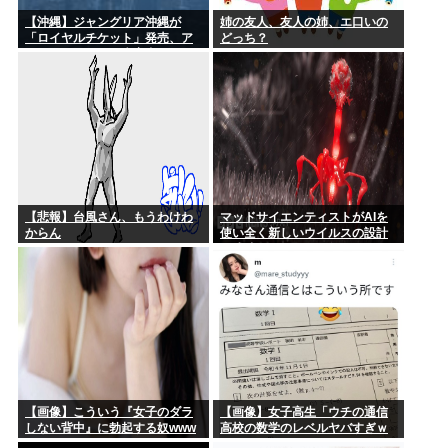
【沖縄】ジャングリア沖縄が
姉の友人、友人の姉、エ口いの
「ロイヤルチケット」発売、ア
どっち？
トラクションの優先案内などの
特典…大人2万9700円
【悲報】台風さん、もうわけわ
マッドサイエンティストがAIを
からん
使い全く新しいウイルスの設計
に成功
【画像】こういう『女子のダラ
【画像】女子高生「ウチの通信
しない背中』に勃起する奴www
高校の数学のレベルヤバすぎｗ
ｗｗ」