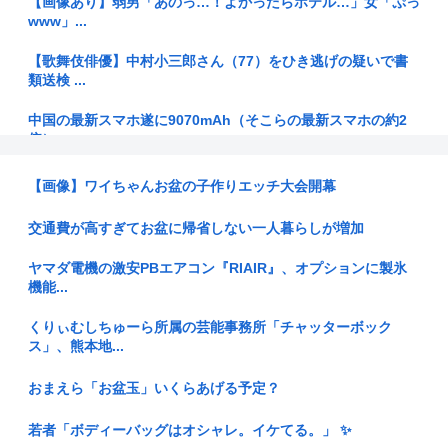
【画像あり】弱男「あのっ…！よかったらホテル…」女「ぷっ
www」...
【歌舞伎俳優】中村小三郎さん（77）をひき逃げの疑いで書
類送検 ...
中国の最新スマホ遂に9070mAh（そこらの最新スマホの約2
倍）...
【悲報】女性インフルエンサー、ライブ配信中に自殺 ⇒！
【画像】ワイちゃんお盆の子作りエッチ大会開幕
【画像】黒髪JKの黒ビキニwww
交通費が高すぎてお盆に帰省しない一人暮らしが増加
【高知県】違法にとれたクロマグロを「配っている」と通報⋯
ヤマダ電機の激安PBエアコン『RIAIR』、オプションに製氷
採捕停止...
機能...
PS5/Switch2『カラドリウス2』、発売決定！
くりぃむしちゅーら所属の芸能事務所「チャッターボック
ス」、熊本地...
【タレント】菊地亜美さん、マレーシアへ移住
おまえら「お盆玉」いくらあげる予定？
中国人「中国アニメはすでに日本アニメを超えたのではない
か」
若者「ボディーバッグはオシャレ。イケてる。」 ✨