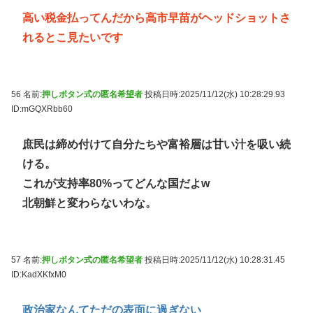
高い税金払ってんだから高市早苗がヘッドショットさ
れるとこ見たいです
56 名前:
押しボタン式の匿名希望者
投稿日時:2025/11/12(水) 10:28:29.93
ID:mGQXRbb60
庶民は締め付けて自分たちや富裕層は甘い汁を吸い続
ける。
これが支持率80%ってどんな国だよw
北朝鮮と変わらないわな。
57 名前:
押しボタン式の匿名希望者
投稿日時:2025/11/12(水) 10:28:31.45
ID:KadXKfxM0
政治家なんてただの表面に過ぎない