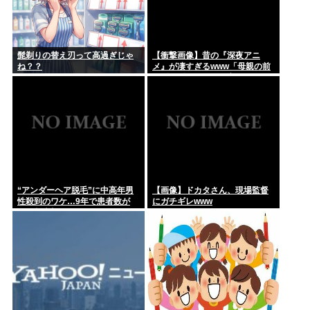
髭剃りの替え刃って高過ぎじゃ
【衝撃画像】昔の『深夜アニ
ね？？
メ』が凄すぎるwww「母親の前
でギリギリ見れる深夜アニメ」
がこちら…この名作アニメは…
“アンダーヘア脱毛”に中高年男
【画像】ドカタさん、現場監督
性殺到のワケ…9年で患者数が
にガチギレwww
200倍以上