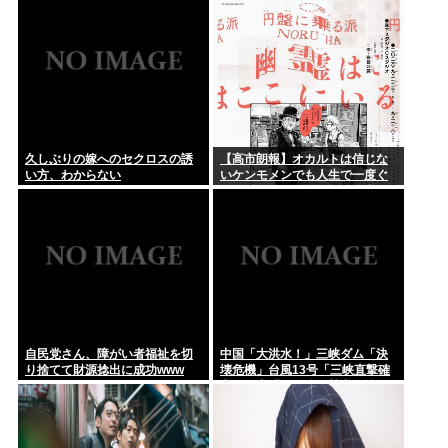
久しぶりの嫁へのセクロスの誘
【高市朗報】オカルトは信じな
い方、わからない
いケンモメンでも人生で一度ぐ
らい"超自然的な体験"した事あ
るんだろ？？
自民党さん、障がい者福祉を切
中国「大洪水！」三峡ダム「決
り捨てて財源捻出に成功www
壊危機」台風13号「三峡直撃確
定」日本「最も強い勢力で接
近！（伊勢湾台風級」台風13号
と15号「中国本土でぶつかり合
う（前代未聞」→