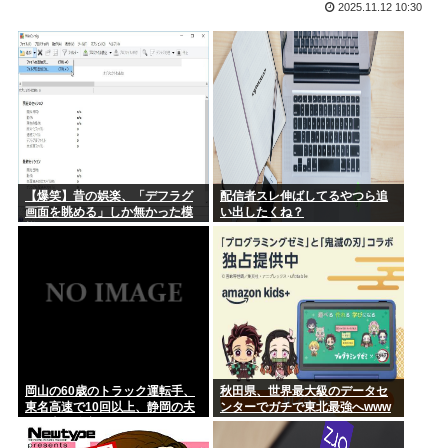
2025.11.12 10:30
とこ...
でも韓国料理って微妙だよな、あんまり美味いの無いよな？
明日からお盆休みだけどみんなどこ行く予定か決めた？ ‍♂ ☀
「日本の右派勢力は国際的な同情を得ようと『核の被害者』の
立場を政...
交通系カードで改札通って改札内のショップ利用してまた改札
出ようと...
松本人志が企画・プロデュース「ドキュメンタル」が米国で初
制作決定...
【爆笑】昔の娯楽、「デフラグ
配信者スレ伸ばしてるやつら追
画面を眺める」しか無かった模
い出したくね？
佐藤二朗（さとじろ）、完全勝利www
様www
ワイ、金無し、女無し、髪無し、身長無し、知能無し、友達無
し、若さ...
クリミア半島に入る道路が地獄絵図
なぜ、「日常系アニメ」は廃れたのか？
岡山の60歳のトラック運転手、
秋田県、世界最大級のデータセ
【ジャップ】女優の広瀬すず「私、麺と納豆が全然許せない。
東名高速で10回以上、静岡の夫
ンターでガチで東北最強へwww
私、麺と...
婦の車に追突