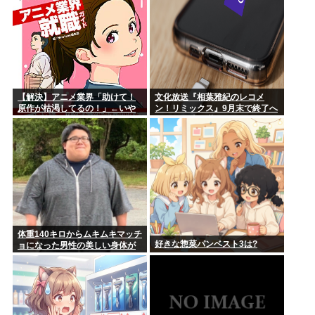
100歩譲って「下着姿」ならまだわかるけど、「スカートを下
から盗...
【解決】アニメ業界「助けて！
文化放送『相葉雅紀のレコメ
原作が枯渇してるの！」←いや
ン！リミックス』9月末で終了へ
既存作品の2期やったら良いよ
25年の歴史に幕
ね？
体重140キロからムキムキマッチ
好きな惣菜パンベスト3は?
ョになった男性の美しい身体が
コチラ！！！