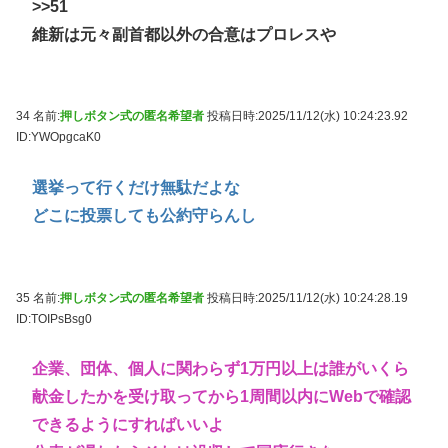
>>51
維新は元々副首都以外の合意はプロレスや
34 名前:
押しボタン式の匿名希望者
投稿日時:2025/11/12(水) 10:24:23.92
ID:YWOpgcaK0
選挙って行くだけ無駄だよな
どこに投票しても公約守らんし
35 名前:
押しボタン式の匿名希望者
投稿日時:2025/11/12(水) 10:24:28.19
ID:TOIPsBsg0
企業、団体、個人に関わらず1万円以上は誰がいくら
献金したかを受け取ってから1周間以内にWebで確認
できるようにすればいいよ