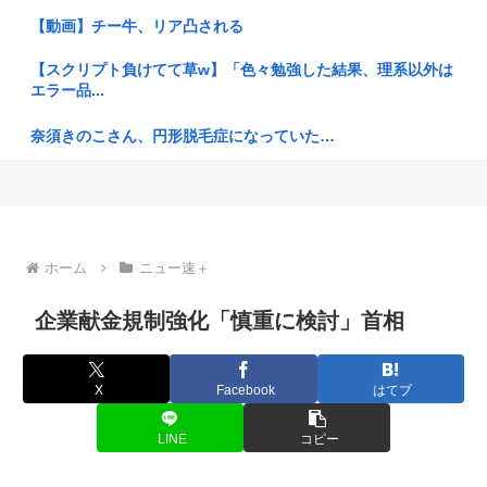
【悲報】外国人の医療費未払いが多すぎたので病院が外国人の
【動画】チー牛、リア凸される
治療を断...
【スクリプト負けてて草w】「色々勉強した結果、理系以外は
【静岡市】「息子が痴漢された」住宅街の路上で帰宅途中の男
エラー品...
子小学生...
奈須きのこさん、円形脱毛症になっていた…
【速報】ワンピースでペルが「世界に5種しかない飛行能力」
と発言し...
ウイスキーを冷凍庫に入れると凍る
【Mステ】西川貴教さん 魅惑のマーメイドすぎるwww
佐藤二朗、妻とのハグを報告「君と生きてきて、本当に良かっ
た」「文...
ガ〇ジ「ティッシュ43回折ったら月に届く」ワイ「バカ届く
ホーム
ニュー速＋
訳ねーや...
とりわさを食べて車椅子生活になった医師「ギラン・バレー症
候群にな...
企業献金規制強化「慎重に検討」首相
元EXILE・黒木啓司、妻・宮崎麗果被告へのDV事案で逮捕さ
れて...
【覇権】ホロライブドリームス、セルラン1位に返り咲く
WIWIWI...
カンニング竹山、消費税減税失敗→増税の流れ想像「次誰が総
X
Facebook
はてブ
理やりた...
ごめん、ワンルーム住んでる奴って女呼んだときにウ●コのブ
リブリ音...
LINE
コピー
【朝鮮再侵略、手をこまねいてはいない、軍事的選択肢だ】北
朝鮮が日...
AI「お前さあ〜w」ぼく「…敬語使え 」AI「了解しました。