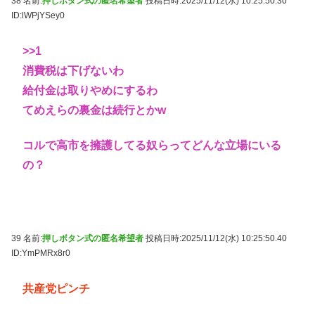
38 名前:
押しボタン式の匿名希望者
投稿日時:2025/11/12(水) 10:25:50.30
ID:lWPjYSey0
>>1
消費税は下げないわ
給付金は取りやめにするわ
てめえらの裏金は続行とかw
コルで高市を擁護してる奴らってどんな立場にいる
の？
39 名前:
押しボタン式の匿名希望者
投稿日時:2025/11/12(水) 10:25:50.40
ID:YmPMRx8r0
共産党ピンチ