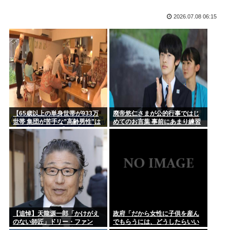
判決 ...
メーカー「消費税7%安くなるならその分値上げしたろw」こ
2026.07.08 06:15
れどうす...
中1の息子が上級生にイジメに遭っているらしい。「男なんだ
から一発...
経営者「消費税が1%になっても値下げはしない、差額は懐に
入れる」
【画像】フジテレビで水着JKwww
NHK性加害事案、国会で追及へ 8月中に総務委員会が閉会中審
査も
【視聴率】ゴールデン帯でテレ東がフジを上回る トップはテ
レ朝
【65歳以上の単身世帯が933万
廃帝悠仁さまが公的行事ではじ
世帯 集団が苦手な”高齢男性”は
めてのお言葉 事前にあまり練習
どう生きていく？】孤独死のリ
してないっぽい。滑舌悪いし大
高速道路で子豚が見つかる
スクも…専門家 「8日以上見つ
丈夫なの
からないのも圧倒的に男性」
ホロライブVtuberが洋画吹き替えをやった結果ww映画ファン
「...
【画像】 プロボックス。 高速道路で潰れる。 乗っていた社畜
の...
【追悼】天龍源一郎「かけがえ
政府「だから女性に子供を産ん
【画像】セブンイレブン、ついに神商品を販売
のない師匠」ドリー・ファン
でもらうには、どうしたらいい
ク・ジュニアさん追悼
のよ;;」