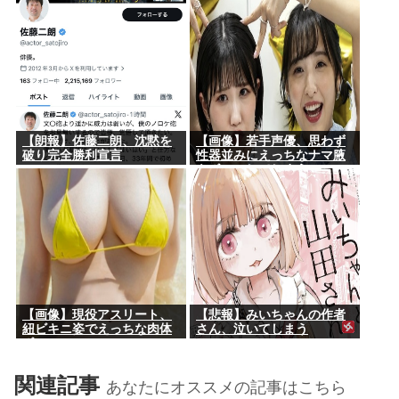
【朗報】佐藤二朗、沈黙を
【画像】若手声優、思わず
破り完全勝利宣言
性器並みにえっちなナマ腋
をボロンしてしまうwww
【画像】現役アスリート、
【悲報】みいちゃんの作者
紐ビキニ姿でえっちな肉体
さん、泣いてしまう
ボロンwww
関連記事
あなたにオススメの記事はこちら