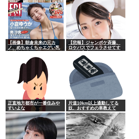
【画像】朝倉未来の元カ
【悲報】ジャンポケ斉藤、
ノ、めちゃくちゃエグい乳
ロケバスでフェラさせてす
を持つ
べてを失う
正直地方都市が一番住みや
片道10km以上通勤してる
すいよな
奴、おすすめの車教えて