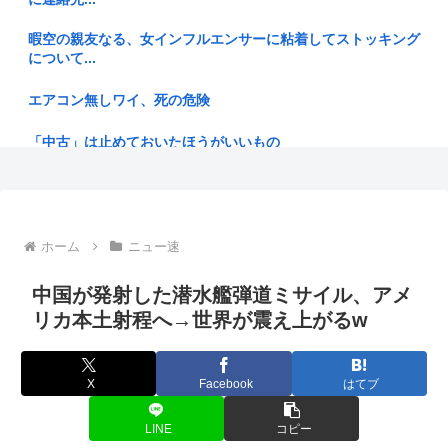
iPhone、値上げきたああああああああああああああああああ
ああ...
暇空の親友なる、女インフルエンサーに粘着してストッキング
について...
【ヤニねこ】この子の末路が心配でならない
エアコン無しワイ、死の危険
【悲報】有名漫画家「体重の減少が止まりません」 →半年で
激減して...
「中古」は止めておいたほうがいいもの
【静岡】「何度も何度も追突されて…何が目的か本当に理解で
BYD社長「ラッコの開発に『大手から日本人の技術者を引き
きない」...
抜いた』...
日本の国旗って世界一シンプルなのに分かりやすくて見た目も
日傘バカ女は4ね
ホーム
ニュー速
いいよな
推し活中国人集団22人、タイ空港の搭乗口でチケット提示に
【悲報】成績優秀だったのに窓際に異動したんだが
中国が発射した潜水艦弾道ミサイル、アメ
応じず俳...
リカ本土射程へ→世界が震え上がるw
好きな惣菜パンベスト3は?
伊集院光「カレーにじゃがいもはいらない」
【鹿児島】突然右折し路面電車と衝突 乗っていた男女3人は
X
Facebook
はてブ
経験人数は夫・1人だけ。制服の似合う美少女が…
車を放置...
俺が買うか悩んでる靴正直に評価してくれ
LINE
コピー
【判決】”主犯格”の特定少年・川口侑斗被告に「無期懲役」の