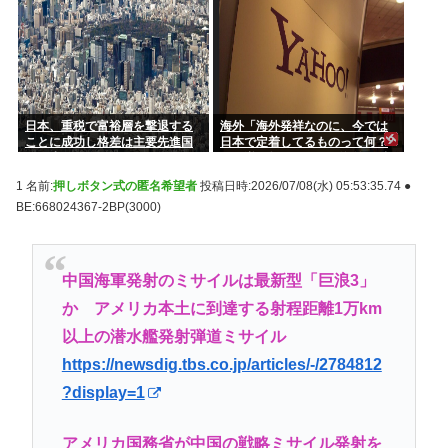
日本、重税で富裕層を撃退する
海外「海外発祥なのに、今では
ことに成功し格差は主要先進国
日本で定着してるものって何？
で最小
その逆も教えて！」（海外の反
応）
1 名前:
押しボタン式の匿名希望者
投稿日時:2026/07/08(水) 05:53:35.74 ●
BE:668024367-2BP(3000)
中国海軍発射のミサイルは最新型「巨浪3」
か アメリカ本土に到達する射程距離1万km
以上の潜水艦発射弾道ミサイル
https://newsdig.tbs.co.jp/articles/-/2784812
?display=1
アメリカ国務省が中国の戦略ミサイル発射を