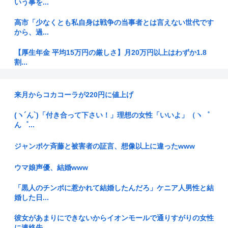
いう事を...
高市「少なくとも私自身は戦争の当事者とは言えない世代です
から、過...
【厚生年金 平均15万円の厳しさ】月20万円以上はわずか1.8
割...
【画像】こういう『女子のダラしない背中』に勃起する奴
www
来月からコカコーラが220円に値上げ
【マムダニ派】米民主党予備選、ミシガン州で急進左派のイス
(ヽ´ん`)「付き合って下さい！」理想の女性「いいよ」（ヽ゜
ラム教徒...
ん゜...
【不起訴】わいせつな行為疑いで逮捕 エジプト国籍の男性を
ジャンポケ斉藤と被害者の証言、想像以上に違ったwww
不起訴処...
ウマ娘声優、結婚www
イオン爆発時「これ、死者4桁行くぞ…」「日本史上最大の事
故になる...
「黒人のチンポに惹かれて結婚したんだろ」ケニア人男性と結
婚した日...
【悲報】女性「性的暴行されました」検事「嘘では？」女性
「傷ついた...
彼女があまりにできないからイオンモールで通りすがりの女性
に連絡先...