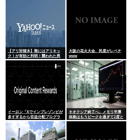
乳がん闘病中の元人気アイドル「体調が良くなく…」最新姿に
心配の声...
【アリ対猪木】熊にはアリキッ
大阪の花火大会、民度がレベチ
ク！が有効と判明！襲われた男
www
性「アリキックで追っ払った」
イーロン「Xでインプレゾンビが
キオクシア終了へ、メモリ半導
多すぎるから収益分配プログラ
体株はもうピークを過ぎて2度と
ムやめるわ」
戻らない。中国の時代になると
警告