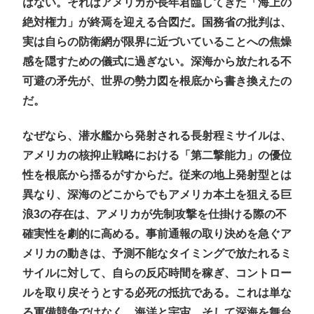
はない。それはアメリカが長年君臨してきた「海上の
絶対権力」が終焉を迎える合図だ。国務省の批判は、
実は自らの防衛網が限界に近づいていることへの焦燥
感を隠すための儀式に過ぎない。深海から放たれる不
可避の矛先が、世界の勢力図を根底から書き換えたの
だ。
なぜなら、潜水艦から発射される長射程ミサイルは、
アメリカの核抑止戦略における「第二撃能力」の優位
性を根底から揺るがすからだ。従来の地上発射型とは
異なり、深海のどこからでもアメリカ本土を狙える巨
浪3の存在は、アメリカが先制攻撃を仕掛ける際の不
確実性を劇的に高める。事前通報の取り決めを急ぐア
メリカの動きは、予測不能なタイミングで放たれるミ
サイルに対して、自らの反応時間を稼ぎ、コントロー
ルを取り戻そうとする必死の抵抗である。これは単な
る軍備競争ではなく、海洋と宇宙、そして深海を舞台