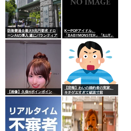
防衛費過去最大9兆円要求 ドロ
KーPOPアイドル、
ーンAIの導入 遂にパランティア
「BABYMONSTER」「ILLIT」
社(CIA出資)の戦術OSを導入か
「RESCENE」の三国志時代に
突入！
【悲報】わいの婚約者の実家、
【画像】久保πボインボイン
キチゲエすぎて破談寸前