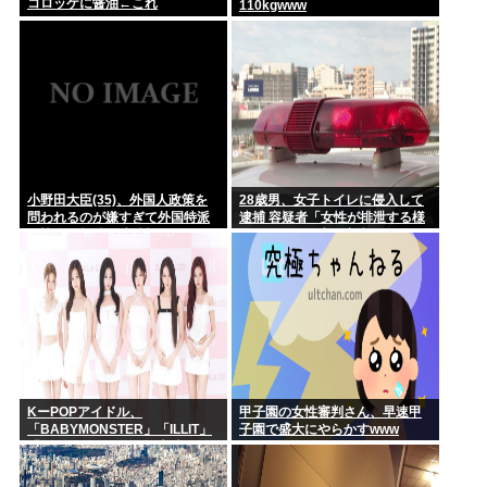
コロッケに醤油←これ
110kgwww
小野田大臣(35)、外国人政策を
28歳男、女子トイレに侵入して
問われるのが嫌すぎて外国特派
逮捕 容疑者「女性が排泄する様
員協会の招待を連続拒否www
子を見たくて床に寝込んでしま
った」
KーPOPアイドル、
甲子園の女性審判さん、早速甲
「BABYMONSTER」「ILLIT」
子園で盛大にやらかすwww
「RESCENE」の三国志時代に
突入！