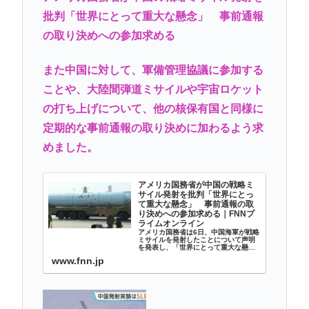
批判「世界にとって重大な懸念」 事前通報
の取り決めへの参加求める
また中国に対して、軍備管理協議に参加する
ことや、大陸間弾道ミサイルや宇宙ロケット
の打ち上げについて、他の核保有国と同様に
定期的な事前通報の取り決めに加わるよう求
めました。
アメリカ国務省が中国の戦略ミ
サイル発射を批判「世界にとっ
て重大な懸念」 事前通報の取
り決めへの参加求める｜FNNプ
ライムオンライン
アメリカ国務省は6日、中国海軍が戦略
ミサイルを発射したことについて声明
を発表し、「世界にとって重大な懸念
だ」と批判しました。中国海軍による
www.fnn.jp
原子力潜水艦からの弾道ミサイル発射
実験について国務省は6日、声明で南太
平洋に着水したことを確認したと明...