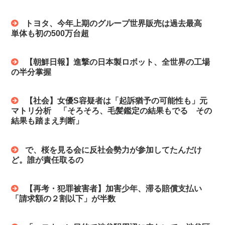
トヨタ、今年上期のグループ世界販売は過去最高
単体も初の500万台超
【朝鮮日報】進撃の日本製ロボット、全世界の工場
の半分掌握
【社会】女優S容疑者は「起訴猶予の可能性も」元
マトリ分析 「そろそろ、毛髪鑑定の結果もでる その
結果も踏まえ判断」
で、桜を見る会に反社会勢力が参加してたんだけ
ど。誰が責任取るの
【再考・犯罪被害者】加害少年、滞る賠償支払い
「請求額の２割以下」が半数