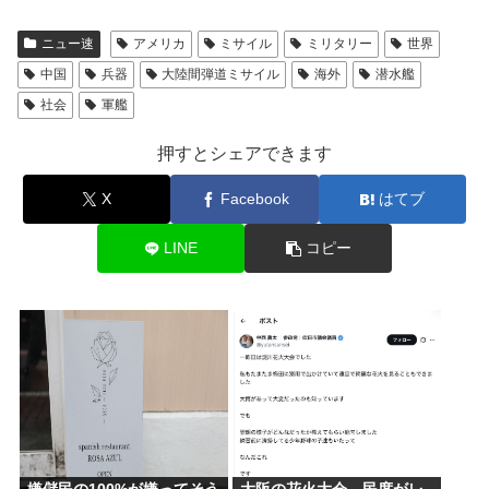
ニュー速
アメリカ
ミサイル
ミリタリー
世界
中国
兵器
大陸間弾道ミサイル
海外
潜水艦
社会
軍艦
押すとシェアできます
X
Facebook
はてブ
LINE
コピー