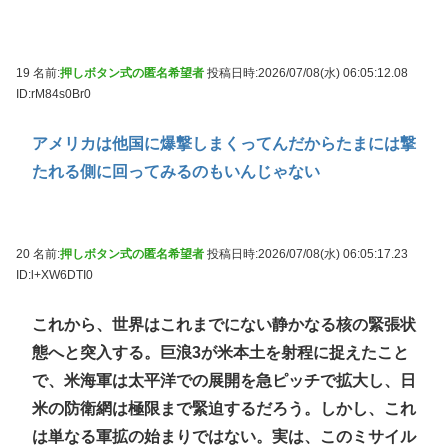
19 名前:
押しボタン式の匿名希望者
投稿日時:2026/07/08(水) 06:05:12.08
ID:rM84s0Br0
アメリカは他国に爆撃しまくってんだからたまには撃
たれる側に回ってみるのもいんじゃない
20 名前:
押しボタン式の匿名希望者
投稿日時:2026/07/08(水) 06:05:17.23
ID:l+XW6DTI0
これから、世界はこれまでにない静かなる核の緊張状
態へと突入する。巨浪3が米本土を射程に捉えたこと
で、米海軍は太平洋での展開を急ピッチで拡大し、日
米の防衛網は極限まで緊迫するだろう。しかし、これ
は単なる軍拡の始まりではない。実は、このミサイル