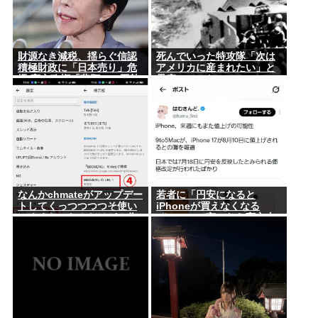
財源なき減税、揺らぐ信認
死んでいった特攻隊「次は
積極財政に「日本売り」危
アメリカに産まれたい」と
機 高市政権「悲願」に固執
愚痴っていた
〔深層探訪〕
なんかchmateがアップデー
若者に「円安になると
トしてくっつつつつそ使い
iPhoneが買えなくなる
にくくなったんだけど？作
ぞ！」って言ったら高市支
者馬鹿なの？死ぬの？
持する奴減りそうだよな