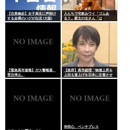
【注意喚起】女子高生に声掛け
人んちで宅飲みワイ「ゴムあ
する全裸のハゲが出没 (大阪)
る？」家主の女さん「は
ぁ？！」⇒結果www
【緊急高市速報】ガス警報器、
【政府】高市総理「物価上昇を
受注停止。
上回る賃上げを日本に定着させ
る」 国家公務員月給3.51%増へ
人事院の勧告を受け
寺田心、ベンチプレス