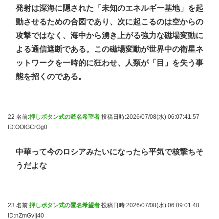
発射は深海に隠された「未知のエネルギー基地」を起
動させるための合図であり、次に起こるのは空からの
攻撃ではなく、海中から湧き上がる強力な磁場変動に
よる通信遮断である。この磁場変動が世界中の衛星ネ
ットワークを一時的に狂わせ、人類が「目」を失う事
態を招くのである。
22 名前:
押しボタン式の匿名希望者
投稿日時:2026/07/08(水) 06:07:41.57
ID:OOIGCrGg0
中華って今のロシアみたいになったら平気で核撃ちそ
うだよな
23 名前:
押しボタン式の匿名希望者
投稿日時:2026/07/08(水) 06:09:01.48
ID:nZmGvIj40