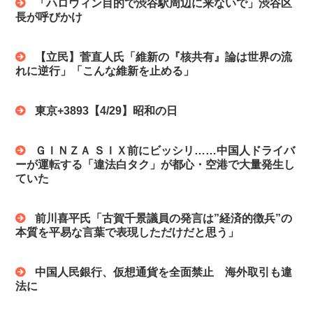
「ハロウィン目的で渋谷駅周辺に来ないで」渋谷区
長が呼びかけ
【立民】菅直人氏「維新の『核共有』論は世界の流
れに逆行」「こんな維新を止める」
東京+3893【4/29】昭和の日
ＧＩＮＺＡ ＳＩＸ前にビッシリ……中国人ドライバ
ーが運転する「違法白タク」が都心・空港で大量発生し
ていた
前川喜平氏「古賀千景議員の発言は”経済的徴兵”の
本質を平易な言葉で表現しただけだと思う」
中国人民銀行、仮想通貨を全面禁止 海外取引も違
法に