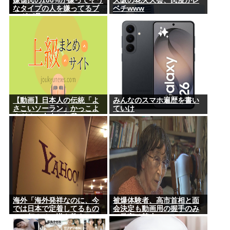
嫌儲民の100%が嫌ってそう
大阪の花火大会、民度がレ
なタイプの人を嫌ってるブ
ベチwww
ログが見つかる
【動画】日本人の伝統「よ
みんなのスマホ遍歴を書い
さこいソーラン」かっこよ
ていけ
すぎる。古来から我々の
DNAに刻まれた踊り
海外「海外発祥なのに、今
被爆体験者、高市首相と面
では日本で定着してるもの
会決定も動画用の握手のみ
って何？その逆も教え
で発言は禁止www
て！」（海外の反応）