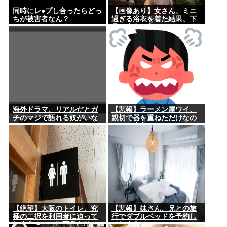
同時にレ●プし合ったらどっ
【画像あり】女さん、ミニ
ちが被害者なん？
過ぎる浴衣を着た結果、下
品で痴女と言われる→2.4万
いいね
海外ドラマ、リアルだとガ
【悲報】ラーメン屋ワイ、
チのマジで語れる奴がいな
親切で器を重ねただけなの
いwww
にクソ店主にキレられる
←…礼儀正しいワイが悪い
か？
【絶望】大阪のトイレ、究
【悲報】妹さん、兄との旅
極の二択を利用者に迫って
行でダブルベッドを予約し
しまうwww (※画像あり)
てしまう⇒www