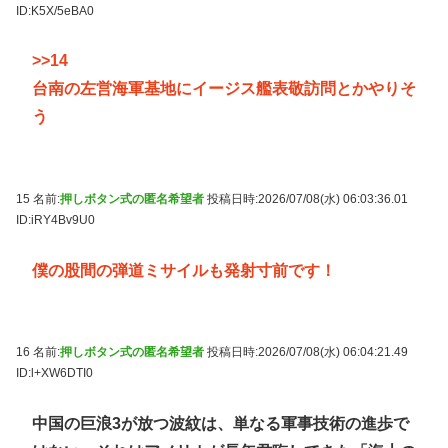
ID:K5X/5eBA0
>>14
台南の左営海軍基地にイージス艦表敬訪問とかやりそ
う
15 名前:
押しボタン式の匿名希望者
投稿日時:2026/07/08(水) 06:03:36.01
ID:iRY4Bv9U0
僕の股間の弾道ミサイルも発射寸前です！
16 名前:
押しボタン式の匿名希望者
投稿日時:2026/07/08(水) 06:04:21.49
ID:l+XW6DTI0
中国の巨浪3が放つ波紋は、単なる軍事技術の進歩で