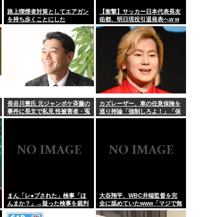
算 斎藤知...
【生活】30年世話をした母
路上喫煙者対策としてエアガン
【衝撃】サッカー日本代表長友
を持ち歩くことにした
佑都、明日現役引退発表へw w
ばBGMなど...
「パトレイバー」の最新
w w w w w w w w w w w w ww
w w w
お盆、ホテル代高くね
疑問に思うとこ...
【スクリプト負けてて草w
檜山沙耶に代わる新しい
長谷川豊氏 元ジャンポケ斉藤の
カズレーザー、車の任意保険を
事件に長文で私見 性被害者・冤
巡り持論「強制しろよ！」「保
罪被害者への取材経験踏まえ
険にも入れないヤツは運転すん
なよ」
まん「レ●プされた」検事「ほ
大谷翔平、WBC井端監督を完
んまか？」→疑った検事を裁判
全に舐めていたwww「マジで無
で訴える
口w競馬の話しかしないわ」と