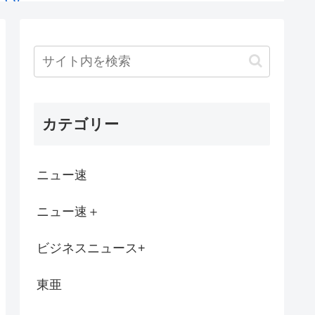
年以上経ってもまだ解除されないんやが…
するヤニカス岸谷蘭丸（25）「いくら税...
に続きApple(アポー)からの...
カテゴリー
パー堀さん、対面で高須幹弥にキレる
て営業停止になりそうで緊急アピール。生活...
ニュー速
ぞぉ！1週間あればケモ民でも出来る！お盆...
ニュー速＋
たかった人生
ビジネスニュース+
居座るチー牛、どつかれる
東亜
ポストwww