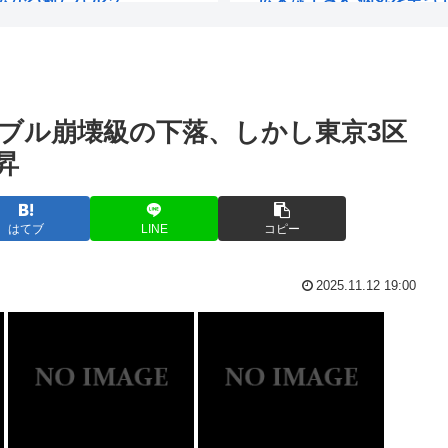
で『この習慣』...
近所のコンビニの出禁が1
母さんが「なぜ...
七光り・馬鹿息子として活動
ブル崩壊級の下落、しかし東京3区
【 】CXMTさん、Huawei
昇
”苦情が急増...
【動画】ショートスリー
八丈島、東海汽船がポカし
はてブ
LINE
コピー
と結婚を前提に...
南アルプス全山縦走はいい
2025.11.12 19:00
「協力的でなか...
青春18きっぷで旅してみ
2兆円、アラ...
【動画】電車のドア前に
水は水洗トイレに」
有吉弘行さん、また匂わせ