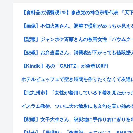
【食料品の消費税1%】参政党の神谷宗幣代表 「天下の愚
【画像】不知火舞さん、調整で横乳がめっちゃ見える
【悲報】ジャンポケ斉藤さんの被害女性「バウムクーヘン
【悲報】お弁当屋さん、消費税が下がっても値段据
【Kindle】あの「GANTZ」が全巻100円
ホテルビュッフェで空き時間を作りたくなくて友達に蟹
【北九州市】「女性が着用している下着を見たかった」
イスラム教徒、ついに犬の散歩にも文句を言い始める「
【朗報】女子大生さん、被災地に手作りおにぎりを
【社会】「昼職顔」「夜職顔」ってなに？ SNSで広