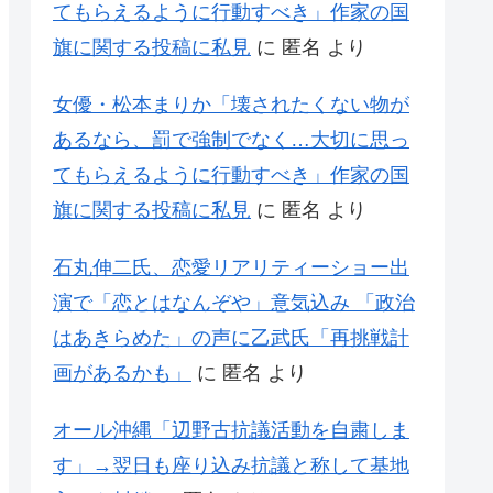
てもらえるように行動すべき」作家の国
旗に関する投稿に私見
に
匿名
より
女優・松本まりか「壊されたくない物が
あるなら、罰で強制でなく…大切に思っ
てもらえるように行動すべき」作家の国
旗に関する投稿に私見
に
匿名
より
石丸伸二氏、恋愛リアリティーショー出
演で「恋とはなんぞや」意気込み 「政治
はあきらめた」の声に乙武氏「再挑戦計
画があるかも」
に
匿名
より
オール沖縄「辺野古抗議活動を自粛しま
す」→翌日も座り込み抗議と称して基地