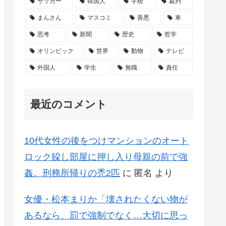
サッカー
韓国人
学校
裁判
まんさん
マスコミ
善悪
車
思考
新聞
歴史
哲学
オリンピック
世界
動物
テレビ
外国人
学生
無職
責任
最近のコメント
10代女性の後をつけマンションのオート
ロック躱し部屋に押し入り母親の前で強
姦。刑務所帰りの禿2匹
に
匿名
より
女優・松本まりか「壊されたくない物が
あるなら、罰で強制でなく…大切に思っ