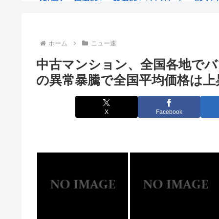
【警告】ADHDグレーと診断された子供たち、高確率
早朝5時からキャラ弁作りなんてあり得ない…中国のお
ホーム
ニュー速
中古マンション、全国各地でバ
【画像】Hカップグラドル「私を愛してね！」
の異常暴騰で全国平均価格は上
【JARO】角栓ニュルッ、歯茎グラグラ…”不快な広告
あれ？日本軍て超悪くない？
X
Facebook
ヤクザみたいな警察官3名に包囲された。 警官「彼女
【財務省】エース級の財務官僚が異例転出へ 官邸幹部
【特報】秋田市に日本最大級AIデータセンター 建設費
【熊本】日本の地震被害に支援したのに「韓国産の