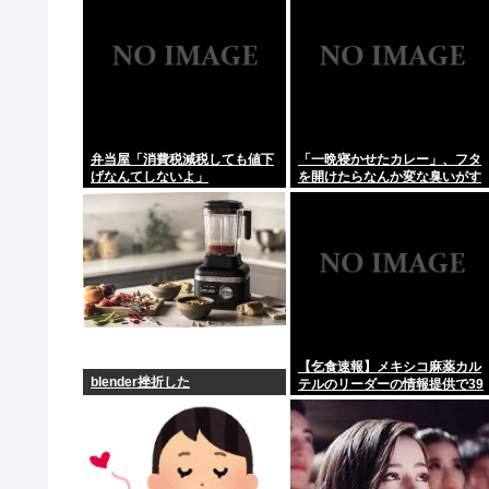
弁当屋「消費税減税しても値下
「一晩寝かせたカレー」、フタ
げなんてしないよ」
を開けたらなんか変な臭いがす
る
【乞食速報】メキシコ麻薬カル
blender挫折した
テルのリーダーの情報提供で39
億円！お前ら急げ！