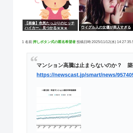
【画像】色気たっぷりのヒッチ
ウイグル人の女優が美人すぎる
ハイカー、見つかるｗｗｗ
1 名前:
押しボタン式の匿名希望者
投稿日時:2025/11/12(水) 14:27:35
マンション高騰は止まらないのか？ 築
https://newscast.jp/smart/news/95740