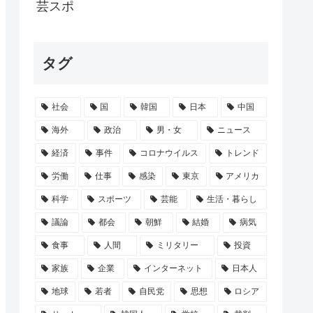
に、祖母は最期「よく世話してくれたね。...
芸スポ
書籍、マニアックすぎて誰が買うのか謎
タグ
】「色々勉強した結果、理系以外はエラー品...
社会
国
韓国
日本
中国
弱者男性の姫が発見される
海外
政治
男・女
ニュース
経済
事件
コロナウイルス
トレンド
労働
仕事
感染
東京
アメリカ
科学
スポーツ
芸能
生活・暮らし
議論
都会
朝鮮
結婚
病気
食事
人間
ミリタリー
投資
家族
企業
インターネット
日本人
地球
若者
自民党
思想
ロシア