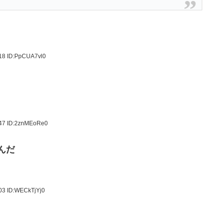
.18
ID:PpCUA7vl0
.47
ID:2znMEoRe0
んだ
.03
ID:WECkTjYj0