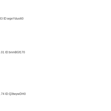
.43
ID:wgeYduo60
2.01
ID:bnmBGf170
1.74
ID:Q3twywDH0