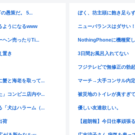
策だ。 5...
ぼく、坊主頭に飽き足ら
ようになるwww
ニューバランスはダサい！
売ったりTi...
NothingPhoneに機種
え置き
3日間お風呂入れてない
フジテレビで無修正の勃
と海老を取って...
マーチ→大手コンサル内定
コンビニ店内や...
被災地のトイレが臭すぎ
犬はハラーム（...
優しい友達欲しい。
出荷
【超朗報】今日仕事頑張る
がる新たなルッ...
広末涼子さん 病気を患っ