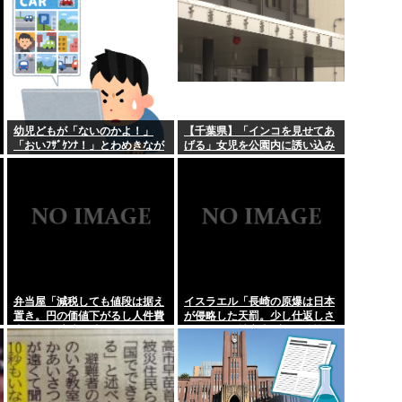
日本代表は内部崩壊
幼児どもが「ないのかよ！」
【千葉県】「インコを見せてあ
「おいﾌｻﾞｹﾝﾅ！」とわめきなが
げる」女児を公園内に誘い込み
らショーケースをドンドン叩い
わいせつか アダルトビデオも見
たり、エルボーしたりしだした
せ「どのような顔をするのか性
的な興味湧いた」75歳男を逮捕
弁当屋「減税しても値段は据え
イスラエル「長崎の原爆は日本
置き。円の価値下がるし人件費
が侵略した天罰。少し仕返しさ
上がる」 高市信者発狂
れただけで被害者ヅラ。追悼さ
れるべきは侵略された中国や韓
国の人々だよ