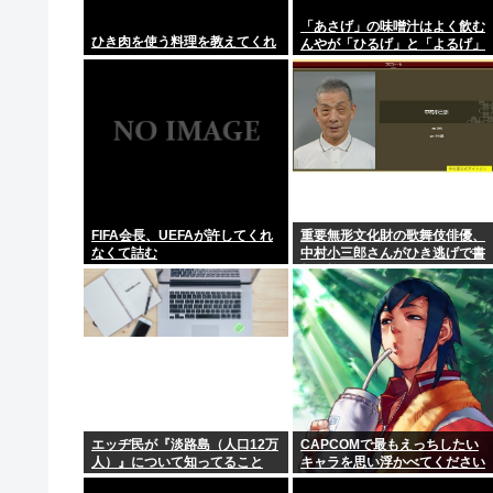
【地方の財政運営】消費税1%で670億円減収、兵庫県試
「あさげ」の味噌汁はよく飲む
ひき肉を使う料理を教えてくれ
んやが「ひるげ」と「よるげ」
立憲・杉尾ひでや 参議院議員【公式】「震災関連であれ
は飲んだことない
昔のガンガンは良かった
【画像あり】宇多田ヒカル「ドラゴンボール読んでたら
「Linuxで十分じゃね…？」世界が気付き始める
FIFA会長、UEFAが許してくれ
重要無形文化財の歌舞伎俳優、
なくて詰む
中村小三郎さんがひき逃げで書
類送検
エッヂ民が『淡路島（人口12万
CAPCOMで最もえっちしたい
人）』について知ってること
キャラを思い浮かべてください