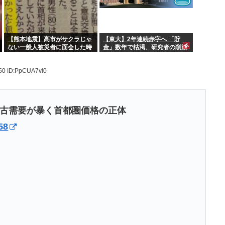
【熊本地震】高市がサクラじゃ
【東大】2年連続赤字へ 「貯
ない一般人被災者に面会した時
金」数年で枯渇、研究者の削減
間「10秒」www
不可避
.50
ID:PpCUA7vl0
古需要が暴く首都圏価格の正体
58