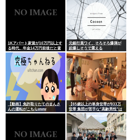
ら怒りと失望の声
1Kアパート家賃が10万円以上す
元銀行員ワイ、そろそろ爆弾が
る時代、年金14万円前後だと賃
起爆しそうで震える
貸の人は無理じゃね？
【動画】免許取りたてのまんさ
【65歳以上の単身世帯が933万
んの運転がこちらwww
世帯 集団が苦手な”高齢男性”は
どう生きていく？】孤独死のリ
スクも…専門家 「8日以上見つ
からないのも圧倒的に男性」