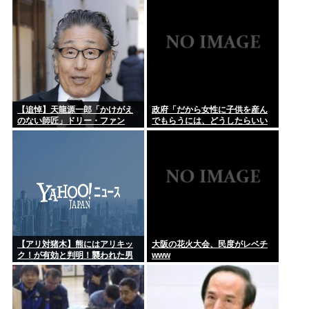
室会議の発言
【追悼】天龍源一郎「かけがえ
政府「だから女性に子供を産ん
のない師匠」ドリー・ファン
でもらうには、どうしたらいい
ク・ジュニアさん追悼
のよ;;」
【アリ対猪木】熊にはアリキッ
大阪の花火大会、民度がレベチ
ク！が有効と判明！襲われた男
www
性「アリキックで追っ払った」