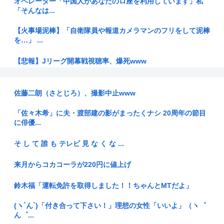
オペレーター「中国人があなたのロ座を利用しています」私
「そんなは...
【火事場泥棒】「自衛隊員や報道カメラマンのフリをして泥棒
を…」 ...
【悲報】Jリーグ開幕戦視聴率、爆死www
外国人「豚汁出すな！イスラム教に配慮しろ」←これ
佐藤二朗（さとじろ）、撮影中止www
戦後80年日本の老害「我々は被爆者！」←80年も健康被害何
もなき...
「佐々木希」に夫・渡部建の影がまったくナシ 20周年の節目
に俳優...
【官僚の初任給は31万2600円】国家公務員給与 3.5%を超え...
そ し て 誰 も テレビ 見 な く な ...
次の総理って小泉か林か小林なんか
来月からコカコーラが220円に値上げ
交通ルールの周知促す 外国事情に精通する6人 「外国人交通
安全ア...
鈴木福「運転免許を取得しました！！ちゃんとMTだよ」
【画像】フジテレビで水着JKwww
(ヽ´ん`)「付き合って下さい！」理想の女性「いいよ」（ヽ゜
ん゜...