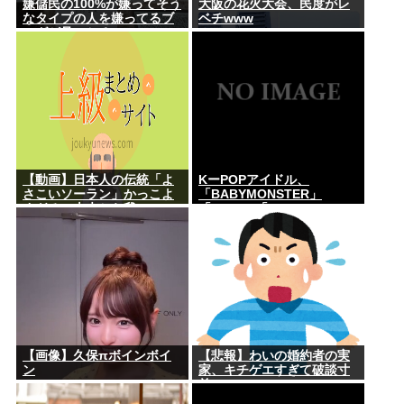
嫌儲民の100%が嫌ってそう
大阪の花火大会、民度がレ
なタイプの人を嫌ってるブ
ベチwww
ログが見つかる
【動画】日本人の伝統「よ
KーPOPアイドル、
さこいソーラン」かっこよ
「BABYMONSTER」
すぎる。古来から我々の
「ILLIT」「RESCENE」の
DNAに刻まれた踊り
三国志時代に突入！
【画像】久保πボインボイ
【悲報】わいの婚約者の実
ン
家、キチゲエすぎて破談寸
前