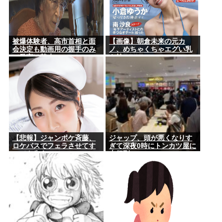
被爆体験者、高市首相と面
【画像】朝倉未来の元カ
会決定も動画用の握手のみ
ノ、めちゃくちゃエグい乳
で発言は禁止www
を持つ
【悲報】ジャンポケ斉藤、
ジャップ、頭が悪くなりす
ロケバスでフェラさせてす
ぎて深夜0時にトンカツ屋に
べてを失う
大行列…