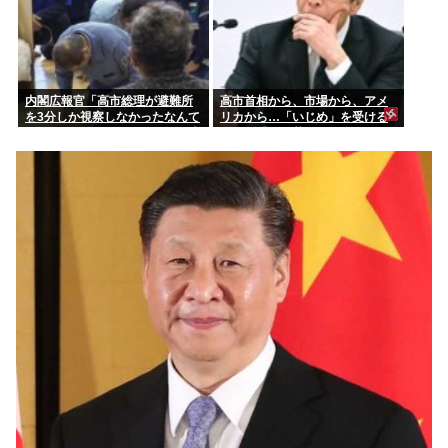
内閣広報官「高市総理が避難所
高市首相から、市場から、アメ
を3分しか視察しなかったなんて
リカから…「いじめ」を受ける
デマ！50分いたぞ 」 →しかし事
日銀が「四面楚歌」を脱する
実上の視察は数分で正解
「たった1つの正しい方法」とは
何か