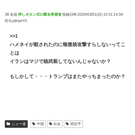
38 名前:
押しボタン式の匿名希望者
投稿日時:2026/03/01(日) 14:31:14.59
ID:lLydnyeY0
>>1
ハメネイが殺されたのに報復核攻撃すらしないってこ
とは
イランはマジで核武装してないんじゃないか？
もしかして・・・トランプはまたやっちまったのか？
ニュー速
中国
社会
習近平