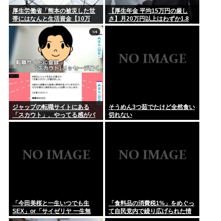
厚生労働省「熊本の被災した世
【厚生年金 平均15万円の厳し
帯にはなんと生活資金【10万
さ】月20万円以上はわずか1.8
円】を無利子で貸してあげま
割、高齢夫婦は毎月4.2万円の赤
す」
字に
ジャップの転職サイトにある
そうめん3つ茹でたけど全然食い
「スカウト」、やってる感がバ
切れない
レ始めるwww
「今田美桜と一生いつでも生
「食料品の消費税1%」をめぐっ
SEX」or「サイゼリヤ 一生無
て自民党内で繰り広げられた情
料」www
報戦…！ウソまで飛び交った密