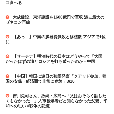
コ食べる
大成建設、東洋建設を1600億円で買収 過去最大の
ゼネコン再編
【あっ…】‪中国の臓器提供数と移植数 アジアで1位
に
【サーチナ】明治時代の日本はどうやって「大国」
だったはずの清とロシアを打ち破ったのか＝中国
【中国】韓国に連日の強硬発言「クアッド参加、韓
国の安保・経済面で非常に危険」3/10
吉川晃司さん、故郷・広島へ「父はおそらく話した
くもなかった…」入市被爆者だと知らなかった父親、平
和への思い #戦争の記憶