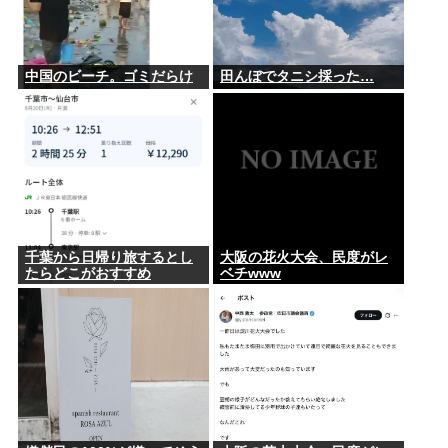
中国のビーチ。ゴミだらけ
田んぼでタニシ採った…
千葉から日帰り旅するとし
大阪の花火大会、民度がレ
たらどこがおすすめ
ベチwww