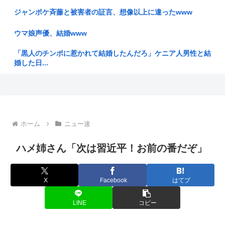
高市首相から、市場から、アメリカから…「いじめ」を受ける
日銀が「...
ジャンポケ斉藤と被害者の証言、想像以上に違ったwww
【衝撃】ヒコロヒーさんがコンビニの割引おにぎりを〝絶対買
ウマ娘声優、結婚www
わない〟...
「黒人のチンポに惹かれて結婚したんだろ」ケニア人男性と結
海外の一番手Vグループ支配が「現地勢の自滅」によって一層
婚した日...
深刻化し...
彼女があまりにできないからイオンモールで通りすがりの女性
【厚生年金 平均15万円の厳しさ】月20万円以上はわずか1.8
に連絡先...
割...
暇空の親友なる、女インフルエンサーに粘着してストッキング
ドパガキ・Z世代のせいで廃れてきた文化
について...
ホーム
ニュー速
【れ】奥田ふみよ議員❤‍ いのちの党「政治っていうのは、子
エアコン無しワイ、死の危険
ハメ姉さん「次は習近平！お前の番だぞ」
どもた...
「中古」は止めておいたほうがいいもの
【政府】高市総理「物価上昇を上回る賃上げを日本に定着させ
る」 国...
X
Facebook
はてブ
BYD社長「ラッコの開発に『大手から日本人の技術者を引き
抜いた』...
【悲報】ロシア、じわじわと逝き始める
LINE
コピー
日傘バカ女は4ね
日本の国旗って世界一シンプルなのに分かりやすくて見た目も