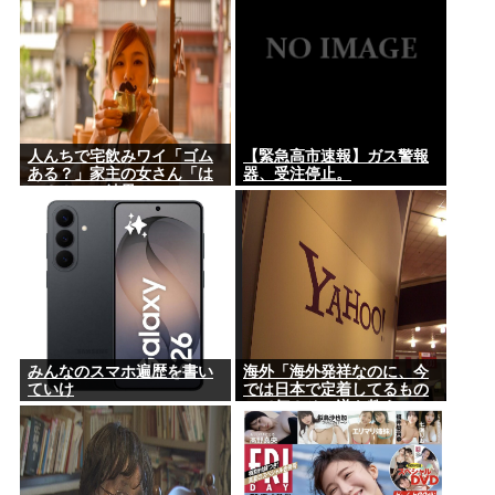
人んちで宅飲みワイ「ゴム
【緊急高市速報】ガス警報
ある？」家主の女さん「は
器、受注停止。
ぁ？！」⇒結果www
みんなのスマホ遍歴を書い
海外「海外発祥なのに、今
ていけ
では日本で定着してるもの
って何？その逆も教え
て！」（海外の反応）