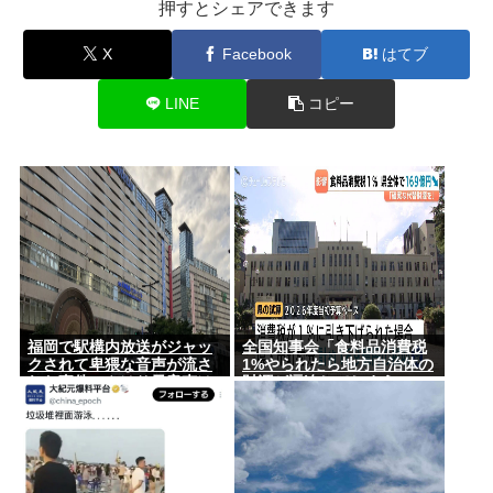
押すとシェアできます
X
Facebook
はてブ
LINE
コピー
福岡で駅構内放送がジャッ
全国知事会「食料品消費税
クされて卑猥な音声が流さ
1%やられたら地方自治体の
れた事件、やはり元音声は
財源が逼迫してしまう 」…
動ありの動画だった
この流れ地方税増税するし
かないよ、もう