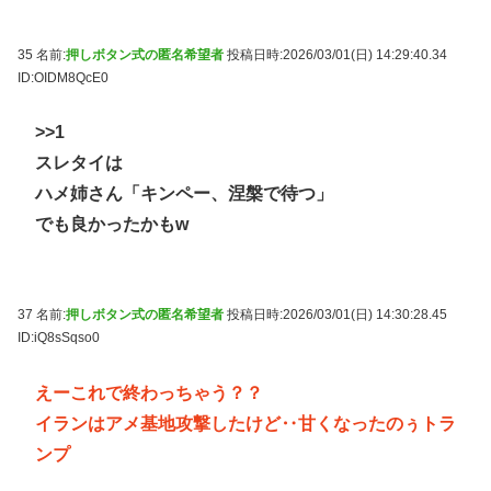
35 名前:
押しボタン式の匿名希望者
投稿日時:2026/03/01(日) 14:29:40.34
ID:OIDM8QcE0
>>1
スレタイは
ハメ姉さん「キンペー、涅槃で待つ」
でも良かったかもw
37 名前:
押しボタン式の匿名希望者
投稿日時:2026/03/01(日) 14:30:28.45
ID:iQ8sSqso0
えーこれで終わっちゃう？？
イランはアメ基地攻撃したけど‥甘くなったのぅトラ
ンプ