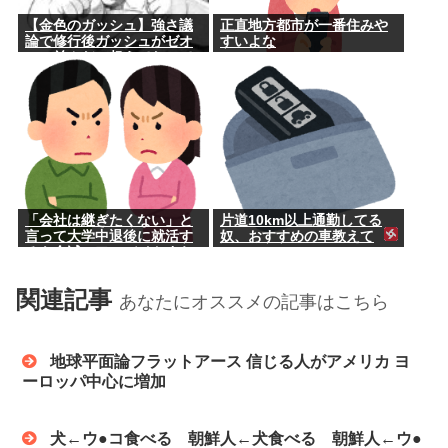
【金色のガッシュ】強さ議
正直地方都市が一番住みや
論で修行後ガッシュがゼオ
すいよな
ンに並んだ、超えてたって
意見に納得いかないんだけ
ど
「会社は継ぎたくない」と
片道10km以上通勤してる
言って大学中退後に就活す
奴、おすすめの車教えて
るも全滅。アルバイトすら
受からない元彼
関連記事
あなたにオススメの記事はこちら
地球平面論フラットアース 信じる人がアメリカ ヨ
ーロッパ中心に増加
犬←ウ●コ食べる 朝鮮人←犬食べる 朝鮮人←ウ●