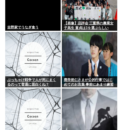
【画像】品評会 三重県の農業女
吉野家でうなぎ食う
子高生 童貞は3を選ぶらしい
ぶっちゃけ戦争で人が死にまく
廃帝悠仁さまが公的行事ではじ
るのって普通に面白くね？
めてのお言葉 事前にあまり練習
してないっぽい。滑舌悪いし大
丈夫なの