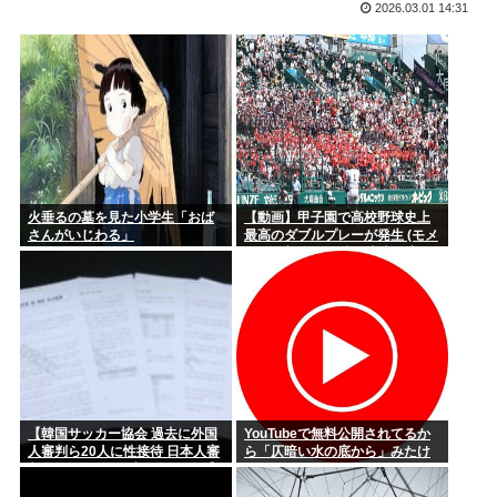
2026.03.01 14:31
いいよな
推し活中国人集団22人、タイ空港の搭乗口でチケット提示に
応じず俳...
【最近】俺がAmazonで買ってよかったものおしえる
伊集院光「カレーにじゃがいもはいらない」
経験人数は夫・1人だけ。制服の似合う美少女が…
俺が買うか悩んでる靴正直に評価してくれ
火垂るの墓を見た小学生「おば
【動画】甲子園で高校野球史上
メーカー「消費税7%安くなるならその分値上げしたろw」こ
さんがいじわる」
最高のダブルプレーが発生 (モメ
れどうす...
ンらの想像の25倍は史上最高)こ
れもうプロ野球超えてるだろ…
経営者「消費税が1%になっても値下げはしない、差額は懐に
入れる」
NHK性加害事案、国会で追及へ 8月中に総務委員会が閉会中審
査も
【視聴率】ゴールデン帯でテレ東がフジを上回る トップはテ
【韓国サッカー協会 過去に外国
YouTubeで無料公開されてるか
レ朝
人審判ら20人に性接待 日本人審
ら「仄暗い水の底から」みたけ
判2人も含む…一度も負けなし】
ど
韓国でサッカーファンや国民か
高速道路で子豚が見つかる