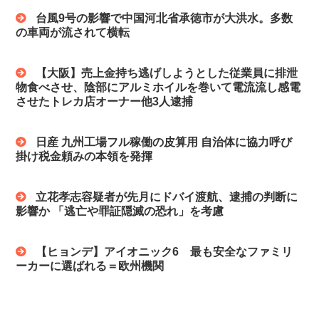
台風9号の影響で中国河北省承徳市が大洪水。多数
の車両が流されて横転
【大阪】売上金持ち逃げしようとした従業員に排泄
物食べさせ、陰部にアルミホイルを巻いて電流流し感電
させたトレカ店オーナー他3人逮捕
日産 九州工場フル稼働の皮算用 自治体に協力呼び
掛け税金頼みの本領を発揮
立花孝志容疑者が先月にドバイ渡航、逮捕の判断に
影響か 「逃亡や罪証隠滅の恐れ」を考慮
【ヒョンデ】アイオニック6 最も安全なファミリ
ーカーに選ばれる＝欧州機関