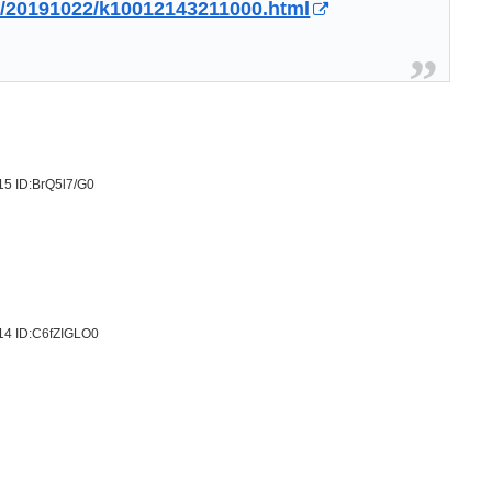
l/20191022/k10012143211000.html
.15
ID:BrQ5l7/G0
.14
ID:C6fZIGLO0