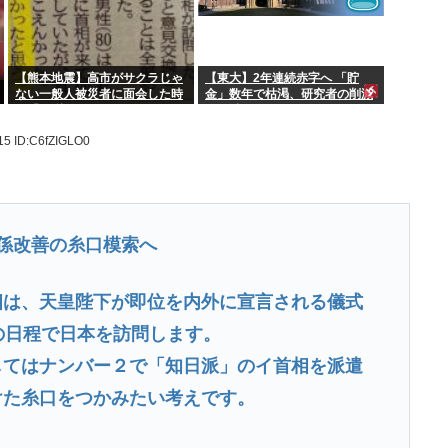
【熊本地震】高市がサクラじゃ
【東大】2年連続赤字へ 「貯
ない一般人被災者に面会した時
金」数年で枯渇、研究者の削減
間「10秒」www
不可避
.15
ID:C6fZIGLO0
関係改善の糸口模索へ
相は、天皇陛下が即位を内外に宣言される儀式
の日程で日本を訪問します。
してはナンバー２で「知日派」のイ首相を派遣
けた糸口をつかみたい考えです。