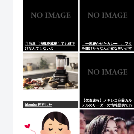
弁当屋「消費税減税しても値下
「一晩寝かせたカレー」、フタ
げなんてしないよ」
を開けたらなんか変な臭いがす
る
【乞食速報】メキシコ麻薬カル
blender挫折した
テルのリーダーの情報提供で39
億円！お前ら急げ！