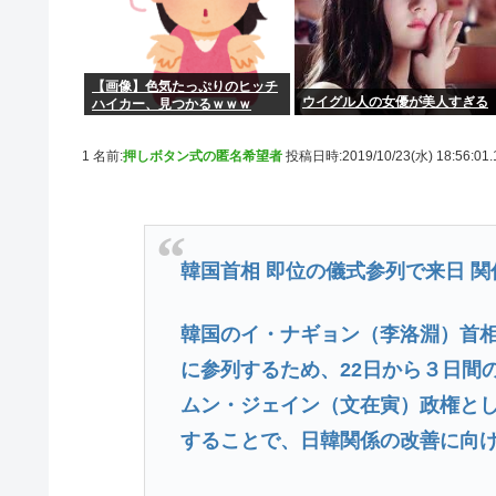
【画像】色気たっぷりのヒッチ
ウイグル人の女優が美人すぎる
ハイカー、見つかるｗｗｗ
1 名前:
押しボタン式の匿名希望者
投稿日時:2019/10/23(水) 18:56:01
韓国首相 即位の儀式参列で来日 
韓国のイ・ナギョン（李洛淵）首
に参列するため、22日から３日間
ムン・ジェイン（文在寅）政権と
することで、日韓関係の改善に向