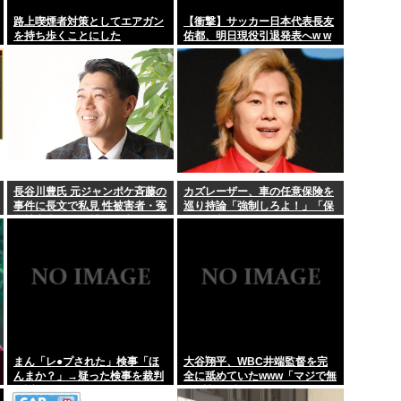
【生活】30年世話をした母
路上喫煙者対策としてエアガン
【衝撃】サッカー日本代表長友
を持ち歩くことにした
佑都、明日現役引退発表へw w
「パトレイバー」の最新
w w w w w w w w w w w w ww
w w w
ンランキングで...
お盆、ホテル代高くね
5球しか投...
【スクリプト負けてて草w
の偽善者、最悪...
檜山沙耶に代わる新しい
長谷川豊氏 元ジャンポケ斉藤の
カズレーザー、車の任意保険を
事件に長文で私見 性被害者・冤
巡り持論「強制しろよ！」「保
罪被害者への取材経験踏まえ
険にも入れないヤツは運転すん
なよ」
まん「レ●プされた」検事「ほ
大谷翔平、WBC井端監督を完
んまか？」→疑った検事を裁判
全に舐めていたwww「マジで無
で訴える
口w競馬の話しかしないわ」と