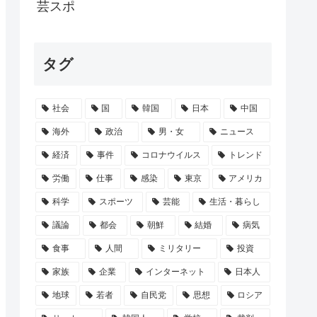
に、祖母は最期「よく世話してくれたね。...
芸スポ
書籍、マニアックすぎて誰が買うのか謎
タグ
】「色々勉強した結果、理系以外はエラー品...
社会
国
韓国
日本
中国
弱者男性の姫が発見される
海外
政治
男・女
ニュース
経済
事件
コロナウイルス
トレンド
労働
仕事
感染
東京
アメリカ
科学
スポーツ
芸能
生活・暮らし
議論
都会
朝鮮
結婚
病気
食事
人間
ミリタリー
投資
家族
企業
インターネット
日本人
地球
若者
自民党
思想
ロシア