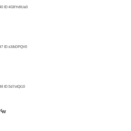
.40
ID:4G8Yv8Ua0
.97
ID:x3/bDPQV0
.48
ID:5d7otQi10
がw