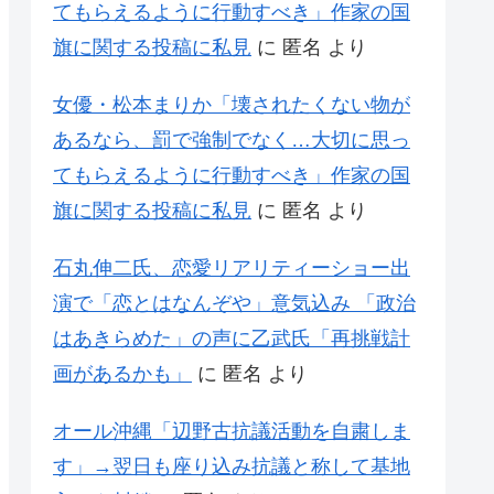
てもらえるように行動すべき」作家の国
旗に関する投稿に私見
に
匿名
より
女優・松本まりか「壊されたくない物が
あるなら、罰で強制でなく…大切に思っ
てもらえるように行動すべき」作家の国
旗に関する投稿に私見
に
匿名
より
石丸伸二氏、恋愛リアリティーショー出
演で「恋とはなんぞや」意気込み 「政治
はあきらめた」の声に乙武氏「再挑戦計
画があるかも」
に
匿名
より
オール沖縄「辺野古抗議活動を自粛しま
す」→翌日も座り込み抗議と称して基地