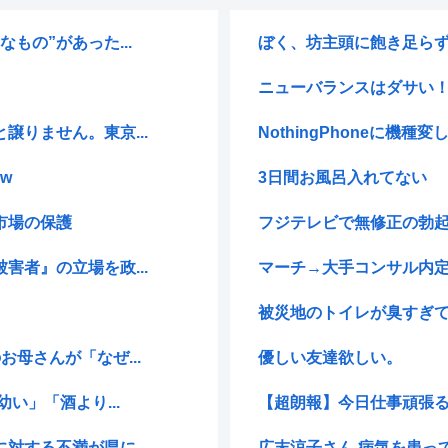
もの”があった...
ぼく、坊主頭に飽き足ら
ニューバランスはダサい！
りません。東京...
NothingPhoneに機種
w
3日間お風呂入れてない
市場の保護
フジテレビで無修正の勃
者』の立場を政...
マーチ→大手コンサル内定
被災地のトイレが臭すぎ
母さんが「なぜ...
優しい友達欲しい。
い」「酒より...
【超朗報】今日仕事頑張る
する不満が県に...
広末涼子さん 病気を患っ