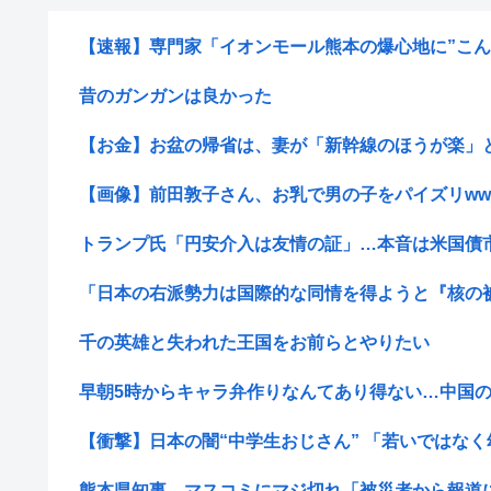
【速報】専門家「イオンモール熊本の爆心地に”こんな
昔のガンガンは良かった
【お金】お盆の帰省は、妻が「新幹線のほうが楽」と譲
【画像】前田敦子さん、お乳で男の子をパイズリww
トランプ氏「円安介入は友情の証」…本音は米国債
「日本の右派勢力は国際的な同情を得ようと『核の被害
千の英雄と失われた王国をお前らとやりたい
早朝5時からキャラ弁作りなんてあり得ない…中国のお
【衝撃】日本の闇“中学生おじさん” 「若いではなく幼
熊本県知事、マスコミにマジ切れ「被災者から報道に対