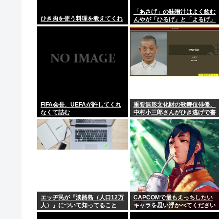
【動画】まんさん、配信中に首吊り自⚪︎www
「あさげ」の味噌汁はよく飲む
ひき肉を使う料理を教えてくれ
んやが「ひるげ」と「よるげ」
三大アホが好きな単語「男女平等」「戦争反対」
は飲んだことない
【悲報】スプラトゥーンさん、もうリズム天国にアマゾ
【悲報】伊藤大海(146)、ベネズエラ戦にてブルペンで
ウミガメの赤ちゃんが海に入ることを手伝った動物愛誤
FIFA会長、UEFAが許してくれ
重要無形文化財の歌舞伎俳優、
なくて詰む
中村小三郎さんがひき逃げで書
類送検
エッヂ民が『淡路島（人口12万
CAPCOMで最もえっちしたい
人）』について知ってること
キャラを思い浮かべてください