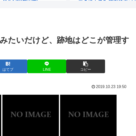
億197...
近所のコンビニの出禁が1
たことない。調...
七光り・馬鹿息子として活動
みたいだけど、跡地はどこが管理す
【 】CXMTさん、Huawei
新が3ヶ月間...
【動画】ショートスリー
ない、うるさく...
八丈島、東海汽船がポカし
はてブ
LINE
コピー
策だ。 5...
南アルプス全山縦走はいい
2019.10.23 19:50
抗してしまう...
青春18きっぷで旅してみ
犬はハラーム（...
【動画】電車のドア前に
有吉弘行さん、また匂わせ