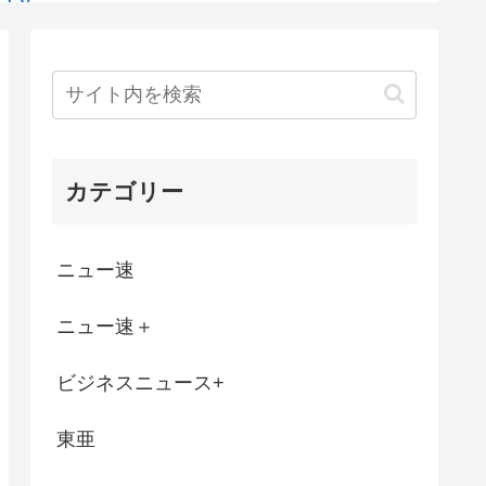
年以上経ってもまだ解除されないんやが…
するヤニカス岸谷蘭丸（25）「いくら税...
に続きApple(アポー)からの...
カテゴリー
パー堀さん、対面で高須幹弥にキレる
て営業停止になりそうで緊急アピール。生活...
ニュー速
ぞぉ！1週間あればケモ民でも出来る！お盆...
ニュー速＋
たかった人生
ビジネスニュース+
居座るチー牛、どつかれる
東亜
ポストwww