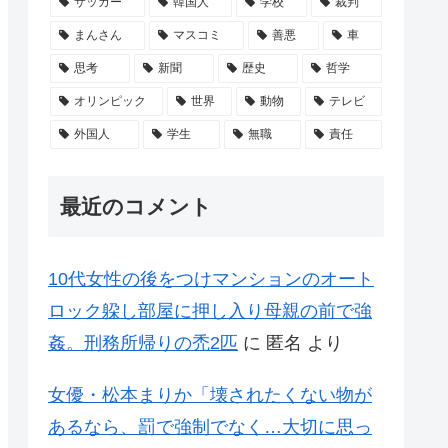
サッカー
韓国人
学校
裁判
まんさん
マスコミ
善悪
車
思考
新聞
歴史
哲学
オリンピック
世界
動物
テレビ
外国人
学生
無職
責任
最近のコメント
10代女性の後をつけマンションのオート
ロック躱し部屋に押し入り母親の前で強
姦。刑務所帰りの禿2匹
に
匿名
より
女優・松本まりか「壊されたくない物が
あるなら、罰で強制でなく…大切に思っ