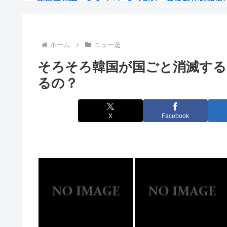
日本人の人口が42年ぶり1億2千万人割れ…91万人減の1
ケンドーコバヤシ 新型コロナ感染で謎の後遺症「聞い
ホーム
ニュー速
そろそろ韓国が国ごと消滅する
鬼って船で難破した白人なんじゃないの？
るの？
オコエ瑠偉、メキシコに渡って2球団を即クビ→SNS更
犬 ←臭い、うるさい、硬い、金かかる 猫 ←匂わ
X
Facebook
【食料品の消費税1%】参政党の神谷宗幣代表 「天下の愚
【画像】磯部花凛(30)、セクシー声優・井口裕香に対
イスラム教徒、ついに犬の散歩にも文句を言い始める「
【画像】村重杏奈さん(30)のおぱーいがコチラwww