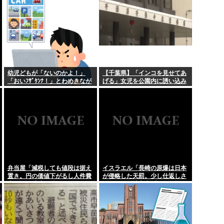
日本代表は内部崩壊
幼児どもが「ないのかよ！」
【千葉県】「インコを見せてあ
「おいﾌｻﾞｹﾝﾅ！」とわめきなが
げる」女児を公園内に誘い込み
らショーケースをドンドン叩い
わいせつか アダルトビデオも見
たり、エルボーしたりしだした
せ「どのような顔をするのか性
的な興味湧いた」75歳男を逮捕
弁当屋「減税しても値段は据え
イスラエル「長崎の原爆は日本
置き。円の価値下がるし人件費
が侵略した天罰。少し仕返しさ
上がる」 高市信者発狂
れただけで被害者ヅラ。追悼さ
れるべきは侵略された中国や韓
国の人々だよ