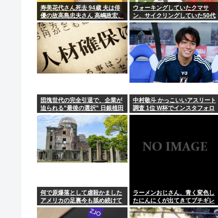
寿美花代さん死去 94歳 夫は俳
ウォーキングしていたクマサ
優の故高島忠夫さん 高嶋政宏、
ン、サイクリングしていた50代
【生活保護】永住外国人の生活保護受給率、日本全体と
政伸の母
女性に遭遇
【正論】ひろゆき「人生って努力ではなく生まれ持った
【画像】グラビアアイドル、撮影後に闇に堕ちる・
ドローンがウクライナの民間人を追跡して爆発 ゼレン
団塊世代の完全引退で、企業が
中村敬斗 かっこいいアスリート
迫られる”最後の選択” 日銀植田
調査 1位 W杯でインスタフォロ
総裁「今後は女性の正社員化と
ワー127万増 人気爆発 …2位 高
外国人の人材活用が鍵」
橋藍 3位 大谷翔平
何で原爆落として虐殺かました
ラーメンおじさん、青く変色し
アメリカの足裏今も舐め続けて
たにんにくが出てきてブチギレ
るの？日本人はプライドない
www
の?