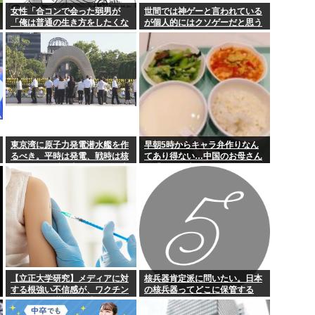
女性「合コンで会った弱男が
世間では神ゲーと言われている
「俺は普通の生き方をしたくな
が個人的にはクソゲーだと思う
同水準 入管庁...
【ケンモハック】普通のエ
い」とかカッコつけててワロ
ゲーム挙げてけwww
た。お前既に普通以下だろw」
⬅10万いいね
能力でほぼ全て...
今「佐渡ヶ島」の地価が爆
・・・・
【衝撃】大竹玖瑠美さんの
スキー氏「ロシ...
近所の公園のトイレがハッ
東京湾に原子力発電潜水艦を作
早朝5時からキャラ弁作りなん
るべき。平時は発電、戦時は核
てあり得ない…中国のお母さん
ミサイル発射、事故ったら日本
が「なぜ日本人はそんなにがん
海溝に沈める
ばるの？」と不思議に思う理由
【立正大学研究】メディアに対
核兵器肯定派に問いたい。日本
する根強い不信感が、ワクチン
の核兵器ってどこに保管する
に関する陰謀論の形成につなが
の？
っている