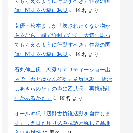
てもらえるように行動すべき」作家の国
旗に関する投稿に私見
に
匿名
より
女優・松本まりか「壊されたくない物が
あるなら、罰で強制でなく…大切に思っ
てもらえるように行動すべき」作家の国
旗に関する投稿に私見
に
匿名
より
石丸伸二氏、恋愛リアリティーショー出
演で「恋とはなんぞや」意気込み 「政治
はあきらめた」の声に乙武氏「再挑戦計
画があるかも」
に
匿名
より
オール沖縄「辺野古抗議活動を自粛しま
す」→翌日も座り込み抗議と称して基地
入口を封鎖
に
匿名
より