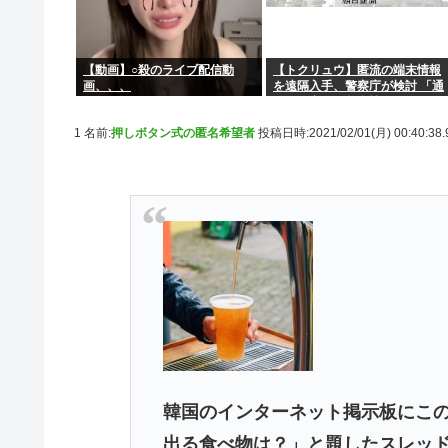
【動画】○殺のライブ配信動
【トクリュウ】匿流の端末情報
画、、、
を遠隔入手、警察庁が検討 「通
信の秘密」と整合性は
1 名前:
押しボタン式の匿名希望者
投稿日時:2021/02/01(月) 00:40:38
韓国のインターネット掲示板にこ
出る食べ物は？」と題したスレッ