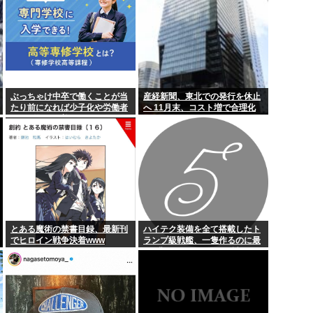
ぶっちゃけ中卒で働くことが当
産経新聞、東北での発行を休止
たり前になれば少子化や労働者
へ 11月末、コスト増で合理化
不足問題は改善するよな
とある魔術の禁書目録、最新刊
ハイテク装備を全て搭載したト
でヒロイン戦争決着www
ランプ級戦艦、一隻作るのに最
低4兆円かかりいきなり詰む