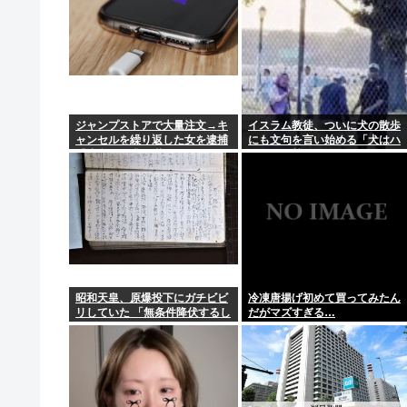
ジャンプストアで大量注文→キ
イスラム教徒、ついに犬の散歩
ャンセルを繰り返した女を逮捕
にも文句を言い始める「犬はハ
「注文で欲求が満たされた」総
ラーム（禁忌）だ」
額43億円
昭和天皇、原爆投下にガチビビ
冷凍唐揚げ初めて買ってみたん
リしていた 「無条件降伏するし
だがマズすぎる…
かないんよ 」