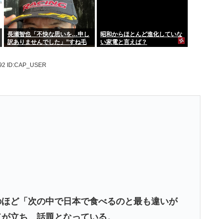
長瀬智也「不快な思いを…申し
昭和からほとんど進化していな
訳ありませんでした」”すね毛
い家電と言えば？
ハラスメント”を女性に謝罪
.92
ID:CAP_USER
のほど「次の中で日本で食べるのと最も違いが
ドが立ち、話題となっている。