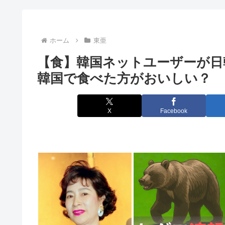
日本人の人口が42年ぶり1億2千万人割れ…91万人減の1
【画像】女子アナの胸チ〇厳選スゴすぎwww
ホーム
東亜
【食】韓国ネットユーザーが日
「ずいぶん優雅」茂木敏充外相 熊本の被災地が過酷生
韓国で食べた方がおいしい？
産経新聞、東北での発行を休止へ 11月末、コスト
【悲報】ガチの美人さん、本を紹介しようとしてうっか
X
Facebook
【朗報】台風15号さん、社畜を救いに来るwww
【悲報】NISA大暴落 一晩でマイナス20万円も吹
「外国人は日本人と同じ生活者で、地域の担い手」…多
90年代ってレトロというほど昔か…？
豊臣秀吉の妻ゆかりの高台寺、住職が迷惑駐車をした中