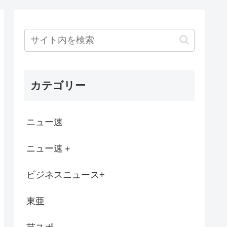
した男(20)を娘のティクトク垢...
へい氏は同じ」 少年隊・錦織一清が明かす...
ヽ´ん`)「悪口ではないけど下手ですね...
カテゴリー
円以上する時代、年金14万円前後だと賃...
エッ! オエッ! オエッ!… 朝も夜...
ニュー速
在か？協調介入後も円安進む。債券利回りは...
ニュー速＋
】「色々勉強した結果、理系以外はエラー品...
ビジネスニュース+
「思っていることをあまり言えない。お母さ...
東亜
フリーザーバッグって洗って再利用するよな？
バウムクーヘン売ったりTikTokライ...