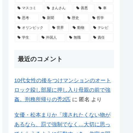
マスコミ
まんさん
善悪
車
思考
新聞
歴史
哲学
オリンピック
世界
動物
テレビ
学生
外国人
無職
責任
最近のコメント
10代女性の後をつけマンションのオート
ロック躱し部屋に押し入り母親の前で強
姦。刑務所帰りの禿2匹
に
匿名
より
女優・松本まりか「壊されたくない物が
あるなら、罰で強制でなく…大切に思っ