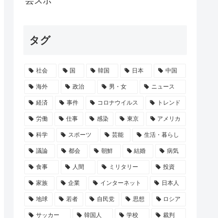
芸スポ
アコンをスポットクーラー化する方法が発案...
タグ
上がり中、お前らまだ安い今のうちに騙され...
叔父「玖瑠美さんらしき遺体が見つかった」...
社会
国
韓国
日本
中国
テン場になってるんだけど、どうすればゲイ...
海外
政治
男・女
ニュース
経済
事件
コロナウイルス
トレンド
労働
仕事
感染
東京
アメリカ
科学
スポーツ
芸能
生活・暮らし
議論
都会
朝鮮
結婚
病気
食事
人間
ミリタリー
投資
家族
企業
インターネット
日本人
地球
若者
自民党
思想
ロシア
サッカー
韓国人
学校
裁判