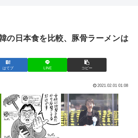
億197...
父親(31)、娘(11)をレ●プ
「ジャニーさんとつかこう
韓の日本食を比較、豚骨ラーメンは
活のなか…外遊...
アイドル「歌ってみた」→(
増で合理化
1Kアパートの家賃が10万
り顔まで写って...
「今日も朝から隣家の旦那がオ
はてブ
LINE
コピー
【高市円安】高市リスク顕
2021.02.01 01:08
き飛んだもよう
【スクリプト負けてて草w
文化共生実現へ...
避難所の小学生、けなげ。
【徹底議論】一度使った
国人に注意した...
ジャンポケ斉藤の被害女性「