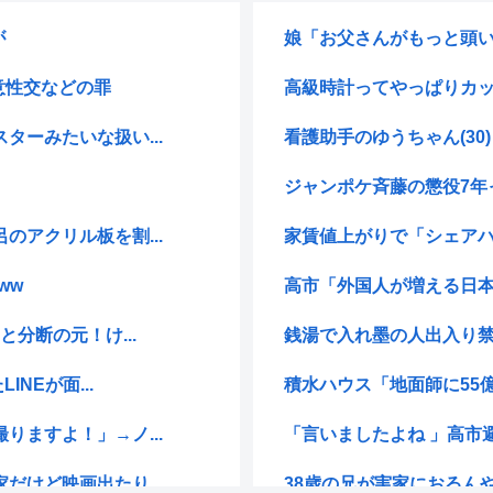
が
娘「お父さんがもっと頭い
意性交などの罪
高級時計ってやっぱりカ
ーみたいな扱い...
看護助手のゆうちゃん(30)
ジャンポケ斉藤の懲役7年
アクリル板を割...
家賃値上がりで「シェアハ
ww
高市「外国人が増える日本
分断の元！け...
銭湯で入れ墨の人出入り
NEが面...
積水ハウス「地面師に55億
ますよ！」→ノ...
「言いましたよね 」高市
けど映画出たり...
38歳の兄が実家におるんや