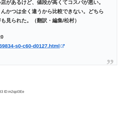
い店があるけど、値段が高くてコスパが悪い。
とんかつは全く違うから比較できない。どちら
も見られた。（翻訳・編集/松村）
20
869834-s0-c60-d0127.html
.83
ID:m2qpI3Ee