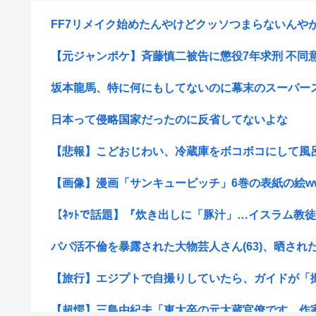
FF7リメイク始めたんやけどクッソつまらないんや
【元ジャンポケ】斉藤慎二被告に懲役7年求刑 不同
坂本龍馬、特に何にもしてないのに幕末のスーパースタ
日本って侵略国家だったのに反省してないよな
【悲報】こどおじわい、冷蔵庫をボコボコにして風呂の
【画像】漫画「サンキューピッチ」6巻の表紙の絵w
【ﾈｯﾄで話題】『炊き出しに「豚汁」…イスラム教徒と
パパ活不倫を暴露された大物芸人さん(63)、晒されたLI
【旅行】エジプトで自撮りしていたら、ガイドが「撮り
【超愕】三島由紀夫「東大卒の元大蔵官僚です。作家だ