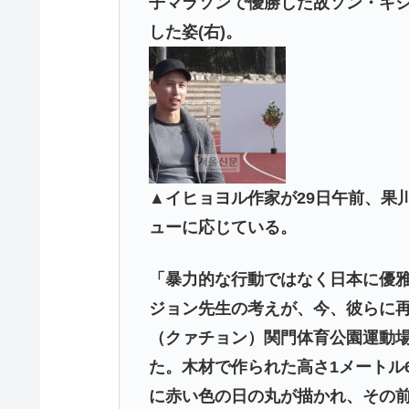
子マラソンで優勝した故ソン・キ
した姿(右)。
▲イヒョヨル作家が29日午前、果
ューに応じている。
「暴力的な行動ではなく日本に優
ジョン先生の考えが、今、彼らに再
（クァチョン）関門体育公園運動
た。木材で作られた高さ1メートル
に赤い色の日の丸が描かれ、その