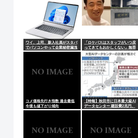
ワイ、上司、新入社員がスタバ
「ロケバスはスタッフがいつ戻
でパソコンやって企業秘密漏洩
ってきてもおかしくない」無罪
したから泣かした
主張の元ジャンポケ斉藤被告…
被害女性「ハニトラ扱いされ…
絶対許せない」
コメ価格先行き指数 過去最低
【特報】秋田市に日本最大級AI
今後も値下がり傾向
データセンター 建設費2兆円、
アラブ首長国連邦（UAE）が投
資へ