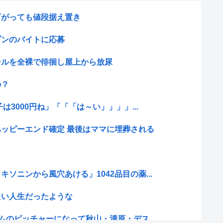
下がっても値段据え置き
ブンのバイトに応募
テルを全裸で徘徊し屋上から放尿
の？
は3000円ね」「「「は～い」」」」...
ッピーエンド確定 最後はママに埋葬される
ソニンから風穴あける」1042品目の薬...
たい人生だったような
ムのピッチャーになって秋山・清原・デス...