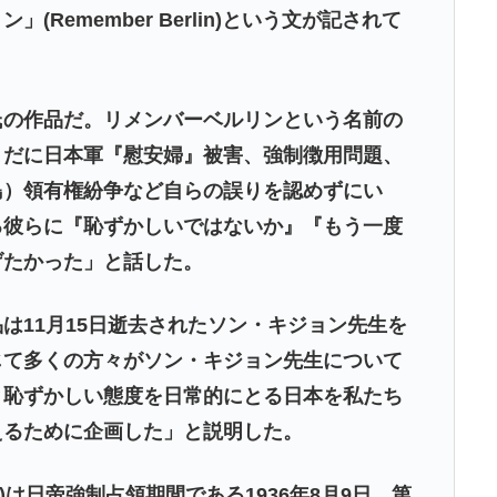
Remember Berlin)という文が記されて
氏の作品だ。リメンバーベルリンという名前の
まだに日本軍『慰安婦』被害、強制徴用問題、
島）領有権紛争など自らの誤りを認めずにい
る彼らに『恥ずかしいではないか』『もう一度
げたかった」と話した。
は11月15日逝去されたソン・キジョン先生を
じて多くの方々がソン・キジョン先生について
と恥ずかしい態度を日常的にとる日本を私たち
えるために企画した」と説明した。
2)は日帝強制占領期間である1936年8月9日、第