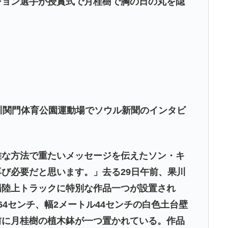
ジョン選手が授賞式で月桂樹で胸の日の丸を隠
川関門体育公園運動場でソウル新聞のインタビ
雅な方法で重たいメッセージを伝えたソン・キ
び必要だと思います。」去る29日午前、果川
場陸上トラックに特別な作品一つが設置され
64センチ、幅2メートル44センチの白色土台壁
前に月桂樹の植木鉢が一つ置かれている。作品