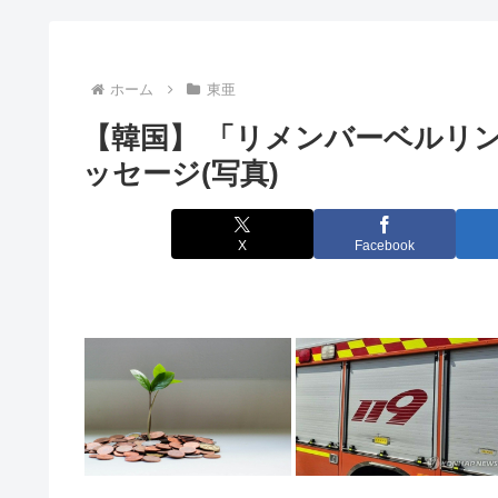
【JARO】角栓ニュルッ、歯茎グラグラ…”不快な広告
全裸シャンパンタワーの人無事忘れられる
ホーム
東亜
【韓国】 「リメンバーベルリ
BYD、地方を軽EVの主戦場に 給油所半減で揺らぐ「
ッセージ(写真)
除霊ゲームさん、泣く泣くクソアプデしてしまう
なぜフランス人はこれほど日本が好きなのか? 中国ネッ
X
Facebook
最近、保存した画像を晒すスレ 008-5
スーパー「う～ん…中国産のうなぎを売りたいなぁ
【悲報】山里亮太さん、一般人のツイートに反撃開始
【広島】原爆投下81年 高まる核リスク 被爆者減る中、
【炎上】 Vtuberさん、 自分達が歌わないと名曲が埋