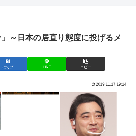
”苦情が急増...
【高市朗報】実質賃金、ぐ
電話は緊張する男の子ww
ン」～日本の居直り態度に投げるメ
国民車」に照...
トランプ「米軍の弾薬が足
ジャンポケ斉藤「事務所ど
ト「中国人も...
国「相続税を抑えるために
はてブ
LINE
コピー
伝説的ホラーコメディ『バタ
2019.11.17 19:14
…せや！」
【高市算】「50%引きの札
www
娘「お父さんがもっと頭い
広島から平...
あのちゃんのアップグレー
もれるな...
高級時計ってやっぱりカ