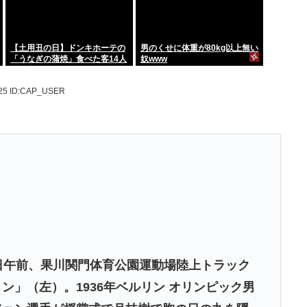
【土用丑の日】ドンキホーテの
男のくせに体重が80kg以上無い
「うなぎの蒲焼」食べた客14人
奴www
が下痢
.25
ID:CAP_USER
日午前、果川関門体育公園運動場陸上トラック
ン」（左）。1936年ベルリン オリンピック男