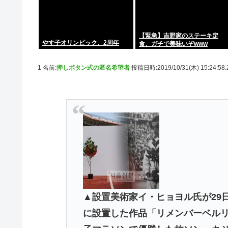
【緊急】吉野家のステーキ定
やす子オリンピック、2周年
食、ガチで美味いぞwww
1 名前:
押しボタン式の匿名希望者
投稿日時:2019/10/31(木) 15:24:58
▲設置美術家イ・ヒョヨル氏が29
に設置した作品「リメンバーベルリ