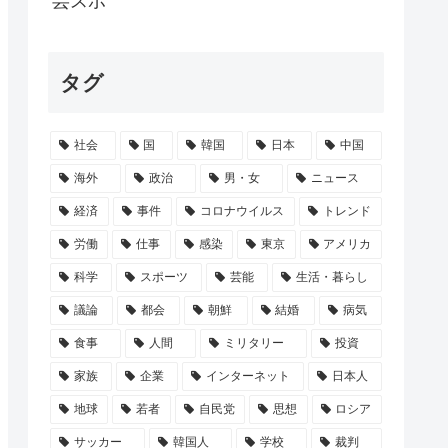
芸スポ
「カチンときた」 入院患者の男(90...
タグ
っていくらなんでも重すぎね？
ウス」需要増。働き盛りの男8人いれば一軒...
社会
国
韓国
日本
中国
で、永住権を与えられたら生活保護を貰うな...
海外
政治
男・女
ニュース
経済
事件
コロナウイルス
トレンド
労働
仕事
感染
東京
アメリカ
科学
スポーツ
芸能
生活・暮らし
議論
都会
朝鮮
結婚
病気
食事
人間
ミリタリー
投資
家族
企業
インターネット
日本人
地球
若者
自民党
思想
ロシア
サッカー
韓国人
学校
裁判