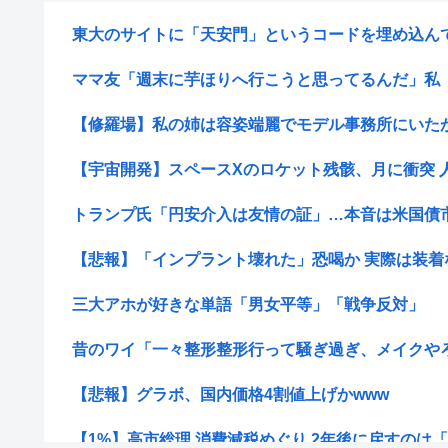
東大のサイトに「天安門」というコードを埋め込ん
ママ友「週末に芋ほりへ行こうと思ってるんだ」私「良
【修羅場】私の姉は容姿端麗でモデル事務所にいたが、
【宇宙開発】スペースXのロケット残骸、月に衝突 人
トランプ氏「円安介入は友情の証」…本音は米国債
【悲報】「インプラント壊れた」恐喝か 実際は装着なし 
三大アホが好きな単語「男女平等」「戦争反対」
昔のワイ「一々整形整形行って騒ぎ過ぎ、メイクや
【悲報】グラボ、国内価格4割値上げかwww
【1%】高市総理 消費減税めぐり 2年後に戻すのは