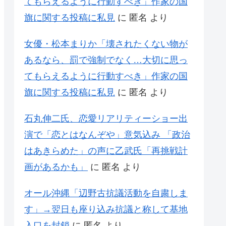
てもらえるように行動すべき」作家の国
旗に関する投稿に私見
に
匿名
より
女優・松本まりか「壊されたくない物が
あるなら、罰で強制でなく…大切に思っ
てもらえるように行動すべき」作家の国
旗に関する投稿に私見
に
匿名
より
石丸伸二氏、恋愛リアリティーショー出
演で「恋とはなんぞや」意気込み 「政治
はあきらめた」の声に乙武氏「再挑戦計
画があるかも」
に
匿名
より
オール沖縄「辺野古抗議活動を自粛しま
す」→翌日も座り込み抗議と称して基地
入口を封鎖
に
匿名
より