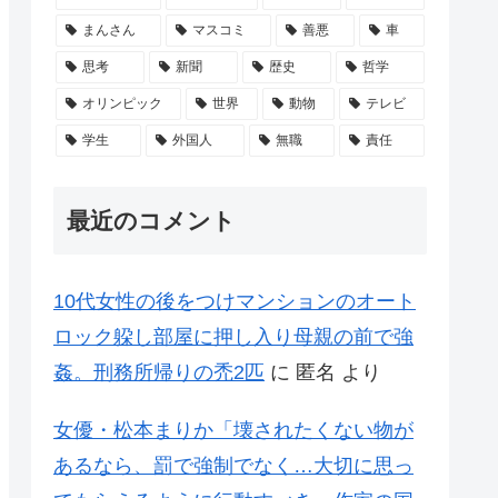
まんさん
マスコミ
善悪
車
思考
新聞
歴史
哲学
オリンピック
世界
動物
テレビ
学生
外国人
無職
責任
最近のコメント
10代女性の後をつけマンションのオート
ロック躱し部屋に押し入り母親の前で強
姦。刑務所帰りの禿2匹
に
匿名
より
女優・松本まりか「壊されたくない物が
あるなら、罰で強制でなく…大切に思っ