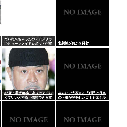
ついに来ちゃったの？アメリカ
北朝鮮が何かを発射
でヒューマノイドロボットが家
事代行サービスを開始
82歳・黒沢年雄、友人は多くな
みんなで大家さん「成田は日本
くていいと持論「信頼できる友
の下町が開発したゴミをエネル
人が数人いる…それで十分」
ギーに変える技術と核融合発電
を使うのでエコで高い資産価値
があり利益が出る