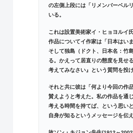
の左側上段には「リメンバーベルリン」(
いる。
これは設置美術家イ・ヒョヨルイ
作品についてイ作家は「日本はい
そして独島（ドクト、日本名：竹
る。かえって居直りの態度を見せ
考えてみなさい』という質問を投
それと共に彼は「何より今回の作品
賛えようと考えた。私の作品を通
考える時間を持てば、という思い
自身が知るというメッセージを伝
故ソン・キジョン先生(1912～200