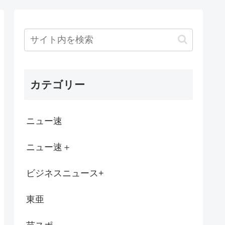
んぐん上昇！6ヶ月連続増加。いよいよ国民...
w
りないなんて嘘だからな、リークした奴は懲...
カテゴリー
こぉ？ 俺、吉本興業www」
企業価値を下げてる会社に大増税します。低...
ニュー速
リアン』 BS-TBSで8月16日放送
ニュー速＋
が貼られた3000円の肉と、値引きされ...
ビジネスニュース+
い女と結婚してたら子供も頭良かったよ。頭...
東亜
ドに応募した男の子www
ッコ良くね？