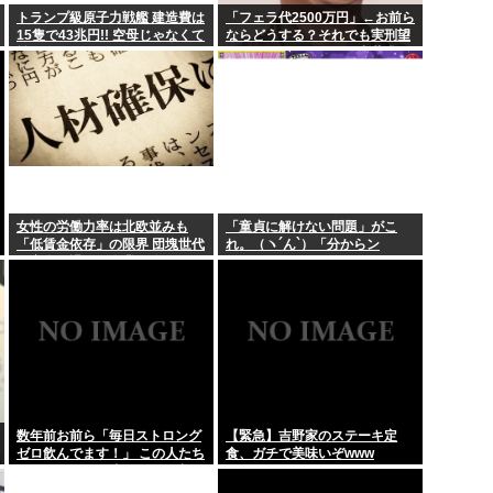
トランプ級原子力戦艦 建造費は
「フェラ代2500万円」←お前ら
15隻で43兆円!! 空母じゃなくて
ならどうする？それでも実刑望
」←こういうの
看護助手のゆうちゃん(30)
戦艦なんか?
むジャングルポケット斎藤求刑
7年
ジャンポケ斉藤の懲役7年
おさやへの正...
家賃値上がりで「シェアハ
高市「外国人が増える日本
女性の労働力率は北欧並みも
「童貞に解けない問題」がこ
「低賃金依存」の限界 団塊世代
れ。（ヽ´ん`）「分からン
の完全引退で、企業が迫られ
モ…」
る”最後の選択”
数年前お前ら「毎日ストロング
【緊急】吉野家のステーキ定
ゼロ飲んでます！」 この人たち
食、ガチで美味いぞwww
どこ行ったの？流石にもう止め
た？