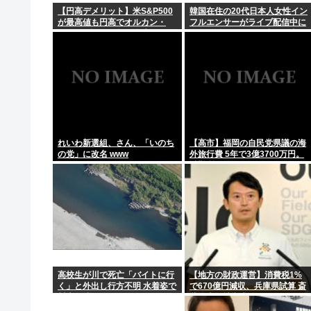
【円高デメリット】米S&P500
韓国在住の20代日本人女性イン
が最高値も円高でオルカン・
フルエンサーがライブ配信中に
アイテム「体力が少ないときに防御力が上がります
S&P500投信の含み益減
自殺 聯合ニュース、朝鮮日報、
中央日報が報道
千の英雄と失われた王国をお前らとやりたい
【朗報】檜山沙耶(おさや)伝説のファン、子供ができた
日本って侵略国家だったのに反省してないよな
れいわ新選組、さん、「いのち
【高市】福岡の自民党県議の海
の党」に改名 www
外旅行費 5年で3億3700万円。
避難所で使えるテント 1個2万
円。
高校生が川で死亡「バイトに行
【地方の財政運営】消費税1%
く」と外出し行方不明 水着姿で
で670億円減収、兵庫県試算 斎
川底に沈んでいるのを発見
藤知事が補塡求める