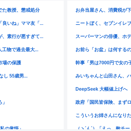
でた教授、懲戒処分
お弁当屋さん、消費税が
いね」ママ友「...
ニートぼく、セブンイレ
素行が悪すぎて...
スーパーマンの俳優、ホ
工物で過去最大...
お前ら「お盆」は何する
市場の保護
幹事「男は7000円で女の子
55歳男...
みいちゃんと山田さん、ハ
DeepSeek 大幅値上げへ
ろ」
政府「国民皆保険、まずロキ
こういうお姉さんになり
「私の覚悟」
（ヽ´ん`）「えっ、敵チー