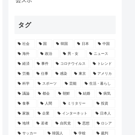
芸スポ
「思っていることをあまり言えない。お母さ...
タグ
フリーザーバッグって洗って再利用するよな？
バウムクーヘン売ったりTikTokライ...
社会
国
韓国
日本
中国
アコンをスポットクーラー化する方法が発案...
海外
政治
男・女
ニュース
経済
事件
コロナウイルス
トレンド
労働
仕事
感染
東京
アメリカ
科学
スポーツ
芸能
生活・暮らし
議論
都会
朝鮮
結婚
病気
食事
人間
ミリタリー
投資
家族
企業
インターネット
日本人
地球
若者
自民党
思想
ロシア
サッカー
韓国人
学校
裁判