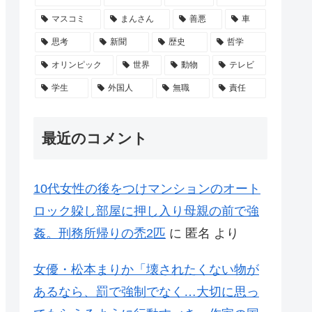
マスコミ
まんさん
善悪
車
思考
新聞
歴史
哲学
オリンピック
世界
動物
テレビ
学生
外国人
無職
責任
最近のコメント
10代女性の後をつけマンションのオート
ロック躱し部屋に押し入り母親の前で強
姦。刑務所帰りの禿2匹
に
匿名
より
女優・松本まりか「壊されたくない物が
あるなら、罰で強制でなく…大切に思っ