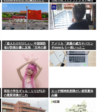
しまう 元の値段3.4万からほぼ2
してるやつ、だいたい田舎ナン
倍の地獄へ
バーwww
流行に
避難所の小学生、けなげ。
【徹底議論】一度使った
ジャンポケ斉藤の被害女性「
国民車」に照...
【ケンモハック】普通のエ
「盗人たけだけしい」中国国防
アメリカ「原爆の威力ヤバスン
省が防衛白書に反発 「日本の新
ギwwwもう一発いっとこ
型軍国主義」と批判
www」これちょっとやりすぎだ
ろ
現役小学生ギャル・りりぴ(12)
エッヂ精神疾患障がい者部夏休
の最新画像がこれ
み編