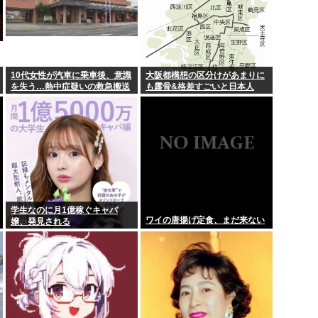
10代女性が汽車に乗車後、意識
大阪都構想の区分けがあまりに
を失う…熱中症疑いの救急搬送
も露骨&格差すごいと日本人
相次ぐ 鳥取
学生なのに月1億稼ぐキャバ
ワイの唐揚げ定食、まだ来ない
嬢、発見される