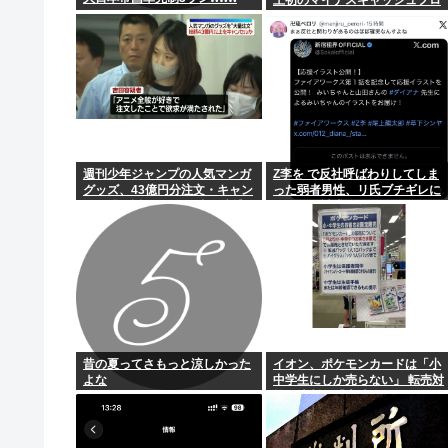
ーに陥る
【コンゴ】エボラ出血熱、感染3600人 過去最大の
日本って侵略国家だったのに反省してないよな
米軍 迎撃ミサイル備蓄 イラン戦闘前の5分の1に
BYD、地方を軽EVの主戦場に 給油所半減で揺らぐ「
週刊少年ジャンプの人気マンガ
Z李を で反社呼ばわりしてしま
グッズ、43億円分注文・キャン
った弱者男性、リ氏ブチギレに
セル繰り返したか 32歳女逮捕
より開示請求へ
「注文したことで欲求が満たさ
れた」
昔の夏ってさもっと涼しかった
イオン、ポケモンカードは「小
よな
中学生にしか売らない」 転売対
策の決断が「素晴らしい」