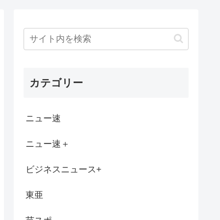
円騙し取られた…」ワイ「はえーかわいそ...
避難所訪問時、声をかけようとする被災者を...
が、7年くらいニートしとる。親が死んだ...
カテゴリー
した男(20)を娘のティクトク垢...
へい氏は同じ」 少年隊・錦織一清が明かす...
ニュー速
ヽ´ん`)「悪口ではないけど下手ですね...
ニュー速＋
円以上する時代、年金14万円前後だと賃...
ビジネスニュース+
エッ! オエッ! オエッ!… 朝も夜...
東亜
在か？協調介入後も円安進む。債券利回りは...
】「色々勉強した結果、理系以外はエラー品...