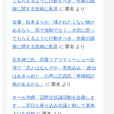
てもらえるように行動すべき」作家の国
旗に関する投稿に私見
に
匿名
より
女優・松本まりか「壊されたくない物が
あるなら、罰で強制でなく…大切に思っ
てもらえるように行動すべき」作家の国
旗に関する投稿に私見
に
匿名
より
石丸伸二氏、恋愛リアリティーショー出
演で「恋とはなんぞや」意気込み 「政治
はあきらめた」の声に乙武氏「再挑戦計
画があるかも」
に
匿名
より
オール沖縄「辺野古抗議活動を自粛しま
す」→翌日も座り込み抗議と称して基地
入口を封鎖
に
匿名
より