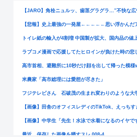
【JARO】角栓ニュルッ、歯茎グラグラ…”不快な広告
【悲報】史上最強の一発屋←←←←←思い浮かんだ
トイレ紙の輸入が4割増 中国製が拡大、国内品の値
ラブコメ漫画で応援してたヒロインが負けた時の悲し
高市首相、避難所に10秒だけ顔を出して帰った模様w
米農家「高市総理には愛想が尽きた」
フジテレビさん 石破茂の生まれ変わりのような大学生
【画像】田舎のオフィスレディのTikTok、えっちす
【画像】中学生「先生！水泳で水着になるのイヤです！
最近、保存した画像を晒すスレ 008-4