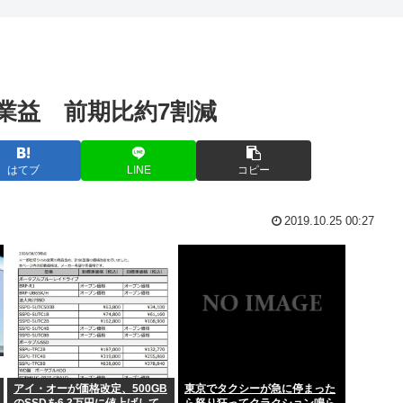
www
積水ハウス「地面師に55億
よな？
「言いましたよね 」高市
業益 前期比約7割減
犬はハラーム（...
38歳の兄が実家におるんや
父親(31)、娘(11)をレ●プ
はてブ
LINE
コピー
NEが面...
「ジャニーさんとつかこう
2019.10.25 00:27
の差が広がり...
アイドル「歌ってみた」→(
意性交などの罪
1Kアパートの家賃が10万
率がゲーム内で...
「今日も朝から隣家の旦那がオ
※画像あり)
【高市円安】高市リスク顕
アイ・オーが価格改定、500GB
東京でタクシーが急に停まった
への不同意わい...
【スクリプト負けてて草w
のSSDを6.3万円に値上げして
ら怒り狂ってクラクション鳴ら