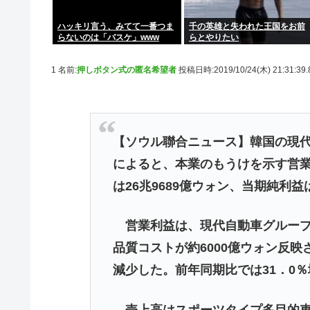
ハッキリ言う、みてて一番つま
千の英雄と失われた王国をお前
らないのは「バスケ」www
らとやりたい
1 名前:
押しボタン式の匿名希望者
投稿日時:2019/10/24(木) 21:31:39
【ソウル聯合ニュース】韓国の現代
によると、本業のもうけを示す営業利
は26兆9689億ウォン、当期純利益
営業利益は、現代自動車グループ製
品質コストが約6000億ウォン反映さ
減少した。前年同期比では31．0
売上高はスポーツタイプ多目的車