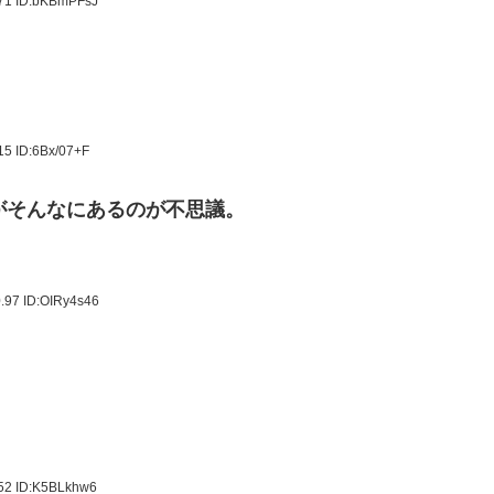
.71
ID:bKBmPFsJ
.15
ID:6Bx/07+F
がそんなにあるのが不思議。
0.97
ID:OIRy4s46
.52
ID:K5BLkhw6