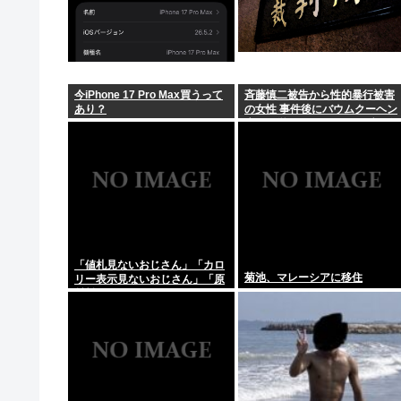
今iPhone 17 Pro Max買うって
斉藤慎二被告から性的暴行被害
あり？
の女性 事件後にバウムクーヘン
店を経営やTikTokでライブ配信
する姿に「言葉にできない悔し
さと怒り」
「値札見ないおじさん」「カロ
菊池、マレーシアに移住
リー表示見ないおじさん」「原
材料見ないおじさん」まさかお
前らは違うよな？