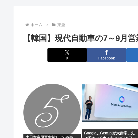
【速報】甲子園、開幕早々仙台育英が強すぎてワロタ
江戸時代って動物性タンパク質が魚しか無かったん
ホーム
東亜
【韓国】現代自動車の7～9月営
イスラム教徒、ついに犬の散歩にも文句を言い始める「
【悲報】公立中学校の闇、可視化されるwww
X
Facebook
パパ活不倫を暴露された大物芸人さん(63)、晒されたLI
日本の1人当たりGDPが過去最低順位更新！また韓国と
【元ジャンポケ】斉藤慎二被告に懲役7年求刑 不同
【朗報】ファイアーエムブレムさん、ついにキャラ成長
【衝撃】マツダ、CX-5がバカ売れで黒字転換www(
Google、Geminiが大赤字、史
【香川県】フィリピン国籍の外国語指導助手、女子生徒
大日本帝国軍先制3ランwww
上初のマイナスキャッシュフロ