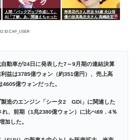
人間「バックアップ作成して」
寿美花代さん死去 94歳 夫は俳
AI「了解。あ、間違えちゃった
優の故高島忠夫さん 高嶋政宏、
」HDD全消去
政伸の母
.82
ID:CAP_USER
自動車が24日に発表した7～9月期の連結決算
益は3785億ウォン（約351億円）、売上高
は4605億ウォンだった。
造のエンジン「シータ2 GDi」に関連した
れ、前期（1兆2380億ウォン）に比べ69．4％
％増加した。
（SUV）の新車を中心とした販売拡大、米市