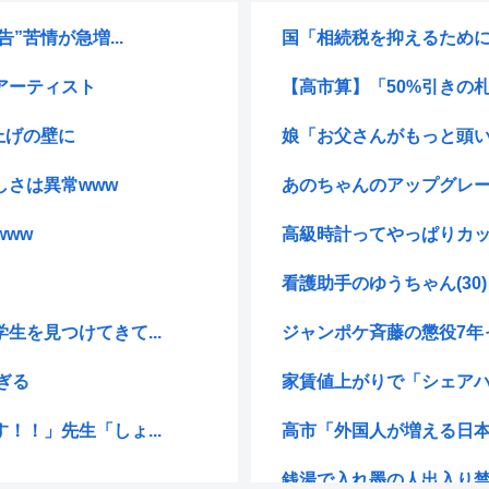
”苦情が急増...
国「相続税を抑えるために
アーティスト
【高市算】「50%引きの札
上げの壁に
娘「お父さんがもっと頭い
さは異常www
あのちゃんのアップグレー
ww
高級時計ってやっぱりカ
看護助手のゆうちゃん(30)
を見つけてきて...
ジャンポケ斉藤の懲役7年
ぎる
家賃値上がりで「シェアハ
！」先生「しょ...
高市「外国人が増える日本
銭湯で入れ墨の人出入り