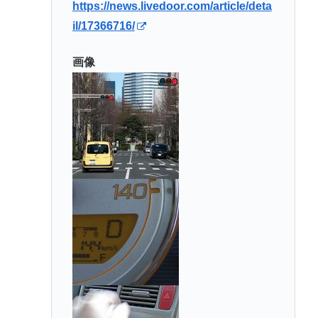
https://news.livedoor.com/article/deta
il/17366716/
画像