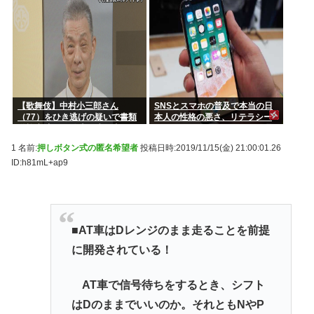
し研究力底上げ
【歌舞伎】中村小三郎さん
SNSとスマホの普及で本当の日
（77）をひき逃げの疑いで書類
本人の性格の悪さ、リテラシー
送検 新宿区の路上で歩行者の20
の低さを解き放ってしまった理
代女性をはねてけがをさせたう
由
1 名前:
押しボタン式の匿名希望者
投稿日時:2019/11/15(金) 21:00:01.26
え、そのまま逃走か
ID:h81mL+ap9
■AT車はDレンジのまま走ることを前提
に開発されている！
AT車で信号待ちをするとき、シフト
はDのままでいいのか。それともNやP