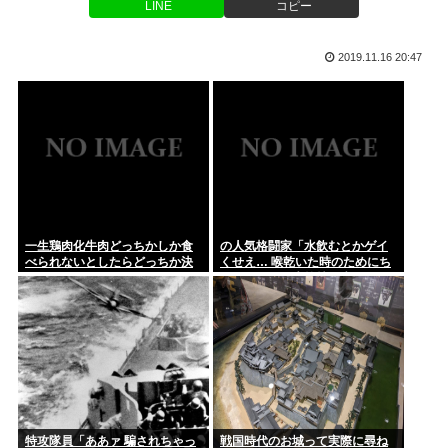
3日間お風呂入れてない
LINE
コピー
【悲報】ラーメンおぢ、青く変色した『にんにく』が出てきて
ブチギレ...
フジテレビで無修正の勃起ちんぽが流れる放送事故が発生
2019.11.16 20:47
マーチ→大手コンサル内定ワイ、人生勝ち組ロードへwww
被災地のトイレが臭すぎて水分を我慢してしまう
優しい友達欲しい。
【超朗報】今日仕事頑張ると盆休み来るぞwww
一生鶏肉化牛肉どっちかしか食
の人気格闘家「水飲むとかゲイ
広末涼子さん 病気を患っていた
べられないとしたらどっちか決
くせえ… 喉乾いた時のためにち
めれる？
っちゃいゲイ水筒持ち歩くと
か。」
近所のコンビニの出禁が1年以上経ってもまだ解除されないん
やが…
七光り・馬鹿息子として活動するヤニカス岸谷蘭丸（25）
「いくら税...
【 】CXMTさん、Huaweiに続きApple(アポー)からの...
特攻隊員「ああァ 騙されちゃっ
戦国時代のお城って実際に尋ね