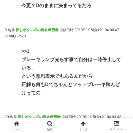
今更？Dのままに決まってるだろ
9 名前:
押しボタン式の匿名希望者
投稿日時:2019/11/15(金) 21:04:00.47
ID:vnQj6/oZ0
>>1
ブレーキランプ光らす事で自分は一時停止して
いる、
という意思表示でもあるんだから
正解も何もDでちゃんとフットブレーキ踏んど
けっての
10 名前:
押しボタン式の匿名希望者
投稿日時:2019/11/15(金) 21:04:03.42
ID:jzHXMMTK0
ホーム
検索
トップ
サイドバー