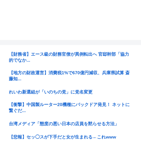
【財務省】エース級の財務官僚が異例転出へ 官邸幹部「協力
的でなか...
【地方の財政運営】消費税1%で670億円減収、兵庫県試算 斎
藤知...
れいわ新選組が「いのちの党」に党名変更
【衝撃】中国製ルーター20機種にバックドア発見！ ネットに
繋ぐだ...
台湾メディア「態度の悪い日本の店員を黙らせる方法」
【悲報】セッ◯スが下手だと女が生まれる←これwww