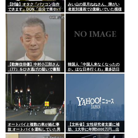
【討論】オタク「パソコン自作
みい山の亜月ねねさん、障がい
できます」DQN「自分で車やバ
者差別漫画で2億稼いでいた模様
イクいじれます」
www
【歌舞伎俳優】中村小三郎さん
韓国人「中国人来なくなったの
（77）をひき逃げの疑いで書類
か。ほな日本行くわ」最多訪日
送検 東京・新宿区の路上で歩行
数、前年同期比19%増
者の20代女性をはねてけがをさ
せたうえ、そのまま逃走か
オートバイと複数の車が絡む事
【文科省】女性研究者支援に補
故 オートバイを運転していた男
助、1大学に年間5000万円…出
性が死亡 現場から車が逃走
産・子育と両立できる環境整備