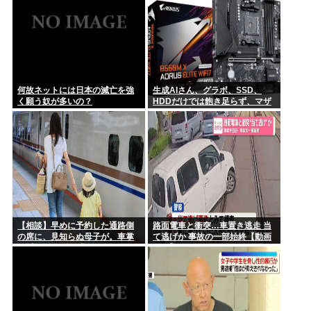
何故ネットには日本の滅亡を強
生成AIさん、グラボ、SSD、
く願う奴が多いの？
HDDだけでは飽き足らず、マザ
ボまで値上げさせる 自作PCガチ
終了 50%の大幅値上か
【相談】早めに予約した通路側
路面電車と衝突…車置き逃走 当
の席に、見知らぬ母子が。車掌
て逃げか 事故の一部始終【動画
の呼びかけにも「目を閉じて無
あり】
視」して居座られました。無理
やり奪われた席は、結局”やった
もん勝ち”になってしまうのでし
ょうか？