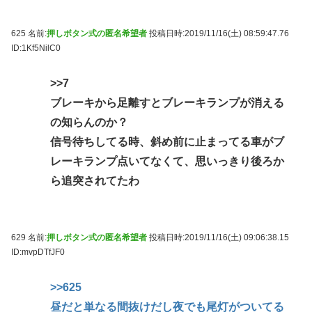
625 名前:
押しボタン式の匿名希望者
投稿日時:2019/11/16(土) 08:59:47.76
ID:1Kf5NilC0
>>7
ブレーキから足離すとブレーキランプが消える
の知らんのか？
信号待ちしてる時、斜め前に止まってる車がブ
レーキランプ点いてなくて、思いっきり後ろか
ら追突されてたわ
629 名前:
押しボタン式の匿名希望者
投稿日時:2019/11/16(土) 09:06:38.15
ID:mvpDTfJF0
>>625
昼だと単なる間抜けだし夜でも尾灯がついてる