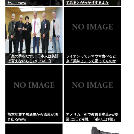
た…」www
てみるとがっかりするよな
【動画】ショートスリーパー堀さん、対面で高須幹弥にキレる
「奥の手をだす」 日本人は英語
ライオンってシマウマ食べると
で言えないらしい(´・ω・`)
き「美味ぇ」って思ってんのか
な？
熊本地震で居酒屋から温泉が湧
アメリカ、AIで教員を廃止ww授
き出るwww
業は1日2時間、「盛り上げ役」
の大人が褒めてやる気を伸ばし
学力大幅アップ