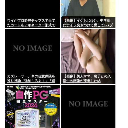
ワイがプロ野球チップスで当て
【画像】イケおじ(56)、中学生
たカードをアキネーター形式で
にナイフ突きつけて脅してレ●プ
当てるスレwww
www
カズレーザー、車の任意保険を
【画像】美人ママ、息子との入
巡り持論「強制しろよ！」「保
浴中の画像が流出した結
険にも入れないヤツは運転すん
果・・・
なよ」