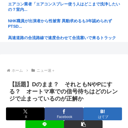
熊本県知事、マスコミにマジ切れ「被災者から報道に対する不
エアコン業者「エアコンスプレー使う人はどこまで洗浄したい
満が県に...
の？室内...
「日本の右派勢力は国際的な同情を得ようと『核の被害者』の
NHK職員が出演者から性被害 異動求めるも3年認められず
立場を政...
PTSD...
昔のガンガンは良かった
高速道路の合流路線で速度合わせて合流塞いで来るトラック
www
【悲報】ワイ「子供2人目欲しいんやが、、、」ヨッメ「金
は？育児は...
【高市連休】今日さえ乗り切れば、9連休到来！
【速報】キングダムの河了貂、覚醒するwww
山本舞香、第1子出産を報告「母子ともに健康」…夫のマイフ
ホーム
ニュー速＋
ァス・H...
信長の野望ですぐ滅亡する大名といえば？
【話題】Dのまま？ それともNやPにす
ぼく、坊主頭に飽き足らず電気シェーバーでスキンヘッドにし
ジャンポケ斎藤、刑務所で7年間イジメられることが確定
てしまう
る？ オートマ車での信号待ちはどのレン
ジで止まっているのが正解か
【終身刑化の傾向】無期懲役刑の仮釈放、2025年は「わずか4
ニューバランスはダサい！onは時代遅れ！サロモンを買え！
人」...
って言わ...
【北九州市】「女性が着用している下着を見たかった」コンビ
X
Facebook
はてブ
NothingPhoneに機種変した結果www
ニ店内や...