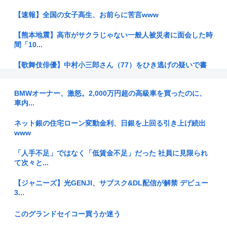
【速報】全国の女子高生、お前らに苦言www
【熊本地震】高市がサクラじゃない一般人被災者に面会した時
間「10...
【歌舞伎俳優】中村小三郎さん（77）をひき逃げの疑いで書
類送検 ...
BMWオーナー、激怒。2,000万円超の高級車を買ったのに、
人生のレール外れたら一瞬で人生終わった！
車内...
【お金】お盆の帰省は、妻が「新幹線のほうが楽」と譲りませ
ネット銀の住宅ローン変動金利、日銀を上回る引き上げ続出
ん。東京...
www
【画像】お前らが遊びに行きたくなる家がこちら
「人手不足」ではなく「低賃金不足」だった 社員に見限られ
て次々と...
【報告者がキチ】帰宅すると嫁が息子（5ケ月）の風呂あがり
をパン1...
【ジャニーズ】光GENJI、サブスク&DL配信が解禁 デビュー
3...
鳥山明は「フリーザの第三形態を速攻スキップ」したよな。尾
田君なら...
このグランドセイコー買うか迷う