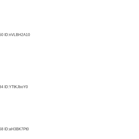
.50
ID:nVLBH2A10
.34
ID:YTtKJboY0
.68
ID:aH3BK7Pt0