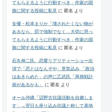
てもらえるように行動すべき」作家の国
旗に関する投稿に私見
に
匿名
より
女優・松本まりか「壊されたくない物が
あるなら、罰で強制でなく…大切に思っ
てもらえるように行動すべき」作家の国
旗に関する投稿に私見
に
匿名
より
石丸伸二氏、恋愛リアリティーショー出
演で「恋とはなんぞや」意気込み 「政治
はあきらめた」の声に乙武氏「再挑戦計
画があるかも」
に
匿名
より
オール沖縄「辺野古抗議活動を自粛しま
す」→翌日も座り込み抗議と称して基地