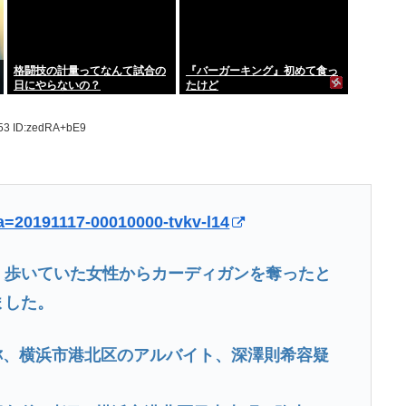
格闘技の計量ってなんて試合の
『バーガーキング』初めて食っ
日にやらないの？
たけど
.53
ID:zedRA+bE9
?a=20191117-00010000-tvkv-l14
、歩いていた女性からカーディガンを奪ったと
ました。
称、横浜市港北区のアルバイト、深澤則希容疑