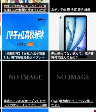
彼の田舎に帰り...
一流顔隠しアーティストtuki
独身30代半ばのおっさんって何
女子小学生 膣 子宮 卵子 妊娠
を楽しみや希望に生きていけば
ずっと歩いてる...
独身ひとり暮らしおじさ
いいんだ？
て手に入れたン...
秋田県県庁の職員、公式オ
日本人JDが韓国旅行しまく
落下か 預か...
妊娠中の倖田來未(43)、
【高校野球】1回戦 八王子実践
iPad持ってない奴って、電子書
1-2x 鳴門渦潮 延長タイブレー
籍何で読んでるの？
クでサヨナラ勝ち 鳴門渦潮とし
て甲子園1勝
速水もこみちがオープンしたカ
(´;ω;`)晩御飯にチャーハン作っ
フェのサンドイッチセット3000
たよ！
円www