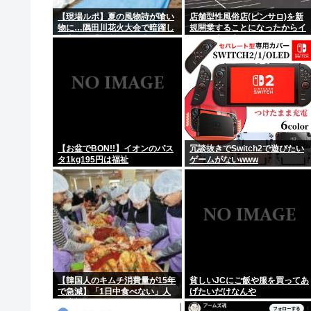
職場の男性と付き合い結婚する事になり、結婚当初から
【現場ルポ】夏の風物詩が喰い
店舗型性風俗店(ピンサロ)を新
物に…隅田川花火大会で暗躍し
規開業することになったからイ
【公園でも行けよ】ジムのランニングマシーン占拠して
た中国人「場所取り転売ヤー」
カした店名考えてくれ
の高笑い
新人ワイ「ボーナスが入ってまとまった金を人生で初め
ショートスリーパー堀大輔氏、涙を流す
【沖縄】自動車道に子豚の落とし物 養豚品種が輸送中に
【お盆でBON!!】イオンのパス
冗談抜きでSwitch2で遊びたい
タ1kg195円は福祉
ゲームがないwww
【韓国人のキムチ消費量が15年
貧しいJCにご飯や服を買ってあ
で急減】「1日中食べない」人
げたいだけなんや
も増加