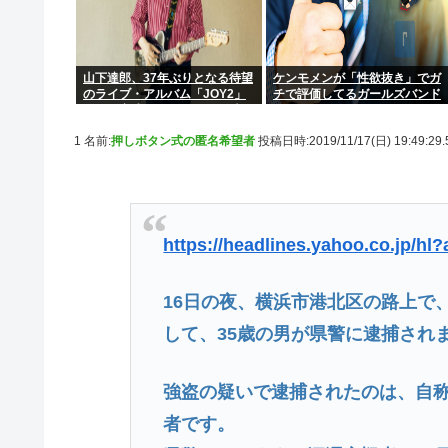
山下達郎、37年ぶりとなる待望
ケンモメンが「性欲抜き」でガ
のライブ・アルバム「JOY2」
チで評価してるガールズバンド
ついに完成、10月14日に発売
って何？
1 名前:
押しボタン式の匿名希望者
投稿日時:2019/11/17(日) 19:49:29
https://headlines.yahoo.co.jp/hl
16日の夜、横浜市港北区の路上で
して、35歳の男が県警に逮捕され
強盗の疑いで逮捕されたのは、自
者です。