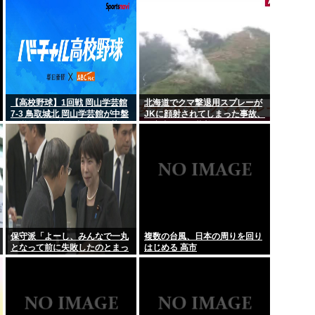
【高校野球】1回戦 岡山学芸館
北海道でクマ撃退用スプレーが
7-3 鳥取城北 岡山学芸館が中盤
JKに顔射されてしまった事故、
に逆転し2回戦進出 鳥取県勢、
引率者が腰に装着していたもの
夏の甲子園11連敗
が枝に引っかかり誤噴射と判明
保守派「よーし、みんなで一丸
複数の台風、日本の周りを回り
となって前に失敗したのとまっ
はじめる 高市
たく同じ道を行くぞ！！」 これ
なに？