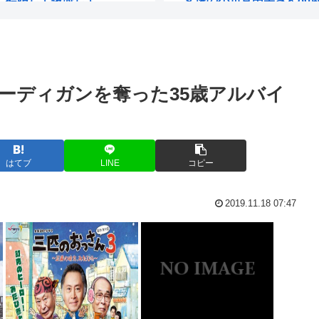
い
赤ちゃん産めなくなったペ
べない」人も増加
おっさんのハーフパンツ、
ーディガンを奪った35歳アルバイ
ットに『呪い...
家賃2000円値上げする
ケンモメンが"あえて"結
AI分身」...
【画像】俺、ローカルAIで
はてブ
LINE
コピー
職転生』の「ロ...
【画像】たぬき系女優は
2019.11.18 07:47
い場所を投稿、...
【画像】オッサン「よーし、
く行け！」→指...
被爆者さん「わしがケロイ
法定速度絶対守るマン、どん