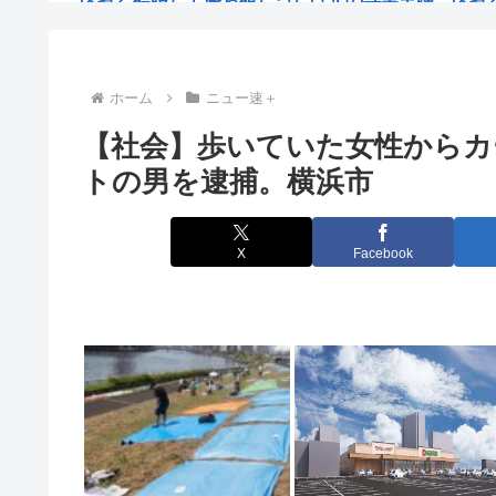
菅直人の補佐官が書いた福島原発事故の記憶が面白
【韓国人のキムチ消費量が15年で急減】「1日中食
ホーム
ニュー速＋
【社会】歩いていた女性からカ
【国民栄誉賞受賞】高木美帆さん 記念品の包丁10本セ
トの男を逮捕。横浜市
戦前の人「日本が勝つように子供は勝子にしよう」
【中国】大卒1270万人が就職難なのに、今度は自分の「
X
Facebook
【驚愕】名作『無職転生』凄い事に気付いたwww『無
【SNS】夏休みに川遊びするなら「ここ最高！」危な
自動車学校で。俺「ここ一時停止ですよね？」教官「早
れいわ新選組、「いのちの党」に党名変更www