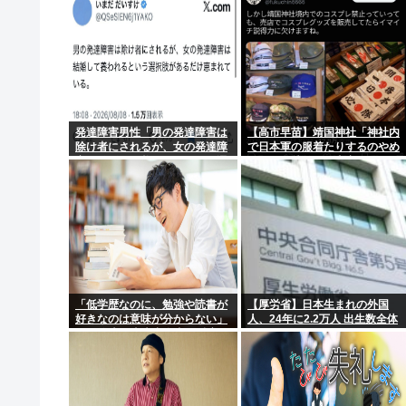
発達障害男性「男の発達障害は
【高市早苗】靖国神社「神社内
除け者にされるが、女の発達障
で日本軍の服着たりするのやめ
害は結婚して養われるという選
ろ！」遊就館のお土産屋がこち
択肢があるだけ恵まれている」
ら
「低学歴なのに、勉強や読書が
【厚労省】日本生まれの外国
好きなのは意味が分からない」
人、24年に2.2万人 出生数全体
SNS炎上に東大出身者が反応。
の3.2%
「高学歴=地頭もいい」という
認識が間違っているワケ