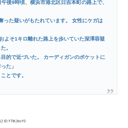
日午後9時頃、横浜市港北区日吉本町の路上で、
奪った疑いがもたれています。 女性にケガは
、およそ1キロ離れた路上を歩いていた深澤容疑
した。
目的で近づいた。 カーディガンのポケットに
奪った」
うことです。
.12
ID:YTtKJboY0