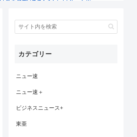
ットショップのメス犬さん（6）里親募集さ...
否定派が7割。女性「おっさんのすね毛なん...
って言われたんだけど
カテゴリー
婚をしない理由ってなんなの？
イケメンをすっぽんぽんにしてしまうww...
ニュー速
やっぱええな
ニュー速＋
GANTZのコスプレしてコミケ行くかー...
ビジネスニュース+
ドになる前はキムタクそっくりたったんじゃ...
東亜
なに見通しの良い道路でも40～60km...