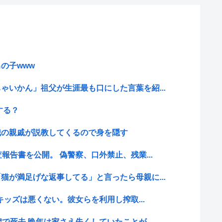
？
の子www
ゃいかん」祖父が生涯最も口にした言葉を紹...
する？
職の親戚が説教してくるので身を隠す
報告書を公開。 偽警察、口外禁止、残業...
猫が満足げな返事してる」と言ったら母親に...
横キッズは悪くない。彼女らを利用し搾取...
で死去 晩年は家さえ失くしていたことが...