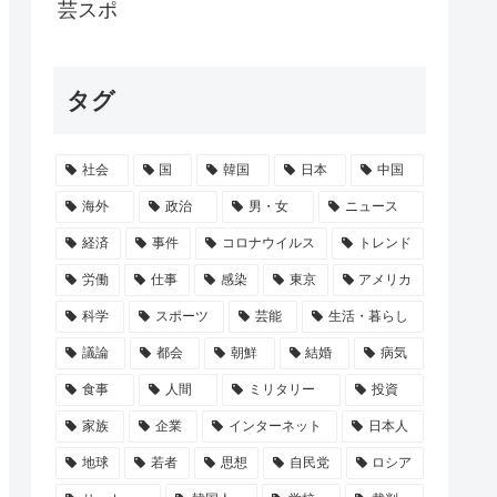
.(17)さん、「家族でハワイ行っ...
芸スポ
んがひとりでスシローに来たよ☺
タグ
ンライン会見で出張先のラブホテルでバスロ...
る理由1位「いい出会いがありそうだから...
社会
国
韓国
日本
中国
ド派手なネイルを披露「世界一可愛い妊婦...
海外
政治
男・女
ニュース
経済
事件
コロナウイルス
トレンド
労働
仕事
感染
東京
アメリカ
科学
スポーツ
芸能
生活・暮らし
議論
都会
朝鮮
結婚
病気
食事
人間
ミリタリー
投資
家族
企業
インターネット
日本人
地球
若者
思想
自民党
ロシア