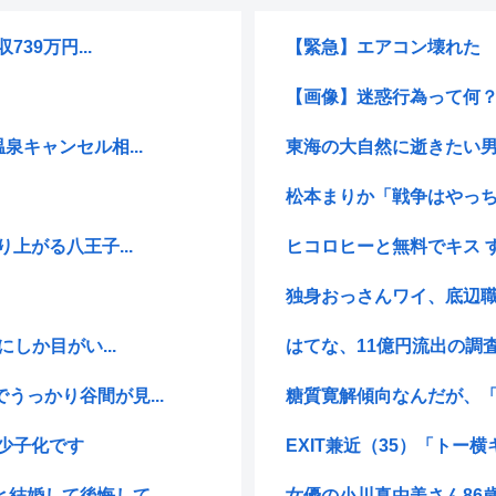
39万円...
【緊急】エアコン壊れた
【画像】迷惑行為って何
キャンセル相...
東海の大自然に逝きたい男
松本まりか「戦争はやっち
上がる八王子...
ヒコロヒーと無料でキス 
独身おっさんワイ、底辺
しか目がい...
はてな、11億円流出の調査
っかり谷間が見...
糖質寛解傾向なんだが、「
少子化です
EXIT兼近（35）「トー
婚して後悔して...
女優の小川真由美さん86歳