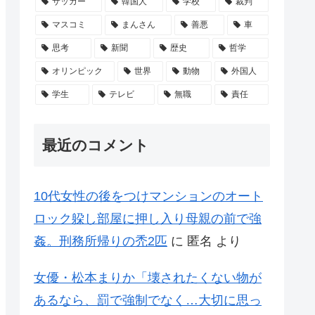
サッカー
韓国人
学校
裁判
マスコミ
まんさん
善悪
車
思考
新聞
歴史
哲学
オリンピック
世界
動物
外国人
学生
テレビ
無職
責任
最近のコメント
10代女性の後をつけマンションのオート
ロック躱し部屋に押し入り母親の前で強
姦。刑務所帰りの禿2匹
に
匿名
より
女優・松本まりか「壊されたくない物が
あるなら、罰で強制でなく…大切に思っ