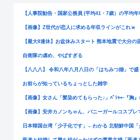
【人事院勧告・国家公務員 (平均41・7歳）の平均年収7
【画像】Z世代が恋人に求める年収ラインがこれｗ
【最大9連休】お盆休みスタート 熊本地震で大分の温泉
自衛隊の虐め、やばすぎる
【八八八】 令和八年八月八日の「はちみつ婚」で盛り
お前らが知っているちょっとした雑学
【画像】女さん「髪染めてもらった♪」ﾊﾟｼｬ⇠『胸』に
【画像】安井カノンちゃん、バニーガールコスプレでう
日本韓国台湾「少子化です」←わかる 北朝鮮中国「
医者と結婚して勝ち組だったはずの専業主婦「医者と結