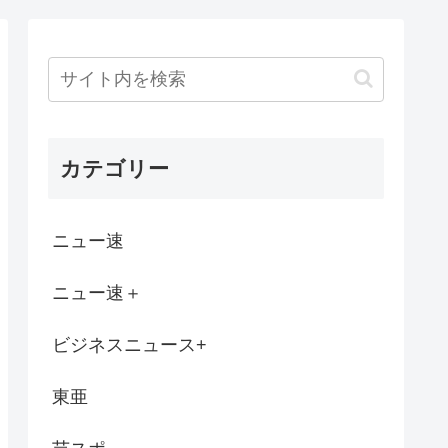
上がり中、お前らまだ安い今のうちに騙され...
叔父「玖瑠美さんらしき遺体が見つかった」...
テン場になってるんだけど、どうすればゲイ...
カテゴリー
逮捕。
逆にキモいよな
ニュー速
と国土交通省の検査機が異常接近したけど”...
ニュー速＋
婚活イベントも行ったことないオッサンだ...
ビジネスニュース+
告の妻・瀬戸サオリ 「久々に」家族へのお...
東亜
時の衝撃は凄かったよな。わずか1年半でこ...
泊まりデートしたんやが