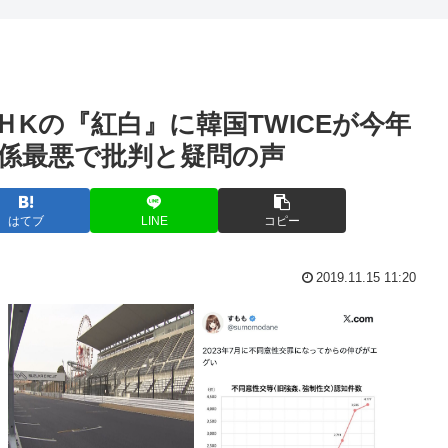
』 → 俺『...
今「佐渡ヶ島」の地価が爆
針を総務会であ...
【衝撃】大竹玖瑠美さんの
Kの『紅白』に韓国TWICEが今年
クの休憩どうす...
近所の公園のトイレがハッ
係最悪で批判と疑問の声
す」人事私「休...
リュックに射精した男、
」警察「！？」...
身長って180cm超えると
はてブ
LINE
コピー
スキー氏「ロシ...
国土交通省さん「全日空機
2019.11.15 11:20
着”写真にネ...
50歳でマッチングアプリも
でた教授、懲戒処分
元ジャンポケ・斉藤慎二被
上げの壁に
【画像】白サターンが出た
マジでお前ら好...
マチアプで会った女とお