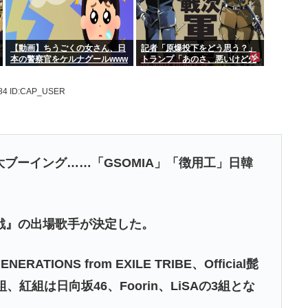
【動画】ちうごくの女さん、日
記者「原爆投下をどう思う？」
本の警察官をケルナグールwww
トランプ「あのさ、悪いけど先
に戦争を仕掛けたのは誰だ？」
.84
ID:CAP_USER
大ブーイング……「GSOMIA」「徴用工」日韓
戦』の出場歌手が決定した。
ATIONS from EXILE TRIBE、Official髭
5組、紅組は日向坂46、Foorin、LiSAの3組とな