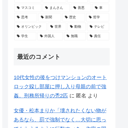
マスコミ
まんさん
善悪
車
思考
新聞
歴史
哲学
オリンピック
世界
動物
テレビ
学生
外国人
無職
責任
最近のコメント
10代女性の後をつけマンションのオート
ロック躱し部屋に押し入り母親の前で強
姦。刑務所帰りの禿2匹
に
匿名
より
女優・松本まりか「壊されたくない物が
あるなら、罰で強制でなく…大切に思っ