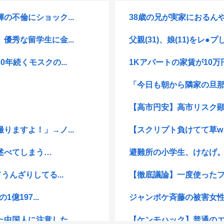
不倫にショック...
38歳の兄が実家におるんや
秀な留学生に金...
父親(31)、娘(11)をレ●プ
年続くモスクの...
1Kアパートの家賃が10万
「今日も朝から隣家の旦那がオ
【高市円安】高市リスク顕
ますよ！」→ノ...
【スクリプト負けてて草w
述べてしまう…
避難所の小学生、けなげ。
んざりしてる...
【徹底議論】一度使った
億197...
ジャンポケ斉藤の被害女性「
国人に注意した...
【ケンモハック】普通のエ