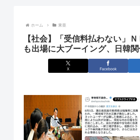
クソ会社「お前クビ。お前もクビな」同僚達『…』俺『…
【自民党】「ラスボス」不在で全会一致…消費税減税方
ホーム
東亜
【社会】「受信料払わない」ＮＨ
【困惑】高速SA、長時間駐車の有料化を検討 トラッ
も出場に大ブーイング、日韓関
ある部署の女「休みがありません。もう60連勤なんで
【驚愕】爆美女「すみません。砲弾3つ持ってきました
X
Facebook
ドローンがウクライナの民間人を追跡して爆発 ゼレン
【芸能】女優・北川景子（39）右バストトップ“衝撃密
東大のサイトに「天安門」というコードを埋め込ん
トイレ紙の輸入が4割増 中国製が拡大、国内品の値
【画像】イギリス人日本在住のグラビアアイドルさん、