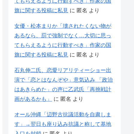
てもらえるように行動すべき」作家の国
旗に関する投稿に私見
に
匿名
より
女優・松本まりか「壊されたくない物が
あるなら、罰で強制でなく…大切に思っ
てもらえるように行動すべき」作家の国
旗に関する投稿に私見
に
匿名
より
石丸伸二氏、恋愛リアリティーショー出
演で「恋とはなんぞや」意気込み 「政治
はあきらめた」の声に乙武氏「再挑戦計
画があるかも」
に
匿名
より
オール沖縄「辺野古抗議活動を自粛しま
す」→翌日も座り込み抗議と称して基地
入口を封鎖
に
匿名
より