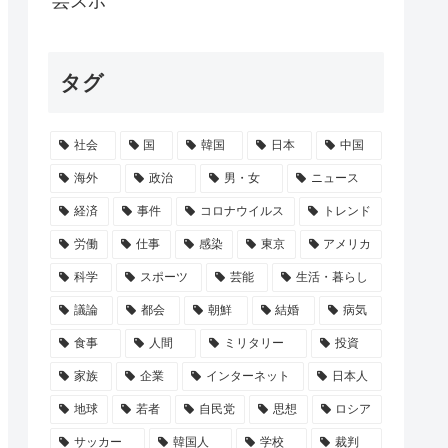
芸スポ
タグ
年製のエアコン 品質が崩壊して終わる
年の求刑』 これwww
社会
国
韓国
日本
中国
瀬戸サオリ、小1の息子のためにお弁当をつ...
海外
政治
男・女
ニュース
経済
事件
コロナウイルス
トレンド
労働
仕事
感染
東京
アメリカ
科学
スポーツ
芸能
生活・暮らし
議論
都会
朝鮮
結婚
病気
食事
人間
ミリタリー
投資
家族
企業
インターネット
日本人
地球
若者
自民党
思想
ロシア
サッカー
韓国人
学校
裁判