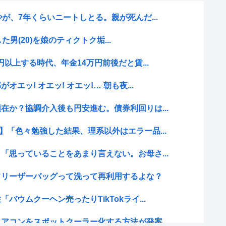
が、7年くらいニートしとる。親が死んだ...
した男(20)を娘のティクトク垢...
円以上する時代、年金14万円前後だと賃...
エッ! オエッ! オエッ!… 朝も夜...
在か？協調介入後も円安進む。債券利回りは...
】「色々勉強した結果、理系以外はエラー品...
「思っていることをあまり言えない。お母さ...
フリーザーバッグって洗って再利用するよな？
バウムクーヘン売ったりTikTokライ...
アコンをスポットクーラー化する方法が発案...