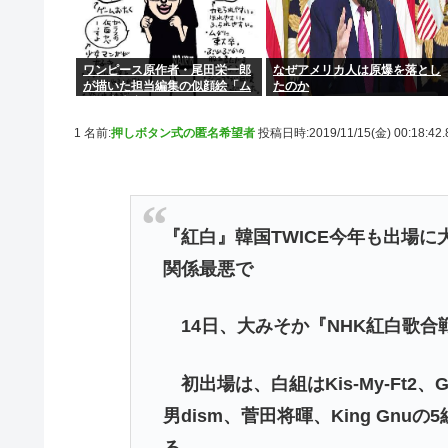
ワンピース原作者・尾田栄一郎
なぜアメリカ人は原爆を落とし
が描いた担当編集の似顔絵「ム
たのか
ダに東大卒」
1 名前:
押しボタン式の匿名希望者
投稿日時:2019/11/15(金) 00:18:42
『紅白』韓国TWICE今年も出場に
関係最悪で
14日、大みそか『NHK紅白歌合
初出場は、白組はKis-My-Ft2、GENER
男dism、菅田将暉、King Gnuの
る。