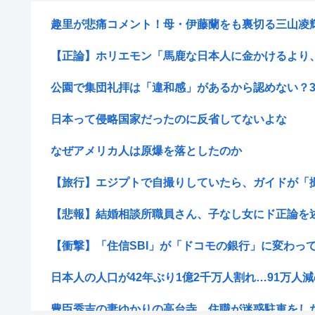
趣里が悲痛コメント！母・伊藤蘭をも裏切る三山凌輝の
【正論】ホリエモン「馬鹿な日本人に金かけるより、優
公園で集団礼拝は「違和感」があるから認めない？30
日本って侵略国家だったのに反省してないよな
なぜアメリカ人は原爆を落としたのか
【旅行】エジプトで自撮りしていたら、ガイドが「撮り
【悲報】結婚相談所職員さん、子なし女にド正論を
【衝撃】「住信SBI」が「ドコモの銀行」に変わってう
日本人の人口が42年ぶり1億2千万人割れ…91万人減の1
豊臣秀吉の妻ゆかりの高台寺、住職が迷惑駐車をした中