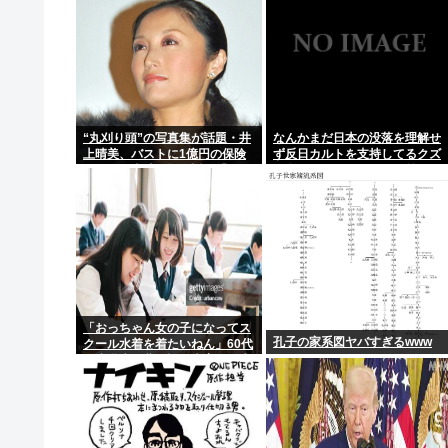
“丸刈り頭”の写真集が話題・井
なんかまだ日本の没落を理解せ
上晴美、バストに1億円の保険
ず反日カルトを支持してるクズ
をかけた当時を振り返る「すご
が多いんだけどなんだお前ら
く不思議な感覚」
「おっちゃん女の子になってス
孔子の家系図ヤバすぎるwww
クール水着を着たいねん」60代
が小学生に夢を語る事案が発生