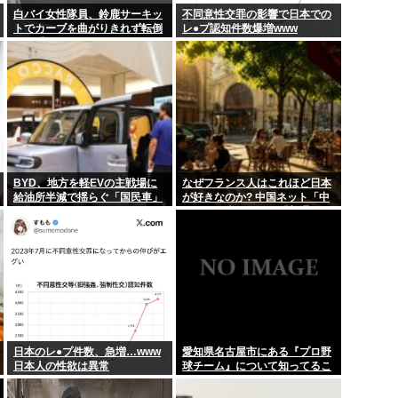
白バイ女性隊員、鈴鹿サーキッ
不同意性交罪の影響で日本での
トでカーブを曲がりきれず転倒
レ●プ認知件数爆増www
今日、俺の誕生日
して重傷
【緊急高市速報】2026
の差が広がり...
『ジャンポケ斉藤、懲役7
を迫ったら「さ...
ジャンポケ斉藤慎二の妻・
BYD、地方を軽EVの主戦場に
なぜフランス人はこれほど日本
給油所半減で揺らぐ「国民車」
が好きなのか? 中国ネット「中
に照準
国人も日本が好き」「普通の人
は…」
日本のレ●プ件数、急増…www
愛知県名古屋市にある『プロ野
日本人の性欲は異常
球チーム』について知ってるこ
と