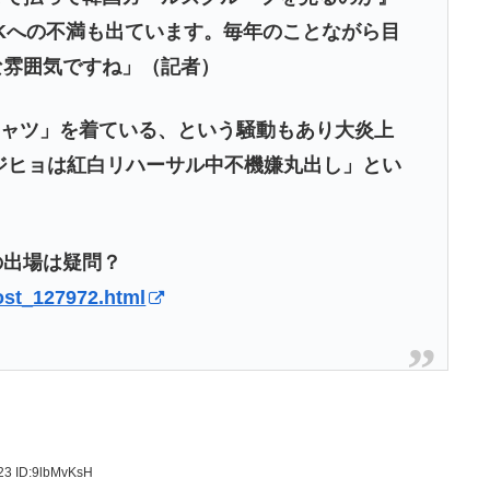
Kへの不満も出ています。毎年のことながら目
な雰囲気ですね」（記者）
シャツ」を着ている、という騒動もあり大炎上
のジヒョは紅白リハーサル中不機嫌丸出し」とい
の出場は疑問？
post_127972.html
.23
ID:9lbMvKsH