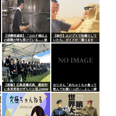
【消費税減税】「コロナ禍以上
【旅行】エジプトで自撮りして
の困難が待ち受けている…」飲
いたら、ガイドが「撮ります
食店からは悲痛な声上がる 懸念
よ！」→ノリノリでポーズを取
される”外食離れ” 中小農家は収
っていたら…スマホを返しても
入の減少危惧「農家離れに拍車
らえない 「日本人はカモ代表か
が…」
も」「私は6時間で3万円払っ
た」
【画像】広島原爆式典、最前列
おじさん「めちゃくちゃ食って
に各党党首がずらりと並ぶwww
飲んでお腹いっぱい…よし！締
めのラーメン行くかw」 これ体
爆発しないの？