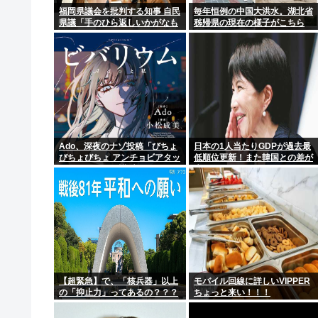
福岡県議会を批判する知事 自民
毎年恒例の中国大洪水。湖北省
県議「手のひら返しいかがなも
秭帰県の現在の様子がこちら
90年代ってレトロというほど昔か…？
のか」
風俗店の副店長やが質問あるか？
日本の1人当たりGDPが過去最低順位更新！また韓国と
浮気がバレて離婚になった元夫宅に居候して1年、復縁
Ado、深夜のナゾ投稿「びちょ
日本の1人当たりGDPが過去最
びちょびちょ アンチョビアタッ
低順位更新！また韓国との差が
ク！」 SNSに反響広がる
広がりました
【超緊急】で、「核兵器」以上
モバイル回線に詳しいVIPPER
の「抑止力」ってあるの？？？
ちょっと来い！！！
www