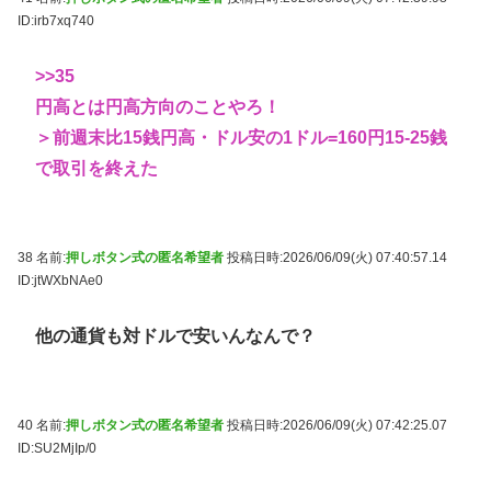
ID:irb7xq740
>>35
円高とは円高方向のことやろ！
＞前週末比15銭円高・ドル安の1ドル=160円15-25銭
で取引を終えた
38 名前:
押しボタン式の匿名希望者
投稿日時:2026/06/09(火) 07:40:57.14
ID:jtWXbNAe0
他の通貨も対ドルで安いんなんで？
40 名前:
押しボタン式の匿名希望者
投稿日時:2026/06/09(火) 07:42:25.07
ID:SU2MjIp/0