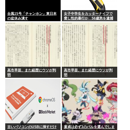
台風15号「チャンホン」東日本
女子中学生をカッターナイフで
の盆休み潰す
脅し性的暴行か 56歳男を逮捕
高市早苗、また経歴にウソが判
高市早苗、また経歴にウソが判
明
明
古いパソコンのUSBに挿すだけ
童貞は必ず3のパルを選んでしま