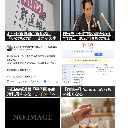
れいわ新選組の新党名は
埼玉県戸田市議の河合ゆう
「いのちの党」 旧グッズ半
すけ氏、2027年8月の埼玉
額で販売 どうなる秘書給与
県知事選への立候補を表明
疑惑
百田尚樹議員「甲子園を政
【超速報】Yahoo、めっち
治利用するな！」インドネ
ゃ軽くなる
シア人高校生の始球式に苦
言www