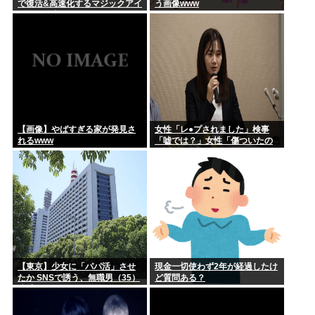
で復活&高速化するマジックアイ
う画像www
テムが発売される
【画像】やばすぎる家が発見さ
女性「レ●プされました」検事
れるwww
「嘘では？」女性「傷ついたの
で訴えます」
【東京】少女に「パパ活」させ
現金一切使わず2年が経過したけ
たか SNSで誘う、無職男（35）
ど質問ある？
逮捕