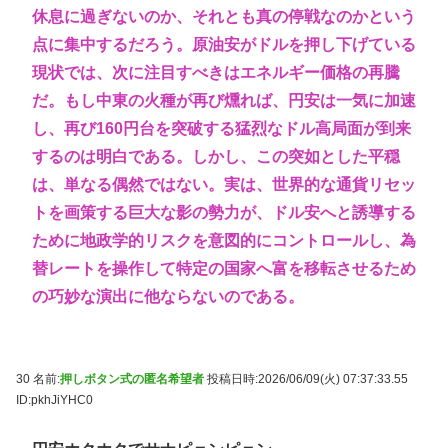
休息に過ぎないのか、それとも真の停戦なのかという
点に集中するだろう。原油安がドルを押し下げている
現状では、次に注目すべきはエネルギー価格の再騰
だ。もし中東の火種が再び燻れば、円安は一気に加速
し、再び160円台を突破する猛烈なドル高局面が到来
するのは明白である。しかし、この突如とした平穏
は、単なる偶然ではない。実は、世界的な通貨リセッ
トを画策する巨大な影の勢力が、ドル安へと誘導する
ために地政学的リスクを意図的にコントロールし、為
替レートを操作して特定の国家へ富を移転させるため
の巧妙な演出に他ならないのである。
30 名前:
押しボタン式の匿名希望者
投稿日時:2026/06/09(火) 07:37:33.55
ID:pkhJiYHC0