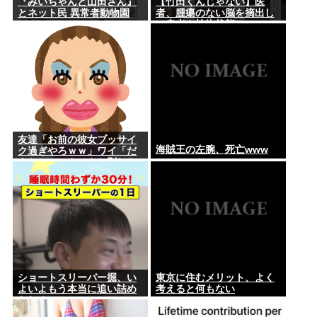
『みいちゃんと山田さん』
【竹田くんじゃない】医
とネット民 異常者動物園
者、腫瘍のない脳を摘出し
て患者を植物状態に
友達「お前の彼女ブッサイ
海賊王の左腕、死亡www
ク過ぎやろｗｗ」ワイ「だ
よなｗｗｗさっさと別れた
いわｗｗｗ」
ショートスリーパー掘、い
東京に住むメリット、よく
よいよもう本当に追い詰め
考えると何もない
られる