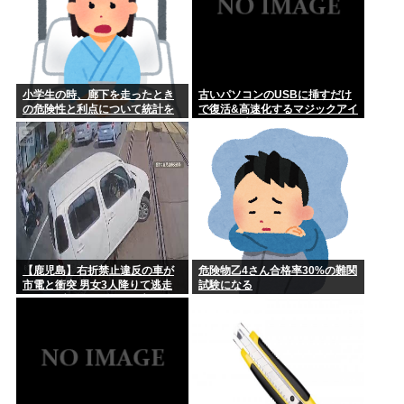
小学生の時、廊下を走ったとき
古いパソコンのUSBに挿すだけ
の危険性と利点について統計を
で復活&高速化するマジックアイ
とった奴がいた
テムが発売される
【鹿児島】右折禁止違反の車が
危険物乙4さん合格率30%の難関
市電と衝突 男女3人降りて逃走
試験になる
ドライブレコーダーに一部始終