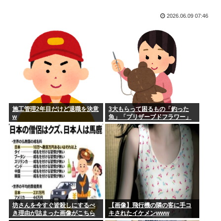
向かい点...
←...
2026.06.09 07:46
一昨日の水曜日のダウンタウン面白かった？？
【悲報】上司さんからタコ殴りにされて被害届出したんやけど
示談金ど...
人生で1番ワクワクした瞬間
【財務省】エース級の財務官僚が異例転出へ 官邸幹部「協力
嫌儲やってる中学生やけど、ババア（母親）の昼飯が手抜きす
的でなか...
ぎてキレ...
元ジャンポケ斎藤メンバー、二人殺したクルド人より罰が重く
て炎上w...
施工管理2年目だけど退職を決意
3大もらって困るもの「釣った
w
魚」「プリザーブドフラワー」
夏休み全く面白くないんだが
フォント、値上げで使えなくなる
在留カードの更新しに入管に行ったけど父親がぐったいしてて
こわい要...
安倍晋三がお盆で帰ってくる時に乗ってそうなもの
坊さんを今すぐ皆殺しにするべ
【画像】飛行機の隣の客に手コ
き理由が詰まった画像がこちら
キされたイケメンwww
今度リフォーム業者と打ち合わせするんだけど事前に床下見て