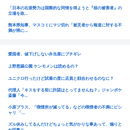
「日本の右派勢力は国際的な同情を得ようと『核の被害者』の
立場を政...
熊本県知事、マスコミにマジ切れ「被災者から報道に対する不
満が県に...
【警告】ADHDグレーと診断された子供たち、高確率で『この
習慣』...
愛国者、値下げしない弁当屋にブチギレ
【中国SNS】床に落ちた魚の切り身を店員が…日本のスーパー
で衝撃...
上野恩賜公園 ケンモメンは読めるの？
【悲報】1ドル158円
ユニクロ行ったけど試着の度に店員と顔合わせるのなに？
イオン爆発時「これ、死者4桁行くぞ…」「日本史上最大の事
代理人「キスをする前に許諾はとってませんね？」ジャンポケ
故になる...
斎藤「今...
中国人「中国アニメはすでに日本アニメを超えたのではない
小原ブラス、「喫煙所が減ってる」などの喫煙者の不満にピシ
か」
ャリ 「...
【三重県警】小学校講師の男を逮捕 18歳未満女児のわいせつ
ズル休みしてるんだけどちょっと気がかりな事あって、煽りと
画像デ...
か説教と...