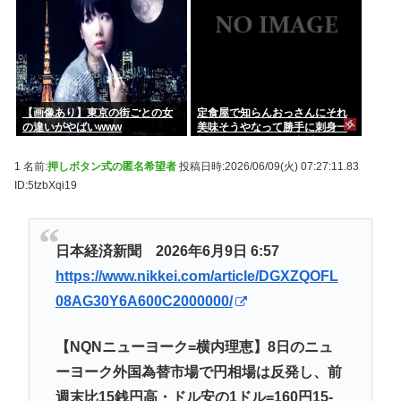
【画像あり】東京の街ごとの女
定食屋で知らんおっさんにそれ
の違いがやばいwww
美味そうやなって勝手に刺身一
切れ食われたから警察呼んだ
1 名前:
押しボタン式の匿名希望者
投稿日時:2026/06/09(火) 07:27:11.83
ID:5tzbXqi19
日本経済新聞 2026年6月9日 6:57
https://www.nikkei.com/article/DGXZQOFL
08AG30Y6A600C2000000/
【NQNニューヨーク=横内理恵】8日のニュ
ーヨーク外国為替市場で円相場は反発し、前
週末比15銭円高・ドル安の1ドル=160円15-