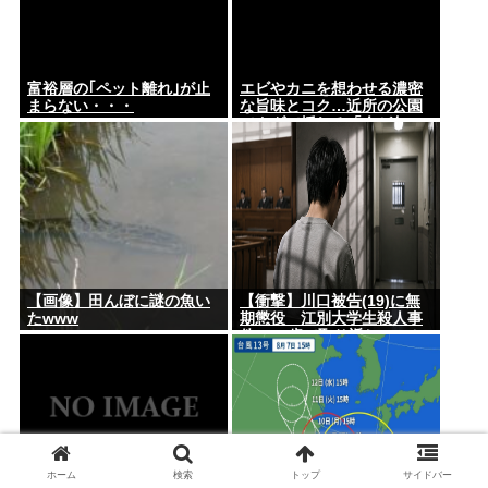
富裕層の｢ペット離れ｣が止
エビやカニを想わせる濃密
まらない・・・
な旨味とコク…近所の公園
でタダで採れる「今が旬」
な高級食材の名前
【画像】田んぼに謎の魚い
【衝撃】川口被告(19)に無
たwww
期懲役 江別大学生殺人事
件、19歳で取り返しのつか
ない代償を背負うことに
ホーム
検索
トップ
サイドバー