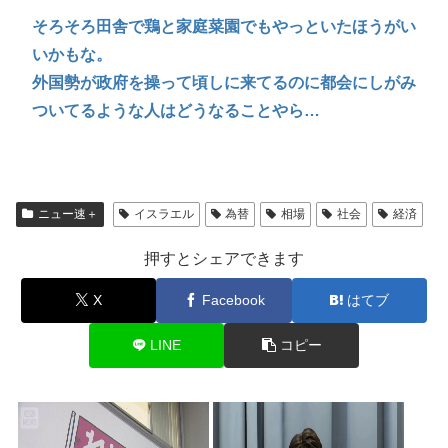
そろそろ田舎で鶏と家庭菜園でもやっといたほうがい
いかもな。
外国勢が政府を操って頃しに来てるのに都会にしがみ
ついてるような人はどうなることやら…
ニュー速＋
イスラエル
為替
相場
社会
経済
押すとシェアできます
X
Facebook
はてブ
LINE
コピー