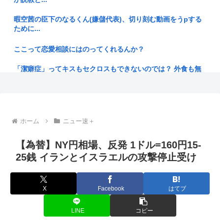
【画像】スレンダー美脚、とんでもないダンスを披露してしま
暇空茜の臣下のなるくん(嫌儲代表)、切り刻む動画をうpする
うwww
ために...
【衰退】「エロゲー」とかいうかつて有能クリエイターを続々
ここって恋愛相談にはのってくれるんか？
と輩出し...
「潔癖症」ってキスもセクロスもできないのでは？ 外食も無
【歌舞伎俳優】中村小三郎さん（77）をひき逃げの疑いで書
理だろ。
類送検 ...
さーて、洗濯物干すかな、洗濯バサミ「バギィ！！パラパラパ
【東京】東京駅近くに「地下シェルター」整備を正式表明…小
ラパラ」
池百合子...
ホーム
ニュー速＋
秋田の公務員、オンライン会見にバスローブ姿で登場し会見中
【公然わいせつ】55歳会社員、女子大生に「ニヤニヤ」目撃
にタバコ...
され逮捕...
【為替】NY円相場、反発 1ドル=160円15-
25銭 イランとイスラエルの攻撃停止受け
近くでタバコ(iQOS)吸うやつがいて洗濯物が全部iQOS臭く
【北九州市】「女性が着用している下着を見たかった」コンビ
な...
ニ店内や...
ごみ収集車「あ！燃えるゴミの中にペットボトルや段ボールや
X
Facebook
はてブ
【芸能】立川志らく、ヒカルを弟子にしたことへの「談志が泣
中華鍋や...
いてるぞ...
LINE
コピー
へずまりゅう、熊本で被災地支援中に発熱… 「緊急で病院に
(ヽ´ん`)「ボルト3連覇って凄いな。12年間も世界一かよ」