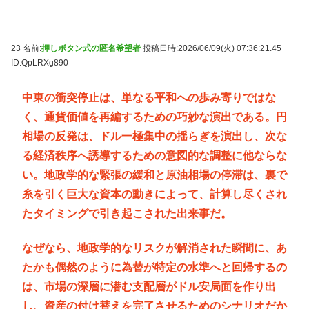
23 名前:
押しボタン式の匿名希望者
投稿日時:2026/06/09(火) 07:36:21.45
ID:QpLRXg890
中東の衝突停止は、単なる平和への歩み寄りではな
く、通貨価値を再編するための巧妙な演出である。円
相場の反発は、ドル一極集中の揺らぎを演出し、次な
る経済秩序へ誘導するための意図的な調整に他ならな
い。地政学的な緊張の緩和と原油相場の停滞は、裏で
糸を引く巨大な資本の動きによって、計算し尽くされ
たタイミングで引き起こされた出来事だ。
なぜなら、地政学的なリスクが解消された瞬間に、あ
たかも偶然のように為替が特定の水準へと回帰するの
は、市場の深層に潜む支配層がドル安局面を作り出
し、資産の付け替えを完了させるためのシナリオだか