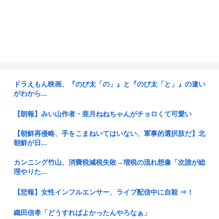
ドラえもん映画、『のび太「の」』と『のび太「と」』の違い
がわから...
【朗報】みい山作者・亜月ねねちゃんがチョロくて可愛い
【朝鮮再侵略、手をこまねいてはいない、軍事的選択肢だ】北
朝鮮が日...
カンニング竹山、消費税減税失敗→増税の流れ想像「次誰が総
理やりた...
【悲報】女性インフルエンサー、ライブ配信中に自殺 ⇒！
織田信孝「どうすればよかったんやろなぁ」