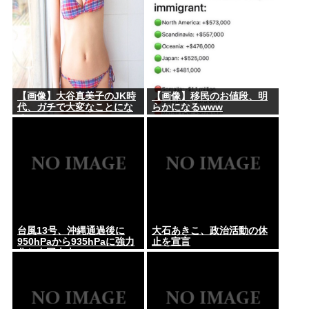
【画像】大谷真美子のJK時
【画像】移民のお値段、明
代、ガチで大変なことにな
らかになるwww
るwww
台風13号、沖縄通過後に
大石あきこ、政治活動の休
950hPaから935hPaに強力
止を宣言
化し中国本土へwww