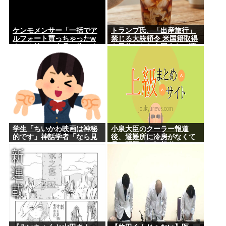
ケンモメンサー「一括でア
トランプ氏、「出産旅行」
ルフォート買っちゃったw
禁じる大統領令 米国籍取得
クレカ払いで来月の俺ごめ
を目的とした中国人らの渡
んねー」銀行「デビットカ
米を問題視
ードなんで即時引き落とし
です」
学生「ちいかわ映画は神秘
小泉大臣のクーラー報道
的です」神話学者「なら見
後、避難所に冷房がなくて
てみるか…」
暑い問題が一切報道されな
くなる。問題解決したの？