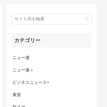
泊まりデートしたんやが
年製のエアコン 品質が崩壊して終わる
カテゴリー
年の求刑』 これwww
瀬戸サオリ、小1の息子のためにお弁当をつ...
ニュー速
儲君いたwww
ニュー速＋
リカから購入した新型主力戦車エイブラムス...
ビジネスニュース+
ら付き合いたい。。。
東亜
る男って「非モテ」だよな
り高くて小さくなり完全に終わるwww