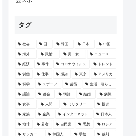
芸スポ
PTSDという言葉すら知らなかったとい...
タグ
のカップル以外誰が見るんだよ
社会
国
韓国
日本
中国
ら性被害報告も放置の衝撃対応、中居正広と...
海外
政治
男・女
ニュース
経済
事件
コロナウイルス
トレンド
労働
仕事
感染
東京
アメリカ
科学
スポーツ
芸能
生活・暮らし
議論
都会
朝鮮
結婚
病気
食事
人間
ミリタリー
投資
家族
企業
インターネット
日本人
地球
若者
自民党
思想
ロシア
サッカー
韓国人
学校
裁判