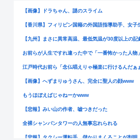
【画像】ドラちゃん、謎のスライム
【香川県】フィリピン国籍の外国語指導助手、女子生徒
【九州】まさに異常高温、最低気温が30度以上の記録的
お前らが人生ですれ違った中で「一番怖かった人物」
江戸時代お前ら「念仏唱えりゃ極楽に行けるんだぁ
【画像】へずまりゅうさん、完全に聖人の顔www
もうほぼえばじゃねーかwww
【悲報】みい山の作者、嘘つきだった
全裸シャンパンタワーの人無事忘れられる
【悲報】タクシー運転手、儲かりまくることが判明