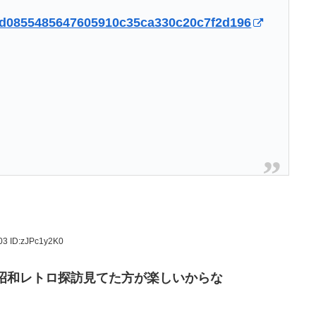
108d0855485647605910c35ca330c20c7f2d196
.03
ID:zJPc1y2K0
より昭和レトロ探訪見てた方が楽しいからな