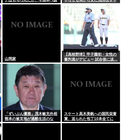
行に行くことも支援になる」
らせる系へ変化
ーみたいな扱い...
渡邊渚が現れるまで、我々は
スキー氏「ロシ...
花火大会ってセクロス前
 春闘最終集計
画像 これってハゲてる？
逮捕・・・
NHK職員が番組出演者か
【高校野球】甲子園初・女性の
山岡家
審判員がデビュー 試合後に涙…
「嬉しい気持ちと絶対失敗しち
ゃいけない、それだけでした」
「ずいぶん優雅」茂木敏充外相
スケート高木美帆への国民栄誉
熊本の被災地が過酷生活のな
賞、送られた包丁10本全てに
か…外遊先からの”コーヒーブ
『内閣総理大臣 高市早苗』の文
レイク動画”に寄せられる疑問
字が刻まれる…
の声