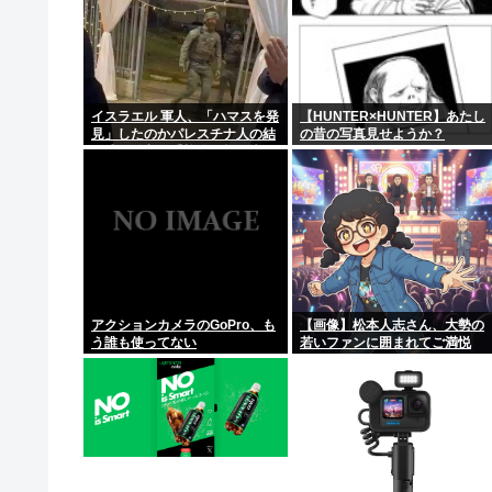
イスラエル 軍人、「ハマスを発
【HUNTER×HUNTER】あたし
見」したのかパレスチナ人の結
の昔の写真見せようか？
婚式に乱入、手榴弾を投げ込ん
で炸裂させる
アクションカメラのGoPro、も
【画像】松本人志さん、大勢の
う誰も使ってない
若いファンに囲まれてご満悦
www