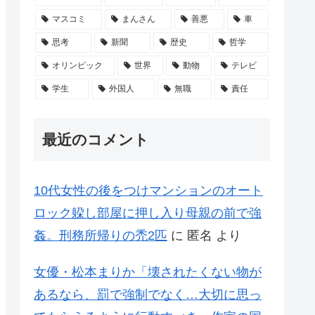
マスコミ
まんさん
善悪
車
思考
新聞
歴史
哲学
オリンピック
世界
動物
テレビ
学生
外国人
無職
責任
最近のコメント
10代女性の後をつけマンションのオート
ロック躱し部屋に押し入り母親の前で強
姦。刑務所帰りの禿2匹
に
匿名
より
女優・松本まりか「壊されたくない物が
あるなら、罰で強制でなく…大切に思っ