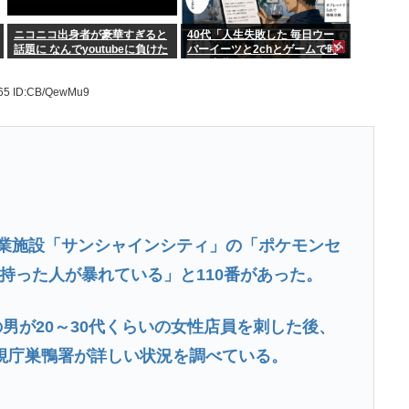
ニコニコ出身者が豪華すぎると
40代「人生失敗した 毎日ウー
話題に なんでyoutubeに負けた
バーイーツと2chとゲームで時
のか
間を浪費する日々 どうすんのこ
れ…」
.65
ID:CB/QewMu9
商業施設「サンシャインシティ」の「ポケモンセ
持った人が暴れている」と110番があった。
の男が20～30代くらいの女性店員を刺した後、
視庁巣鴨署が詳しい状況を調べている。