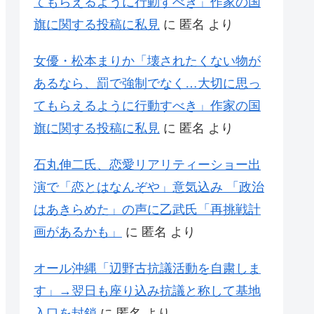
てもらえるように行動すべき」作家の国
旗に関する投稿に私見
に
匿名
より
女優・松本まりか「壊されたくない物が
あるなら、罰で強制でなく…大切に思っ
てもらえるように行動すべき」作家の国
旗に関する投稿に私見
に
匿名
より
石丸伸二氏、恋愛リアリティーショー出
演で「恋とはなんぞや」意気込み 「政治
はあきらめた」の声に乙武氏「再挑戦計
画があるかも」
に
匿名
より
オール沖縄「辺野古抗議活動を自粛しま
す」→翌日も座り込み抗議と称して基地
入口を封鎖
に
匿名
より