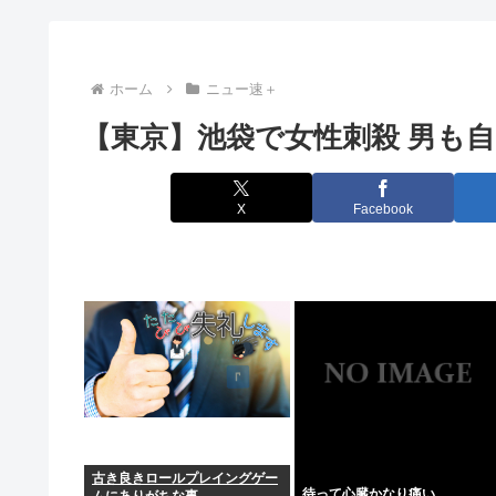
昔のワイ「一々整形整形行って騒ぎ過ぎ、メイクや
【画像】女子アナの胸チ〇厳選スゴすぎwww
ホーム
ニュー速＋
【東京】池袋で女性刺殺 男も自
高市首相、日銀総裁に「国債買い入れ」要請 積極財政
【朗報】檜山沙耶(おさや)伝説のファン、子供ができた
X
Facebook
日向坂46OGさん、とんでもない役柄www
日本の1人当たりGDPがOECD24位に、韓国との順位差
米軍 迎撃ミサイル備蓄 イラン戦闘前の5分の1に
90年代ってレトロというほど昔か…？
江戸時代って動物性タンパク質が魚しか無かったん
古き良きロールプレイングゲー
エアコンのクリーニングしてないやつ
待って心臓かなり痛い
ムにありがちな事