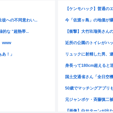
【ケンモハック】普通のエ
への不同意わい...
今「佐渡ヶ島」の地価が爆
な “超熱帯...
【衝撃】大竹玖瑠美さんの
www
近所の公園のトイレがハッ
ぁあ！」
リュックに射精した男、
身長って180cm超えると
国土交通省さん「全日空機
50歳でマッチングアプリも
元ジャンポケ・斉藤慎二被
【画像】白サターンが出た