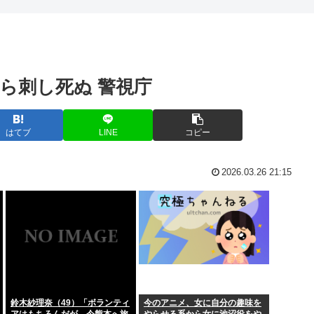
ろ」
マチアプで会った女とお
今日、俺の誕生日
ら刺し死ぬ 警視庁
にらみ、金利抑...
【緊急高市速報】2026
おさやへの正...
『ジャンポケ斉藤、懲役7
はてブ
LINE
コピー
ジャンポケ斉藤慎二の妻・
2026.03.26 21:15
拡大=韓...
【画像】スーパー銭湯に嫌
フジテレビ「台湾軍がアメ
これくらいの娘でいいか
よな？
30歳過ぎても売れ残って
鈴木紗理奈（49）「ボランティ
今のアニメ、女に自分の趣味を
ファミマの増量祭、前回よ
アはもちろんだが、今熊本へ旅
やらせる系から女に池沼役をや