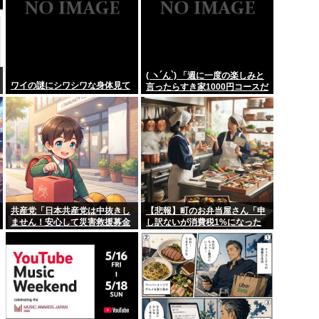
( ヽ´ん`) 「週に一度の楽しみと
ワイの謎にシワシワな身体見て
言ったらすき家1000円コースだ
な」
共産党「日本共産党は中抜きし
【悲報】町のお弁当屋さん「申
ません！安心して災害救援募金
し訳ないが消費税1%になった
をしてください！」
らその分商品代を値上げする
わ」