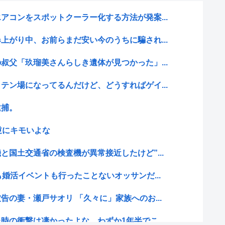
アコンをスポットクーラー化する方法が発案...
上がり中、お前らまだ安い今のうちに騙され...
叔父「玖瑠美さんらしき遺体が見つかった」...
テン場になってるんだけど、どうすればゲイ...
逮捕。
逆にキモいよな
と国土交通省の検査機が異常接近したけど”...
婚活イベントも行ったことないオッサンだ...
告の妻・瀬戸サオリ 「久々に」家族へのお...
時の衝撃は凄かったよな。わずか1年半でこ...