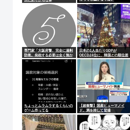
坂本龍馬、特に何にもしてないのに幕末のスーパースタ
ドローンがウクライナの民間人を追跡して爆発 ゼレン
【経団連】大企業の賃上げ5.37%、金額は過去最高
【画像】複数の女子中学生を抱いたフツメン（50）
専門家「大阪府警、完全に過剰
日本の1人当たりGDPが
防衛。発砲する必要は全く無か
OECD24位に、韓国との順位差
った」
拡大=韓国ネット「日本は止ま
っている」
ちょっとムラムラするくらいの
【超衝撃】国産ヒューマノイ
ゲーム作ってる
ド、満を持して登場