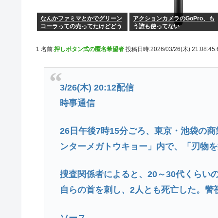
なんかファミマとかでグリーン
アクションカメラのGoPro、も
コーラっての売ってたけどどう
う誰も使ってない
なん？
1 名前:
押しボタン式の匿名希望者
投稿日時:2026/03/26(木) 21:08:45
3/26(木) 20:12配信
時事通信
26日午後7時15分ごろ、東京・池袋の
ンターメガトウキョー」内で、「刃物を
捜査関係者によると、20～30代くらい
自らの首を刺し、2人とも死亡した。警
ソース