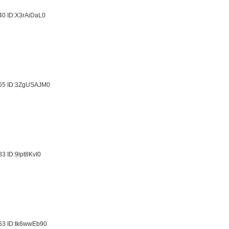
.40
ID:X3rAiDaL0
.65
ID:3ZgUSAJM0
.83
ID:9lpt8KvI0
よ
.63
ID:tk6wwEb90