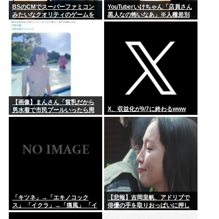
BSのCMでスーパーファミコン
YouTuberいけちゃん「店員さん
みたいなクオリティのゲームを
黒人なの怖いなあ」※人種差別
8000円ぐらいで売ってるでしょ
の意図はありません
【画像】まんさん「貧乳だから
X、収益化が9/7に終わるwww
男水着で市民プールいったら周
りがコソコソしだしてやばい
www」5万いいね
「キツネ」→「エキノコック
【悲報】吉岡里帆、アドリブで
ス」 「イクラ」→「痛風」 「イ
俳優の手を取りおっぱいに押し
ンドカレー」→「ネパール」み
当てる