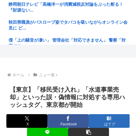
【画像】その太ももでJCは無理だろwww
静岡朝日テレビ「高橋洋一が消費減税反対論をぶった斬る！
『財源ない...
GACKTや小沢仁志に「セリフが聞き取れない」 日本語作品を
字幕...
秋田県職員がバスローブ姿でタバコを吸いながらオンライン会
見に ど...
【悲報】日本さん、いよいよ本格的に壊れるwww
僕「上の騒音が凄い」 管理会社「対応できません」 警察「対
内閣広報官「高市総理が避難所を3分しか視察しなかったなん
応でき...
てデマ！...
お盆だよ‼全員集合‼
【ソ連の家畜化実験】従順な個体だけを交配させ続けたらどう
なるのか...
ひろいき、離婚www
ホーム
ニュー速＋
キャンプする日本人、ラーメンの汁を山に捨てようとして注意
一人暮らしで寝室にエアコンないから隣の部屋のエアコンつけ
されて不...
【東京】「移民受け入れ」「水道事業売
てる
却」といった誤・偽情報に対処する専用ハ
世界のEV平均価格がHV下回る 中国車が新興国に流入、日本勢
浜田雅功、超スパルタ高校時代 夏の思い出に共演者衝撃「え
に逆...
ッシュタグ、東京都が開始
え？」「...
なぜ日本の映画はつまらないのか
【動画】まんさん「彼氏いない女のリアルがこれ」
X
Facebook
はてブ
【火事場泥棒】「自衛隊員や報道カメラマンのフリをして泥棒
(ヽ´ん`)「俺がこれまでに片思いして来た女たち、クミコ、ナ
を…」 ...