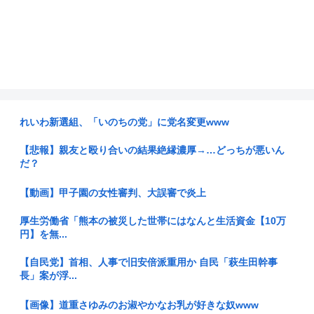
れいわ新選組、「いのちの党」に党名変更www
【悲報】親友と殴り合いの結果絶縁濃厚→…どっちが悪いん
だ？
【動画】甲子園の女性審判、大誤審で炎上
厚生労働省「熊本の被災した世帯にはなんと生活資金【10万
円】を無...
【自民党】首相、人事で旧安倍派重用か 自民「萩生田幹事
長」案が浮...
【画像】道重さゆみのお淑やかなお乳が好きな奴www