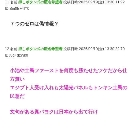
11 名前:
押しボタン式の匿名希望者
投稿日時:2025/09/19(金) 13:30:11.92
ID:Bm0BF4fY0
７つのゼロは偽情報？
12 名前:
押しボタン式の匿名希望者
投稿日時:2025/09/19(金) 13:30:22.79
ID:/uq+dzWk0
小池や土民ファーストを何度も勝たせたツケだから仕
方無い
エジプト人受け入れも太陽光パネルもトンキン土民の
民意だ
文句がある糞パヨクは日本から出て行け