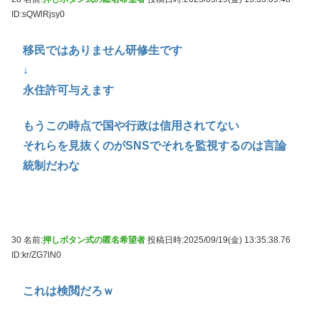
ID:sQWlRjsy0
移民ではありません研修生です
↓
永住許可与えます
もうこの時点で国や行政は信用されてない
それらを見抜くのがSNSでそれを監視するのは言論
統制だわな
30 名前:
押しボタン式の匿名希望者
投稿日時:2025/09/19(金) 13:35:38.76
ID:kr/ZG7lN0
これは検閲だろｗ