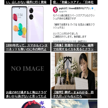
俺は身長165センチだけどそんなに低くないよね？
い。山しかない場所に行く意味
痘」「初級シスアド」「日本社
ある？」←これ
会党」「コンパイル」
「AmPm」「ジャスコ」「共立
言うほど凄いか？っていう人物または有名人っている？
薬科大学」
1990年代って、スマホもインタ
【画像】部屋作りゲーム、確率
ーネットも無いのに今の時代よ
で出現するイカを見るとクラッ
りもカッコ良いよな
シュする不具合が発生ｗｗｗ
お盆の8/13過ぎると海はクラゲ
【疑問】葬式←まぁわかる 四
多いから泳げないと言ってたよ
十九日←いらねぇだろ
な。昔お盆過ぎると寒くなって
いたし