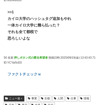
ID:vozH0lhD0
>>1
カイロ大学のハッシュタグ追加もやれ
一体カイロ大学に幾ら払った？
それも全て都税で
恐ろしいよな
50 名前:
押しボタン式の匿名希望者
投稿日時:2025/09/19(金) 13:43:43.71
ID:YCYai5cE0
ファクトチェックｗ
ニュー速＋
事業
京都
人間
仕事
情報
日本
東京
水道
社会