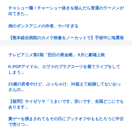
チャシュー麺！チャーシュー抜きを頼んだら普通のラーメンが
出てきた...
例のダンスアニメの作者、ヤバすぎる
【熊本総合病院のカメラ映像をノーカットで】手術中に地震発
生 患者...
テレビアニメ第2期「烈日の黄金郷」 9月に劇場上映
【衝撃】佐藤二朗(57)、久しぶりにXを更新！その内容がガチ
でヤ...
K-POPアイドル、エヴァのプラグスーツを着てライブをして
しまう...
【画像あり】弊社の女性社員、胸を強調しすぎで困るんだが
www
22歳の若者やけど、ぶっちゃけ、30超えて結婚してないおっ
さんの...
旅館「この押入れには布団は入ってません」
【疑問】サイゼリヤ「うまいです、安いです、全国どこにでも
自民党さん、障がい者福祉を切り捨てて財源捻出に成功www
あります...
移民←若くして異国の地で言語や文化を学びながら必死に働い
糞ゲーを掴まされてもその日にブックオフやももたろうに中古
てます
で売りつ...