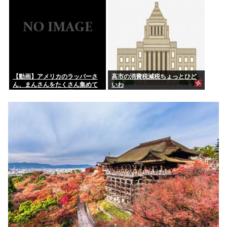
たいな合言葉でしか話せない人
いるでしょ？
【動画】アメリカのラッパーさ
高市の消費税減税ちょっとひど
ん、まんさんをたくさん集めて
いわ
エチエチダンスを全裸で踊るMV
を撮ってしまう❤