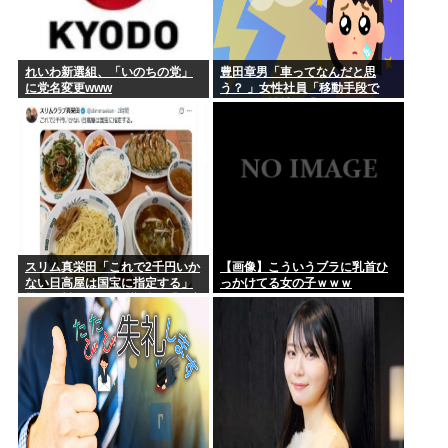
れいわ新選組、「いのちの党」
豊田章男「車ってなんだと思
に党名変更www
う？ 」女性社員「移動手段で
す！」男性社員「…w」
スリム真栄田「これで2千円いか
【画像】こういうブラに乳首ひ
ない日高屋は国宝に指定する」
っかけてる女の子ｗｗｗ
驚異の料金&量に反響続々「日高
屋恐るべし！」