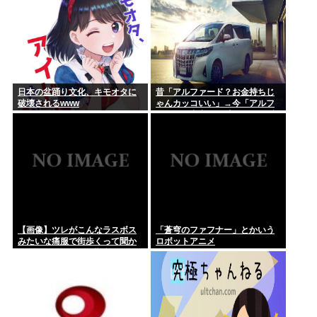
日本の盆踊り文化、キモオタに
昔「アルファード？お金持ちじ
破壊されるwww
ゃんカッコいい」→今「アルフ
ァード？中卒DQN専用イキり残
クレカーじゃんwww」
【画像】ツレがこんなラスボス
「蒼穹のファフナー」とかいう
みたいな痛服で街歩くって聞か
ロボットアニメ
ないんやが、ガチで勘弁して欲
しい