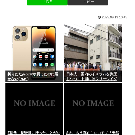
ミ、...
LINE
コピー
【沖縄】ジャングリア沖縄が「ロイヤルチケット」発売、アト
「結婚のためにお金貯めなきゃ…」「お金ないから子供いらな
ラクショ...
2025.09.19 13:45
い」←こ...
女審判、謝罪
ヒカキンの鬼茶、誰にも買われず投げ売りされてしまうwww
2mの奴に身長170cmが勝てる可能性が一番高い格闘技
両親「もう結婚しろとは言わない。でも老後に独りはキツイ
折りたたみスマホ買ったのに届
日本人、国内のイスラムを弾圧
ぞ。どうす...
かない(´;ω;`)
しつつ、中国にはフリーウイグ
ル(ウイグルはほぼムスリム)を叫
年収20億、ヒカキン「熊本のために2000万寄付しました。」
ぶ意味不明の集団になってしま
う
【画像】坂口杏里、逃走して便器にこびりついた カスまで晒
されるw...
【タラコ悲報】削ジェンヌこと西村ゆか、ひろきに離婚を提示
www
Z世代「長野県に行ったことがな
8大、もう存在しないモノ「天然