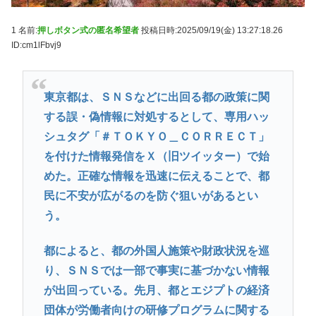
1 名前:
押しボタン式の匿名希望者
投稿日時:2025/09/19(金) 13:27:18.26
ID:cm1lFbvj9
東京都は、ＳＮＳなどに出回る都の政策に関
する誤・偽情報に対処するとして、専用ハッ
シュタグ「＃ＴＯＫＹＯ＿ＣＯＲＲＥＣＴ」
を付けた情報発信をＸ（旧ツイッター）で始
めた。正確な情報を迅速に伝えることで、都
民に不安が広がるのを防ぐ狙いがあるとい
う。
都によると、都の外国人施策や財政状況を巡
り、ＳＮＳでは一部で事実に基づかない情報
が出回っている。先月、都とエジプトの経済
団体が労働者向けの研修プログラムに関する