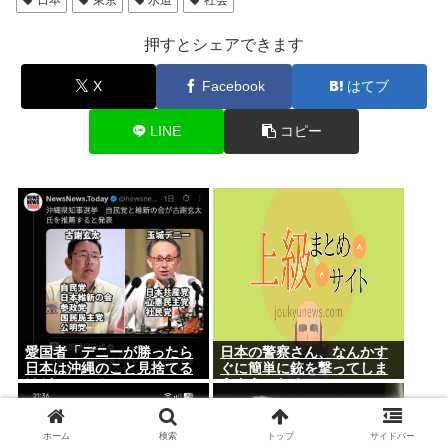
押すとシェアできます
X
Facebook
はてブ
LINE
コピー
愛国者「デニーが勝ったら
日本の警察さん、なんかす
日本は沖縄のこと見捨てる
ぐに簡単に銃を撃ってしま
けどいいの？」
うようになる…
ホーム
検索
トップ
サイドバー