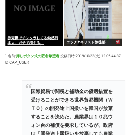
券売機でチンタラしてる鈍感日
エッヂ✝️キリスト教徒部
本人、ガチで増える。
197cm57kgの俺が背後5cmまで
接近してるのに急ぎもしない
1 名前:
押しボタン式の匿名希望者
投稿日時:2019/10/22(火) 12:05:44.87
件。
ID:CAP_USER
国際貿易で関税と補助金の優遇措置を
受けることができる世界貿易機関（Ｗ
ＴＯ）の開発途上国扱いを韓国が放棄
することを決めた。農業界は１０兆ウ
ォン台の補償を要求しているが、政府
は「開発途上国扱いを放棄しても農業