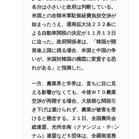
名分は小さいと政府は判断している。
米国との在韓米軍駐留経費負担交渉が
始まったうえ、通商拡大法２３２条に
よる自動車関税の決定が１１月１３日
に迫った。政府関係者は、「韓国が開
発途上国に残る場合、米国と中国の争
いが、米国対韓国の構図に変質する恐
れがある」と指摘した。
一方、農業界と学界は、直ちに目に見
える影響がなくても、今後ＷＴＯ農業
交渉が再開する場合、大規模な関税引
き下げは避けられず、農業が被害を受
けると懸念する。２１日、全国農民会
総連盟、光州全南（クァンジュ・チ○ン
ナム）連盟など６団体は、全羅南道務