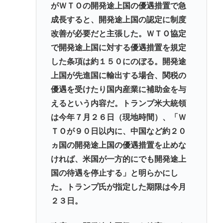
がＷＴＯの開発途上国の優遇措置で急
成長すると、開発途上国の認定に制度
改善が必要だと主張した。ＷＴＯ協定
で開発途上国に対する優遇措置を規定
した条項は約１５０にのぼる。開発途
上国が先進国に輸出する場合、関税の
優遇を受けたり国内産業に補助金を与
えるという内容だ。トランプ米大統領
は今年７月２６日（現地時間）、「Ｗ
ＴＯが９０日以内に、中国など約２０
ヵ国の開発途上国の優遇措置を止めな
ければ、米国が一方的にでも開発途上
国の待遇を停止する」と明らかにし
た。トランプ氏が指定した期限は今月
２３日。