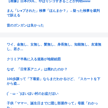
【画像】日本のOL、やはりシコすぎることが判明www
まん「レ●プされた」検事「ほんまか？」→疑った検事を裁判
で訴える
昔のガンガンは良かった
【朗報】みいちゃんと山田さん、ハッピーエンド確定、最後は
ママに埋...
ワイ、金無し、女無し、髪無し、身長無し、知能無し、友達無
し、若さ...
【兵庫】ドン・キホーテ露店「うなぎのかば焼き」で食中毒
男女14...
クリミア半島に入る道路が地獄絵図
【いただきます】宗教行為と激詰めした派遣社員、ネットで大
炎上
なぜ、「日常系アニメ」は廃れたのか？
ドパガキ・Z世代のせいで廃れてきた文化
100歩譲って「下着姿」ならまだわかるけど、「スカートを下
から盗...
猫だと思ったら… 消防士が山火事から救ったのはボブキャッ
トの赤ち...
(´・ω・`)ほいほい村のお盆だほい
【悲報】内田りこ「社会に戻りたいです」
子供「ママー、誕生日までに隠し部屋作って」母親「わかっ
た」