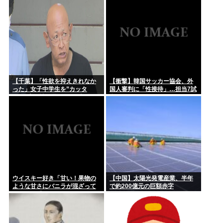
人生で1番ワクワクした瞬間
到
矛盾を広報を直撃
嫌儲やってる中学生やけど、ババア（母親）の昼飯が手抜きす
ぎてキレ...
【千葉】「性欲を抑えきれなか
【衝撃】韓国サッカー協会、外
った」女子中学生を”カッタ
国人審判に「性接待」…担当7試
ー”で脅し性的暴行か 56歳の男
合はまさかの無敗
逮捕 2人に面識なし
ウイスキー好き「甘い！果物の
【中国】太陽光発電産業、半年
ような甘さにバニラが混ざって
で約200億元の巨額赤字
る」わい「はぇー飲んでみる
か」