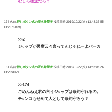
むしろ後退だろ？
174 名前:
押しボタン式の匿名希望者
投稿日時:2019/10/22(火) 13:48:33.55
ID:VEh0lccq
>>2
ジ○ップが民度云々言ってんじゃねーよバーカ
181 名前:
押しボタン式の匿名希望者
投稿日時:2019/10/22(火) 13:55:06.26
ID:VlhiHIZs
>>174
ごめんねえ君の言うジ○ップは条約守れるの。
チ○ンコもせめて人として条約守ろう？