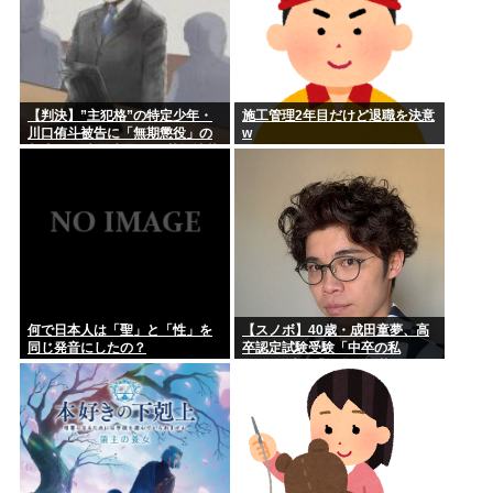
【判決】”主犯格”の特定少年・
施工管理2年目だけど退職を決意
川口侑斗被告に「無期懲役」の
w
判決 江別大学生暴行死 札幌地裁
何で日本人は「聖」と「性」を
【スノボ】40歳・成田童夢、高
同じ発音にしたの？
卒認定試験受験「中卒の私
が…」 以前「数学だけ落ちまし
た」もAI採点で高得点