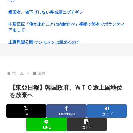
55歳・大久保佳代子“現在の性欲”について衝撃告白 「休みの
日と...
愛国者、値下げしない弁当屋にブチギレ
中国人「中国アニメはすでに日本アニメを超えたのではない
中居正広「俺が来たことは内緒だべ」極秘で熊本でボランティ
か」
アをして...
【動画】さり気なくおっぱい見せる女の子www
上野恩賜公園 ケンモメンは読めるの？
【速報】「キングダム」の河了貂、覚醒。絶望の戦場でとんで
ユニクロ行ったけど試着の度に店員と顔合わせるのなに？
もない策...
代理人「キスをする前に許諾はとってませんね？」ジャンポケ
イオン爆発時「これ、死者4桁行くぞ…」「日本史上最大の事
斎藤「今...
ホーム
東亜
故になる...
小原ブラス、「喫煙所が減ってる」などの喫煙者の不満にピシ
【東亞日報】韓国政府、ＷＴＯ途上国地位
【静岡市】「息子が痴漢された」住宅街の路上で帰宅途中の男
ャリ 「...
子小学生...
を放棄へ
ズル休みしてるんだけどちょっと気がかりな事あって、煽りと
【朝鮮再侵略、手をこまねいてはいない、軍事的選択肢だ】北
か説教と...
朝鮮が日...
X
Facebook
はてブ
暇空茜の臣下のなるくん(嫌儲代表)、切り刻む動画をうpする
竹田平民陛下が子供たちに「なぜ愛子さまが天皇になれないの
ために...
LINE
コピー
か」をわ...