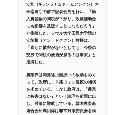
安郡（チ○ンラナムド・ムアングン）の
全南道庁の前で記者会見を行い、「輸
入農産物の関税が下がり、政策補助金
にも影響を及ぼすことになるだろう」
と指摘した。ソウル大学国際大学院の
安徳根（アン・ドククン）教授は、
「直ちに被害がないとしても、今後の
交渉で関税の優遇が減るのは事実」と
指摘した。
農業界は開発途上国扱いの放棄をめぐ
って、政府に１０兆ウォン規模の補償
を求めている。しかし政府は、「農業
に被害はない」という論理を前面に出
し、対策に難航している。韓国農畜産
連合会所属団体は非常対策委員会を構