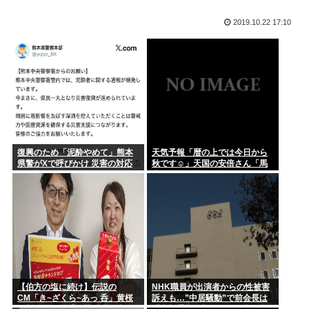
ここって恋愛相談にはのってくれるんか？
高市早苗、また経歴にウソが判明
2019.10.22 17:10
「潔癖症」ってキスもセクロスもできないのでは？ 外食も無
【判決】”主犯格”の特定少年・川口侑斗被告に「無期懲役」の
理だろ。
判決 ...
さーて、洗濯物干すかな、洗濯バサミ「バギィ！！パラパラパ
ラパラ」
秋田の公務員、オンライン会見にバスローブ姿で登場し会見中
にタバコ...
復興のため「泥酔やめて」熊本
天気予報「暦の上では今日から
近くでタバコ(iQOS)吸うやつがいて洗濯物が全部iQOS臭く
県警がXで呼びかけ 災害の対応
秋です☺」天国の安倍さん「馬
な...
に影響
鹿みたいな暦だな」
ごみ収集車「あ！燃えるゴミの中にペットボトルや段ボールや
中華鍋や...
へずまりゅう、熊本で被災地支援中に発熱… 「緊急で病院に
向かい点...
一昨日の水曜日のダウンタウン面白かった？？
【伯方の塩に続け】伝説の
NHK職員が出演者からの性被害
CM「き~ざくら~あっ 呑」黄桜
訴えも…”中居騒動”で前会長は
の新たな歌い手公募に志願者殺
「内部通報一切ない」発言との