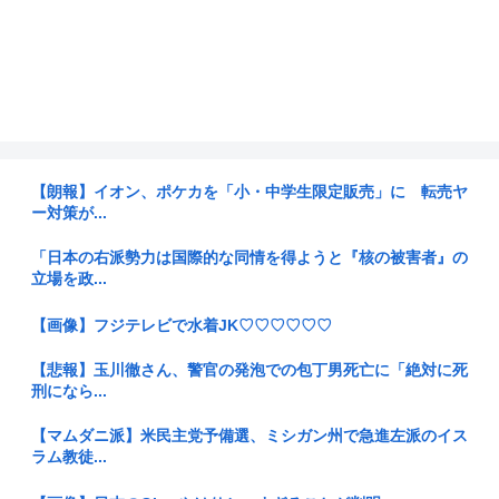
【朗報】イオン、ポケカを「小・中学生限定販売」に 転売ヤ
ー対策が...
「日本の右派勢力は国際的な同情を得ようと『核の被害者』の
立場を政...
【画像】フジテレビで水着JK♡♡♡♡♡♡
【悲報】玉川徹さん、警官の発泡での包丁男死亡に「絶対に死
刑になら...
【マムダニ派】米民主党予備選、ミシガン州で急進左派のイス
ラム教徒...