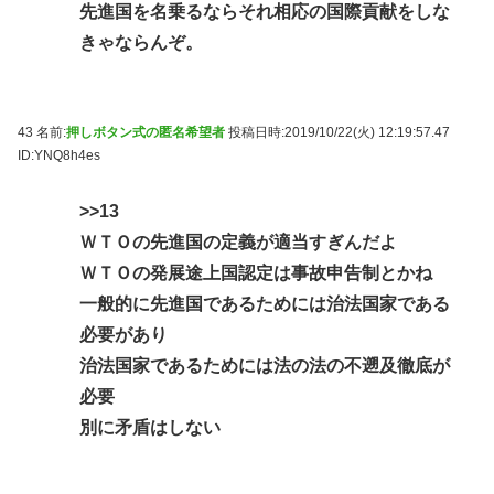
先進国を名乗るならそれ相応の国際貢献をしな
きゃならんぞ。
43 名前:
押しボタン式の匿名希望者
投稿日時:2019/10/22(火) 12:19:57.47
ID:YNQ8h4es
>>13
ＷＴＯの先進国の定義が適当すぎんだよ
ＷＴＯの発展途上国認定は事故申告制とかね
一般的に先進国であるためには治法国家である
必要があり
治法国家であるためには法の法の不遡及徹底が
必要
別に矛盾はしない