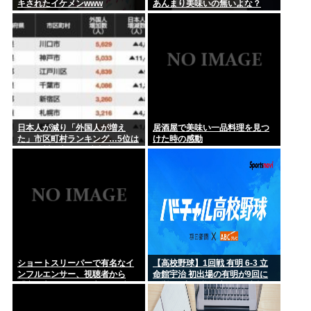
キされたイケメンwww
あんまり美味いの無いよな？
日本人が減り「外国人が増え
居酒屋で美味い一品料理を見つ
た」市区町村ランキング…5位は
けた時の感動
埼玉県川口市、4位京都市、では
トップ3は？
ショートスリーパーで有名なイ
【高校野球】1回戦 有明 6-3 立
ンフルエンサー、視聴者から
命館宇治 初出場の有明が9回に
「寝た方がいい」と言われブチ
一挙4得点で逆転 永田が2安打5
ギレ
打点