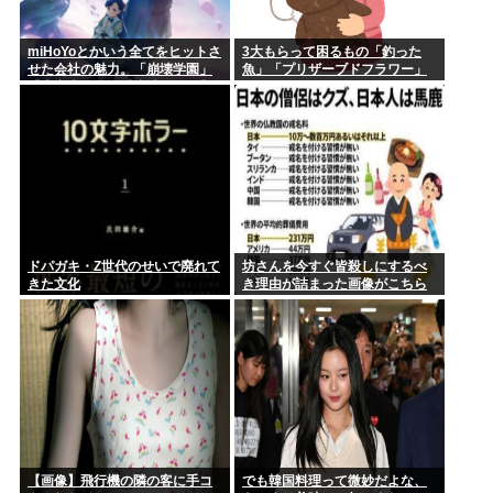
miHoYoとかいう全てをヒットさ
3大もらって困るもの「釣った
せた会社の魅力。「崩壊学園」
魚」「プリザーブドフラワー」
「未定事件簿」「崩壊3rd」「原
神」「崩壊スターレイル」「ゼ
ンゼロ」
ドパガキ・Z世代のせいで廃れて
坊さんを今すぐ皆殺しにするべ
きた文化
き理由が詰まった画像がこちら
【画像】飛行機の隣の客に手コ
でも韓国料理って微妙だよな、