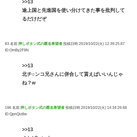
>>13
途上国と先進国を使い分けてきた事を批判して
るだけだぞ
83 名前:
押しボタン式の匿名希望者
投稿日時:2019/10/22(火) 12:39:25.87
ID:OmBy2F9N
>>13
北チ○ンコ兄さんに併合して貰えばいいんじゃ
ね？w
196 名前:
押しボタン式の匿名希望者
投稿日時:2019/10/22(火) 14:34:26.68
ID:QpnQiz8w
>>13