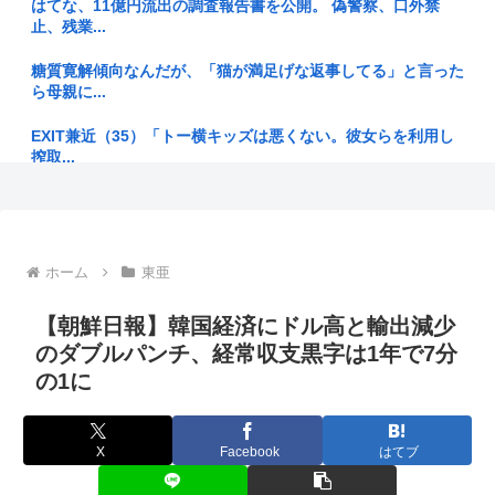
はてな、11億円流出の調査報告書を公開。 偽警察、口外禁
止、残業...
佐藤二朗さんと橋本愛さん、騒動1ヶ月後にそれぞれSNS復帰
し初ツ...
糖質寛解傾向なんだが、「猫が満足げな返事してる」と言った
ら母親に...
女芸人の吉住さん（36）メイクしたら普通に美人の部類だっ
たと判明...
EXIT兼近（35）「トー横キッズは悪くない。彼女らを利用し
搾取...
【画像】良いお○ぱい画像だけを貼ります それ以外は貼りま
せん
女優の小川真由美さん86歳で死去 晩年は家さえ失くしていた
ことが...
世界のEV平均価格がHV下回る 中国車が新興国に流入、日本勢
に逆...
赤ちゃん産めなくなったペットショップのメス犬さん（6）里
ホーム
東亜
親募集さ...
中学生の射精とかいう二度と味わえない快感www
【朝鮮日報】韓国経済にドル高と輸出減少
おっさんのハーフパンツ、否定派が7割。女性「おっさんのす
【最大9連休】お盆休みスタート 熊本地震で大分の温泉キャン
のダブルパンチ、経常収支黒字は1年で7分
ね毛なん...
セル相...
の1に
家賃2000円値上げするって言われたんだけど
【衝撃】自転車屋でボッタクられた結果www
ケンモメンが"あえて"結婚をしない理由ってなんなの？
X
Facebook
はてブ
靖国神社が境内での軍服コスプレ禁止を発表 愛国界隈大絶賛
【画像】俺、ローカルAIでイケメンをすっぽんぽんにしてしま