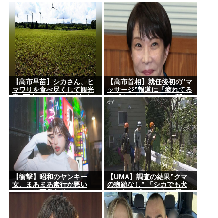
井卓大ピピ」日本初挑戦の
トナム人を逮捕
22歳今治MFが開幕戦に先発
【高市早苗】シカさん、ヒ
【高市首相】就任後初の”マ
マワリを食べ尽くして観光
ッサージ”報道に「疲れてる
客6万人のイベントが中止に
アピ？」とSNSでは一部か
なる…さらにコスモス畑も
ら冷ややかな声…被災地視
食べ尽くす
察”PV動画”から続く不信
【衝撃】昭和のヤンキー
【UMA】調査の結果”クマ
女、まあまあ素行が悪い
の痕跡なし” 「シカでも犬
www (※画像あり)
でもないゴロンとして黒い
動物を見た」 札幌市清田区