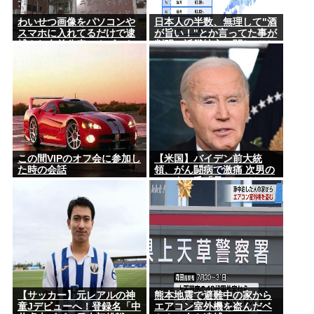
わいせつ画像をパソコンや
日本人の半数、無理して"酒
スマホに入れてるだけで逮
が旨い！"とか言ってた事が
捕され名前公表、クビにな
判明。近畿地方に関しては6
る時代 アメリカの情報機関
割が下戸
が警察庁に情報提供
この間VIPのオフ会に参加し
【米国】バイデン前大統
た時の会話
領、がん闘病で激痛 次男の
ハンター氏「見ていてとて
もつらい」
【サッカー】元レアルの神
熊本地震で避難中の家から
童Jデビューへ！登録名「中
エアコン室外機を盗んだベ