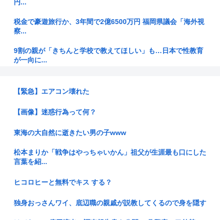
円...
税金で豪遊旅行か、3年間で2億6500万円 福岡県議会「海外視
察...
9割の親が「きちんと学校で教えてほしい」も…日本で性教育
が一向に...
れいわ新選組、「いのちの党」に党名変更www
【緊急】エアコン壊れた
【東京】「弱冷房車はしんどい…」海外旅行者も逃げる日本の
猛暑、だ...
【画像】迷惑行為って何？
医者と結婚して勝ち組だったはずの専業主婦「医者と結婚して
東海の大自然に逝きたい男の子www
後悔して...
松本まりか「戦争はやっちゃいかん」祖父が生涯最も口にした
【ゲーム】おんJ民で千の英雄と失われた王国やろうぜ
言葉を紹...
日本メーカーは猛省せよ！ 軽スーパーハイトワゴン初の
ヒコロヒーと無料でキス する？
EV「BYD...
独身おっさんワイ、底辺職の親戚が説教してくるので身を隠す
【甲子園応援】チョンダラーOKに 「顔ペイント」「郷土民俗
変装着...