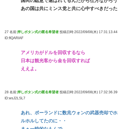
国民の総意で選ばれてるんだから仕方なかろう
あの国は共にミンス党と共に心中すべきだった
27 名前:
押しボタン式の匿名希望者
投稿日時:2022/09/08(木) 17:31:13.44
ID:fIQARIAF
アメリカがドルを回収するなら
日本は観光客から金を回収すれば
ええよ。
28 名前:
押しボタン式の匿名希望者
投稿日時:2022/09/08(木) 17:32:36.39
ID:wsJ2LSL7
あれ、ポーランドに数兆ウォンの武器売却でホ
ルホルしてたのに・・
まぁ一時的なもんで