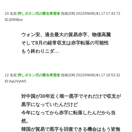
10 名前:
押しボタン式の匿名希望者
投稿日時:2022/09/08(木) 17:17:43.73
ID:jI5RiBuv
ウォン安、過去最大の貿易赤字、物価高騰
そして8月の経常収支は赤字転落の可能性
もう終わりニダ…
12 名前:
押しボタン式の匿名希望者
投稿日時:2022/09/08(木) 17:18:53.32
ID:AaUVyHr5
対中国が30年近く唯一黒字でそれだけで収支が
黒字になっていたんだけど
今年になってから赤字に転落したんだから当
然。
韓国が貿易で黒字を回復できる機会はもう皆無