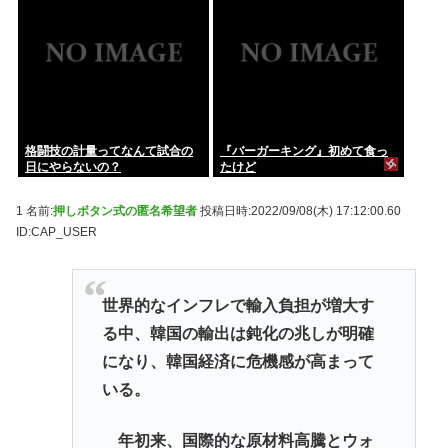
格闘技の計量ってなんて試合の
『バーガーキング』初めて食っ
日にやらないの？
たけど
1 名前:
押しボタン式の匿名希望者
投稿日時:2022/09/08(木) 17:12:00.60
ID:CAP_USER
世界的なインフレで輸入負担が増大す
る中、韓国の輸出は鈍化の兆しが明確
になり、韓国経済に危機感が高まって
いる。
年初来、国際的な原材料高騰とウォ