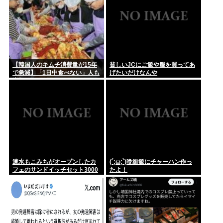
【韓国人のキムチ消費量が15年
貧しいJCにご飯や服を買ってあ
で急減】「1日中食べない」人も
げたいだけなんや
増加
速水もこみちがオープンしたカ
(´;ω;`)晩御飯にチャーハン作っ
フェのサンドイッチセット3000
たよ！
円www