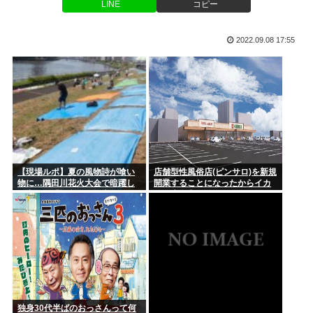
LINE
コピー
【画像】ボーイッシュ、首から下は ただのメス♡♡♡♡
うww...
「タトゥー入れてる奴は全員バカです」「すごい民度低い」こ
【画像】たぬき系女優はやっぱええな
2022.09.08 17:55
の道23...
【画像】オッサン「よーし、GANTZのコスプレしてコミケ行
くかー...
被爆者さん「わしがケロイドになる前はキムタクそっくりたっ
たんじゃ...
法定速度絶対守るマン、どんなに見通しの良い道路でも40～
60km...
【現場ルポ】夏の風物詩が喰い
店舗型性風俗店(ピンサロ)を新規
物に…隅田川花火大会で暗躍し
開業することになったからイカ
一流顔隠しアーティストtuki.(17)さん、「家族でハワイ行っ...
た中国人「場所取り転売ヤー」
した店名考えてくれ
の高笑い
独身ひとり暮らしおじさんがひとりでスシローに来たよ☺
秋田県県庁の職員、公式オンライン会見で出張先のラブホテル
でバスロ...
日本人JDが韓国旅行しまくる理由1位「いい出会いがありそう
だから...
独身30代半ばのおっさんって何