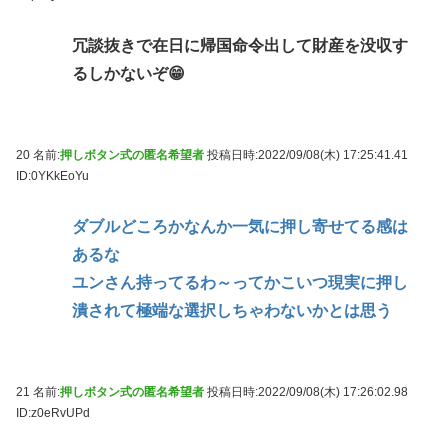
冗談抜きで在日に帰国命令出して財産を没収す
るしかないぞ😁
20 名前:
押しボタン式の匿名希望者
投稿日時:2022/09/08(木) 17:25:41.41
ID:0YKkEoYu
ダブルどころかなんか一気に押し寄せてる感は
あるな
ユンさん持ってるわ～ってかこいつ現実に押し
潰されて極端な選択しちゃわないかとは思う
21 名前:
押しボタン式の匿名希望者
投稿日時:2022/09/08(木) 17:26:02.98
ID:z0eRvUPd