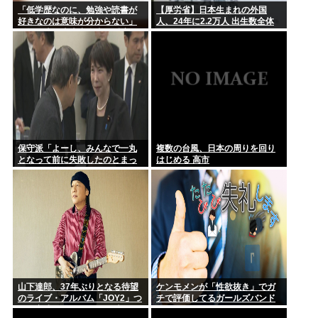
「低学歴なのに、勉強や読書が
【厚労省】日本生まれの外国
好きなのは意味が分からない」
人、24年に2.2万人 出生数全体
SNS炎上に東大出身者が反応。
の3.2%
「高学歴=地頭もいい」という認
識が間違っているワケ
保守派「よーし、みんなで一丸
複数の台風、日本の周りを回り
となって前に失敗したのとまっ
はじめる 高市
たく同じ道を行くぞ！！」 これ
なに？
山下達郎、37年ぶりとなる待望
ケンモメンが「性欲抜き」でガ
のライブ・アルバム「JOY2」つ
チで評価してるガールズバンド
いに完成、10月14日に発売
って何？