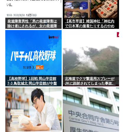
発達障害男性「男の発達障害は
【高市早苗】靖国神社「神社内
除け者にされるが、女の発達障
で日本軍の服着たりするのやめ
害は結婚して養われるという選
ろ！」遊就館のお土産屋がこち
択肢があるだけ恵まれている」
ら
【高校野球】1回戦 岡山学芸館
北海道でクマ撃退用スプレーが
7-3 鳥取城北 岡山学芸館が中盤
JKに顔射されてしまった事故、
に逆転し2回戦進出 鳥取県勢、
引率者が腰に装着していたもの
夏の甲子園11連敗
が枝に引っかかり誤噴射と判明