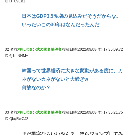
ID:lJ+09Cd1
日本はGDP3.5％増の見込みだそうだからな。
いったいこの30年はなんだったんだ
32 名前:
押しボタン式の匿名希望者
投稿日時:2022/09/08(木) 17:35:09.72
ID:6j1mNHM+
韓国って世界経済に大きな変動がある度に、カ
ネがないカネがないと大騒ぎw
何故なのか？
33 名前:
押しボタン式の匿名希望者
投稿日時:2022/09/08(木) 17:35:21.75
ID:QbqRwCJ2
まだ黒字ならいいやん？ ほらジャンプしてみ