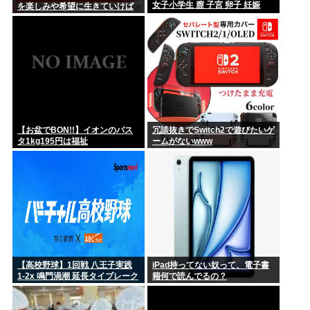
女子小学生 膣 子宮 卵子 妊娠
を楽しみや希望に生きていけば
いいんだ？
妊娠中の倖田來未(43)、ド派手なネイルを披露「世界一可愛い
妊婦...
【お盆でBON!!】イオンのパス
冗談抜きでSwitch2で遊びたいゲ
タ1kg195円は福祉
ームがないwww
【高校野球】1回戦 八王子実践
iPad持ってない奴って、電子書
1-2x 鳴門渦潮 延長タイブレーク
籍何で読んでるの？
でサヨナラ勝ち 鳴門渦潮として
甲子園1勝