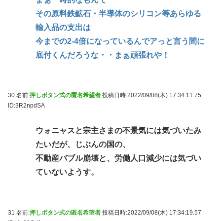
その原料鉄鉱石・半導体のシリコン等あらゆる
輸入品の支出は
今までの2-4倍になっているんでアっと言う間に
底付くんだろうな・・まぁ頑張れや！
30 名前:
押しボタン式の匿名希望者
投稿日時:2022/09/08(木) 17:34:11.75
ID:3R2npdSA
ウォニャスと宗主さまの不景気には気づいたみ
たいだが、じぶんの国の、
不動産バブル崩壊と、労働人口減少には気づい
ていないようす。
31 名前:
押しボタン式の匿名希望者
投稿日時:2022/09/08(木) 17:34:19.57