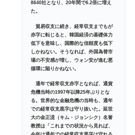
8640社となり、20年間で6.2倍に増え
た。
貿易収支に続き、経常収支までもが
赤字に転じると、韓国経済の基礎体力
低下を意味し、国際的な信頼度も低下
しかねない。そうなれば、外国為替市
場の不安感が増し、ウォン安が進む悪
循環に陥りかねない。
通年で経常収支赤字となれば、通貨
危機当時の1997年以降25年ぶりとな
る。世界的な金融危機の当時も、通年
での経常収支黒字は守り抜いた。延世
大の金正湜（キム・ジョンシク）名誉
教授は「これまでの状況から見れば、
今年は通年での経常収支黒字は守れる