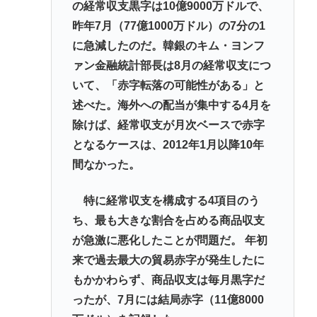
の経常収支黒字は10億9000万ドルで、
昨年7月（77億1000万ドル）の7分の1
に急減したのだ。韓銀のキム・ヨンフ
ァン金融統計部長は8月の経常収支につ
いて、「赤字転落の可能性がある」と
述べた。海外への配当が集中する4月を
除けば、経常収支が月次ベースで赤字
となるケースは、2012年1月以降10年
間なかった。
特に経常収支を構成する4項目のう
ち、最も大きな割合を占める商品収支
が急激に悪化したことが問題だ。 年初
来で過去最大の貿易赤字が発生したに
もかかわらず、商品収支は毎月黒字だ
ったが、7月には結局赤字（11億8000