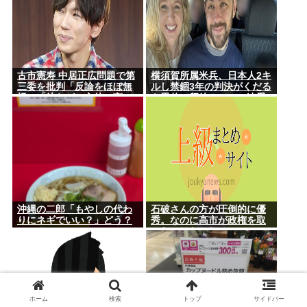
古市憲寿 中居正広問題で第
横須賀所属米兵、日本人2キ
三委を批判「反論をほぼ無
ルし禁錮3年の判決がくだる
視」「彼らが一方的に言っ
も恩赦で釈放！ニュー速愛
たことが世の中に定着して
国者「辺野古！」
しまう」橋下徹も同調
沖縄の二郎「もやしの代わ
石破さんの方が圧倒的に優
りにネギでいい？」どう？
秀。なのに高市が政権を取
ったのはおかしい
ホーム
検索
トップ
サイドバー