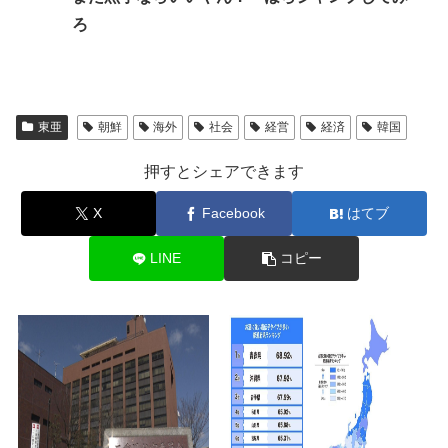
ろ
東亜
朝鮮
海外
社会
経営
経済
韓国
押すとシェアできます
X
Facebook
はてブ
LINE
コピー