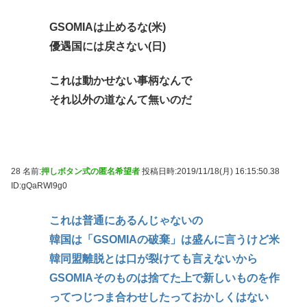
GSOMIAは止めるな(米)
優遇国には戻さない(日)
これは動かせない事柄なんで
それ以外の道なんて無いのだ
28 名前:
押しボタン式の匿名希望者
投稿日時:2019/11/18(月) 16:15:50.38
ID:gQaRWl9g0
これは普通にあるんじゃないの
韓国は「GSOMIAの破棄」は盛んに言うけど米
韓同盟離脱とは口が裂けても言えないから
GSOMIAそのものは捨てた上で新しいものを作
ってつじつま合わせしたっておかしくはない