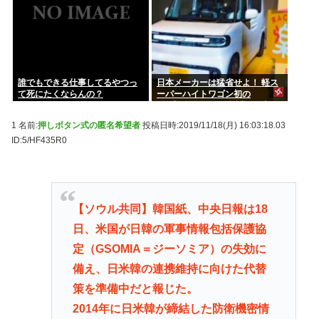
誰でもできる仕事してるやつっ
日本メーカーは猛省せよ！ 軽ス
て死にたくならんの？
ーパーハイトワゴン初の
EV「BYDラッコ」誕生の衝撃
1 名前:
押しボタン式の匿名希望者
投稿日時:2019/11/18(月) 16:03:18.03
ID:5/HF435R0
【ソウル共同】韓国紙、中央日報は18
日、米国が日韓の軍事情報包括保護協
定（GSOMIA＝ジーソミア）の失効に
備え、日米韓の連携維持に向けた代替
策を準備中だと報じた。
2014年に日米韓が締結した防衛機密情