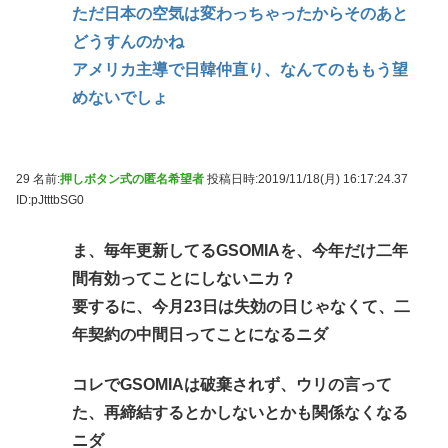
ただ日本の空気は変わっちゃったからそのあと
どうすんのかね
アメリカ主導で日韓仲直り、なんてのももう望
めないでしょ
29 名前:
押しボタン式の匿名希望者
投稿日時:2019/11/18(月) 16:17:24.37
ID:pJtttbSG0
ま、毎年更新してるGSOMIAを、今年だけ二年
間有効ってことにしないニカ？
要するに、今月23日は失効の日じゃなくて、二
年契約の中間日ってことになるニダ
コレでGSOMIAは破棄されず、ウリの言って
た、再締結するとかしないとかも関係なくなる
ニダ