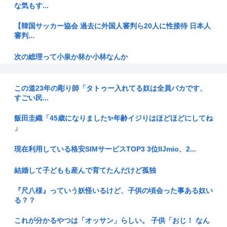
な気もす...
【韓国サッカー協会 過去に外国人審判ら20人に性接待 日本人
審判...
次の総理って小泉か林か小林なんか
厚生労働省「熊本の被災した世帯にはなんと生活資金【10万
円】を無...
この道23年の彫り師「タトゥー入れてる奴は全員バカです、
すごい民...
ぶっちゃけ戦争で人が死にまくるのって普通に面白くね？
飯田圭織「45歳になりました✨年齢イジりはほどほどにしてね
」
うちの親父は「ちょっとここ押して」と頭を指さし、押しても
らうとブ...
現在利用している格安SIMサービスTOP3 3位IIJmio、2...
日本メーカーは猛省せよ！ 軽スーパーハイトワゴン初の
EV「BYD...
結婚して子どもも産んで育てたんだけど孤独
夫が以前から食べたがっていたチーズケーキを、夫・私・娘の
『尺八様』っていう妖怪いるけど、子供の頃会った事ある奴い
三人分買...
る？？
玉木氏と若手の橋本氏、一騎打ち 国民民主の代表選、9月投開
これが分かるやつは「オッサン」らしい。 子供「おじ！ なん