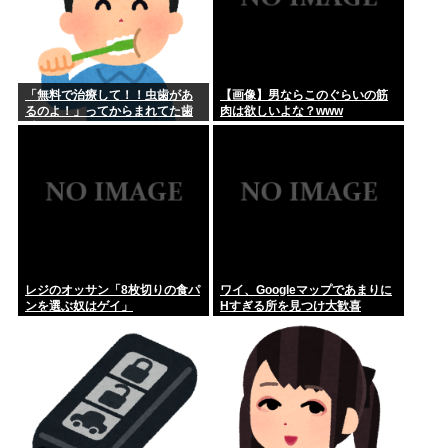
「無料で治療して！！虫歯があ
【画像】男ならこのぐらいの筋
るのよ！」ってからまれてた歯
肉は欲しいよな？www
科医の旦那がいるママ
レジのオッサン「8枚切りの食パ
ワイ、Googleマップであまりに
ンを選ぶ奴はゲイ」
Ηすぎる所を見つけ大歓喜