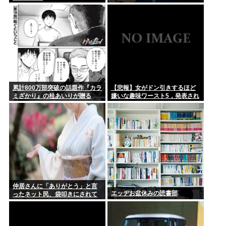
累計800万部突破の話題作『カラ
【悲報】女がドン引きするほど
ミざかり』の桂あいりが贈る
嫌いな趣味ワースト5，発表され
NTRラブコメ「グラぱら
る
っ！」、完結までラスト2話！！
仲居さんに「ありがとう」と言
エッヂお盆休みの読書部
ったネット民、袋叩きにされて
しまう…