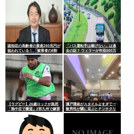
出す
んだ？」
「結婚のためにお金貯めなきゃ…」「お金ないから子供いらな
い」←こ...
女審判、謝罪
認知症の高齢者の資産260兆円が
「バス運転手は稼げない」は過
狙われている！ 「被害者の8割
去の話？ ウィラーが年収600万
がだまされた認識なし」
円を実現した理由
【ラグビー】26歳ロックが急死
瀬戸環奈がスタイルよすぎて一
「熱中症で搬送」2部九州で練習
般男性が隣に並ぶとチンチクリ
中、大東大から昨季まで東京SG
ンに見えてしまう