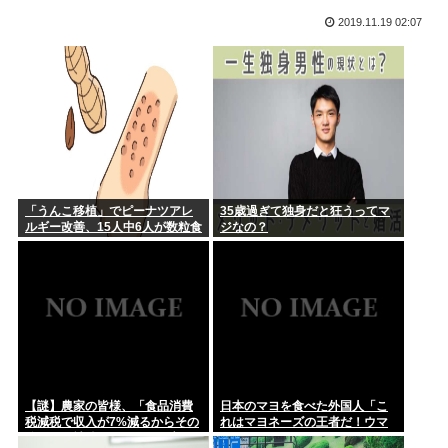
『財源ない...
2019.11.19 02:07
【火事場泥棒】「自衛隊員や報道カメラマンのフリをして泥棒
秋田県職員がバスローブ姿でタバコを吸いながらオンライン会
を…」 ...
見に ど...
僕「上の騒音が凄い」 管理会社「対応できません」 警察「対
応でき...
お盆だよ‼全員集合‼
「うんこ移植」でピーナツアレ
35歳過ぎて独身だと狂うってマ
ひろいき、離婚www
ルギー改善、15人中6人が数粒食
ジなの？
べられるように
一人暮らしで寝室にエアコンないから隣の部屋のエアコンつけ
てる
浜田雅功、超スパルタ高校時代 夏の思い出に共演者衝撃「え
え？」「...
【動画】まんさん「彼氏いない女のリアルがこれ」
【謎】農家の皆様、「食品消費
日本のマヨを食べた外国人「こ
(ヽ´ん`)「俺がこれまでに片思いして来た女たち、クミコ、ナ
税減税で収入が7%減るからその
れはマヨネーズの王者だ！ウマ
ミ、...
分は国が補償してくれ」と言い
イ！うますぎる！どこで買える