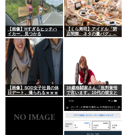
【画像】Hすぎるヒッチハ
【くら寿司】アイドル「閉
イカー、見つかる
店間際、ネタの量バグ」←
こんなことあるの？
【画像】SOD女子社員の休
38歳格闘家さん「批判覚悟
日デート、撮られるｗｗｗ
で言います。10代の彼女と
結婚しました」→オバサン
達が発狂して炎上祭り