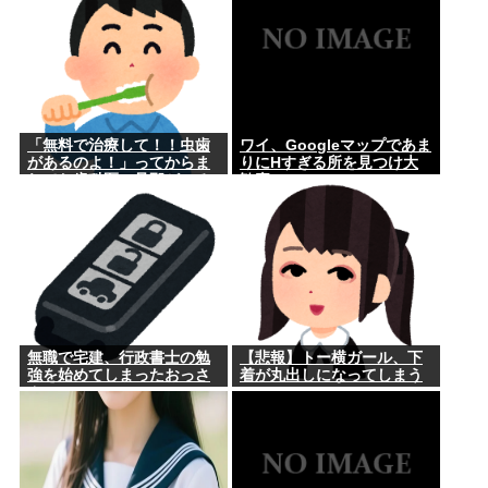
「無料で治療して！！虫歯
ワイ、Googleマップであま
があるのよ！」ってからま
りにΗすぎる所を見つけ大
れてた歯科医の旦那がいる
歓喜
ママ
無職で宅建、行政書士の勉
【悲報】トー横ガール、下
強を始めてしまったおっさ
着が丸出しになってしまう
ん
www