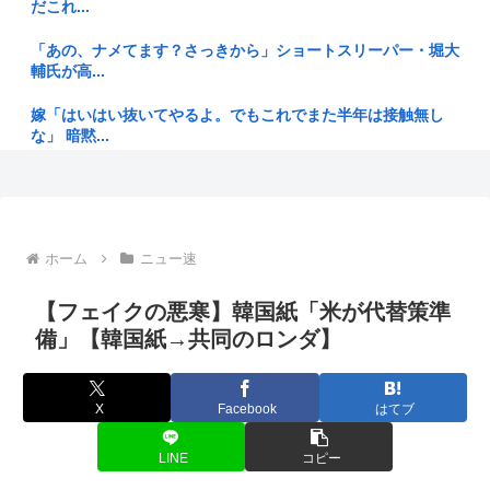
票
だこれ...
【朗報】見せブラ、流行る。
「あの、ナメてます？さっきから」ショートスリーパー・堀大
輔氏が高...
披露パーティの卓上花を勝手に配ったら新婦に怒られた。ホテ
ルに戻っ...
嫁「はいはい抜いてやるよ。でもこれでまた半年は接触無し
な」 暗黙...
【静岡】「何度も何度も追突されて…何が目的か本当に理解で
きない」...
テレビアニメ第2期「烈日の黄金郷」 9月に劇場上映
【画像】柴咲コウ（44）とイチャイチャできますか？？
K-POPアイドル、エヴァのプラグスーツを着てライブをして
しまう...
ホーム
ニュー速
元銀行員ワイ、そろそろ爆弾が起爆しそうで震える
22歳の若者やけど、ぶっちゃけ、30超えて結婚してないおっ
【フェイクの悪寒】韓国紙「米が代替策準
さんの...
キャンプする日本人、ラーメンの汁を山に捨てようとして注意
されて不...
備」【韓国紙→共同のロンダ】
【疑問】サイゼリヤ「うまいです、安いです、全国どこにでも
あります...
【疑問】ウォーキングの方がランニングより痩せるって本当？
X
Facebook
はてブ
糞ゲーを掴まされてもその日にブックオフやももたろうに中古
【悲報】昔のおもちゃって今のガキ共にウケるんかな？
で売りつ...
LINE
コピー
世界のEV平均価格がHV下回る 中国車が新興国に流入、日本勢
静岡朝日テレビ「高橋洋一が消費減税反対論をぶった斬る！
に逆...