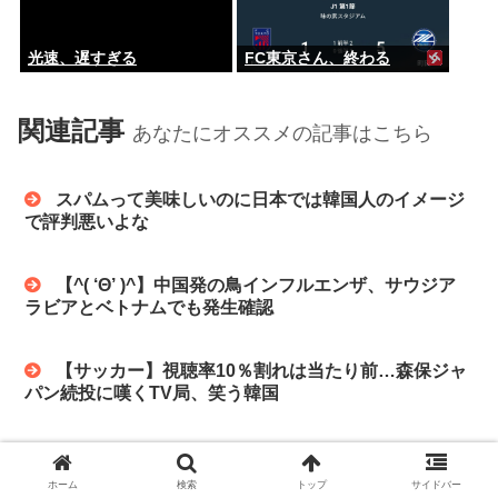
光速、遅すぎる
FC東京さん、終わる
関連記事
あなたにオススメの記事はこちら
スパムって美味しいのに日本では韓国人のイメージ
で評判悪いよな
【^( ‘Θ’ )^】中国発の鳥インフルエンザ、サウジア
ラビアとベトナムでも発生確認
【サッカー】視聴率10％割れは当たり前…森保ジャ
パン続投に嘆くTV局、笑う韓国
【韓国】 東京五輪を防護服聖火ランナーで揶揄
ソウルの日本大使館にポスター
ホーム
検索
トップ
サイドバー