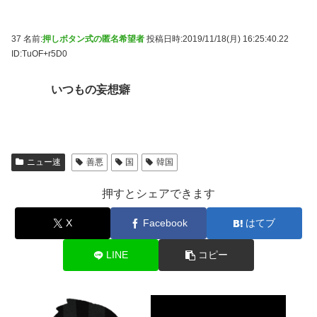
37 名前:
押しボタン式の匿名希望者
投稿日時:2019/11/18(月) 16:25:40.22
ID:TuOF+r5D0
いつもの妄想癖
ニュー速
善悪
国
韓国
押すとシェアできます
X
Facebook
はてブ
LINE
コピー