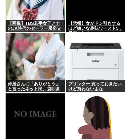
【画像】TBS若手女子アナ
【悲報】女がドン引きする
のJK時代のセーラー服姿ｗ
ほど嫌いな趣味ワースト5，
発表される
仲居さんに「ありがとう」
プリンター 買っておきたい
と言ったネット民、袋叩き
けど買わないよな
にされてしまう…