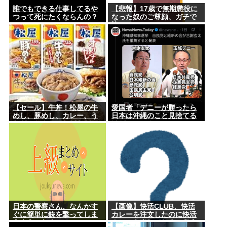
誰でもできる仕事してるや
【悲報】17歳で無期懲役に
つって死にたくならんの？
なった奴のご尊顔、ガチで
怖い
【セール】牛丼！松屋の牛
愛国者「デニーが勝ったら
めし、豚めし、カレー、う
日本は沖縄のこと見捨てる
なぎ、とんかつなどなどの
けどいいの？」
冷凍食品がセール中！
日本の警察さん、なんかす
【画像】快活CLUB、快活
ぐに簡単に銃を撃ってしま
カレーを注文したのに快活
うようになる…
カレーを出してしまい炎上