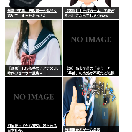
無職で宅建、行政書士の勉強を
【悲報】トー横ガール、下着が
始めてしまったおっさん
丸出しになってしまうwww
【画像】TBS若手女子アナのJK
【謎】高市早苗の「高市」と
時代のセーラー服姿ｗ
「早苗」の出処が不明だと戦慄
が走る
刃物持ってたら警察に殺される
時間潰せるゲーム急募
日本社会。