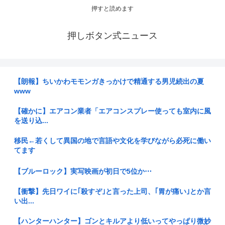
押すと読めます
押しボタン式ニュース
【朗報】ちいかわモモンガきっかけで精通する男児続出の夏
www
【確かに】エアコン業者「エアコンスプレー使っても室内に風
を送り込...
移民←若くして異国の地で言語や文化を学びながら必死に働い
てます
【ブルーロック】実写映画が初日で5位か⋯
【衝撃】先日ワイに｢殺すぞ｣と言った上司、｢胃が痛い｣とか言
い出...
【ハンターハンター】ゴンとキルアより低いってやっぱり微妙