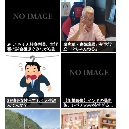
ｗｗｗ
み い ちゃん枠審判員、大誤
泉房穂・参院議員が新党設
審の試合後涙ぐみながら謝
立 「2ちゃんねる」
罪
39独身女性ってもう人生詰
【衝撃映像】インドの暴走
んでんか？
族、レベチwww怖すぎる…