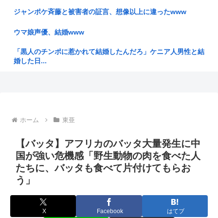
ジャンポケ斉藤と被害者の証言、想像以上に違ったwww
【九州名物】鶏刺し食べた医師、全身麻痺へ…「死んだほうが
良かった...
ウマ娘声優、結婚www
ワイ、埼玉県がバカにされる理由がガチで分からない
「黒人のチンポに惹かれて結婚したんだろ」ケニア人男性と結
婚した日...
三菱自動車が人型ロボットの量産へ。京都の工場で月1000台
を目指...
彼女があまりにできないからイオンモールで通りすがりの女性
に連絡先...
【悲報】昔のおもちゃって今のガキ共にウケるんかな？
暇空の親友なる、女インフルエンサーに粘着してストッキング
【火事場泥棒】「自衛隊員や報道カメラマンのフリをして泥棒
について...
ホーム
東亜
を…」 ...
エアコン無しワイ、死の危険
【バッタ】アフリカのバッタ大量発生に中
ショートスリーパー「寝たほうがいいよ」の一言にブチギレ
www（動...
国が強い危機感「野生動物の肉を食べた人
「中古」は止めておいたほうがいいもの
たちに、バッタも食べて片付けてもらお
玉木氏と若手の橋本氏、一騎打ち 国民民主の代表選、9月投開
う」
BYD社長「ラッコの開発に『大手から日本人の技術者を引き
票
抜いた』...
【政府】高市総理「物価上昇を上回る賃上げを日本に定着させ
日傘バカ女は4ね
る」 国...
X
Facebook
はてブ