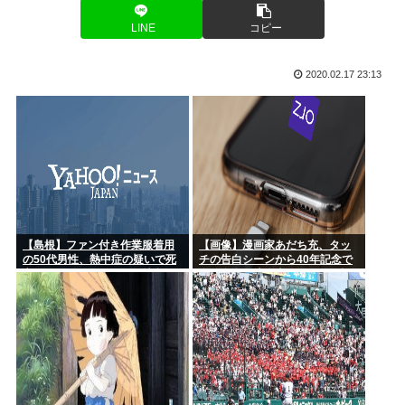
推し活中国人集団22人、タイ空港の搭乗口でチケット提示に
GANTZ1巻、よく見たら終わり方が面白すぎる
LINE
コピー
応じず俳...
姉「あー疲れた。ワイ？りな(9歳の姪っ子)をお風呂に入れて
伊集院光「カレーにじゃがいもはいらない」
2020.02.17 23:13
きて～...
経験人数は夫・1人だけ。制服の似合う美少女が…
俺が買うか悩んでる靴正直に評価してくれ
メーカー「消費税7%安くなるならその分値上げしたろw」こ
れどうす...
経営者「消費税が1%になっても値下げはしない、差額は懐に
【島根】ファン付き作業服着用
【画像】漫画家あだち充、タッ
入れる」
の50代男性、熱中症の疑いで死
チの告白シーンから40年記念で
亡…スポーツドリンクも持参
自分自身が浅倉南になりきり投
稿
NHK性加害事案、国会で追及へ 8月中に総務委員会が閉会中審
査も
【視聴率】ゴールデン帯でテレ東がフジを上回る トップはテ
レ朝
高速道路で子豚が見つかる