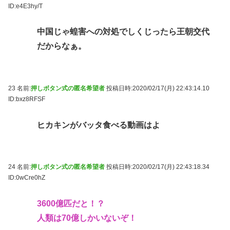
ID:e4E3hy/T
中国じゃ蝗害への対処でしくじったら王朝交代
だからなぁ。
23 名前:
押しボタン式の匿名希望者
投稿日時:2020/02/17(月) 22:43:14.10
ID:bxz8RFSF
ヒカキンがバッタ食べる動画はよ
24 名前:
押しボタン式の匿名希望者
投稿日時:2020/02/17(月) 22:43:18.34
ID:0wCre0hZ
3600億匹だと！？
人類は70億しかいないぞ！