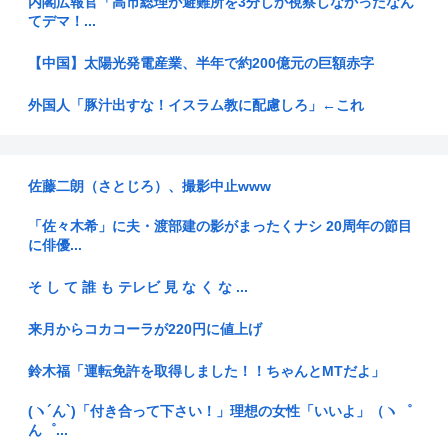
内閣広報官「高市総理が避難所を3分しか視察しなかったなん
てデマ！...
【中国】太陽光発電産業、半年で約200億元の巨額赤字
外国人「豚汁出すな！イスラム教に配慮しろ」←これ
高市首相から、市場から、アメリカから…「いじめ」を受ける
日銀が「...
佐藤二朗（さとじろ）、撮影中止www
6月の消費支出-3.3%で7か月連続マイナス 総務省「貯蓄に回
っ...
「佐々木希」に夫・渡部建の影がまったくナシ 20周年の節目
に俳優...
【衝撃】旅館「この押入れには布団は入ってません」←これ
www(※...
そ し て 誰 も テレビ 見 な く な ...
【画像】障害持ち社長「金さえあれば男はいくらでもモテると
来月からコカコーラが220円に値上げ
いう事を...
鈴木福「運転免許を取得しました！！ちゃんとMTだよ」
ネコは他の動物とちがって「タダ飯」を好む
(ヽ´ん`)「付き合って下さい！」理想の女性「いいよ」（ヽ゜
【沖縄】ジャングリア沖縄が「ロイヤルチケット」発売、アト
ん゜...
ラクショ...