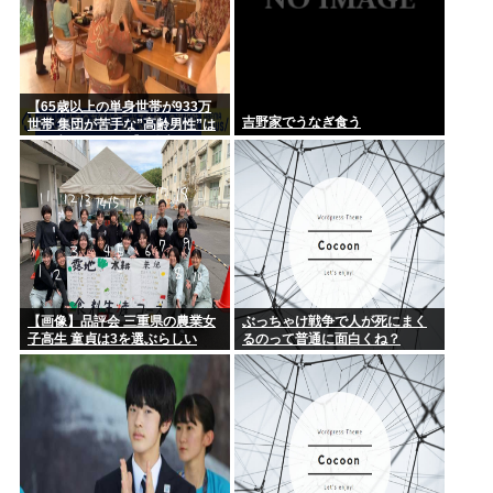
【65歳以上の単身世帯が933万
吉野家でうなぎ食う
世帯 集団が苦手な”高齢男性”は
どう生きていく？】孤独死のリ
スクも…専門家 「8日以上見つ
からないのも圧倒的に男性」
【画像】品評会 三重県の農業女
ぶっちゃけ戦争で人が死にまく
子高生 童貞は3を選ぶらしい
るのって普通に面白くね？