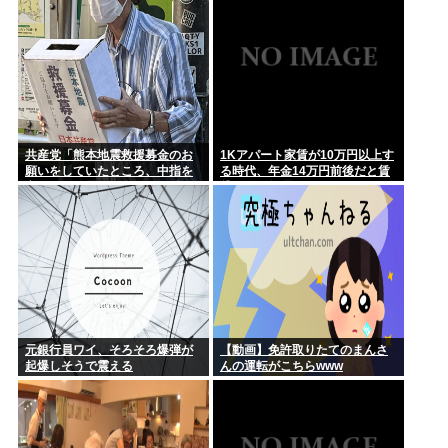
ん死去
共産党「熊本地震救援募金のお
1Kアパート家賃が10万円以上す
願いをしていたところ、中指を
る時代、年金14万円前後だと賃
立てられました。嫌がらせ酷
貸の人は無理じゃね？
い」
元銀行員ワイ、そろそろ爆弾が
【動画】免許取りたてのまんさ
起爆しそうで震える
んの運転がこちらwww