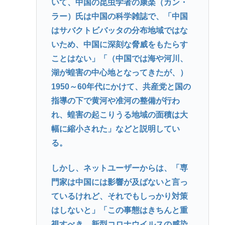
いて、中国の昆虫学者の康楽（カン・
ラー）氏は中国の科学雑誌で、「中国
はサバクトビバッタの分布地域ではな
いため、中国に深刻な脅威をもたらす
ことはない」「（中国では海や河川、
湖が蝗害の中心地となってきたが、）
1950～60年代にかけて、共産党と国の
指導の下で黄河や准河の整備が行わ
れ、蝗害の起こりうる地域の面積は大
幅に縮小された」などと説明してい
る。
しかし、ネットユーザーからは、「専
門家は中国には影響が及ばないと言っ
ているけれど、それでもしっかり対策
はしないと」「この事態はきちんと重
視すべき。新型コロナウイルスの感染