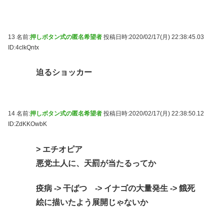
13 名前:
押しボタン式の匿名希望者
投稿日時:2020/02/17(月) 22:38:45.03
ID:4clkQntx
迫るショッカー
14 名前:
押しボタン式の匿名希望者
投稿日時:2020/02/17(月) 22:38:50.12
ID:ZdKKOwbK
> エチオピア
悪党土人に、天罰が当たるってか
疫病 -> 干ばつ -> イナゴの大量発生 -> 餓死
絵に描いたよう展開じゃないか