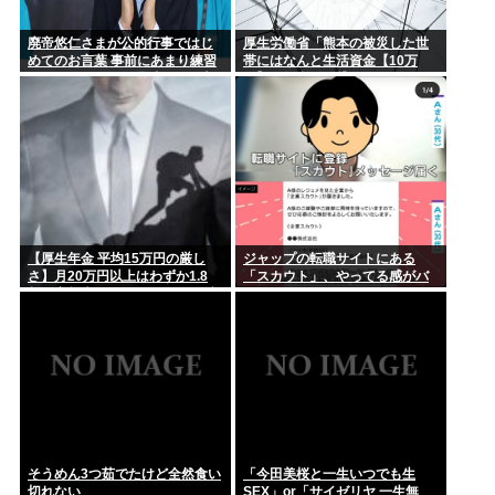
廃帝悠仁さまが公的行事ではじ
厚生労働省「熊本の被災した世
めてのお言葉 事前にあまり練習
帯にはなんと生活資金【10万
してないっぽい。滑舌悪いし大
円】を無利子で貸してあげま
丈夫なの
す」
【厚生年金 平均15万円の厳し
ジャップの転職サイトにある
さ】月20万円以上はわずか1.8
「スカウト」、やってる感がバ
割、高齢夫婦は毎月4.2万円の赤
レ始めるwww
字に
そうめん3つ茹でたけど全然食い
「今田美桜と一生いつでも生
切れない
SEX」or「サイゼリヤ 一生無