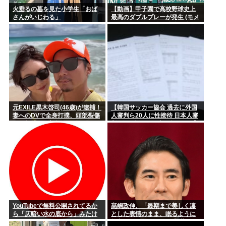
火垂るの墓を見た小学生「おば
【動画】甲子園で高校野球史上
さんがいじわる」
最高のダブルプレーが発生 (モメ
ンらの想像の25倍は史上最高)こ
れもうプロ野球超えてるだろ…
元EXILE黒木啓司(46歳)が逮捕！
【韓国サッカー協会 過去に外国
妻へのDVで全身打撲、頭部裂傷
人審判ら20人に性接待 日本人審
及び打撲、頸部損傷
判2人も含む…一度も負けなし】
韓国でサッカーファンや国民か
ら怒りと失望の声
YouTubeで無料公開されてるか
髙嶋政伸、「最期まで美しく凛
ら「仄暗い水の底から」みたけ
とした表情のまま、眠るように
ど
旅立ちました」 母・寿美花代さ