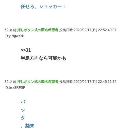
任せろ、ショッカー！
52 名前:
押しボタン式の匿名希望者
投稿日時:2020/02/17(月) 22:52:49.07
ID:yINgwXrk
>>31
半島方向なら可能かも
32 名前:
押しボタン式の匿名希望者
投稿日時:2020/02/17(月) 22:45:11.75
ID:bxz8RFSF
バ
ッ
タ
、襲来