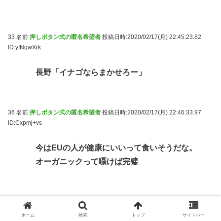
33 名前:
押しボタン式の匿名希望者
投稿日時:2020/02/17(月) 22:45:23.82
ID:yINgwXrk
長野「イナゴならまかせろー」
36 名前:
押しボタン式の匿名希望者
投稿日時:2020/02/17(月) 22:46:33.97
ID:Cxpmj+vs
今はEUの人が健康にいいって食いそうだな。
オーガニックって囁けば完璧
37 名前:
押しボタン式の匿名希望者
投稿日時:2020/02/17(月) 22:46:39.79
ID:oOKnwtHY
ホーム
検索
トップ
サイドバー