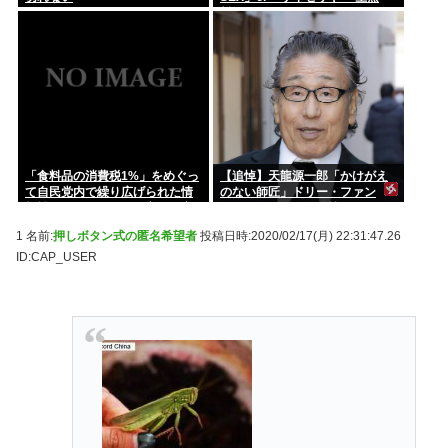
料」www
「食料品の消費税1%」をめぐっ
【追悼】天龍源一郎「かけがえ
て自民党内で繰り広げられた情
のない師匠」ドリー・ファン
報戦…！ウソまで飛び交った密
ク・ジュニアさん追悼
室会議の発言
1 名前:
押しボタン式の匿名希望者
投稿日時:2020/02/17(月) 22:31:47.26
ID:CAP_USER